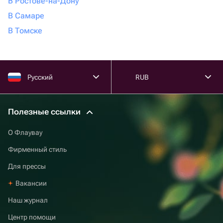
В Ростове-на-Дону
В Самаре
В Томске
Русский
RUB
Полезные ссылки
О Флаувау
Фирменный стиль
Для прессы
Вакансии
Наш журнал
Центр помощи