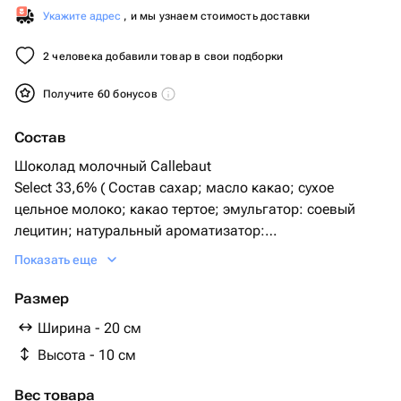
Укажите адрес
, и мы узнаем стоимость доставки
2 человека добавили товар в свои подборки
Получите 60 бонусов
Состав
Шоколад молочный Callebaut
Select 33,6% ( Состав сахар; масло какао; сухое
цельное молоко; какао тертое; эмульгатор: соевый
лецитин; натуральный ароматизатор:
ваниль).
Показать еще
Шоколад белый Callebaut Velvet
( Состав
Размер
Сахар; масло какао; сухое цельное молоко;
Ширина - 20 см
эмульгатор: соевый лецитин; натуральный
Высота - 10 см
ароматизатор: ваниль)
Вес товара