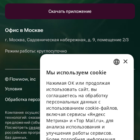
Скачать приложение
Офис в Москве
г. Москва, Садовническая набережная, д. 9, помещение 2/3
Режим работы: круглосуточно
×
Мы используем сookie
RUSSIAN
© Flowwow, inc
Нажимая ОК или продолжая
ENGLISH
Условия
использовать сайт, вы
UKRAINIAN
соглашаетесь на обработку
Обработка персональных данных
персональных данных с
PORTUGUESE
использованием cookie-файлов,
Компания осуществляет деятельность в области информационных
включая сервисы «Яндекс
SPANISH
технологий: оказание услуг в сети “Интернет” по размещению
Метрика» и «Top Mail.ru», для
предложений (объявлений) продавцов о реализации товаров.
анализа использования и
HUNGARIAN
Посмотреть
сведения о программах
, включенных в реестр
улучшения работы сервисов.
российских программ для электронных вычислительных машин и
ITALIAN
баз данных.
Более подробная информация