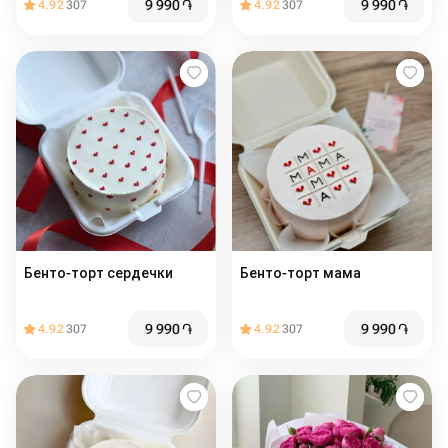
9 990
֏
9 990
֏
4.92
307
4.92
307
Бенто-торт сердечки ️
Бенто-торт мама
9 990
֏
9 990
֏
4.92
307
4.92
307