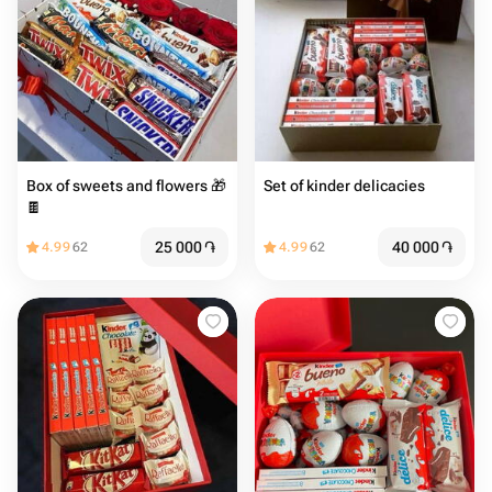
Box of sweets and flowers 🎁
Set of kinder delicacies
🍫
25 000
֏
40 000
֏
4.99
62
4.99
62