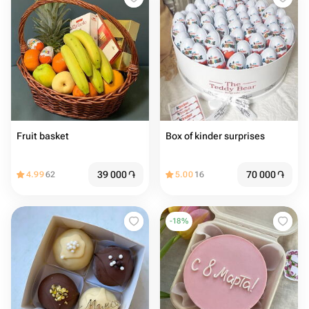
Fruit basket
Box of kinder surprises
39 000
֏
70 000
֏
4.99
62
5.00
16
-
18
%