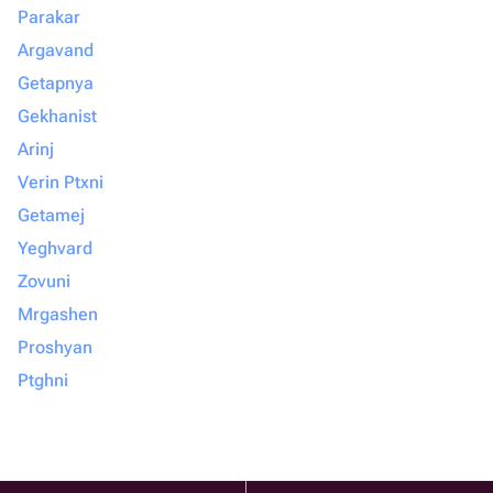
Parakar
Argavand
Getapnya
Gekhanist
Arinj
Verin Ptxni
Getamej
Yeghvard
Zovuni
Mrgashen
Proshyan
Ptghni