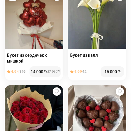
Букет из сердечек с
Букет из калл
мишкой
14 000
֏
16 000
֏
4.94
149
17 500
֏
4.99
62