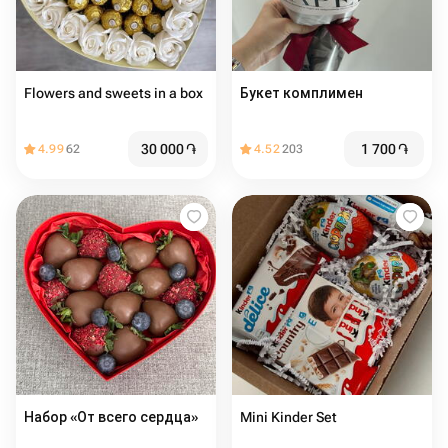
Flowers and sweets in a box
Букет комплимен
30 000
֏
1 700
֏
4.99
62
4.52
203
Набор «От всего сердца»
Mini Kinder Set