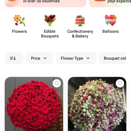
in over 30 countries
your expecta
Flowers
Edible
Confect​ionery
Balloons
Bouquets
& Bakery
Price
Flower Type
Bouquet colou