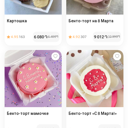
Картошка
Бенто-торт на 8 Марта
6 080
֏
9 012
֏
4.95
163
6 400
֏
4.92
307
10 990
֏
Бенто-торт мамочке
Бенто-торт «С 8 Марта!»