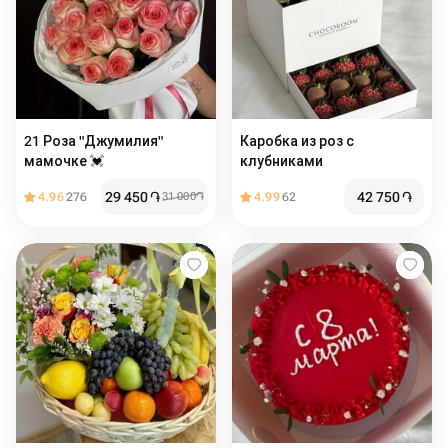
21 Роза "Джумилия"
Каробка из роз с
мамочке 💓
клубниками
29 450
֏
42 750
֏
4.96
276
31 000
֏
4.99
62