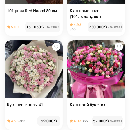
101 роза Red Naomi 80 см
Кустовые розы
(101.голандск.)
4.93
151 050
֏
230 000
֏
5.00
159 000
֏
250 000
֏
365
Кустовые розы 41
Кустовой букетик
59 000
֏
57 000
֏
4.93
365
4.93
365
60 000
֏