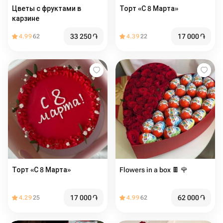
Цветы с фруктами в
Торт «С 8 Марта» ️
карзине
33 250
֏
17 000
֏
4.99
62
4.39
22
Торт «С 8 Марта» ️
Flowers in a box 🍫 🌹
17 000
֏
62 000
֏
4.29
25
4.99
62