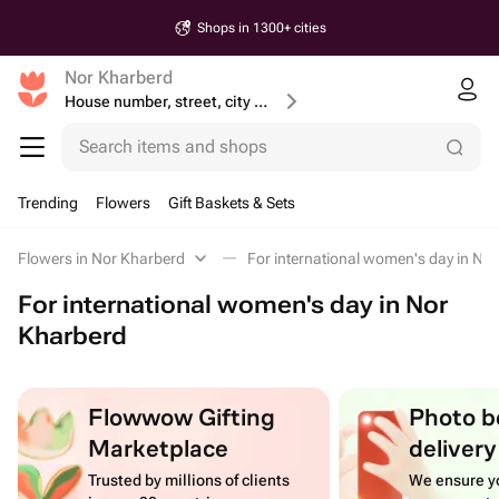
Shops in 1300+ cities
Nor Kharberd
House number, street, city or postcode
Search items and shops
Trending
Flowers
Gift Baskets & Sets
Flowers in Nor Kharberd
For international women's day in No
For international women's day in Nor
Kharberd
Flowwow Gifting
Photo b
Marketplace
delivery
Trusted by millions of clients
We ensure yo