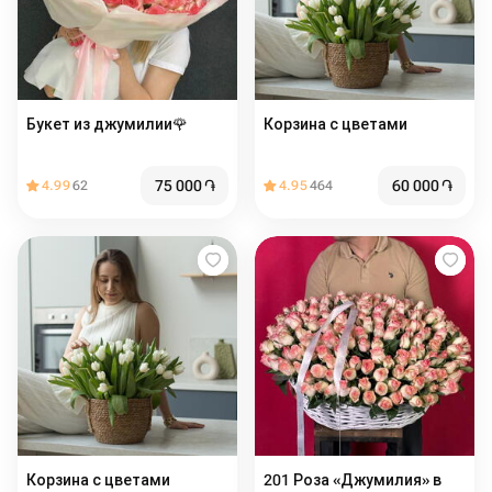
Букет из джумилии🌹
Корзина с цветами ️
75 000
֏
60 000
֏
4.99
62
4.95
464
Корзина с цветами ️
201 Роза «Джумилия» в