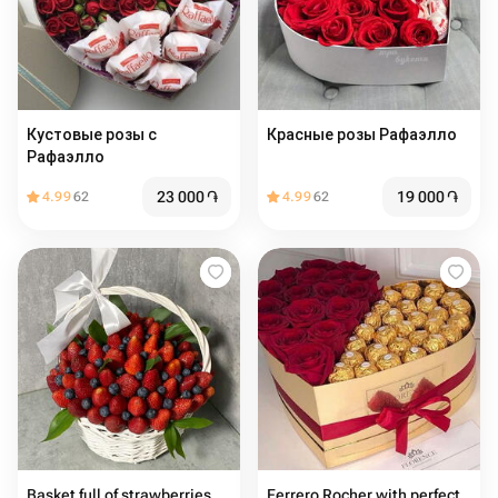
Кустовые розы с
Красные розы Рафаэлло ￼
Рафаэлло
23 000
֏
19 000
֏
4.99
62
4.99
62
Basket full of strawberries
Ferrero Rocher with perfect