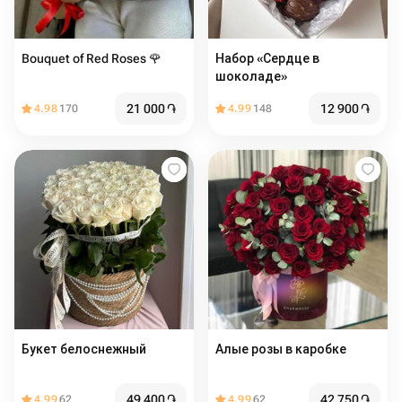
Bouquet of Red Roses 🌹
Набор «Сердце в
шоколаде»
21 000
֏
12 900
֏
4.98
170
4.99
148
Букет белоснежный
Алые розы в каробке
49 400
֏
42 750
֏
4.99
62
4.99
62