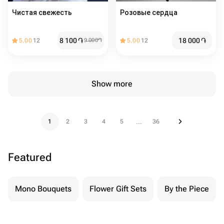
Чистая свежесть
Розовые сердца
8 100
֏
18 000
֏
5.00
12
9 000
֏
5.00
12
Show more
1
2
3
4
5
36
...
Featured
Mono Bouquets
Flower Gift Sets
By the Piece