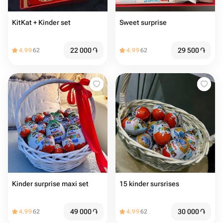
KitKat + Kinder set
Sweet surprise
22 000
֏
29 500
֏
4.99
62
4.99
62
Kinder surprise maxi set
15 kinder sursrises
49 000
֏
30 000
֏
4.99
62
4.99
62