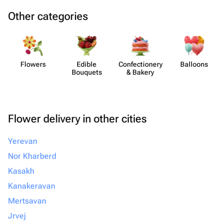
Other categories
Flowers
Edible
Confect​ionery
Balloons
Bouquets
& Bakery
Flower delivery in other cities
Yerevan
Nor Kharberd
Kasakh
Kanakeravan
Mertsavan
Jrvej