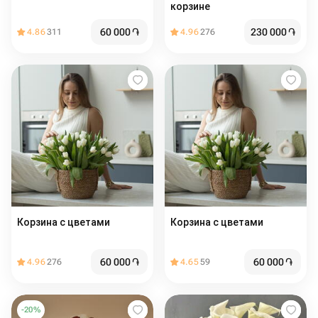
корзине
60 000
֏
230 000
֏
4.86
311
4.96
276
Корзина с цветами ️
Корзина с цветами ️
60 000
֏
60 000
֏
4.96
276
4.65
59
-
20
%