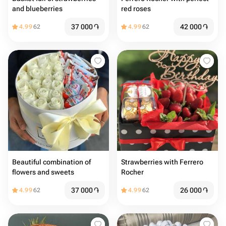
and blueberries
red roses
37 000
֏
42 000
֏
4.99
62
4.99
62
Beautiful combination of
Strawberries with Ferrero
flowers and sweets ￼
Rocher
37 000
֏
26 000
֏
4.99
62
4.99
62