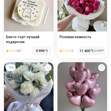
Бенто-торт лучший
Розовая нежность
подарочек
9 990
֏
11 400
֏
4.92
307
5.00
12
12 000
֏
-
10
%