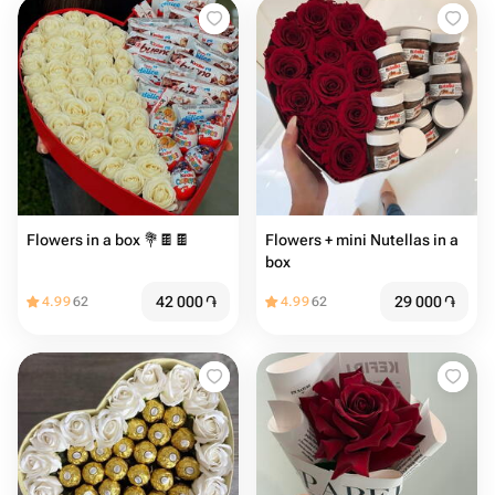
Flowers in a box 💐🍫🍫
Flowers + mini Nutellas in a
box
42 000
֏
29 000
֏
4.99
62
4.99
62