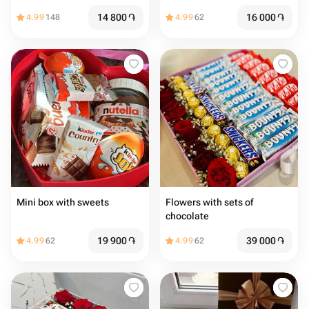
14 800
֏
16 000
֏
4.99
148
4.99
62
Mini box with sweets
Flowers with sets of
chocolate
19 900
֏
39 000
֏
4.99
62
4.99
62