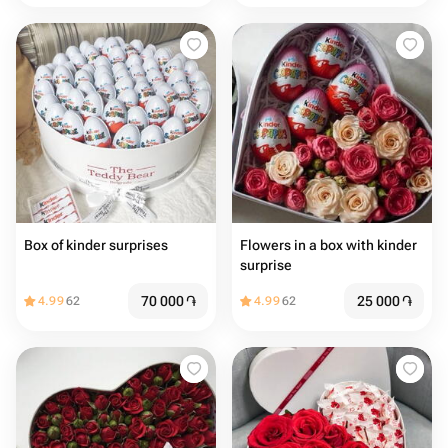
Box of kinder surprises
Flowers in a box with kinder
surprise
70 000
֏
25 000
֏
4.99
62
4.99
62