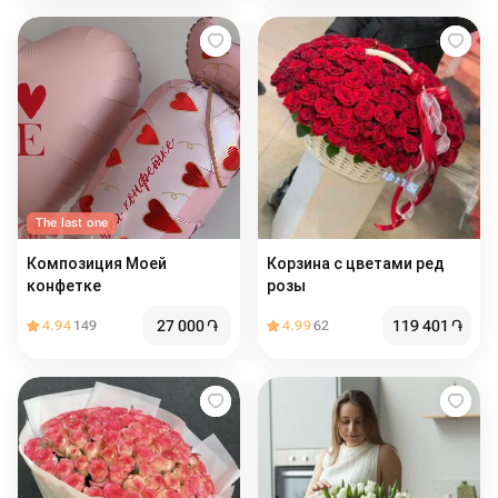
The last one
Композиция Моей
Корзина с цветами ред
конфетке
розы
27 000
֏
119 401
֏
4.94
149
4.99
62