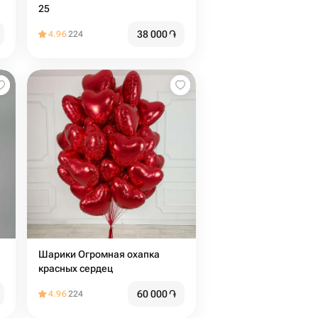
25
38 000
֏
4.96
224
Шарики Огромная охапка
красных сердец
60 000
֏
4.96
224