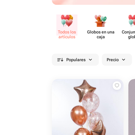
Todos los
Globos en una
Conjun
artículos
caja
glo
Populares
Precio