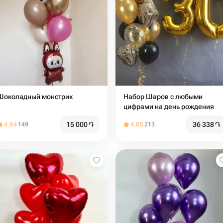
Шоколадный монстрик
Набор Шаров с любыми
цифрами на день рождения
15 000
֏
36 338
֏
4.94
149
4.85
213