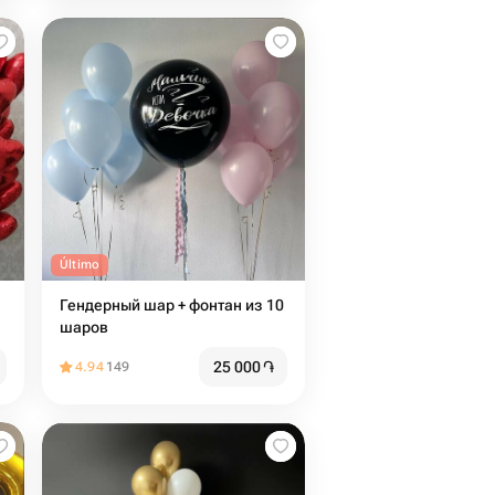
Último
Гендерный шар + фонтан из 10
шаров
25 000
֏
4.94
149