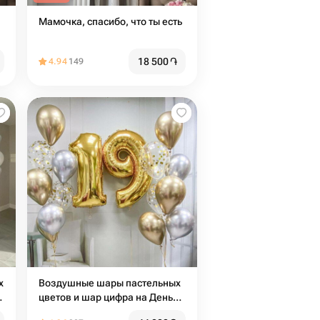
Мамочка, спасибо, что ты есть
18 500
֏
4.94
149
х
Воздушные шары пастельных
ь
цветов и шар цифра на День
рождения, Юбилей,