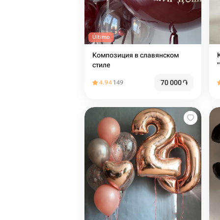
Último
Композиция в славянском
стиле
70 000
֏
4.94
149