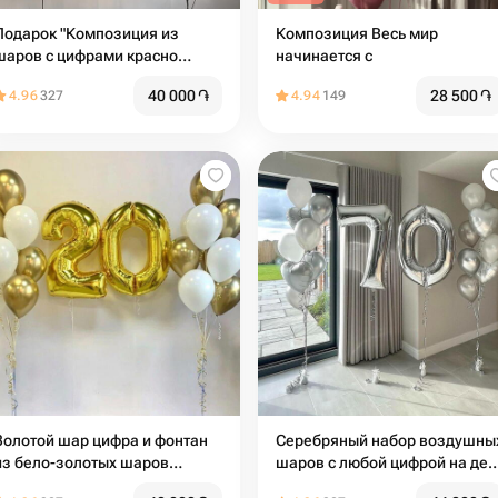
Подарок "Композиция из
Композиция Весь мир
шаров с цифрами красно
начинается с
золотой"
40 000
֏
28 500
֏
4.96
327
4.94
149
Золотой шар цифра и фонтан
Серебряный набор воздушны
из бело-золотых шаров
шаров с любой цифрой на ден
(цифра любая)
рождения