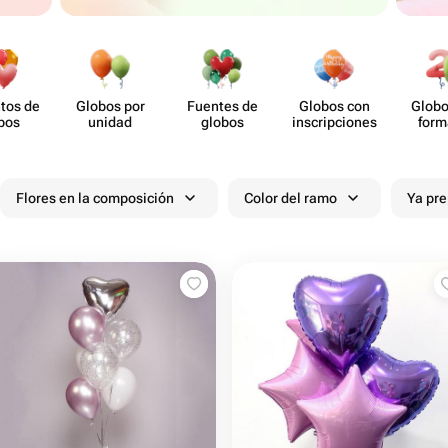
tos de
Globos por
Fuentes de
Globos con
Globo
bos
unidad
globos
inscrip​ciones
form
núm
Flores en la composición
Color del ramo
Ya pr