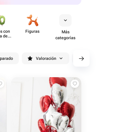
s con
Figuras
Más
a de
categorías
ero
eparado
Valoración
cv/filters/name_fast_delivery