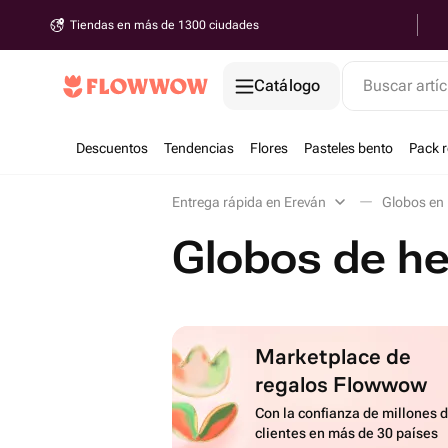
Tiendas en más de 1300 ciudades
Catálogo
Buscar artíc
Descuentos
Tendencias
Flores
Pasteles bento
Pack 
Entrega rápida en Ereván
Globos en
Globos de he
Marketplace de
regalos Flowwow
Con la confianza de millones 
clientes en más de 30 países