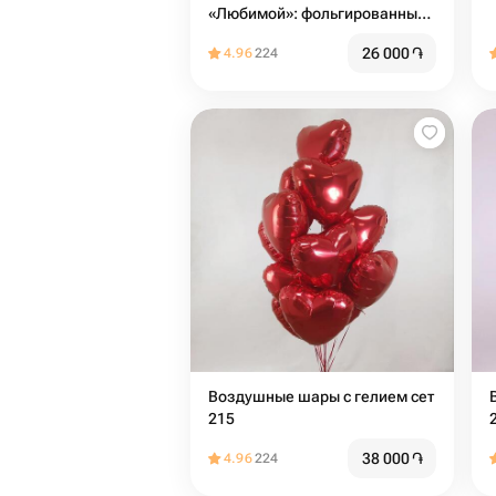
«Любимой»: фольгированные
и с конфетти
26 000
֏
4.96
224
Воздушные шары с гелием сет
215
38 000
֏
4.96
224