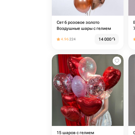
Сет 6 розовое золото
Воздушные шары с гелием
14 000
֏
4.96
224
15 шаров с гелием