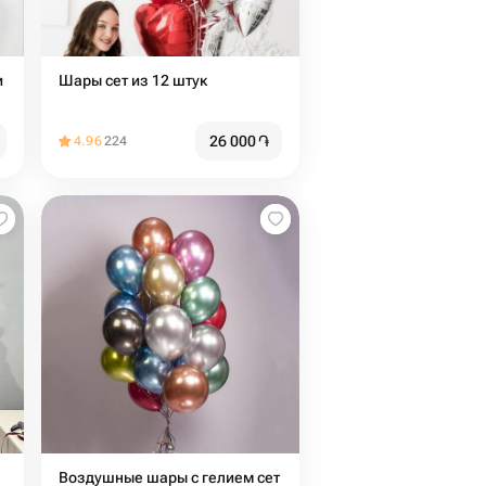
и
Шары сет из 12 штук
26 000
֏
4.96
224
Воздушные шары с гелием сет