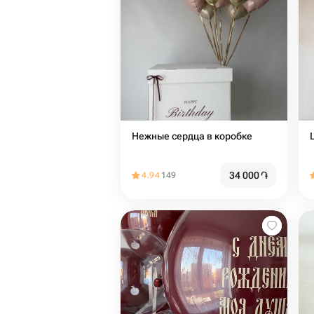
Нежные сердца в коробке
34 000
֏
4.94
149