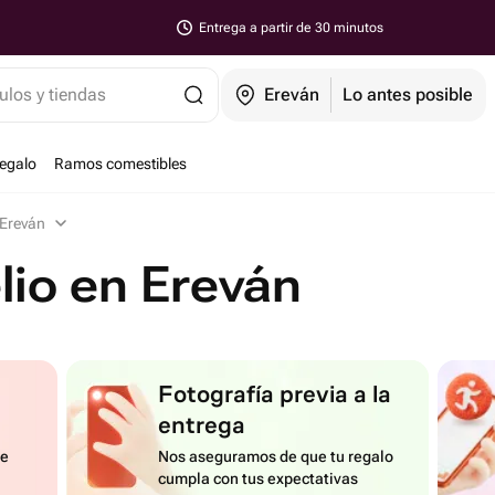
Entrega a partir de 30 minutos
ulos y tiendas
Ereván
Lo antes posible
regalo
Ramos comestibles
 Ereván
lio en Ereván
Fotografía previa a la
entrega
de
Nos aseguramos de que tu regalo
cumpla con tus expectativas