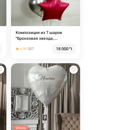
Композиция из 7 шаров
"Бронзовая звезда,
серебристые и бронзовые
18 000
֏
4.96
327
шары"
Último