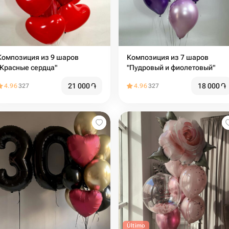
Композиция из 9 шаров
Композиция из 7 шаров
"Красные сердца"
"Пудровый и фиолетовый"
21 000
֏
18 000
֏
4.96
327
4.96
327
Último