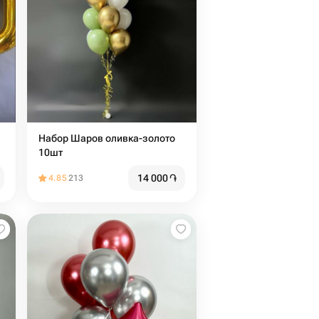
Набор Шаров оливка-золото
10шт
14 000
֏
4.85
213