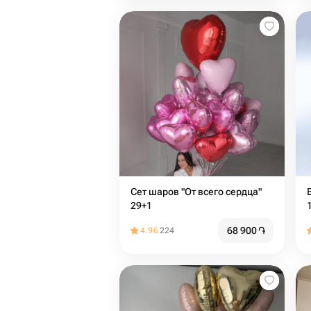
Сет шаров "От всего сердца"
29+1
68 900
֏
4.96
224