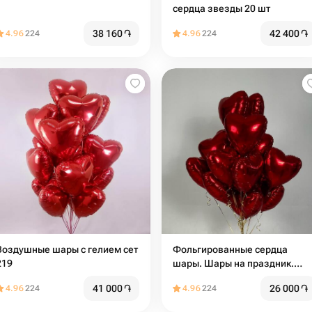
сердца звезды 20 шт
38 160
֏
42 400
֏
4.96
224
4.96
224
Воздушные шары с гелием сет
Фольгированные сердца
219
шары. Шары на праздник.
Шары на день Рождения.
41 000
֏
26 000
֏
4.96
224
4.96
224
Подарок на мероприятие. 14
февраля