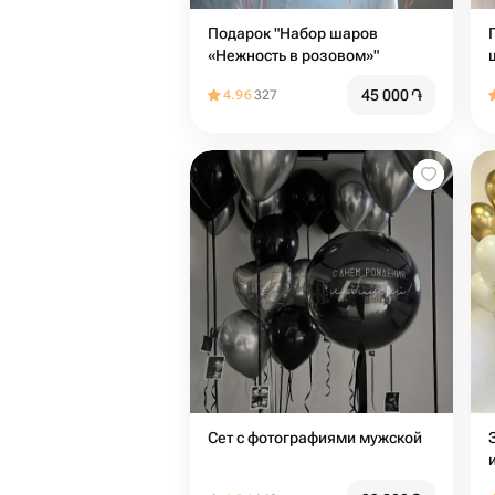
Подарок "Набор шаров
«Нежность в розовом»"
45 000
֏
4.96
327
Сет с фотографиями мужской