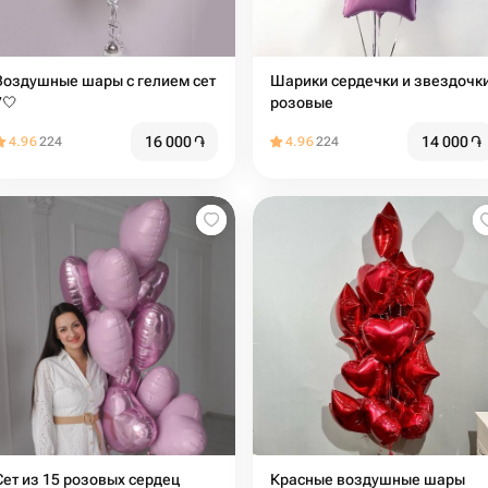
Воздушные шары с гелием сет
Шарики сердечки и звездочк
7🤍
розовые
16 000
֏
14 000
֏
4.96
224
4.96
224
Сет из 15 розовых сердец
Красные воздушные шары