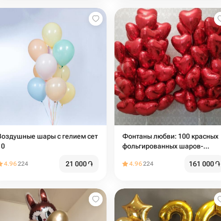
Воздушные шары с гелием сет
Фонтаны любви: 100 красных
10
фольгированных шаров-
сердец
21 000
֏
161 000
֏
4.96
224
4.96
224