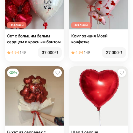
Останній
Останній
Сет с большим белым
Композиция Моей
сердцем и красным бантом
конфетке
37 000
֏
27 000
֏
4.94
149
4.94
149
-
20
%
Букет из сердечек с
Шар 1 сердце