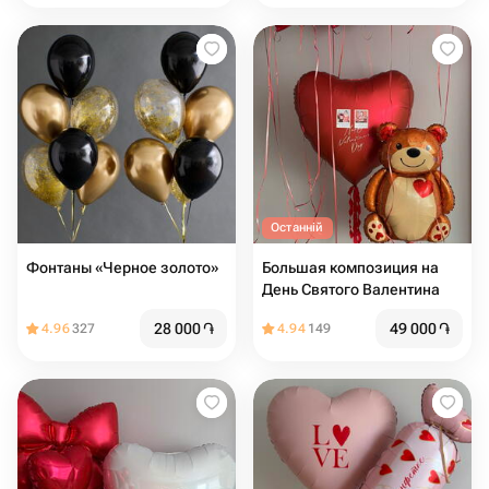
Останній
Фонтаны «Черное золото»
Большая композиция на
День Святого Валентина
28 000
֏
49 000
֏
4.96
327
4.94
149