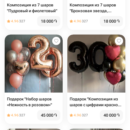
Композиция из 7 шаров
Композиция из 7 шаров
"Пудровый и фиолетовый"
"Бронзовая звезда,
серебристые и бронзовые
18 000
֏
18 000
֏
4.96
327
4.96
327
шары"
Подарок "Набор шаров
Подарок "Композиция из
«Нежность в розовом»"
шаров с цифрами красно
золотой"
45 000
֏
40 000
֏
4.96
327
4.96
327