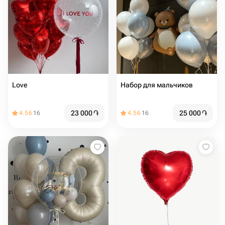
Love
Набор для мальчиков
23 000
֏
25 000
֏
4.56
16
4.56
16