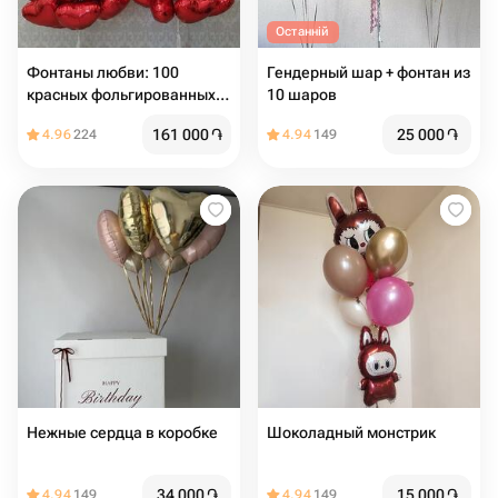
Останній
Фонтаны любви: 100
Гендерный шар + фонтан из
красных фольгированных
10 шаров
шаров-сердец
161 000
֏
25 000
֏
4.96
224
4.94
149
Нежные сердца в коробке
Шоколадный монстрик
34 000
֏
15 000
֏
4.94
149
4.94
149