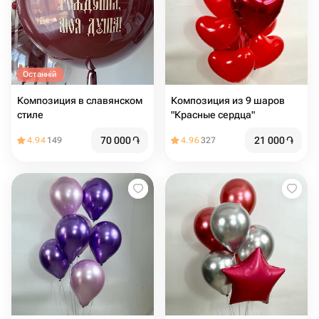
Останній
Композиция в славянском
Композиция из 9 шаров
стиле
"Красные сердца"
70 000
֏
21 000
֏
4.94
149
4.96
327