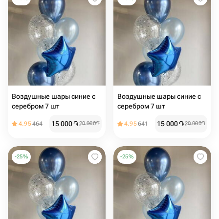
Воздушные шары синие с
Воздушные шары синие с
серебром 7 шт
серебром 7 шт
15 000
֏
15 000
֏
4.95
464
20 000
֏
4.95
641
20 000
֏
-
25
%
-
25
%