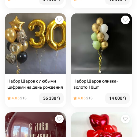
Набор Шаров с любыми
Набор Шаров оливка-
цифрами на день рождения
золото 10шт
36 338
֏
14 000
֏
4.85
213
4.85
213