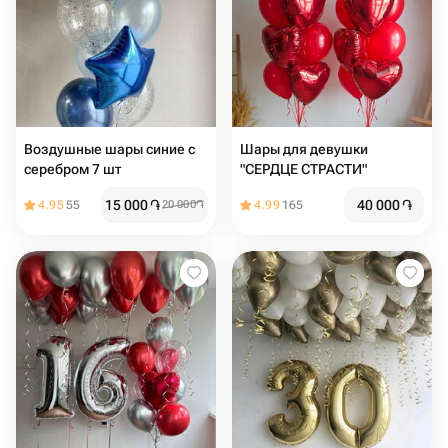
Воздушные шары синие с
Шары для девушки
серебром 7 шт
"СЕРДЦЕ СТРАСТИ"
15 000
֏
40 000
֏
4.95
55
20 000
֏
4.99
165