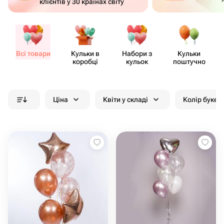
клієнтів у 30 країнах світу
Всі товари
Кульки в
Набори з
Кульки
коробці
кульок
поштучно
Ціна
Квіти у складі
Колір букет