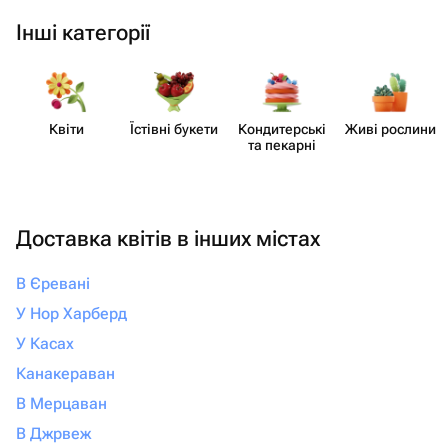
Інші категорії
Квіти
Їстівні букети
Кондит​ерські
Живі рослини
та пекарні
Доставка квітів в інших містах
В Єревані
У Нор Харберд
У Касах
Канакераван
В Мерцаван
В Джрвеж