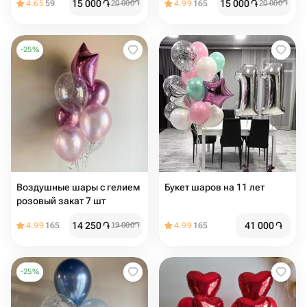
15 000
֏
15 000
֏
4.65
59
20 000
֏
4.99
165
20 000
֏
-
25
%
Воздушные шары с гелием
Букет шаров на 11 лет
розовый закат 7 шт
14 250
֏
41 000
֏
4.99
165
19 000
֏
4.99
165
-
25
%