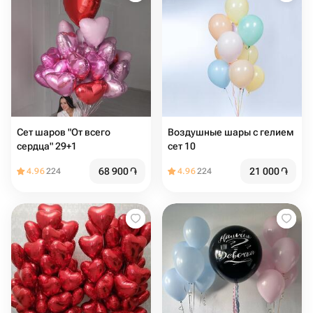
Сет шаров "От всего
Воздушные шары с гелием
сердца" 29+1
сет 10
68 900
֏
21 000
֏
4.96
224
4.96
224