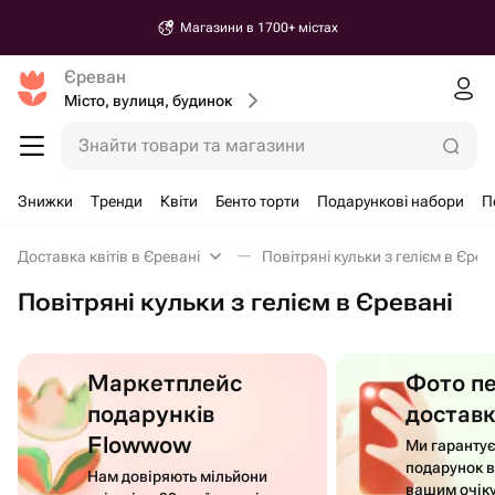
Магазини в 1700+ містах
Єреван
Місто, вулиця, будинок
Знайти товари та магазини
Знижки
Тренди
Квіти
Бенто торти
Подарункові набори
П
Доставка квітів в Єревані
Повітряні кульки з гелієм в Єрев
Повітряні кульки з гелієм в Єревані
Маркетплейс
Фото п
подарунків
достав
Flowwow
Ми гаранту
подарунок в
Нам довіряють мільйони
вашим очік