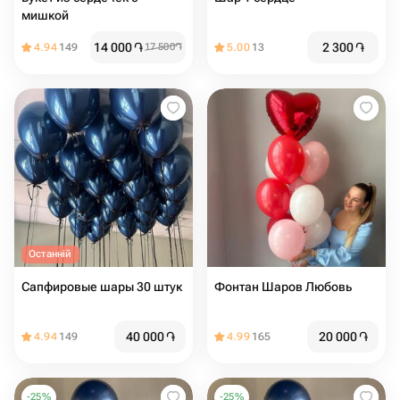
мишкой
14 000
֏
2 300
֏
4.94
149
17 500
֏
5.00
13
Останній
Сапфировые шары 30 штук
Фонтан Шаров Любовь
40 000
֏
20 000
֏
4.94
149
4.99
165
-
25
%
-
25
%