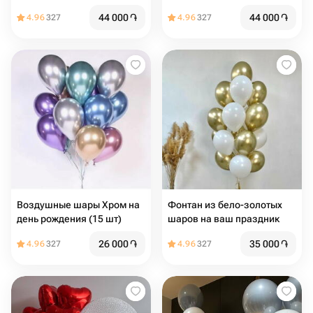
цифрой на день рождения
цифра на День рождения,
44 000
֏
44 000
֏
4.96
327
4.96
327
Юбилей, Совершеннолетие
(цифры любые)
Воздушные шары Хром на
Фонтан из бело-золотых
день рождения (15 шт)
шаров на ваш праздник
26 000
֏
35 000
֏
4.96
327
4.96
327