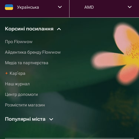
Українська
AMD
Корсині посилання
Про Flowwow
Айдентика бренду Flowwow
Медіа та партнерства
Карʼєра
Наш журнал
Центр допомоги
Розмістити магазин
Популярні міста