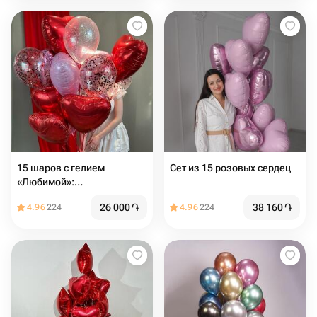
15 шаров с гелием
Сет из 15 розовых сердец
«Любимой»:
фольгированные и с
26 000
֏
38 160
֏
4.96
224
4.96
224
конфетти