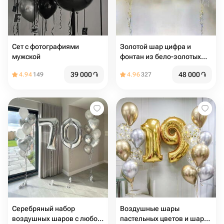
Сет с фотографиями
Золотой шар цифра и
мужской
фонтан из бело-золотых
шаров (цифра любая)
39 000
֏
48 000
֏
4.94
149
4.96
327
Серебряный набор
Воздушные шары
воздушных шаров с любой
пастельных цветов и шар