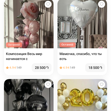
Останній
Останній
Композиция Весь мир
Мамочка, спасибо, что ты
начинается с
есть
28 500
֏
18 500
֏
4.94
149
4.94
149