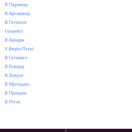
В Паракар
В Аргаванд
В Гетапня
Геханіст
В Аріндж
У Верін Птхні
В Гетамеч
В Егвард
В Зовуні
В Мргашен
В Прошян
В Птгні