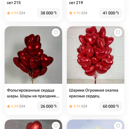
сет 215
сет 219
38 000
֏
41 000
֏
4.96
224
4.96
224
Фольгированные сердца
Шарики Огромная охапка
шары. Шары на праздник.
красных сердец
Шары на день Рождения.
26 000
֏
60 000
֏
4.96
224
4.96
224
Подарок на мероприятие.
14 февраля