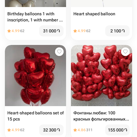
Birthday balloons 1 with
Heart shaped balloon
inscription, 1 with number +
15 common balloons
31 000
֏
2 100
֏
4.99
62
4.99
62
Heart-shaped balloons set of
Фонтаны любви: 100
15 pcs️
красных фольгированных
шаров-сердец ️
32 300
֏
155 000
֏
4.99
62
4.86
311