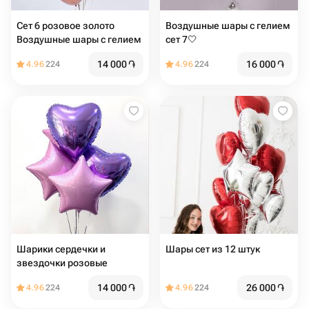
Сет 6 розовое золото
Воздушные шары с гелием
Воздушные шары с гелием
сет 7🤍
14 000
֏
16 000
֏
4.96
224
4.96
224
Шарики сердечки и
Шары сет из 12 штук
звездочки розовые
14 000
֏
26 000
֏
4.96
224
4.96
224