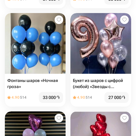
Фонтаны шаров «Ночная
Букет из шаров с цифрой
гроза»
(любой) «Звезды с
космосом»
33 000
֏
27 000
֏
4.90
514
4.90
514