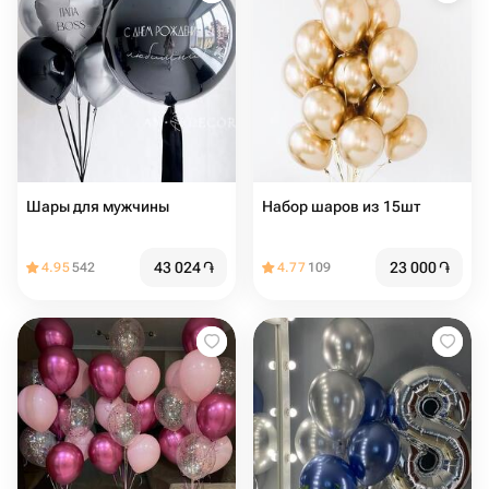
Шары для мужчины
Набор шаров из 15шт
43 024
֏
23 000
֏
4.95
542
4.77
109