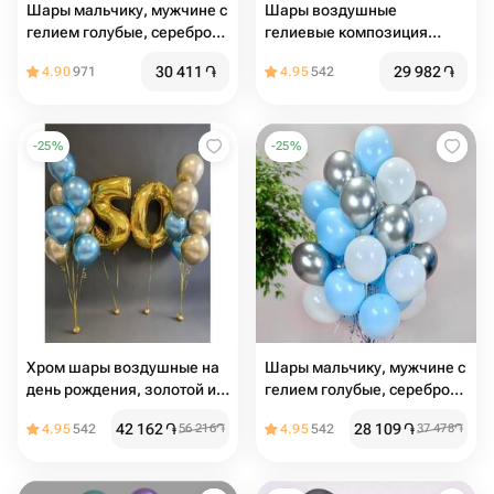
Шары мальчику, мужчине с
Шары воздушные
гелием голубые, серебро
гелиевые композиция
хром, белые
Хром Золото и Чёрная
30 411
֏
29 982
֏
4.90
971
4.95
542
пастель 18шт
-
25
%
-
25
%
Хром шары воздушные на
Шары мальчику, мужчине с
день рождения, золотой и
гелием голубые, серебро
синий, 16шт
хром, белые
42 162
֏
28 109
֏
4.95
542
56 216
֏
4.95
542
37 478
֏