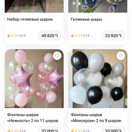
Набор гелиевых шаров
Гелиевые шары
49 820
֏
33 920
֏
4.90
514
4.90
514
Фонтаны шаров
Фонтаны шаров
«Нежность» 2 по 11 шаров
«Монохром» 2 по 9 шаров
37 000
֏
33 000
֏
4.90
514
4.90
514