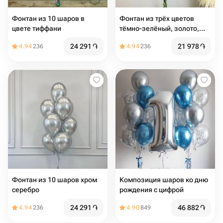
Фонтан из 10 шаров в
Фонтан из трёх цветов
цвете тиффани
тёмно-зелёный, золото,
чёрный - 7шт
24 291
֏
21 978
֏
4.94
236
4.94
236
Фонтан из 10 шаров хром
Композиция шаров ко дню
серебро
рождения с цифрой
24 291
֏
46 882
֏
4.94
236
4.90
849