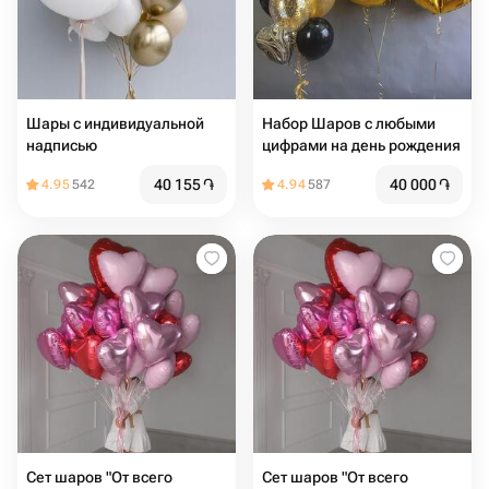
Шары с индивидуальной
Набор Шаров с любыми
надписью
цифрами на день рождения
40 155
֏
40 000
֏
4.95
542
4.94
587
Сет шаров "От всего
Сет шаров "От всего