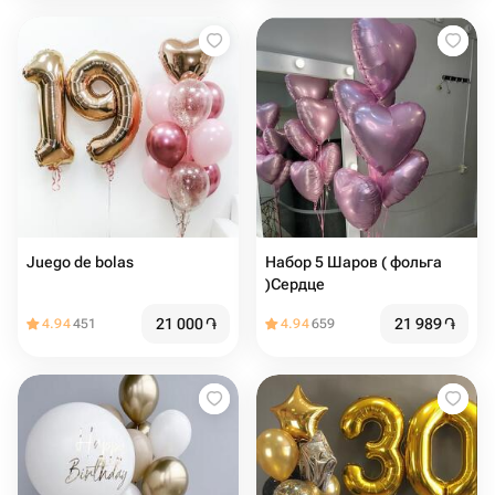
Juego de bolas
Набор 5 Шаров ( фольга
)Сердце
21 000
֏
21 989
֏
4.94
451
4.94
659