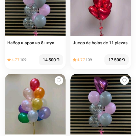
Набор шаров из 8 штук
Juego de bolas de 11 piezas
14 500
֏
17 500
֏
4.77
109
4.77
109