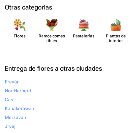
Otras categorías
Flores
Ramos comes​
Paste​lerías
Plantas de
tibles
interior
Entrega de flores a otras ciudades
Ereván
Nor Harberd
Cas
Kanakerawan
Merzavan
Jrvej