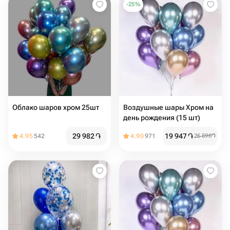
-
25
%
Облако шаров хром 25шт
Воздушные шары Хром на
день рождения (15 шт)
29 982
֏
19 947
֏
4.95
542
4.90
971
26 596
֏