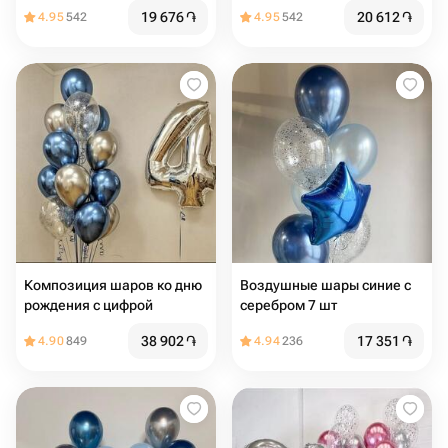
19 676
֏
20 612
֏
4.95
542
4.95
542
Композиция шаров ко дню
Воздушные шары синие с
рождения с цифрой
серебром 7 шт
38 902
֏
17 351
֏
4.90
849
4.94
236