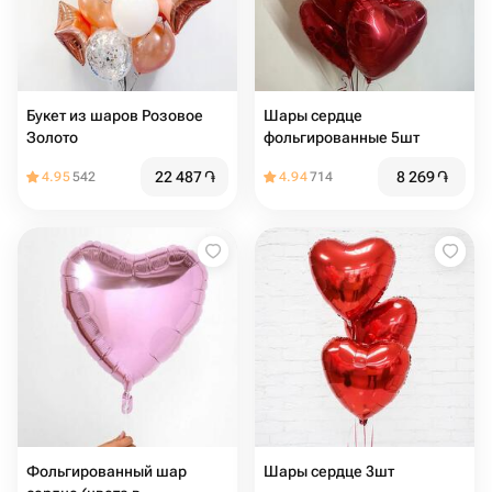
Букет из шаров Розовое
Шары сердце
Золото
фольгированные 5шт
22 487
֏
8 269
֏
4.95
542
4.94
714
Фольгированный шар
Шары сердце 3шт