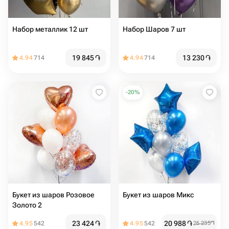
Набор металлик 12 шт
Набор Шаров 7 шт
19 845
֏
13 230
֏
4.94
714
4.94
714
-
20
%
Букет из шаров Розовое
Букет из шаров Микс
Золото 2
23 424
֏
20 988
֏
4.95
542
4.95
542
26 235
֏