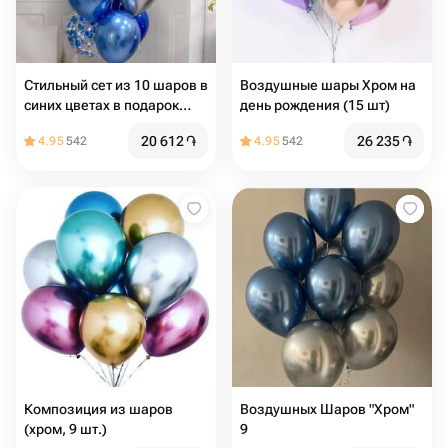
Стильный сет из 10 шаров в
Воздушные шары Хром на
синих цветах в подарок
день рождения (15 шт)
мужчине
20 612
֏
26 235
֏
4.95
542
4.95
542
Композиция из шаров
Воздушных Шаров "Хром"
(хром, 9 шт.)
9