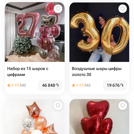
Набор из 15 шаров с
Воздушные шары цифры
цифрами
золото 30
46 848
֏
19 676
֏
4.95
542
4.95
542