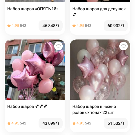
Набор шаров «ОПЯТЬ 18»
Набор шаров для девушек
💕
46 848
֏
60 902
֏
4.95
542
4.95
542
Набор шаров 💕💕💕
Набор шаров в нежно
розовых тонах 22 шт
43 099
֏
51 532
֏
4.95
542
4.95
542