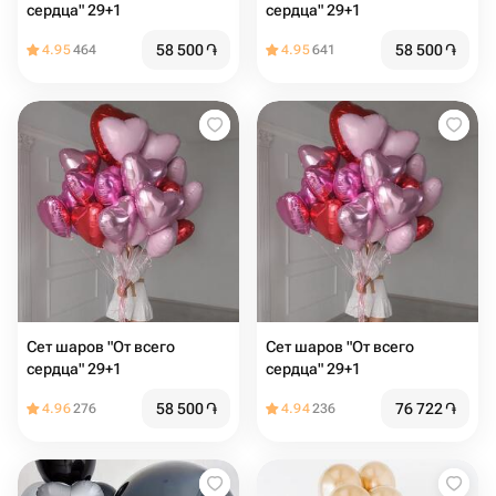
сердца" 29+1
сердца" 29+1
58 500
֏
58 500
֏
4.95
464
4.95
641
Сет шаров "От всего
Сет шаров "От всего
сердца" 29+1
сердца" 29+1
58 500
֏
76 722
֏
4.96
276
4.94
236