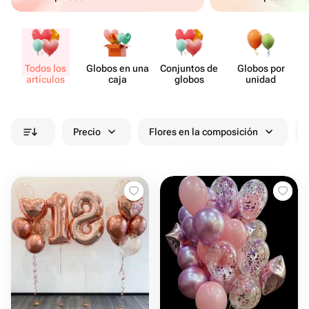
Todos los
Globos en una
Conjuntos de
Globos por
artículos
caja
globos
unidad
Precio
Flores en la composición