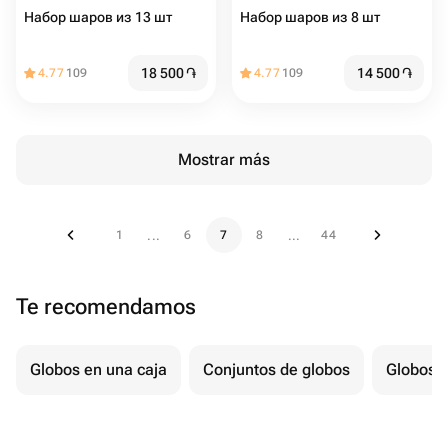
Набор шаров из 13 шт
Набор шаров из 8 шт
18 500
֏
14 500
֏
4.77
109
4.77
109
Mostrar más
1
6
7
8
44
...
...
Te recomendamos
Globos en una caja
Conjuntos de globos
Globos p