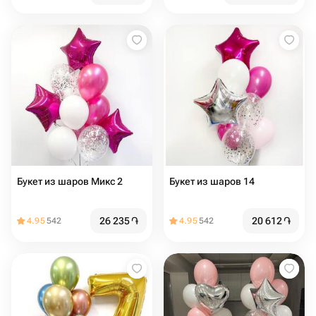
Букет из шаров Микс 2
Букет из шаров 14
26 235
֏
20 612
֏
4.95
542
4.95
542