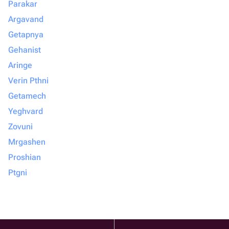
Parakar
Argavand
Getapnya
Gehanist
Aringe
Verin Pthni
Getamech
Yeghvard
Zovuni
Mrgashen
Proshian
Ptgni