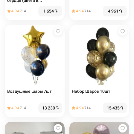
сердце (цвета в
ассортименте)
1 654
֏
4 961
֏
4.94
714
4.94
714
Воздушные шары 7шт
Набор Шаров 10шт
13 230
֏
15 435
֏
4.94
714
4.94
714