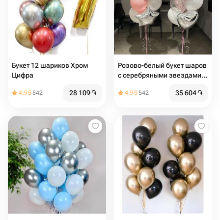
Букет 12 шариков Хром
Розово-белый букет шаров
Цифра
с серебряными звездами
20шт
28 109
֏
35 604
֏
4.95
542
4.95
542