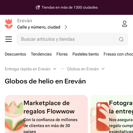
Tiendas en más de 1300 ciudades
Ereván
Calle y número, ciudad
Buscar artículos y tiendas
Descuentos
Tendencias
Flores
Pasteles bento
Fresas con choc
Entrega rápida en Ereván
Globos en Ereván
Globos de helio en Ereván
Marketplace de
Fotograf
regalos Flowwow
la entre
Con la confianza de millones
Nos asegura
de clientes en más de 30
regalo cumpl
países
expectativa