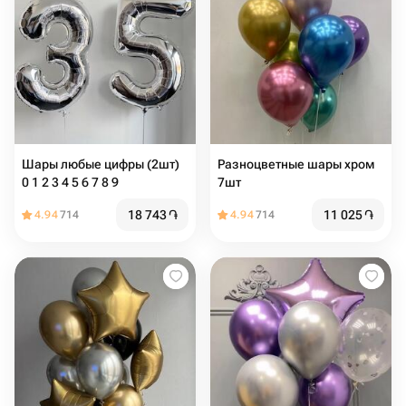
Шары любые цифры (2шт)
Разноцветные шары хром
0 1 2 3 4 5 6 7 8 9
7шт
18 743
֏
11 025
֏
4.94
714
4.94
714