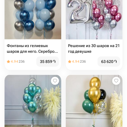
Фонтаны из гелиевых
Решение из 30 шаров на 21
шаров для него. Серебро
год девушке
хром, синий хром, голубой
35 859
֏
63 620
֏
4.94
236
4.94
236
пастель