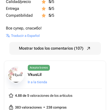
Calidad/precio
5
/5
Entrega
5
/5
Compatibilidad
5
/5
Все супер, спасибо!
Traducir a Español
Mostrar todos los comentarios (107)
Acepta bonos
VkusLil
Ir a la tienda
4.88 de 5
valoraciones de los artículos
383
valoraciones
•
238
compras