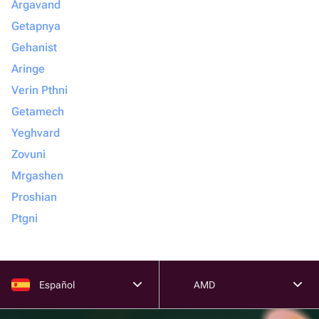
Argavand
Getapnya
Gehanist
Aringe
Verin Pthni
Getamech
Yeghvard
Zovuni
Mrgashen
Proshian
Ptgni
Español
AMD