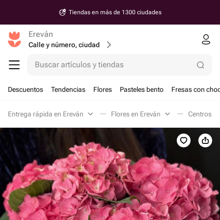
Tiendas en más de 1300 ciudades
Ereván
Calle y número, ciudad
Buscar artículos y tiendas
Descuentos
Tendencias
Flores
Pasteles bento
Fresas con choc
Entrega rápida en Ereván
Flores en Ereván
Centros de