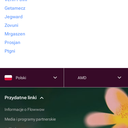
Getamecz
Jegward
Zovuni
Mrgaszen
Prosjan
Ptgni
Polski
AMD
Przydatne linki
Informacje o Flowwow
Media i programy partnerskie