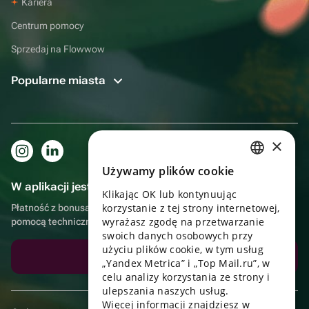
Kariera
Centrum pomocy
Sprzedaj na Flowwow
Popularne miasta
×
Używamy plików cookie
RUSSIAN
W aplikacji jest to jeszcze wygodniejsze!
Klikając OK lub kontynuując
ENGLISH
korzystanie z tej strony internetowej,
Płatność z bonusami, samodzielna dostawa, wygodny czat z
UKRAINIAN
wyrażasz zgodę na przetwarzanie
pomocą techniczną
swoich danych osobowych przy
PORTUGUESE
użyciu plików cookie, w tym usług
Pobierz aplikację
„Yandex Metrica” i „Top Mail.ru”, w
SPANISH
celu analizy korzystania ze strony i
ulepszania naszych usług.
HUNGARIAN
Więcej informacji znajdziesz w