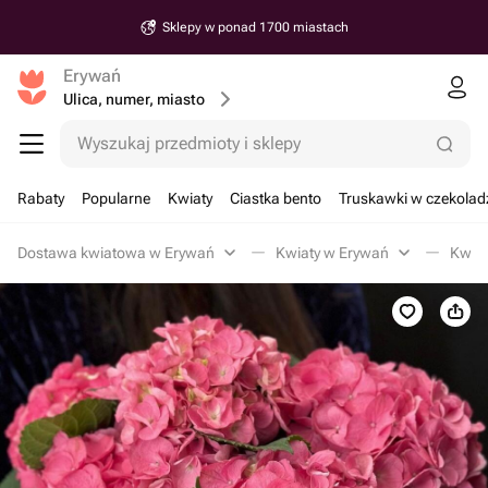
Sklepy w ponad 1700 miastach
Erywań
Ulica, numer, miasto
Wyszukaj przedmioty i sklepy
Rabaty
Popularne
Kwiaty
Ciastka bento
Truskawki w czekolad
Dostawa kwiatowa w Erywań
Kwiaty w Erywań
Kwiat