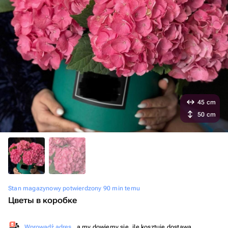
45 cm
50 cm
Stan magazynowy potwierdzony 90 min temu
Цветы в коробке
Wprowadź adres
, a my dowiemy się, ile kosztuje dostawa