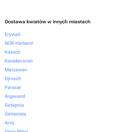
Dostawa kwiatów w innych miastach
Erywań
NOR Harberd
Kasach
Kanakeravan
Merzawan
Djrvezh
Paracar
Argavand
Getapnia
Gehanista
Arinj
Verin Pthni