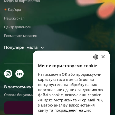
Медіа та партнерства
Карʼєра
Наш журнал
Центр допомоги
Розмістити магазин
Популярні міста
×
Ми використовуємо cookie
RUSSIAN
Натискаючи OK або продовжуючи
ENGLISH
користуватися цим сайтом, ви
UKRAINIAN
погоджуєтеся на обробку ваших
В застосунку зручніше!
персональних даних за допомогою
PORTUGUESE
файлів cookie, включаючи сервіси
Оплата бонусами, самовивіз, зручний чат підтримки
«Яндекс Метрика» та «Top Mail.ru»,
SPANISH
з метою аналізу використання
Завантажити додаток
сайту та покращення наших
HUNGARIAN