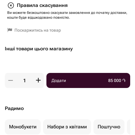
Правила скасування
Ви можете безкоштовно скасувати замовлення до початку доставки,
кошти буде відшкодовано повністю.
Поскаржитись на товар
Інші товари цього магазину
Додати
85 000
֏
Радимо
Монобукети
Набори з квітами
Поштучно
К