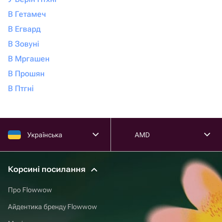
В Гетамеч
В Егвард
В Зовуні
В Мргашен
В Прошян
В Птгні
Українська
AMD
Корсині посилання
Про Flowwow
Айдентика бренду Flowwow