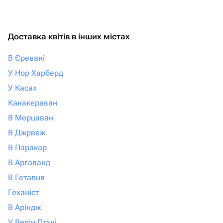
Доставка квітів в інших містах
В Єревані
У Нор Харберд
У Касах
Канакераван
В Мерцаван
В Джрвеж
В Паракар
В Аргаванд
В Гетапня
Геханіст
В Аріндж
У Верін Птхні