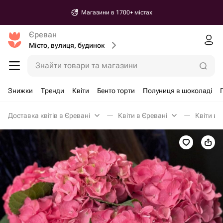
Магазини в 1700+ містах
Єреван
Місто, вулиця, будинок
Знайти товари та магазини
Знижки
Тренди
Квіти
Бенто торти
Полуниця в шоколаді
Доставка квітів в Єревані
Квіти в Єревані
Квіти в 