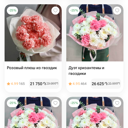
-
25
%
-
25
%
Розовый плюш из гвоздик
Дуэт хризантемы и
гвоздики
21 750
֏
26 625
֏
4.99
165
29 000
֏
4.95
464
35 500
֏
-
25
%
-
25
%