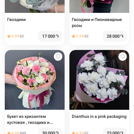
Гвоздики
Гвоздики и Пионавидные
розы
17 000
֏
28 000
֏
4.99
62
4.99
62
Букет из хризантем
Dianthus in a pink packaging
кустовая , гвоздика и
альстромерия fl
30 000
֏
23 000
֏
4.90
849
4.99
62