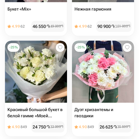
Букет «Mix»
Нежная гармония
46 550
֏
90 900
֏
4.99
62
49 000
֏
4.99
62
101 000
֏
-
25
%
-
25
%
Красивый большой букет в
Дуэт хризантемы и
белой гамме «Моей
гвоздики
любимой маме»
24 750
֏
26 625
֏
4.90
849
33 000
֏
4.90
849
35 500
֏