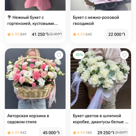
💐 Нежный букет с
Букет с нежно-розовой
гортензией, кустовыми
гвоздикой
розами, эустомой и
41 250
֏
22 000
֏
4.90
849
55 000
֏
4.95
645
гвоздикой fl
-
25
%
Авторская корзина в
Букет цветов в шляпной
садовом стиле
коробке, диантусы белые и
ароматный эвкалипт
45 000
֏
29 250
֏
4.95
542
4.99
165
39 000
֏