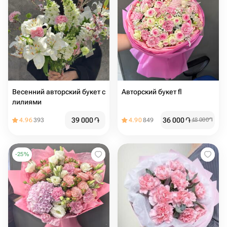
Весенний авторский букет с
Авторский букет fl
лилиями
39 000
֏
36 000
֏
4.96
393
4.90
849
48 000
֏
-
25
%