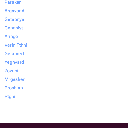
Parakar
Argavand
Getapnya
Gehanist
Aringe
Verin Pthni
Getamech
Yeghvard
Zovuni
Mrgashen
Proshian
Ptgni