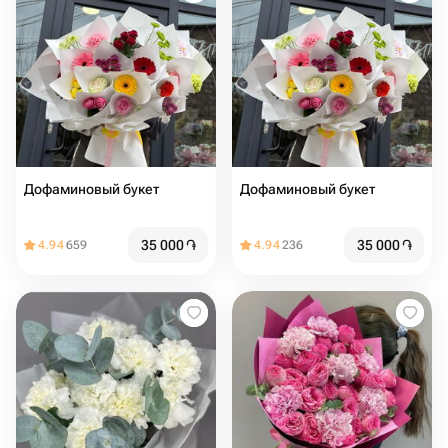
Дофаминовый букет
Дофаминовый букет
35 000
֏
35 000
֏
4.94
659
4.94
236