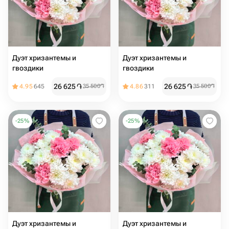
Дуэт хризантемы и
Дуэт хризантемы и
гвоздики
гвоздики
26 625
֏
26 625
֏
4.95
645
35 500
֏
4.86
311
35 500
֏
-
25
%
-
25
%
Дуэт хризантемы и
Дуэт хризантемы и