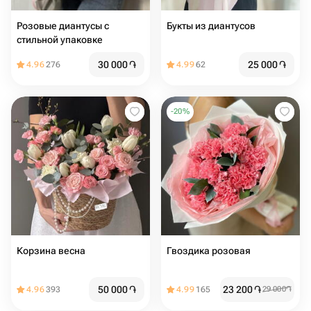
Розовые диантусы с
Букты из диантусов
стильной упаковке
30 000
֏
25 000
֏
4.96
276
4.99
62
-
20
%
Корзина весна
Гвоздика розовая
50 000
֏
23 200
֏
4.96
393
4.99
165
29 000
֏