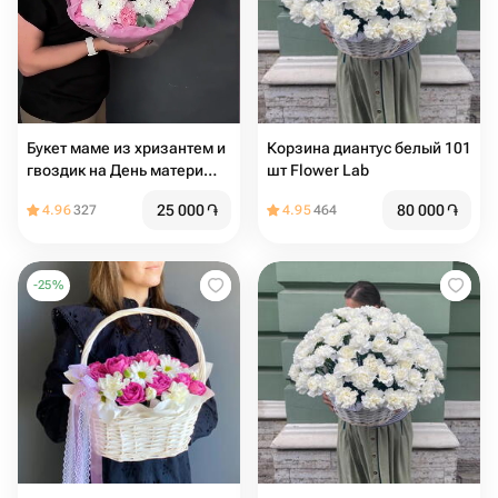
Букет маме из хризантем и
Кoрзинa диантус белый 101
гвоздик на День матери
шт Flower Lab
для мамы
25 000
֏
80 000
֏
4.96
327
4.95
464
-
25
%