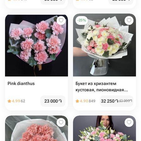
-
25
%
Pink dianthus
Букет из хризантем
кустовая, пионовидная
роза и гвоздик Fl
23 000
֏
32 250
֏
4.99
62
4.90
849
43 000
֏