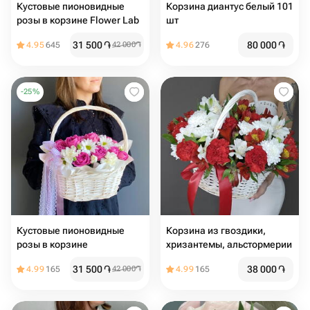
Кустовые пионовидные
Кoрзинa диантус белый 101
розы в корзине Flower Lab
шт
31 500
֏
80 000
֏
4.95
645
42 000
֏
4.96
276
-
25
%
Кустовые пионовидные
Корзина из гвоздики,
розы в корзине
хризантемы, альстормерии
31 500
֏
38 000
֏
4.99
165
42 000
֏
4.99
165