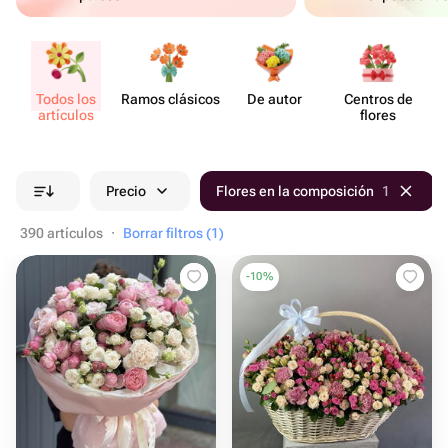
Todos los
Ramos clásicos
De autor
Centros de
artículos
flores
Precio
Flores en la composición
1
390 artículos
·
Borrar filtros (1)
-
10
%