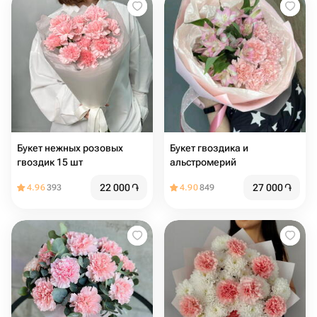
Букет нежных розовых
Букет гвоздика и
гвоздик 15 шт
альстромерий
22 000
֏
27 000
֏
4.96
393
4.90
849