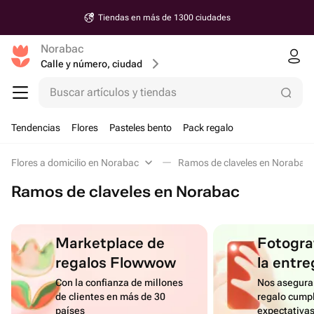
Tiendas en más de 1300 ciudades
Norabac
Calle y número, ciudad
Buscar artículos y tiendas
Tendencias
Flores
Pasteles bento
Pack regalo
Flores a domicilio en Norabac
Ramos de claveles en Norabac
Ramos de claveles en Norabac
Marketplace de
Fotograf
regalos Flowwow
la entre
Con la confianza de millones
Nos asegura
de clientes en más de 30
regalo cumpl
países
expectativa