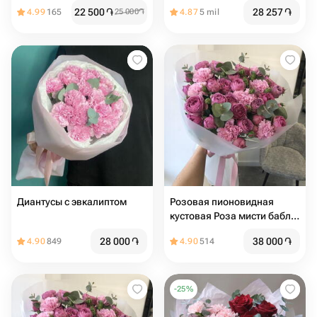
22 500
֏
28 257
֏
4.99
165
25 000
֏
4.87
5 mil
Диантусы с эвкалиптом
Розовая пионовидная
кустовая Роза мисти баблс
с розовым диантусом и
28 000
֏
38 000
֏
4.90
849
4.90
514
эвкалиптом авторский
букет
-
25
%