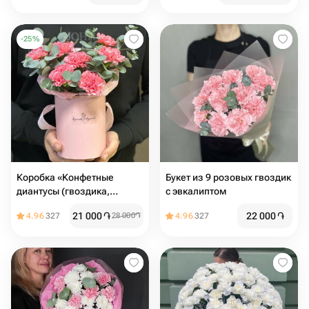
-
25
%
Коробка «Конфетные
Букет из 9 розовых гвоздик
диантусы (гвоздика,
с эвкалиптом
эвкалипт)
21 000
֏
22 000
֏
4.96
327
28 000
֏
4.96
327