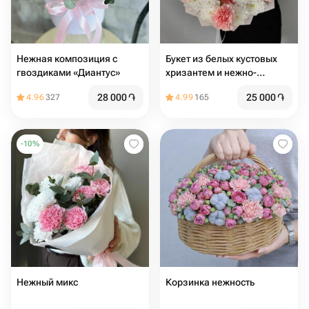
Нежная композиция с
Букет из белых кустовых
гвоздиками «Диантус»
хризантем и нежно-
розовых гвоздик
28 000
֏
25 000
֏
4.96
327
4.99
165
-
10
%
Нежный микс
Корзинка нежность