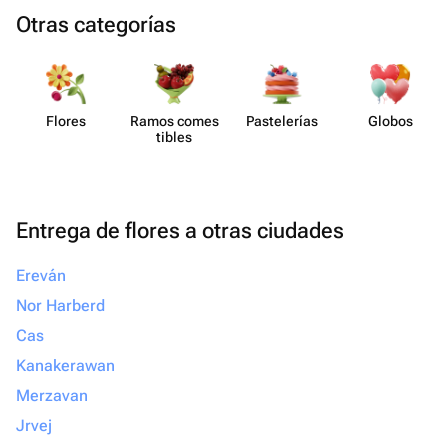
Otras categorías
Flores
Ramos comes​
Paste​lerías
Globos
tibles
Entrega de flores a otras ciudades
Ereván
Nor Harberd
Cas
Kanakerawan
Merzavan
Jrvej