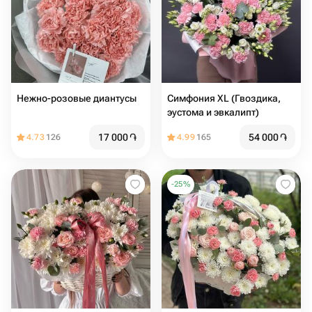
Нежно-розовые диантусы
Симфония XL (Гвоздика,
эустома и эвкалипт)
17 000
֏
54 000
֏
4.73
126
4.99
165
-
25
%