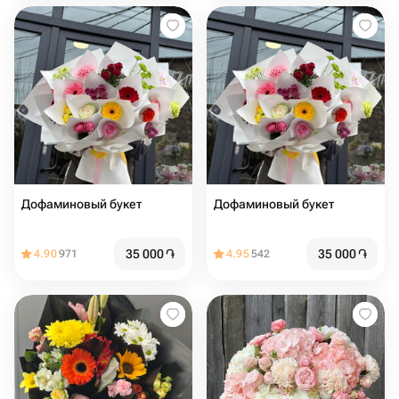
Дофаминовый букет
Дофаминовый букет
35 000
֏
35 000
֏
4.90
971
4.95
542