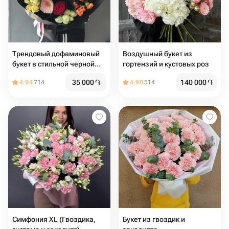
Трендовый дофаминовый
Воздушный букет из
букет в стильной черной
гортензий и кустовых роз
упаковке
35 000
֏
140 000
֏
4.94
714
4.90
514
Симфония XL (Гвоздика,
Букет из гвоздик и