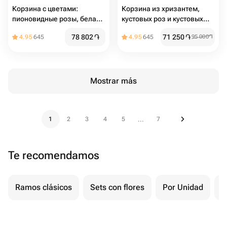
Корзина с цветами:
Корзина из хризантем,
пионовидные розы, белая
кустовых роз и кустовых
хризантема, диантус и
диантусов с эвкалиптом
78 802
֏
71 250
֏
4.95
645
4.95
645
95 000
֏
веточки эвкалипта🌸
Размер М
Mostrar más
1
2
3
4
5
7
...
Te recomendamos
Ramos clásicos
Sets con flores
Por Unidad
F