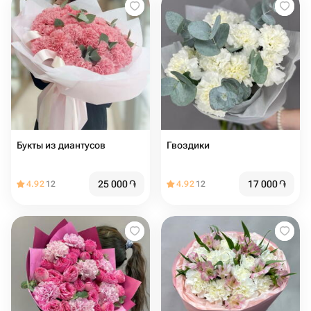
Букты из диантусов
Гвоздики
25 000
֏
17 000
֏
4.92
12
4.92
12