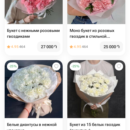
Букет с нежными розовыми
Моно букет из розовых
гвоздиками
гвоздик в стильной
упаковке
27 000
֏
25 000
֏
4.95
464
4.95
464
-
25
%
-
25
%
Белые диантусы в нежной
Букет из 15 белых гвоздик