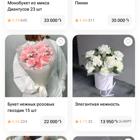
Монобукет из микса
Пинки
Диантусов 23 шт
33 000
֏
35 000
֏
4.95
645
4.86
311
Букет нежных розовых
Элегантная нежность
гвоздик 15 шт
22 000
֏
13 950
֏
4.96
224
4.72
32
15 000
֏