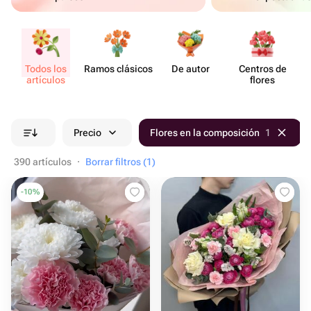
Todos los
Ramos clásicos
De autor
Centros de
artículos
flores
Precio
Flores en la composición
1
390 artículos
·
Borrar filtros (1)
-
10
%