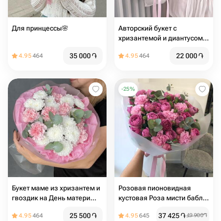
Для принцессы🌸
Авторский букет с
хризантемой и диантусом
🌿 размер s
35 000
֏
22 000
֏
4.95
464
4.95
464
-
25
%
Букет маме из хризантем и
Розовая пионовидная
гвоздик на День матери
кустовая Роза мисти баблс
для мамы
с розовым диантусом и
25 500
֏
37 425
֏
4.95
464
4.95
645
49 900
֏
эвкалиптом авторский