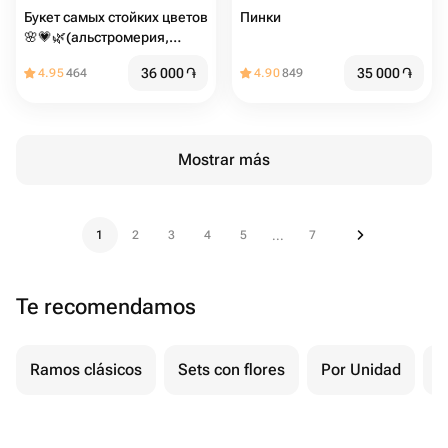
Букет самых стойких цветов
Пинки
🌸💗🌿(альстромерия,
диантус сортовой)
36 000
֏
35 000
֏
4.95
464
4.90
849
Mostrar más
1
2
3
4
5
7
...
Te recomendamos
Ramos clásicos
Sets con flores
Por Unidad
F