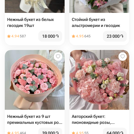
Нежный букет из белых
Стойкий букет из
гвоздик 19шт
альстромерии и гвоздик
18 000
֏
23 000
֏
4.94
587
4.95
645
Нежный букет из 9 шт
Авторский букет:
премиальных кустовых роз
пионовидные розы,
и 10 шт сортовых гвоздик с
гортензия, эустома,
39 000
֏
64 000
֏
4.95
464
4.95
55