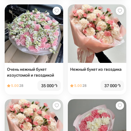
Очень нежный букет
Нежный букет из гвоздика
иззустомой и гвоздикой
35 000
֏
37 000
֏
5.00
28
5.00
28