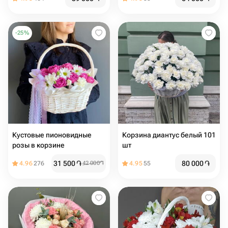
эвкалиптом "Нежность"
диантус, эвкалипт
-
25
%
Кустовые пионовидные
Кoрзинa диантус белый 101
розы в корзине
шт
31 500
֏
80 000
֏
4.96
276
42 000
֏
4.95
55