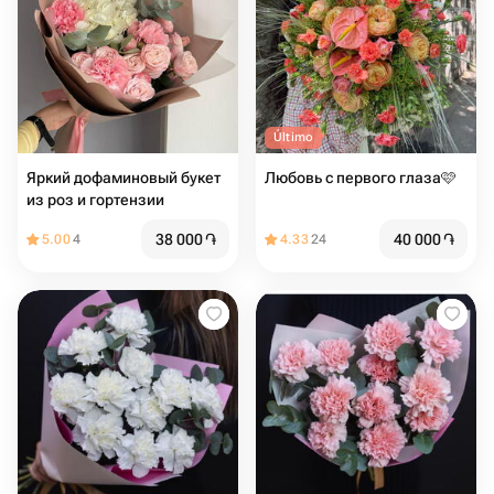
Último
Яркий дофаминовый букет
Любовь с первого глаза🩷
из роз и гортензии
38 000
֏
40 000
֏
5.00
4
4.33
24