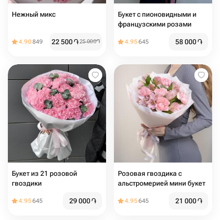
Нежный микс
Букет с пионовидными и
французскими розами
22 500
֏
58 000
֏
4.90
849
25 000
֏
4.95
645
Букет из 21 розовой
Розовая гвоздика с
гвоздики
альстромерией мини букет
29 000
֏
21 000
֏
4.95
645
4.95
645