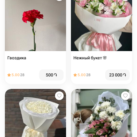
Гвоздика
Нежный букет 🌸
500
֏
23 000
֏
5.00
28
5.00
28