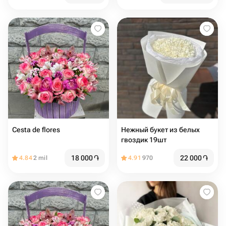
букет
Cesta de flores
Нежный букет из белых
гвоздик 19шт
18 000
֏
22 000
֏
4.84
2 mil
4.91
970