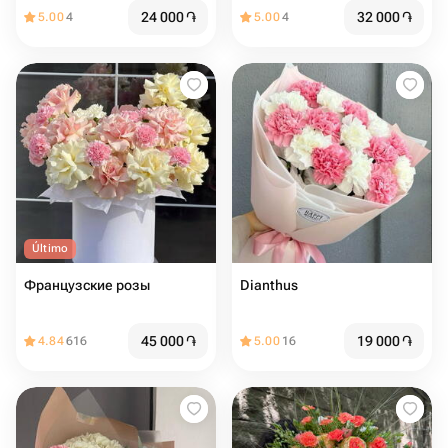
24 000
֏
32 000
֏
5.00
4
5.00
4
Último
Французские розы
Dianthus
45 000
֏
19 000
֏
4.84
616
5.00
16