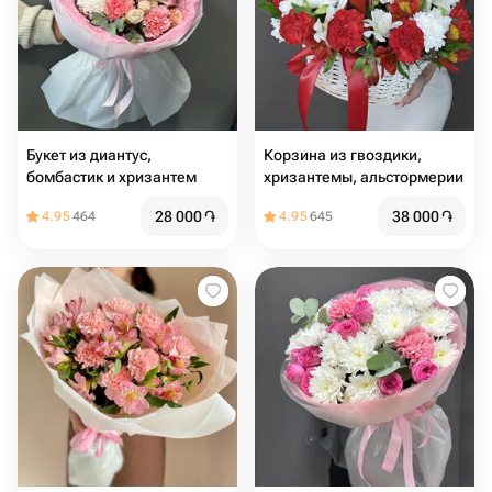
Букет из диантус,
Корзина из гвоздики,
бомбастик и хризантем
хризантемы, альстормерии
28 000
֏
38 000
֏
4.95
464
4.95
645