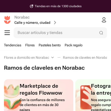
Tiendas en más de 1300 ciudades
Norabac
Calle y número, ciudad
Buscar artículos y tiendas
Tendencias
Flores
Pasteles bento
Pack regalo
Flores a domicilio en Norabac
Ramos de claveles en Norabac
Ramos de claveles en Norabac
Marketplace de
Fotograf
regalos Flowwow
la entre
Con la confianza de millones
Nos asegura
de clientes en más de 30
regalo cumpl
países
expectativa