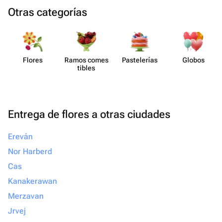
Otras categorías
Flores
Ramos comes​
Paste​lerías
Globos
tibles
Entrega de flores a otras ciudades
Ereván
Nor Harberd
Cas
Kanakerawan
Merzavan
Jrvej