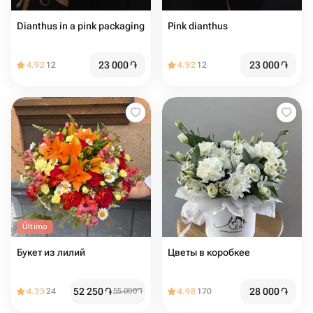
Dianthus in a pink packaging
Pink dianthus
23 000
֏
23 000
֏
4.92
12
4.92
12
Último
Букет из лилий
Цветы в коробкее
52 250
֏
28 000
֏
4.33
24
55 000
֏
4.98
170