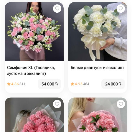
Симфония XL (Гвоздика,
Белые диантусы и эвкалипт
эустома и эвкалипт)
54 000
֏
24 000
֏
4.86
311
4.95
464