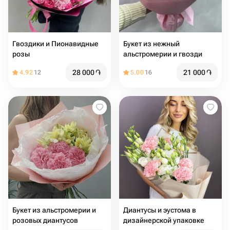
Гвоздики и Пионавидные
Букет из нежный
розы
альстромерии и гвозди
28 000
֏
21 000
֏
4.92
12
5.00
16
Букет из альстромерии и
Диантусы и эустома в
розовых диантусов
дизайнерской упаковке