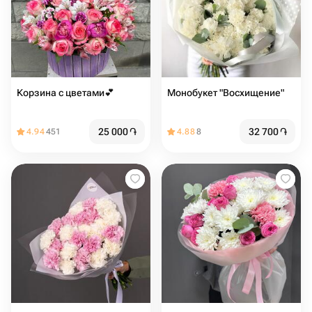
Корзина с цветами💕
Монобукет "Восхищение"
25 000
֏
32 700
֏
4.94
451
4.88
8