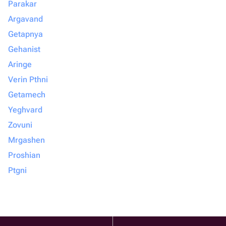
Parakar
Argavand
Getapnya
Gehanist
Aringe
Verin Pthni
Getamech
Yeghvard
Zovuni
Mrgashen
Proshian
Ptgni