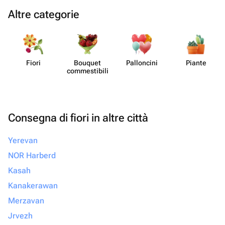
Altre categorie
Fiori
Bouquet
Pall​oncini
Piante
commes​tibili
Consegna di fiori in altre città
Yerevan
NOR Harberd
Kasah
Kanakerawan
Merzavan
Jrvezh