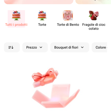
Tutti i prodotti
Torte
Torte di Bento
Fragole di cioc​
De
colato
Prezzo
Bouquet di fiori
Colore de