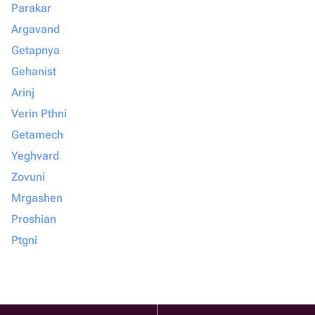
Parakar
Argavand
Getapnya
Gehanist
Arinj
Verin Pthni
Getamech
Yeghvard
Zovuni
Mrgashen
Proshian
Ptgni