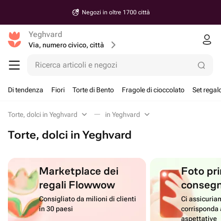
Negozi in oltre 1700 città
Yeghvard
Via, numero civico, città
Ricerca articoli e negozi
Di tendenza
Fiori
Torte di Bento
Fragole di cioccolato
Set regal
Torte, dolci in Yeghvard
in Yeghvard
Torte, dolci in Yeghvard
Marketplace dei
Foto pri
regali Flowwow
conseg
Consigliato da milioni di clienti
Ci assicuriam
in 30 paesi
corrisponda 
aspettative