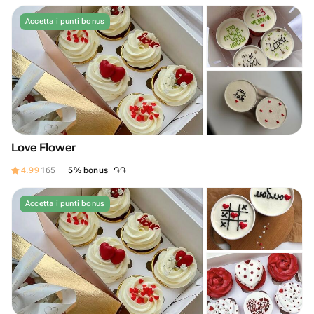
Accetta i punti bonus
Love Flower
֏
֏
4.99
165
5% bonus
Accetta i punti bonus