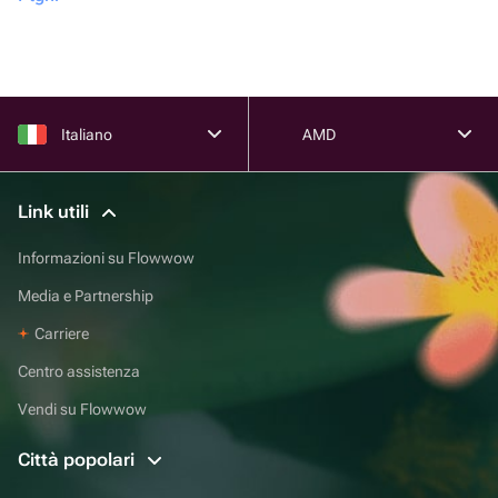
Italiano
AMD
Link utili
Informazioni su Flowwow
Media e Partnership
Carriere
Centro assistenza
Vendi su Flowwow
Città popolari