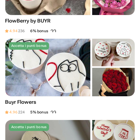
FlowBerry by BUYR
֏
֏
4.94
236
6% bonus
Accetta i punti bonus
Buyr Flowers
֏
֏
4.96
224
5% bonus
Accetta i punti bonus