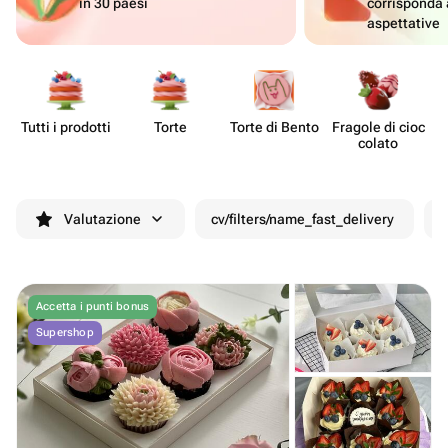
in 30 paesi
corrisponda 
aspettative
Tutti i prodotti
Torte
Torte di Bento
Fragole di cioc​
colato
Valutazione
cv/filters/name_fast_delivery
S
Accetta i punti bonus
Supershop