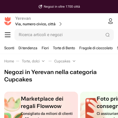
Negozi in oltre 1700 città
Yerevan
Via, numero civico, città
Ricerca articoli e negozi
Sconti
Di tendenza
Fiori
Torte di Bento
Fragole di cioccolato
Home
Torte, dolci
Cupcakes
Negozi in Yerevan nella categoria
Cupcakes
Marketplace dei
Foto pri
regali Flowwow
conseg
Consigliato da milioni di clienti
Ci assicuriam