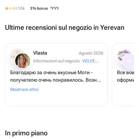
֏
֏
֏
4.68
124
3% bonus
Ultime recensioni sul negozio in Yerevan
Vlasta
Agosto 2026
informazioni sul negozio
VELVET.desserts
M
Благодарю за очень вкусные Моти -
Все вовр
получателю очень понравилось. Возник
оформили 
вопрос по изменению состава и
Mostrare altro
визуала самих моти - продавец ответил
подробно и урегулировал все
возникшие вопросы. Благодарю и
рекомендую всем
In primo piano