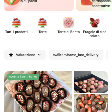
in 30 paesi
corrisponda 
aspettative
Tutti i prodotti
Torte
Torte di Bento
Fragole di cioc​
D
colato
Valutazione
cv/filters/name_fast_delivery
S
Accetta i punti bonus