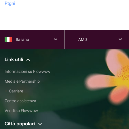
Ptgni
Italiano
AMD
Link utili
Informazioni su Flowwow
Media e Partnership
Carriere
Centro assistenza
Vendi su Flowwow
Città popolari