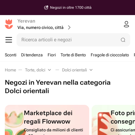
Negozi in oltre 1700 città
Yerevan
Via, numero civico, città
Ricerca articoli e negozi
Sconti
Di tendenza
Fiori
Torte di Bento
Fragole di cioccolato
Home
Torte, dolci
Dolci orientali
Negozi in Yerevan nella categoria
Dolci orientali
Marketplace dei
Foto pri
regali Flowwow
conseg
Consigliato da milioni di clienti
Ci assicuriam