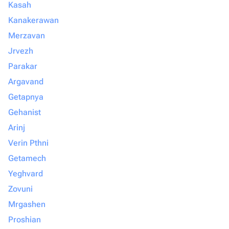
Kasah
Kanakerawan
Merzavan
Jrvezh
Parakar
Argavand
Getapnya
Gehanist
Arinj
Verin Pthni
Getamech
Yeghvard
Zovuni
Mrgashen
Proshian