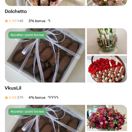
Dolchetto
֏
4.99
148
3% bonus
Accetta i punti bonus
VkusLil
֏
֏
֏
֏
4.88
379
4% bonus
Accetta i punti bonus