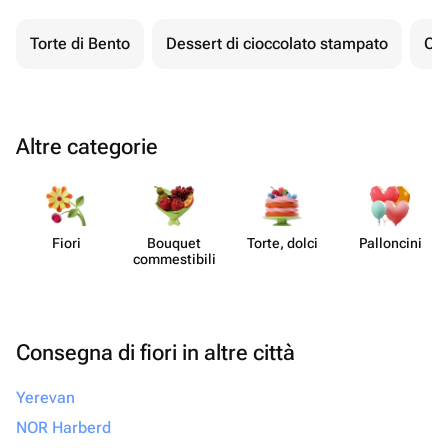
Torte di Bento
Dessert di cioccolato stampato
Ch
Altre categorie
Fiori
Bouquet
Torte, dolci
Pall​oncini
commes​tibili
Consegna di fiori in altre città
Yerevan
NOR Harberd