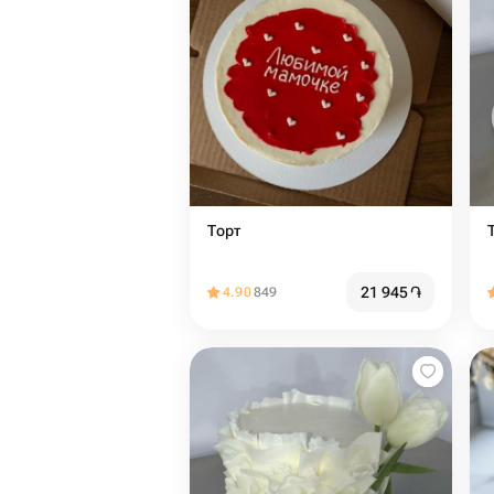
Торт
21 945
֏
4.90
849