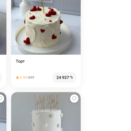
Торт
24 937
֏
4.90
849