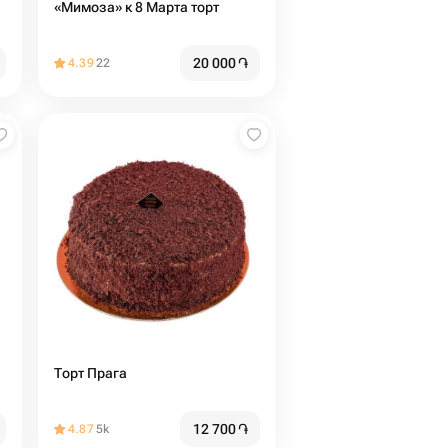
«Мимоза» к 8 Марта торт
20 000
֏
4.39
22
Торт Прага
12 700
֏
4.87
5k