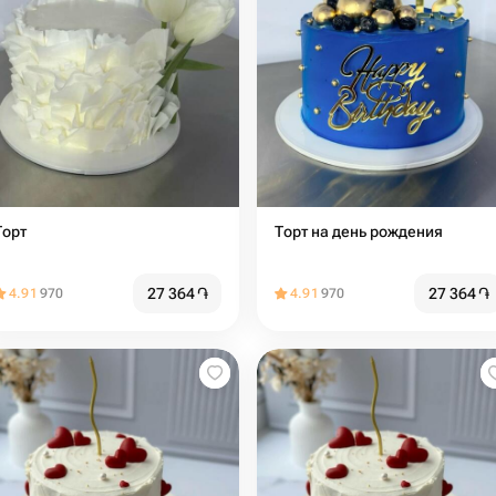
Торт
Торт на день рождения
27 364
֏
27 364
֏
4.91
970
4.91
970