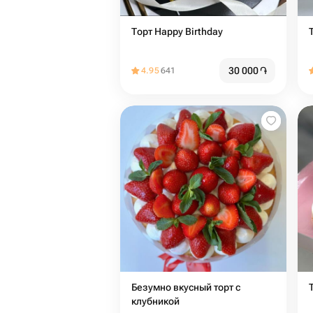
Торт Happy Birthday
30 000
֏
4.95
641
Безумно вкусный торт с
клубникой