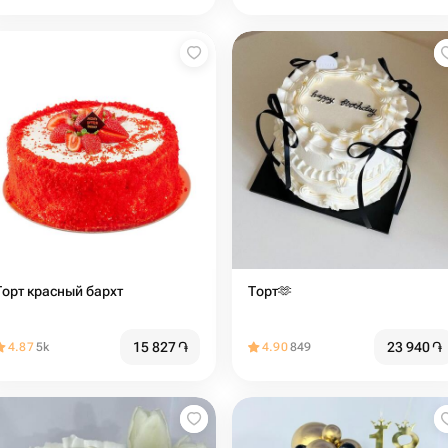
Торт красный бархт
Торт🫶️
15 827
֏
23 940
֏
4.87
5k
4.90
849