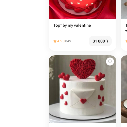
Торт ️️️️by my valentine
31 000
֏
4.90
849