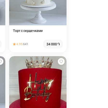
Торт с сердечками
34 000
֏
4.95
641