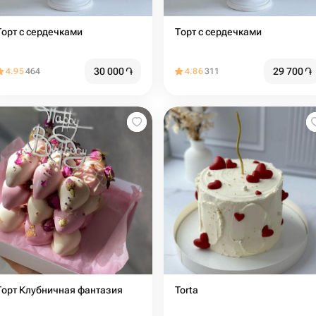
Торт с сердечками
Торт с сердечками
30 000
֏
29 700
֏
4.95
464
4.86
311
Торт Клубничная фантазия
Torta