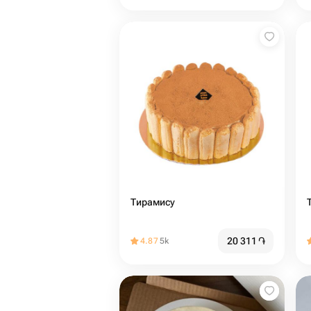
Тирамису
20 311
֏
4.87
5k