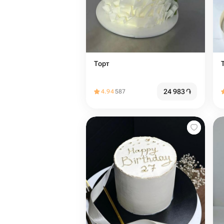
Торт
24 983
֏
4.94
587