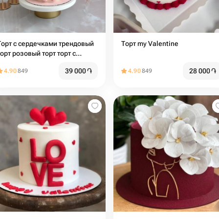
Торт с сердечками трендовый
Торт my Valentine
торт розовый торт торт с
сердцами торт на день
39 000
֏
28 000
֏
4.90
849
4.90
849
рождения