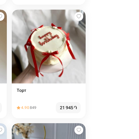
Торт️
21 945
֏
4.90
849