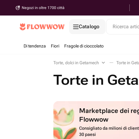
Negozi in oltre 1700 città
Catalogo
Ricerca arti
Di tendenza
Fiori
Fragole di cioccolato
Torte, dolci in Getamech
Torte in Ge
Torte in Ge
Marketplace dei reg
Flowwow
Consigliato da milioni di client
30 paesi