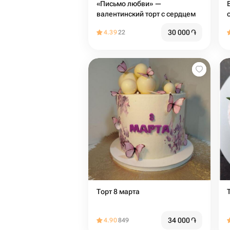
«Письмо любви» —
валентинский торт с сердцем
30 000
֏
4.39
22
Торт 8 марта
34 000
֏
4.90
849