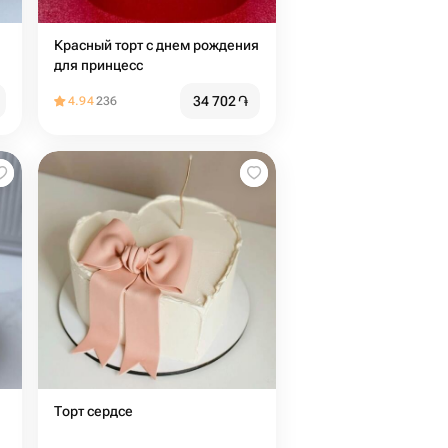
Красный торт с днем рождения
для принцесс
34 702
֏
4.94
236
Торт сердсе