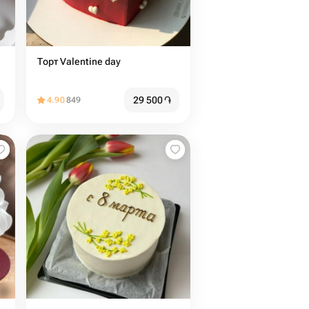
Торт Valentine day
29 500
֏
4.90
849