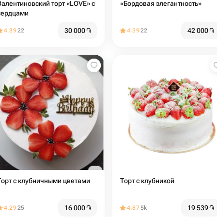
Валентиновский торт «LOVE» с
«Бордовая элегантность»
сердцами
30 000
֏
42 000
֏
4.39
22
4.39
22
Торт с клубничными цветами
Торт с клубникой
16 000
֏
19 539
֏
4.29
25
4.87
5k