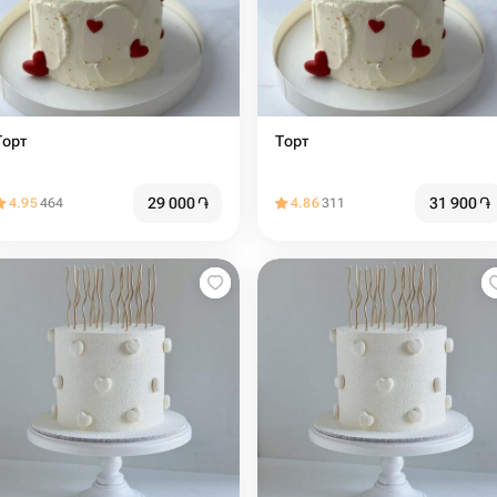
Торт
Торт
29 000
֏
31 900
֏
4.95
464
4.86
311