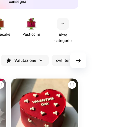
consegna
secake
Past​iccini
Altre
categorie
Valutazione
cv/filters/name_fast_delivery
Sco