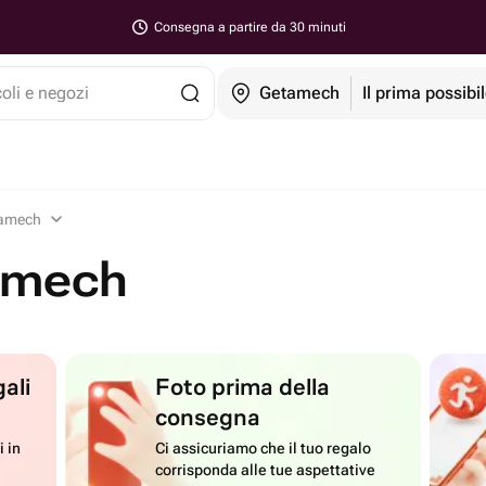
Consegna a partire da 30 minuti
coli e negozi
Getamech
Il prima possibi
tamech
tamech
ali
Foto prima della
consegna
i in
Ci assicuriamo che il tuo regalo
corrisponda alle tue aspettative