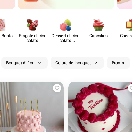
i Bento
Fragole di cioc​
Dessert di cioc​
Cupcakes
Chee​
colato
colato
stampato
Bouquet di fiori
Colore del bouquet
Pronto