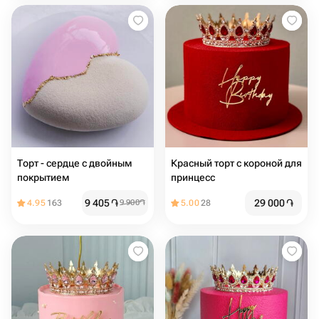
Торт - сердце с двойным
Красный торт с короной для
покрытием
принцесс
9 405
֏
29 000
֏
4.95
163
9 900
֏
5.00
28