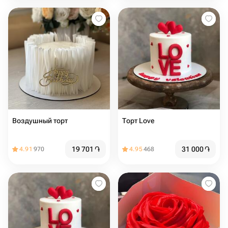
Воздушный торт
Торт Love
19 701
֏
31 000
֏
4.91
970
4.95
468