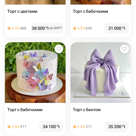
Торт с цветами️
Торт с бабочками
38 000
֏
31 000
֏
4.95
468
40 000
֏
4.95
645
Торт с бабочками
Торт с бантом
34 100
֏
35 200
֏
4.86
311
4.86
311