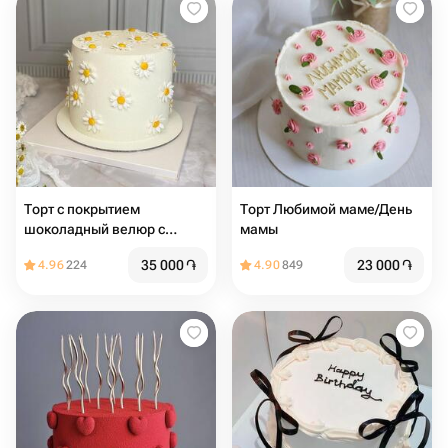
Торт с покрытием
Торт Любимой маме/День
шоколадный велюр с
мамы
ромашками из мастики , на
35 000
֏
23 000
֏
4.96
224
4.90
849
день рождения, девушке,
подруге, маме, учителю