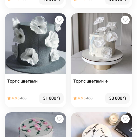
Торт с цветами
Торт с цветами 🌷
31 000
֏
33 000
֏
4.95
468
4.95
468