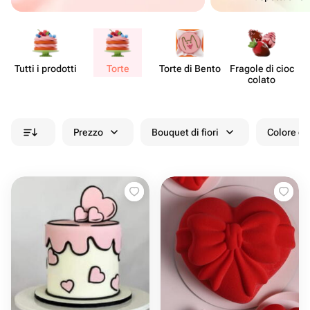
Tutti i prodotti
Torte
Torte di Bento
Fragole di cioc​
De
colato
Prezzo
Bouquet di fiori
Colore de