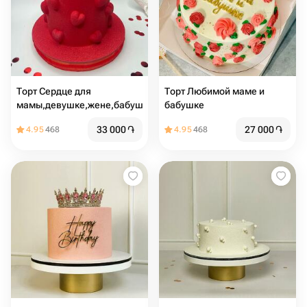
Торт Сердце для
Торт Любимой маме и
мамы,девушке,жене,бабушке
бабушке
33 000
֏
27 000
֏
4.95
468
4.95
468