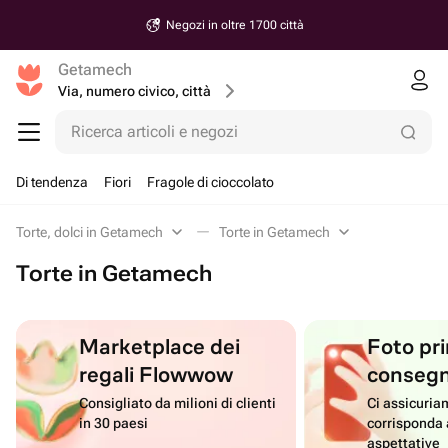
Negozi in oltre 1700 città
Getamech
Via, numero civico, città
Ricerca articoli e negozi
Di tendenza
Fiori
Fragole di cioccolato
Torte, dolci in Getamech
Torte in Getamech
Torte in Getamech
Marketplace dei
Foto pri
regali Flowwow
conseg
Consigliato da milioni di clienti
Ci assicuriam
in 30 paesi
corrisponda 
aspettative