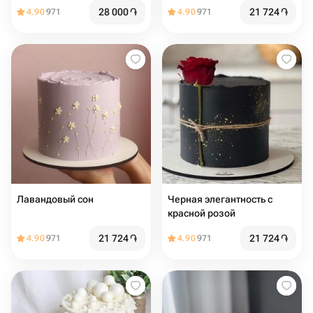
украшениями
28 000
֏
21 724
֏
4.90
971
4.90
971
Лавандовый сон
Черная элегантность с
красной розой
21 724
֏
21 724
֏
4.90
971
4.90
971