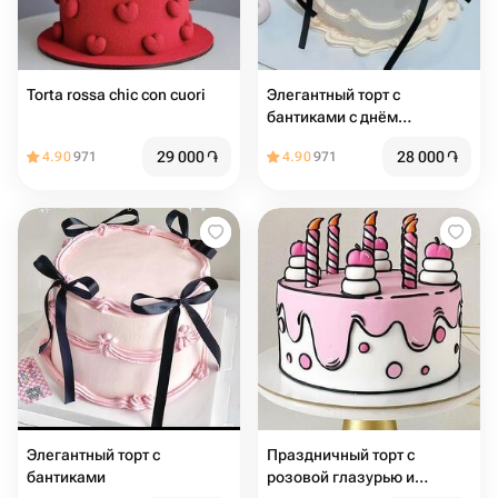
Torta rossa chic con cuori
Элегантный торт с
бантиками с днём
рождения
29 000
֏
28 000
֏
4.90
971
4.90
971
Элегантный торт с
Праздничный торт с
бантиками
розовой глазурью и