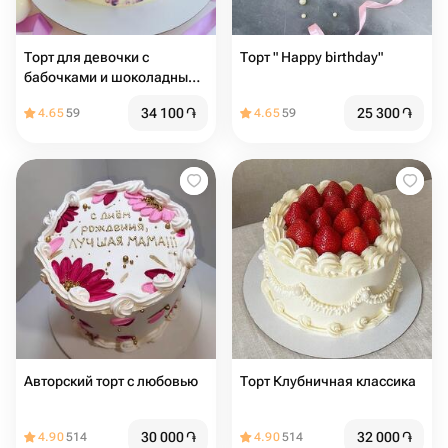
Торт для девочки с
Торт " Happy birthday"
бабочками и шоколадными
шарами
34 100
֏
25 300
֏
4.65
59
4.65
59
Авторский торт с любовью
Торт Клубничная классика
30 000
֏
32 000
֏
4.90
514
4.90
514