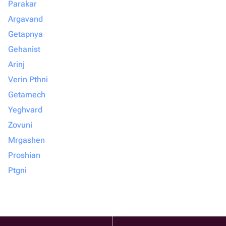
Parakar
Argavand
Getapnya
Gehanist
Arinj
Verin Pthni
Getamech
Yeghvard
Zovuni
Mrgashen
Proshian
Ptgni