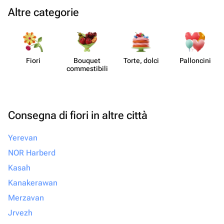
Altre categorie
Fiori
Bouquet
Torte, dolci
Pall​oncini
commes​tibili
Consegna di fiori in altre città
Yerevan
NOR Harberd
Kasah
Kanakerawan
Merzavan
Jrvezh