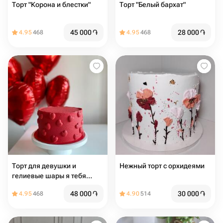
Торт "Корона и блестки"
Торт "Белый бархат"
45 000
֏
28 000
֏
4.95
468
4.95
468
Торт для девушки и
Нежный торт с орхидеями
гелиевые шары я тебя
люблю
48 000
֏
30 000
֏
4.95
468
4.90
514