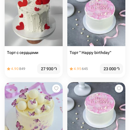
Торт с сердцами️
Торт " Happy birthday"
27 930
֏
23 000
֏
4.90
849
4.95
645