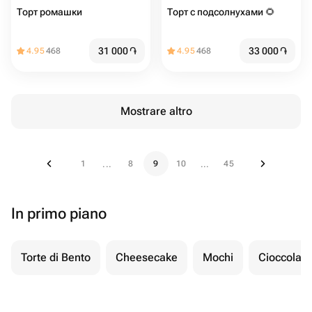
Торт ромашки
Торт с подсолнухами 🌻
31 000
֏
33 000
֏
4.95
468
4.95
468
Mostrare altro
1
8
9
10
45
...
...
In primo piano
Torte di Bento
Cheesecake
Mochi
Cioccolato