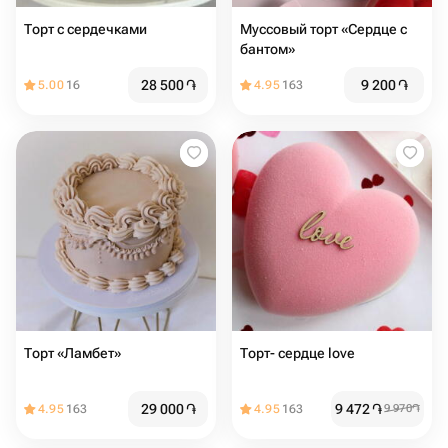
Торт с сердечками
Муссовый торт «Сердце с
бантом»
28 500
֏
9 200
֏
5.00
16
4.95
163
Торт «Ламбет»
Торт- сердце love
29 000
֏
9 472
֏
4.95
163
4.95
163
9 970
֏