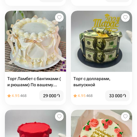
Торт Ламбет с бантиками (
Торт с долларами,
и рюшами) По вашему
выпускной
желанию можно добавить
29 000
֏
33 000
֏
4.95
468
4.95
468
надпись