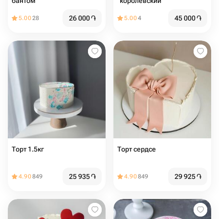
бантом
"королевский"
26 000
֏
45 000
֏
5.00
28
5.00
4
Торт 1.5кг
Торт сердсе
25 935
֏
29 925
֏
4.90
849
4.90
849