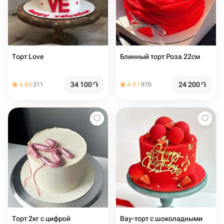
Торт Love
Блинный торт Роза 22см
34 100
֏
24 200
֏
4.86
311
4.91
970
Торт 2кг с цифрой
Вау-торт с шоколадными