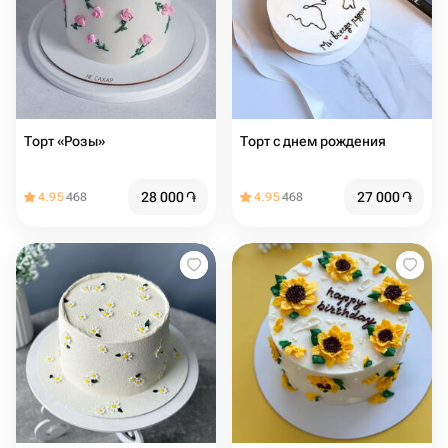
Торт «Розы»
Торт с днем рождения
28 000
֏
27 000
֏
4.95
468
4.95
468