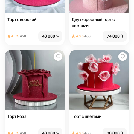
Торт с короной
Двухьяростный торт с
цветами
43 000
֏
74 000
֏
4.95
468
4.95
468
Торт Роза
Торт с цветами
43 000
֏
30 000
֏
4.95
468
4.95
468