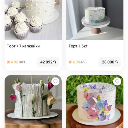
Торт + 7 капкейки
Торт 1.5кг
42 892
֏
28 000
֏
4.90
849
4.95
468