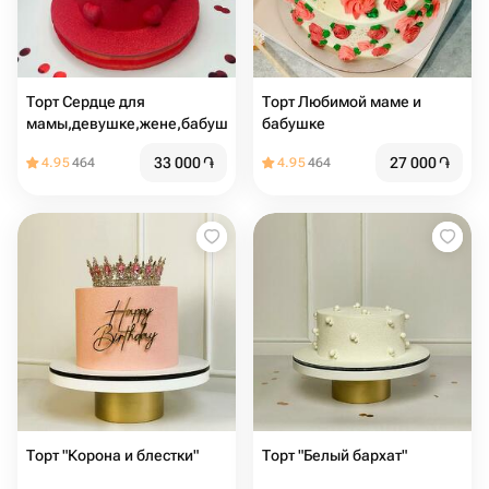
Торт Сердце для
Торт Любимой маме и
мамы,девушке,жене,бабушке
бабушке
33 000
֏
27 000
֏
4.95
464
4.95
464
Торт "Корона и блестки"
Торт "Белый бархат"