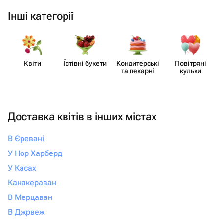
Інші категорії
Квіти
Їстівні букети
Кондит​ерські
Повітряні
та пекарні
кульки
Доставка квітів в інших містах
В Єревані
У Нор Харберд
У Касах
Канакераван
В Мерцаван
В Джрвеж