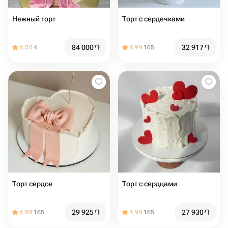
Нежный торт
Торт с сердечками
84 000
֏
32 917
֏
4.50
4
4.99
165
Торт сердсе
Торт с сердцами️
29 925
֏
27 930
֏
4.99
165
4.99
165