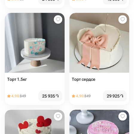
Торт 1.5кг
Торт сердсе
25 935
֏
29 925
֏
4.90
849
4.90
849