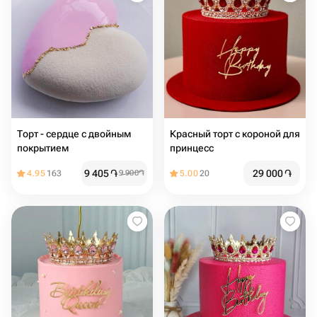
Торт - сердце с двойным
Красный торт с короной для
покрытием
принцесс
9 405
֏
29 000
֏
4.95
163
9 900
֏
5.00
20