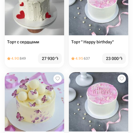
Торт с сердцами️
Торт " Happy birthday"
27 930
֏
23 000
֏
4.90
849
4.95
637