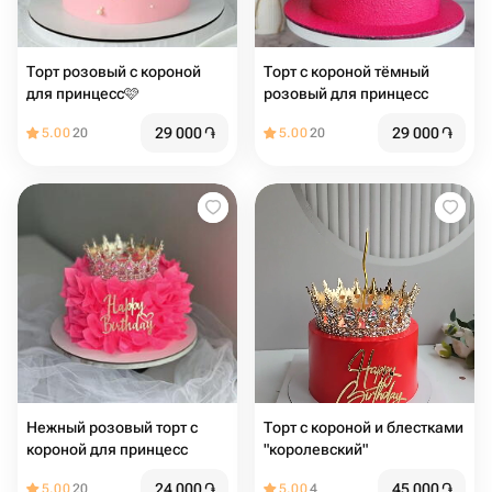
Торт розовый с короной
Торт с короной тёмный
для принцесс🩷
розовый для принцесс
29 000
֏
29 000
֏
5.00
20
5.00
20
Нежный розовый торт с
Торт с короной и блестками
короной для принцесс
"королевский"
24 000
֏
45 000
֏
5.00
20
5.00
4