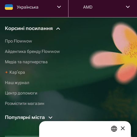
Українська
AMD
Корсині посилання
Про Flowwow
Айдентика бренду Flowwow
Медіа та партнерства
Карʼєра
Наш журнал
Центр допомоги
Розмістити магазин
Популярні міста
×