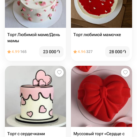
Торт Любимой маме/День
Торт любимой мамочке
мамы
23 000
֏
28 000
֏
4.99
165
4.96
327
Торт с сердечками
Муссовый торт «Сердце с