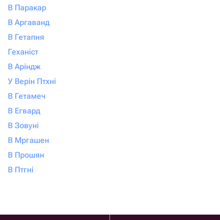
В Паракар
В Аргаванд
В Гетапня
Геханіст
В Аріндж
У Верін Птхні
В Гетамеч
В Егвард
В Зовуні
В Мргашен
В Прошян
В Птгні