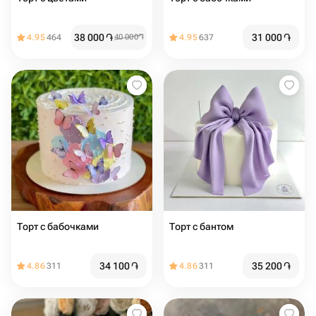
38 000
֏
31 000
֏
4.95
464
40 000
֏
4.95
637
Торт с бабочками
Торт с бантом
34 100
֏
35 200
֏
4.86
311
4.86
311