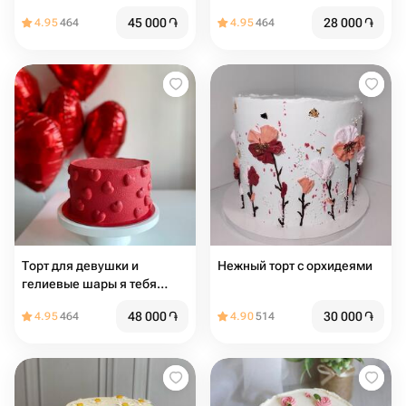
45 000
֏
28 000
֏
4.95
464
4.95
464
Торт для девушки и
Нежный торт с орхидеями
гелиевые шары я тебя
люблю
48 000
֏
30 000
֏
4.95
464
4.90
514