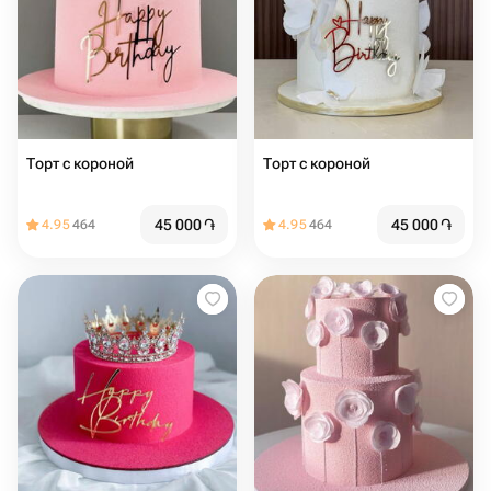
Торт с короной
Торт с короной
45 000
֏
45 000
֏
4.95
464
4.95
464