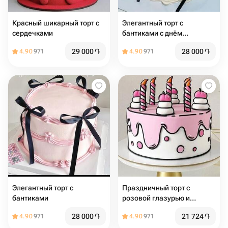
Красный шикарный торт с
Элегантный торт с
сердечками
бантиками с днём
рождения
29 000
֏
28 000
֏
4.90
971
4.90
971
Элегантный торт с
Праздничный торт с
бантиками
розовой глазурью и
украшениями
28 000
֏
21 724
֏
4.90
971
4.90
971