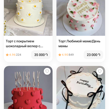
Торт с покрытием
Торт Любимой маме/День
шоколадный велюр с
мамы
ромашками из мастики , на
35 000
֏
23 000
֏
4.96
224
4.90
849
день рождения, девушке,
подруге, маме, учителю