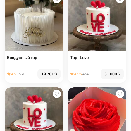
Воздушный торт
Торт Love
19 701
֏
31 000
֏
4.91
970
4.95
464