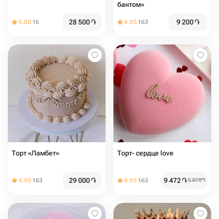
бантом»
28 500
֏
9 200
֏
5.00
16
4.95
163
Торт «Ламбет»
Торт- сердце love
29 000
֏
9 472
֏
4.95
163
4.95
163
9 970
֏