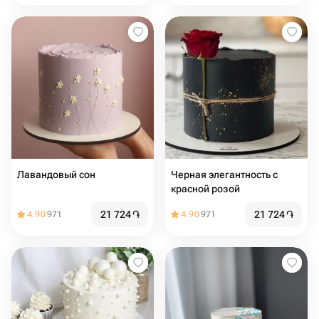
Лавандовый сон
Черная элегантность с
красной розой
21 724
֏
21 724
֏
4.90
971
4.90
971