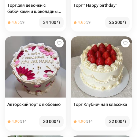
Торт для девочки с
Торт " Happy birthday"
бабочками и шоколадными
шарами
34 100
֏
25 300
֏
4.65
59
4.65
59
Авторский торт с любовью
Торт Клубничная классика
30 000
֏
32 000
֏
4.90
514
4.90
514