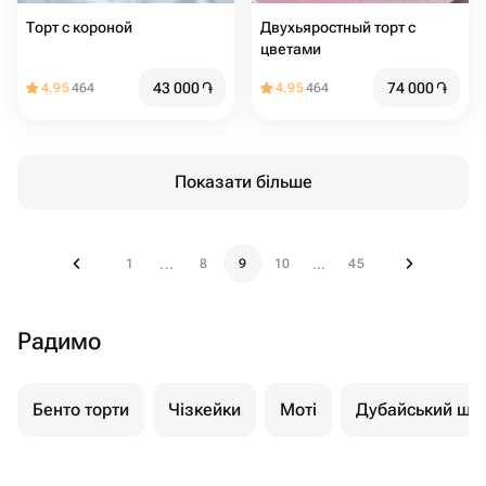
Торт с короной
Двухьяростный торт с
цветами
43 000
֏
74 000
֏
4.95
464
4.95
464
Показати більше
1
8
9
10
45
...
...
Радимо
Бенто торти
Чізкейки
Моті
Дубайський шо