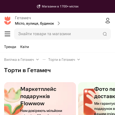
Магазини в 1700+ містах
Гетамеч
Місто, вулиця, будинок
Знайти товари та магазини
Тренди
Квіти
Випічка в Гетамеч
Торти в Гетамеч
Торти в Гетамеч
Маркетплейс
Фото п
подарунків
достав
Flowwow
Ми гаранту
подарунок в
Нам довіряють мільйони
вашим очік