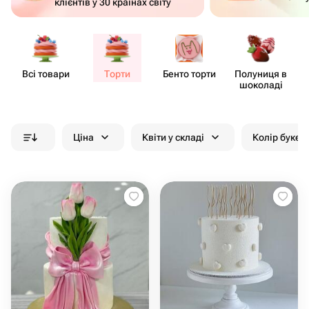
клієнтів у 30 країнах світу
Всі товари
Торти
Бенто торти
Полуниця в
шоколаді
Ціна
Квіти у складі
Колір букет