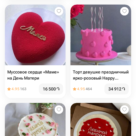
Муссовое сердце «Маме»
Торт девушке праздничный
на День Матери
ярко-розовый Happy
birthday
16 500
֏
34 912
֏
4.95
163
4.95
464