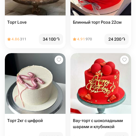
Торт Love
Блинный торт Роза 22см
34 100
֏
24 200
֏
4.86
311
4.91
970
Торт 2кг с цифрой
Вау-торт с шоколадными
шарами и клубникой