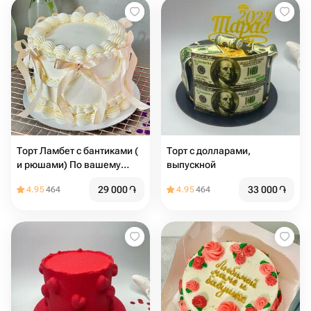
Торт Ламбет с бантиками (
Торт с долларами,
и рюшами) По вашему
выпускной
желанию можно добавить
29 000
֏
33 000
֏
4.95
464
4.95
464
надпись