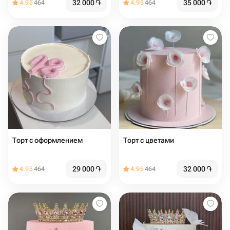
32 000
֏
35 000
֏
4.95
464
4.95
464
Торт с оформлением
Торт с цветами
29 000
֏
32 000
֏
4.95
464
4.95
464