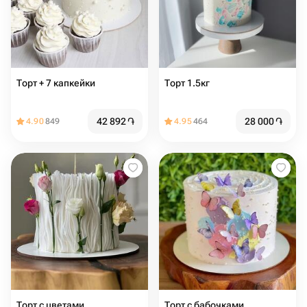
Торт + 7 капкейки
Торт 1.5кг
42 892
֏
28 000
֏
4.90
849
4.95
464
Торт с цветами️
Торт с бабочками