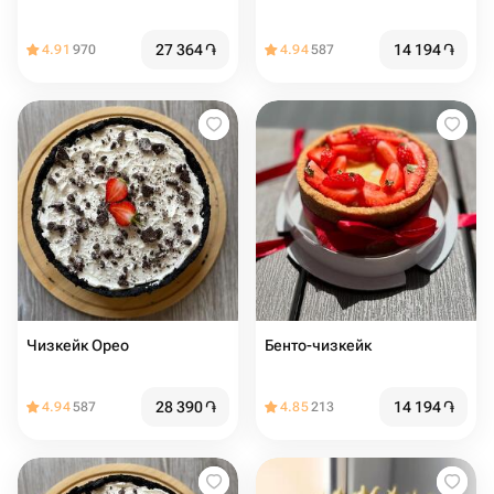
27 364
֏
14 194
֏
4.91
970
4.94
587
Чизкейк Орео
Бенто-чизкейк
28 390
֏
14 194
֏
4.94
587
4.85
213