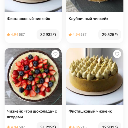
Фисташковый чизкейк
Клубничный чизкейк
32 932
֏
29 525
֏
4.94
587
4.94
587
Чизкейк «три шоколада» с
Фисташковый чизкейк
ягодами
31 229
֏
32 932
֏
4.94
587
4.85
213