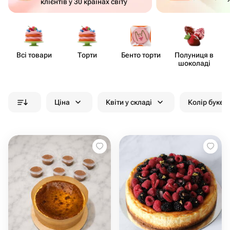
клієнтів у 30 країнах світу
Всі товари
Торти
Бенто торти
Полуниця в
шоколаді
Ціна
Квіти у складі
Колір букет