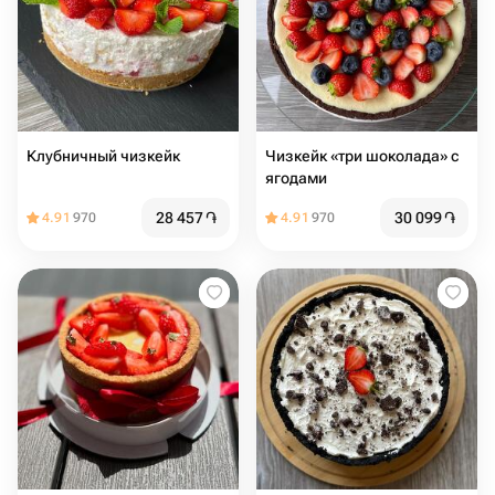
Клубничный чизкейк
Чизкейк «три шоколада» с
ягодами
28 457
֏
30 099
֏
4.91
970
4.91
970