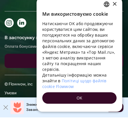
×
Ми використовуємо cookie
RUSSIAN
Натискаючи OK або продовжуючи
ENGLISH
користуватися цим сайтом, ви
UKRAINIAN
погоджуєтеся на обробку ваших
В застосунку зручніше!
персональних даних за допомогою
PORTUGUESE
файлів cookie, включаючи сервіси
Оплата бонусами, самовивіз, зручний чат підтримки
«Яндекс Метрика» та «Top Mail.ru»,
SPANISH
з метою аналізу використання
Завантажити додаток
сайту та покращення наших
HUNGARIAN
сервісів.
ITALIAN
Детальнішу інформацію можна
знайти в
Політиці щодо файлів
FRENCH
© Flowwow, inc
cookie Flowwow
TURKISH
Умови
OK
GERMAN
Політика обробки даних
Знижка 20% на перше замовлення!
Відкрити
Завантажте додаток та отримайте промокод
POLISH