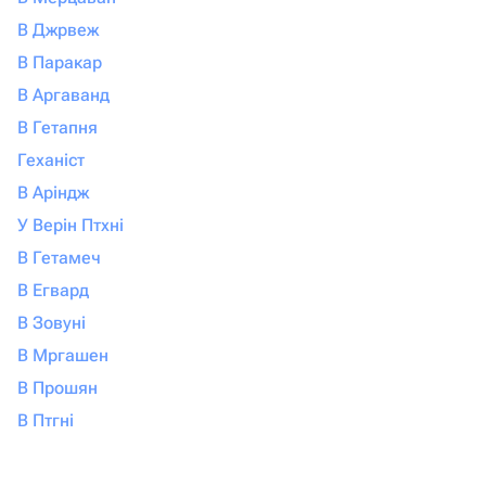
В Джрвеж
В Паракар
В Аргаванд
В Гетапня
Геханіст
В Аріндж
У Верін Птхні
В Гетамеч
В Егвард
В Зовуні
В Мргашен
В Прошян
В Птгні