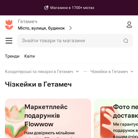
Магазини в 1700+ містах
Гетамеч
Місто, вулиця, будинок
Знайти товари та магазини
Тренди
Квіти
Кондитерські та пекарні в Гетамеч
Чізкейки в Гетамеч
Чізкейки в Гетамеч
Маркетплейс
Фото п
подарунків
достав
Flowwow
Ми гаранту
подарунок в
Нам довіряють мільйони
вашим очік