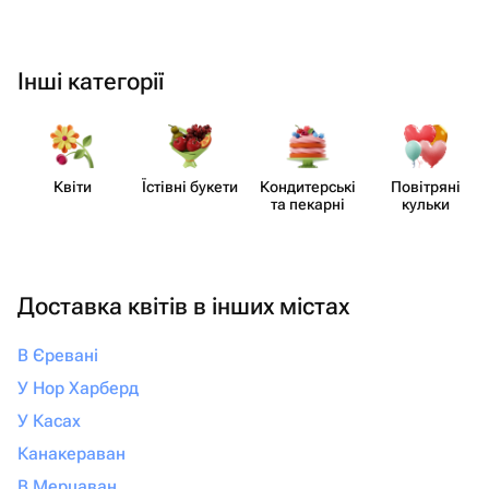
Інші категорії
Квіти
Їстівні букети
Кондит​ерські
Повітряні
та пекарні
кульки
Доставка квітів в інших містах
В Єревані
У Нор Харберд
У Касах
Канакераван
В Мерцаван