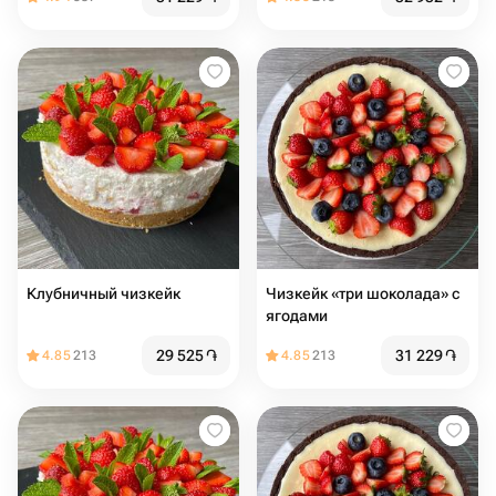
Клубничный чизкейк
Чизкейк «три шоколада» с
ягодами
29 525
֏
31 229
֏
4.85
213
4.85
213