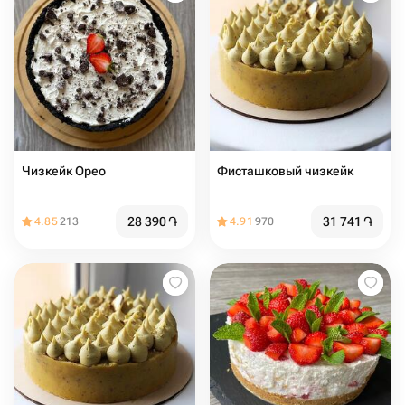
Чизкейк Орео
Фисташковый чизкейк
28 390
֏
31 741
֏
4.85
213
4.91
970