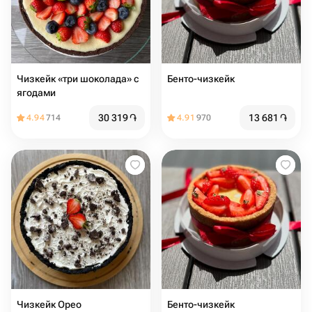
Чизкейк «три шоколада» с
Бенто-чизкейк
ягодами
30 319
֏
13 681
֏
4.94
714
4.91
970
Чизкейк Орео
Бенто-чизкейк