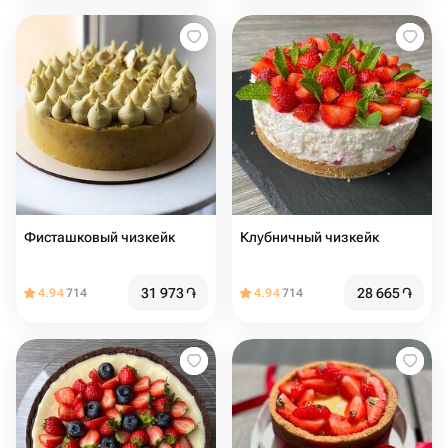
Фисташковый чизкейк
Клубничный чизкейк
31 973
֏
28 665
֏
4.94
714
4.94
714