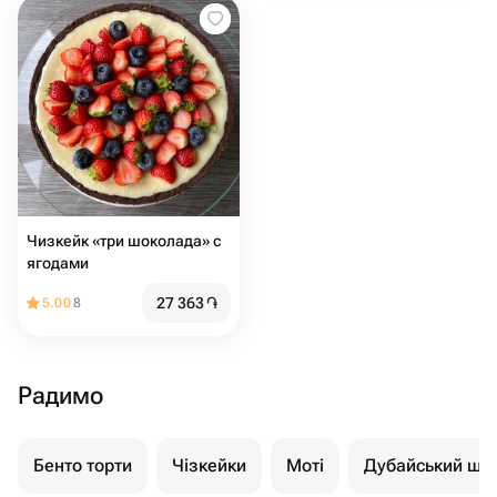
Чизкейк «три шоколада» с
ягодами
27 363
֏
5.00
8
Радимо
Бенто торти
Чізкейки
Моті
Дубайський шо