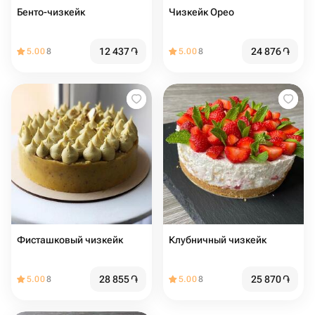
Бенто-чизкейк
Чизкейк Орео
12 437
֏
24 876
֏
5.00
8
5.00
8
Фисташковый чизкейк
Клубничный чизкейк
28 855
֏
25 870
֏
5.00
8
5.00
8