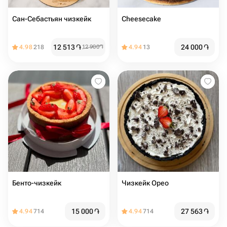
Сан-Себастьян чизкейк
Cheesecake
12 513
֏
24 000
֏
4.98
218
12 900
֏
4.94
13
Бенто-чизкейк
Чизкейк Орео
15 000
֏
27 563
֏
4.94
714
4.94
714