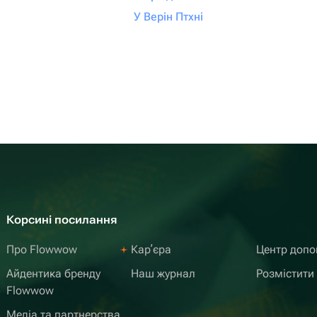
У Верін Птхні
Корсині посилання
Про Flowwow
Карʼєра
Центр доп
Айдентика бренду
Наш журнал
Розмістити
Flowwow
Медіа та партнерства