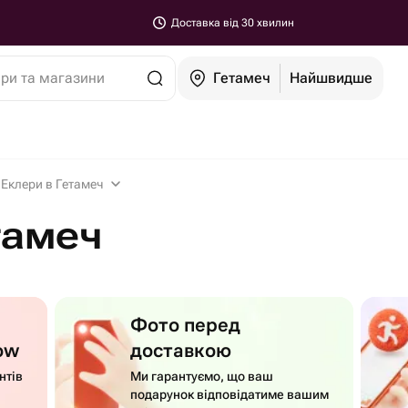
Доставка від 30 хвилин
ари та магазини
Гетамеч
Найшвидше
Еклери в Гетамеч
тамеч
Фото перед
ow
доставкою
нтів
Ми гарантуємо, що ваш
подарунок відповідатиме вашим