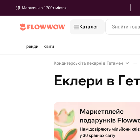
Магазини в 1700+ містах
Каталог
Знайти тов
Тренди
Квіти
Кондитерські та пекарні в Гетамеч
Еклери в Ге
Маркетплейс
подарунків Floww
Нам довіряють мільйони кліє
у 30 країнах світу