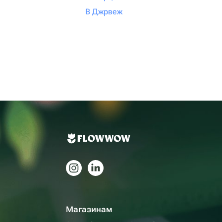
В Джрвеж
Магазинам