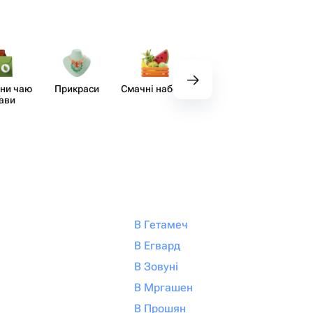
ни чаю
Прикраси
Смачні набори
Декор
Аксе
кави
В Гетамеч
В Егвард
В Зовуні
В Мргашен
В Прошян