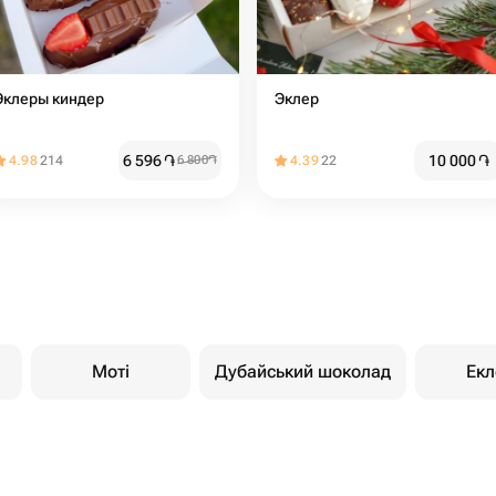
Эклеры киндер
Эклер
6 596
֏
10 000
֏
4.98
214
6 800
֏
4.39
22
Моті
Дубайський шоколад
Екл