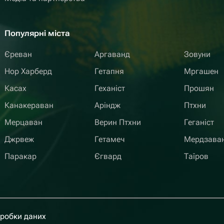
Популярні міста
Єреван
Аргаванд
Зовуни
Нор Харберд
Гетапня
Мргашен
Касах
Геханіст
Прошян
Канакераван
Аріндж
Птхни
Мерцаван
Верин Птхни
Геганіст
Джрвеж
Гетамеч
Мердзава
Паракар
Єгвард
Таїров
бробки даних