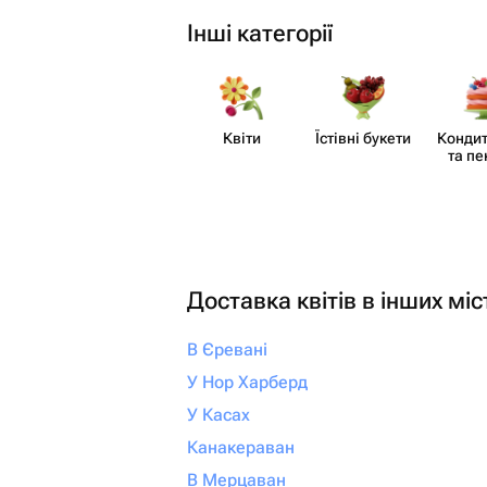
Інші категорії
Квіти
Їстівні букети
Кондит
та пе
Доставка квітів в інших міс
В Єревані
У Нор Харберд
У Касах
Канакераван
В Мерцаван