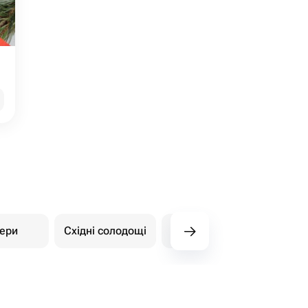
ери
Східні солодощі
Дитячі торти
Інші 