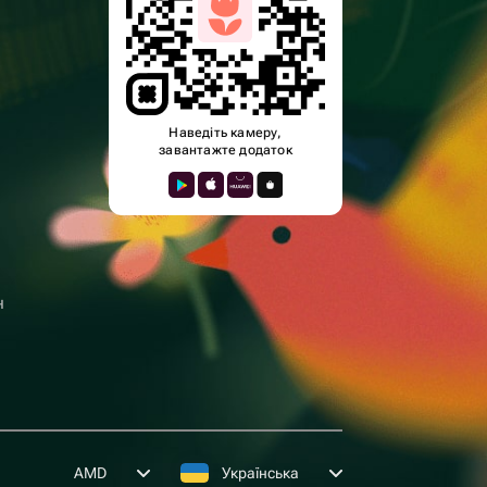
Наведіть камеру,
завантажте додаток
н
AMD
Українська