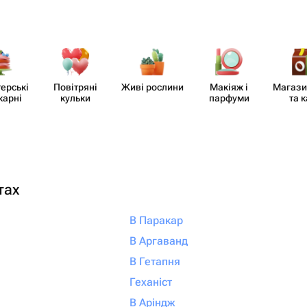
​ерські
Повітряні
Живі рослини
Макіяж і
Магази
карні
кульки
парфуми
та 
тах
В Паракар
В Аргаванд
В Гетапня
Геханіст
В Аріндж