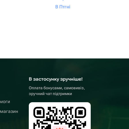
В Птгні
В застосунку зручніше!
Оплата бонусами, самовивіз,
зручний чат підтримки
омоги
 магазин