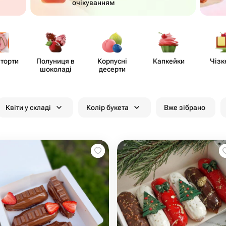
очікуванням
 торти
Полуниця в
Корпусні
Капкейки
Чізк
шоколаді
десерти
Квіти у складі
Колір букета
Вже зібрано