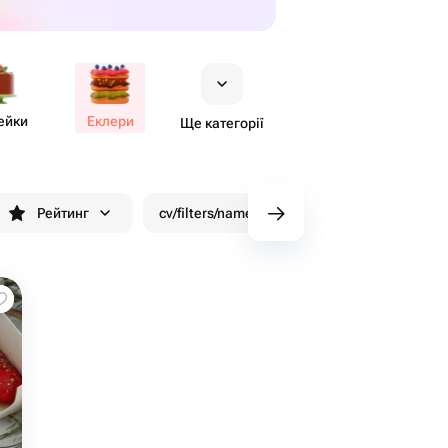
ейки
Еклери
Ще категорії
Рейтинг
cv/filters/name_fast_delivery
Знижки