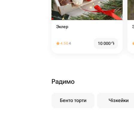
Эклер
10 000
֏
4.50
4
Радимо
Бенто торти
Чізкейки