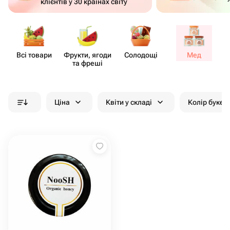
клієнтів у 30 країнах світу
Всі товари
Фрукти, ягоди
Солодощі
Мед
та фреші
Ціна
Квіти у складі
Колір букет