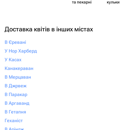
та пекарні
кульки
Доставка квітів в інших містах
В Єревані
У Нор Харберд
У Касах
Канакераван
В Мерцаван
В Джрвеж
В Паракар
В Аргаванд
В Гетапня
Геханіст
В Аріндж