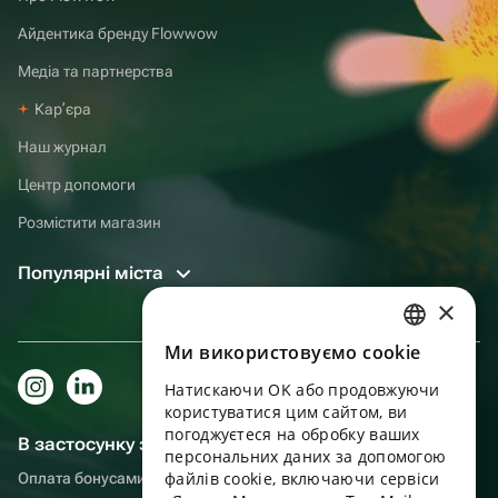
Айдентика бренду Flowwow
Медіа та партнерства
Карʼєра
Наш журнал
Центр допомоги
Розмістити магазин
Популярні міста
×
Ми використовуємо cookie
RUSSIAN
Натискаючи OK або продовжуючи
ENGLISH
користуватися цим сайтом, ви
UKRAINIAN
погоджуєтеся на обробку ваших
В застосунку зручніше!
персональних даних за допомогою
PORTUGUESE
файлів cookie, включаючи сервіси
Оплата бонусами, самовивіз, зручний чат підтримки