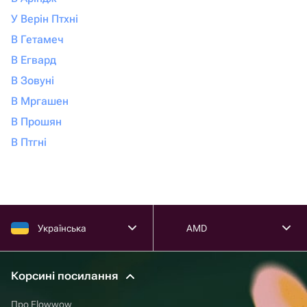
У Верін Птхні
В Гетамеч
В Егвард
В Зовуні
В Мргашен
В Прошян
В Птгні
Українська
AMD
Корсині посилання
Про Flowwow