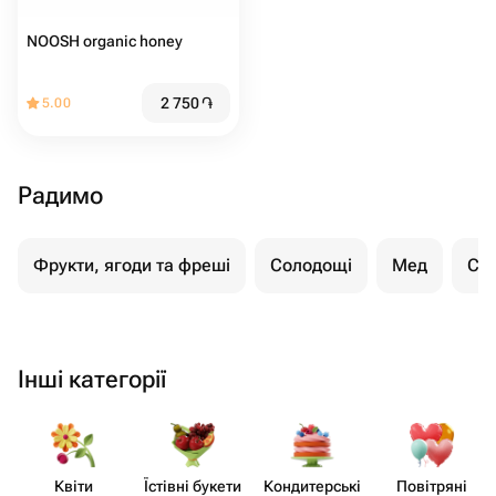
NOOSH organic honey
2 750
֏
5.00
Радимо
Фрукти, ягоди та фреші
Солодощі
Мед
Су
Інші категорії
Квіти
Їстівні букети
Кондит​ерські
Повітряні