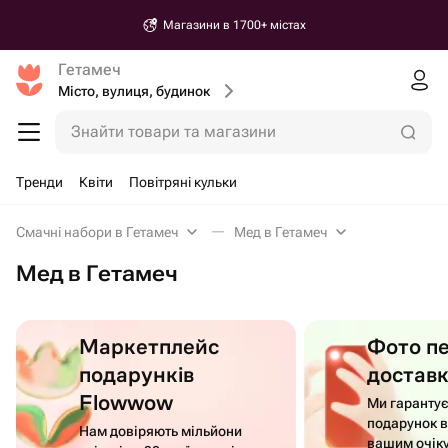
Магазини в 1700+ містах
Гетамеч
Місто, вулиця, будинок
Знайти товари та магазини
Тренди
Квіти
Повітряні кульки
Смачні набори в Гетамеч
Мед в Гетамеч
Мед в Гетамеч
Маркетплейс
Фото п
подарунків
достав
Flowwow
Ми гаранту
подарунок в
Нам довіряють мільйони
вашим очік