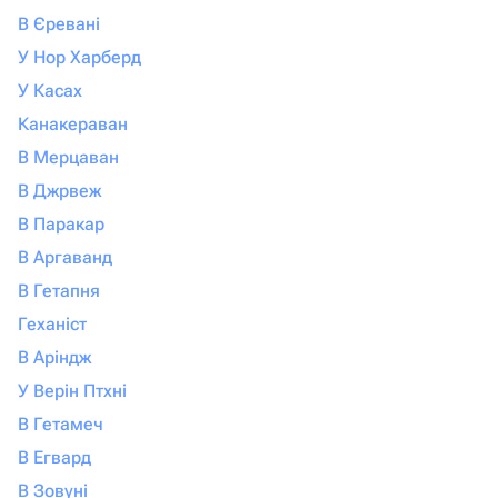
В Єревані
У Нор Харберд
У Касах
Канакераван
В Мерцаван
В Джрвеж
В Паракар
В Аргаванд
В Гетапня
Геханіст
В Аріндж
У Верін Птхні
В Гетамеч
В Егвард
В Зовуні