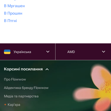
В Мргашен
В Прошян
В Птгні
Українська
AMD
Корсині посилання
Про Flowwow
Айдентика бренду Flowwow
Медіа та партнерства
Карʼєра