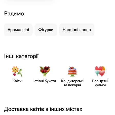
Радимо
Аромасвічі
Фігурки
Настінні панно
Інші категорії
Квіти
Їстівні букети
Кондит​ерські
Повітряні
та пекарні
кульки
Доставка квітів в інших містах