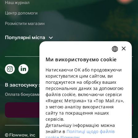
Наш журнал
Центр допомоги
Розмістити магазин
Популярні міста
×
Ми використовуємо cookie
RUSSIAN
Натискаючи OK або продовжуючи
ENGLISH
користуватися цим сайтом, ви
UKRAINIAN
погоджуєтеся на обробку ваших
В застосунку зручніше!
персональних даних за допомогою
PORTUGUESE
файлів cookie, включаючи сервіси
Оплата бонусами, самовивіз, зручний чат підтримки
«Яндекс Метрика» та «Top Mail.ru»,
SPANISH
з метою аналізу використання
Завантажити додаток
сайту та покращення наших
HUNGARIAN
сервісів.
ITALIAN
Детальнішу інформацію можна
знайти в
Політиці щодо файлів
FRENCH
© Flowwow, inc
cookie Flowwow