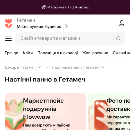
Магазини в 1700+ містах
Гетамеч
Місто, вулиця, будинок
Знайти товари та магазини
Тренди
Квіти
Полуниця в шоколаді
Живі рослини
Смачні 
Декор в Гетамеч
Настінні панно в Гетамеч
Настінні панно в Гетамеч
Маркетплейс
Фото п
подарунків
достав
Flowwow
Ми гаранту
подарунок в
Нам довіряють мільйони
вашим очік