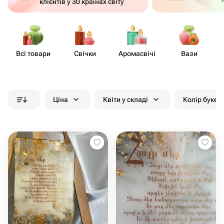
клієнтів у 30 країнах світу
Всі товари
Свічки
Аром​асвічі
Вази
На
Ціна
Квіти у складі
Колір букет