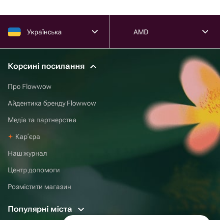
Українська
AMD
Корсині посилання
Про Flowwow
Айдентика бренду Flowwow
Медіа та партнерства
Карʼєра
Наш журнал
Центр допомоги
Розмістити магазин
Популярні міста