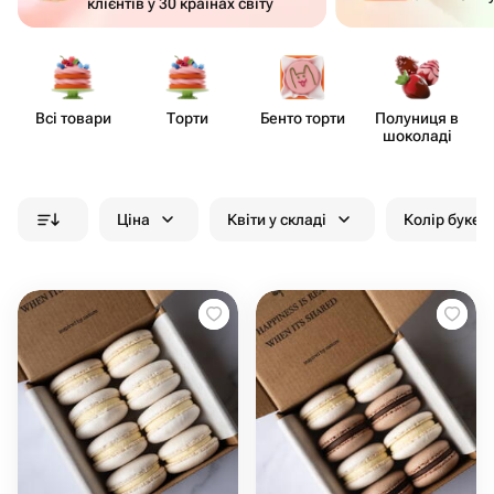
клієнтів у 30 країнах світу
Всі товари
Торти
Бенто торти
Полуниця в
шоколаді
Ціна
Квіти у складі
Колір букет