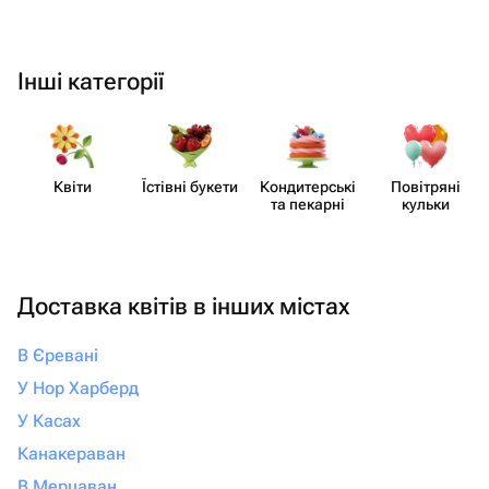
Інші категорії
Квіти
Їстівні букети
Кондит​ерські
Повітряні
та пекарні
кульки
Доставка квітів в інших містах
В Єревані
У Нор Харберд
У Касах
Канакераван
В Мерцаван