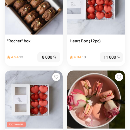
"Rocher" box
Heart Box (12pc)
8 000
֏
11 000
֏
4.94
13
4.94
13
Останній