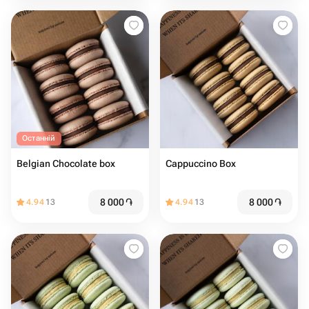
Останній
Belgian Chocolate box
Cappuccino Box
8 000
֏
8 000
֏
4.94
13
4.94
13