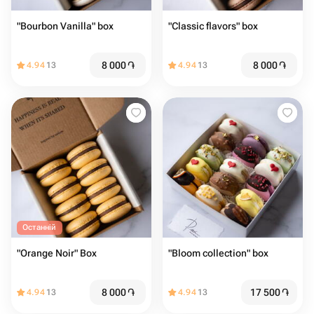
"Bourbon Vanilla" box
"Classic flavors" box
8 000
֏
8 000
֏
4.94
13
4.94
13
Останній
"Orange Noir" Box
"Bloom collection" box
8 000
֏
17 500
֏
4.94
13
4.94
13