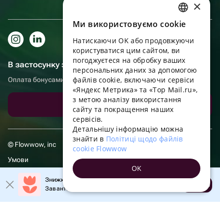
×
Ми використовуємо cookie
RUSSIAN
Натискаючи OK або продовжуючи
ENGLISH
користуватися цим сайтом, ви
UKRAINIAN
погоджуєтеся на обробку ваших
В застосунку зручніше!
персональних даних за допомогою
PORTUGUESE
файлів cookie, включаючи сервіси
Оплата бонусами, самовивіз, зручний чат підтримки
«Яндекс Метрика» та «Top Mail.ru»,
SPANISH
з метою аналізу використання
Завантажити додаток
сайту та покращення наших
HUNGARIAN
сервісів.
ITALIAN
Детальнішу інформацію можна
знайти в
Політиці щодо файлів
FRENCH
© Flowwow, inc
cookie Flowwow
TURKISH
Умови
OK
GERMAN
Політика обробки даних
Знижка 20% на перше замовлення!
Відкрити
Завантажте додаток та отримайте промокод
POLISH