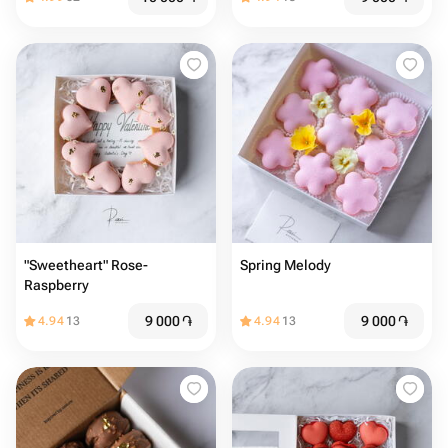
"Sweetheart" Rose-
Spring Melody
Raspberry
9 000
֏
9 000
֏
4.94
13
4.94
13