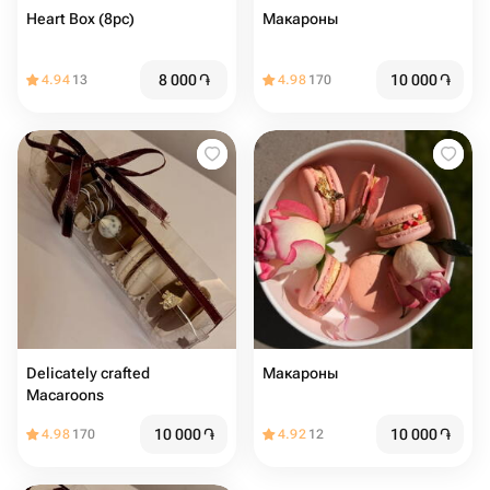
Heart Box (8pc)
Макароны
8 000
֏
10 000
֏
4.94
13
4.98
170
Delicately crafted
Макароны
Macaroons
10 000
֏
10 000
֏
4.98
170
4.92
12