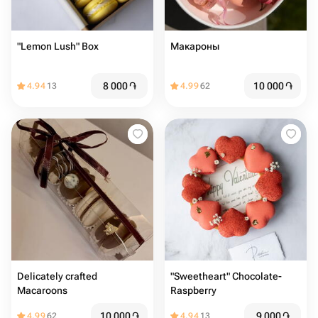
"Lemon Lush" Box
Макароны
8 000
֏
10 000
֏
4.94
13
4.99
62
Delicately crafted
"Sweetheart" Chocolate-
Macaroons
Raspberry
10 000
֏
9 000
֏
4.99
62
4.94
13