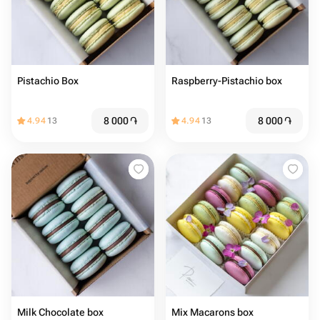
Pistachio Box
Raspberry-Pistachio box
8 000
֏
8 000
֏
4.94
13
4.94
13
Milk Chocolate box
Mix Macarons box