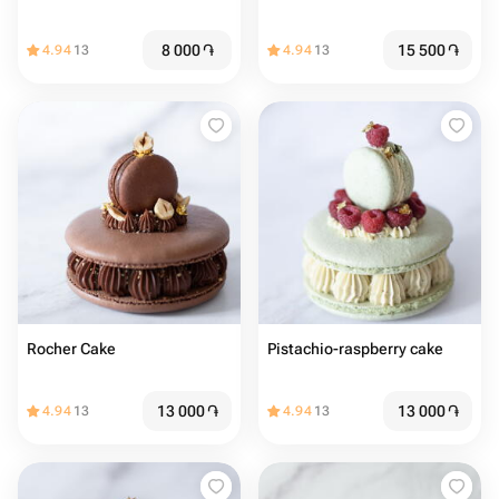
8 000
֏
15 500
֏
4.94
13
4.94
13
Rocher Cake
Pistachio-raspberry cake
13 000
֏
13 000
֏
4.94
13
4.94
13