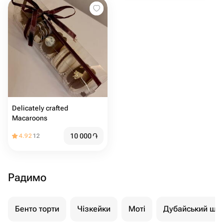
Delicately crafted
Macaroons
10 000
֏
4.92
12
Радимо
Бенто торти
Чізкейки
Моті
Дубайський шо