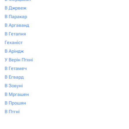
В Джрвеж
В Паракар
В Аргаванд
В Гетапня
Геханіст
В Аріндж
У Верін Птхні
В Гетамеч
В Егвард
В Зовуні
В Мргашен
В Прошян
В Птгні