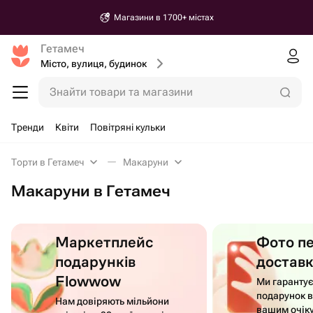
Магазини в 1700+ містах
Гетамеч
Місто, вулиця, будинок
Знайти товари та магазини
Тренди
Квіти
Повітряні кульки
Торти в Гетамеч
Макаруни
Макаруни в Гетамеч
Маркетплейс
Фото п
подарунків
достав
Flowwow
Ми гаранту
подарунок в
Нам довіряють мільйони
вашим очік