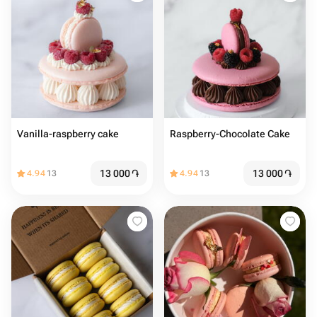
Vanilla-raspberry cake
Raspberry-Chocolate Cake
13 000
֏
13 000
֏
4.94
13
4.94
13