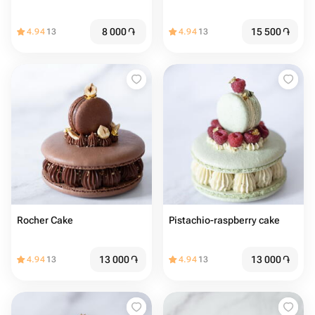
8 000
֏
15 500
֏
4.94
13
4.94
13
Rocher Cake
Pistachio-raspberry cake
13 000
֏
13 000
֏
4.94
13
4.94
13