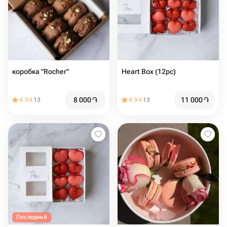
коробка "Rocher"
Heart Box (12pc)
8 000
֏
11 000
֏
4.94
13
4.94
13
Последний