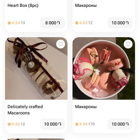
Heart Box (8pc)
Макароны
8 000
֏
10 000
֏
4.94
13
4.92
12
Delicately crafted
Макароны
Macaroons
10 000
֏
10 000
֏
4.92
12
4.98
170