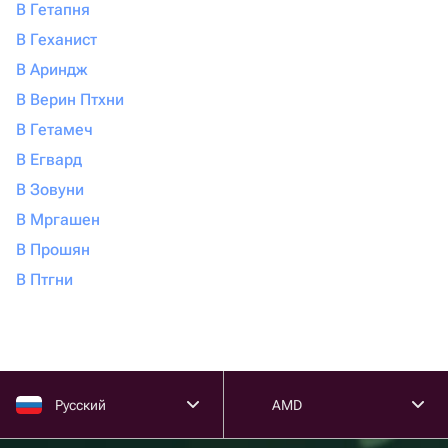
В Гетапня
В Геханист
В Ариндж
В Верин Птхни
В Гетамеч
В Егвард
В Зовуни
В Мргашен
В Прошян
В Птгни
Русский
AMD