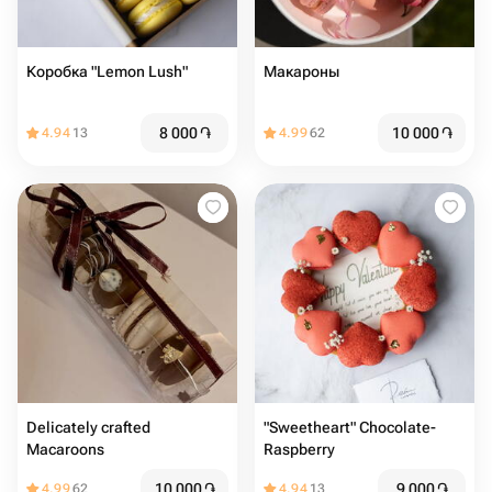
Коробка "Lemon Lush"
Макароны
8 000
֏
10 000
֏
4.94
13
4.99
62
Delicately crafted
"Sweetheart" Chocolate-
Macaroons
Raspberry
10 000
֏
9 000
֏
4.99
62
4.94
13