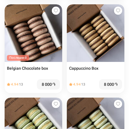
Последний
Belgian Chocolate box
Cappuccino Box
8 000
֏
8 000
֏
4.94
13
4.94
13