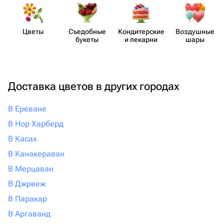
Цветы
Съедобные
Кондит​ерские
Воздушные
букеты
и пекарни
шары
Доставка цветов в других городах
В Ереване
В Нор Харберд
В Касах
В Канакераван
В Мерцаван
В Джрвеж
В Паракар
В Аргаванд