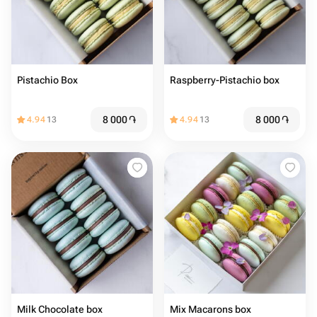
Pistachio Box
Raspberry-Pistachio box
8 000
֏
8 000
֏
4.94
13
4.94
13
Milk Chocolate box
Mix Macarons box