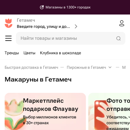
Магазины в 1300+ городах
Гетамеч
Введите город, улицу и дом доставки
Найти товары и магазины
Тренды
Цветы
Клубника в шоколаде
Быстрая доставка в Гетамеч
Пирожные в Гетамеч
Мак
Макаруны в Гетамеч
Маркетплейс
Фото т
подарков Флаувау
отправ
Выбор миллионов клиентов
Убедитесь, 
в 30+ странах
соответств
ожиданиям