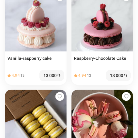
Vanilla-raspberry cake
Raspberry-Chocolate Cake
13 000
֏
13 000
֏
4.94
13
4.94
13