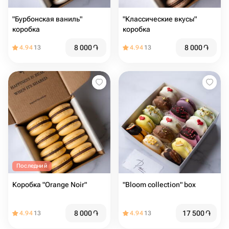
"Бурбонская ваниль"
"Классические вкусы"
коробка
коробка
8 000
֏
8 000
֏
4.94
13
4.94
13
Последний
Коробка "Orange Noir"
"Bloom collection" box
8 000
֏
17 500
֏
4.94
13
4.94
13