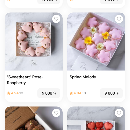
"Sweetheart" Rose-
Spring Melody
Raspberry
9 000
֏
9 000
֏
4.94
13
4.94
13