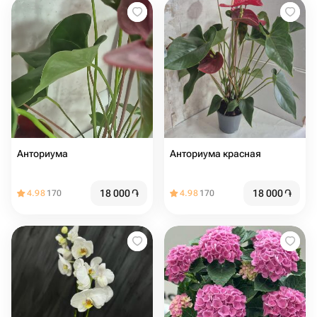
Анториума
Анториума красная
18 000
֏
18 000
֏
4.98
170
4.98
170