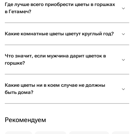
решение.
Где лучше всего приобрести цветы в горшках
в Гетамеч?
Комнатные растения в горшках: самые
популярные виды
Какие комнатные цветы цветут круглый год?
Первое, что надо понять, прежде чем купить живой
цветок в горшке, это рассчитать свои возможности.
Что значит, если мужчина дарит цветок в
К неприхотливым видам фауны относятся:
горшке?
суккуленты и кактусы;
драцены;
герани;
Какие цветы ни в коем случае не должны
толстянки;
быть дома?
каланхоэ;
фикусы;
горшечные пальмы, такие как арека.
Рекомендуем
Вы можете без проблем найти все эти красивые цветы
в горшках. Купить в Гетамеч любимые растения