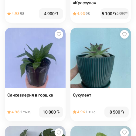
«Крассула»
4 900
֏
5 100
֏
4.93
98
4.93
98
6 000
֏
Сансевиерия в горшке
Сукулент
10 000
֏
8 500
֏
4.96
1 тыс.
4.96
1 тыс.