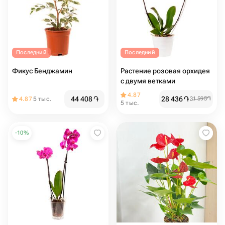
Последний
Последний
Фикус Бенджамин
Растение розовая орхидея
с двумя ветками
4.87
44 408
֏
28 436
֏
4.87
5 тыс.
31 595
֏
5 тыс.
-
10
%