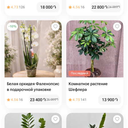
упаковке
18 000
֏
22 800
֏
4.73
126
4.56
16
24 000
֏
-
10
%
Последний
Белая орхидея Фаленопсис
Комнатное растение
в подарочной упаковке
Шефлера
23 400
֏
13 900
֏
4.56
16
26 000
֏
4.75
141