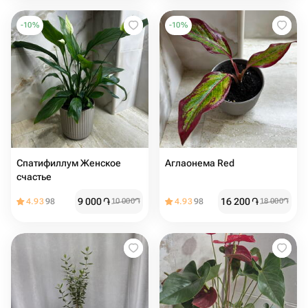
-
10
%
-
10
%
Спатифиллум Женское
Аглаонема Red
счастье
9 000
֏
16 200
֏
4.93
98
10 000
֏
4.93
98
18 000
֏