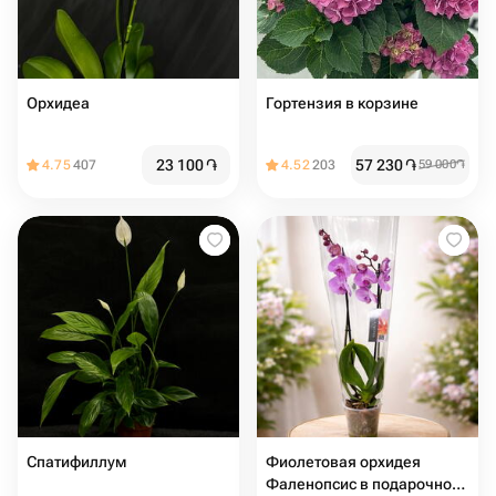
Орхидеа
Гортензия в корзине
23 100
֏
57 230
֏
4.75
407
4.52
203
59 000
֏
Спатифиллум
Фиолетовая орхидея
Фаленопсис в подарочной