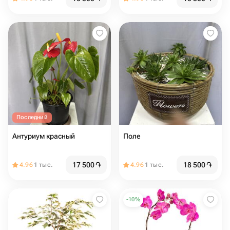
Последний
Антуриум красный
Поле
17 500
֏
18 500
֏
4.96
1 тыс.
4.96
1 тыс.
-
10
%