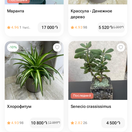
Последний
Маранта
Крассула - Денежное
дерево
17 000
֏
5 520
֏
4.96
1 тыс.
4.93
98
6 000
֏
-
10
%
Последний
Хлорофитум
Senecio crassissimus
10 800
֏
4 500
֏
4.93
98
12 000
֏
2.82
26