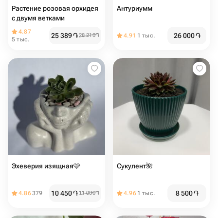
Растение розовая орхидея
Антуриумм
с двумя ветками
4.87
25 389
֏
26 000
֏
28 210
֏
4.91
1 тыс.
5 тыс.
Эхеверия изящная🩷
Сукулент🌺
10 450
֏
8 500
֏
4.86
379
11 000
֏
4.96
1 тыс.