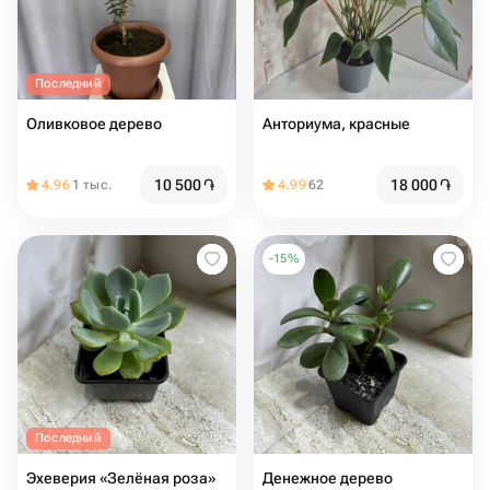
Последний
Оливковое дерево
Анториума, красные
10 500
֏
18 000
֏
4.96
1 тыс.
4.99
62
-
15
%
Последний
Эхеверия «Зелёная роза»
Денежное дерево