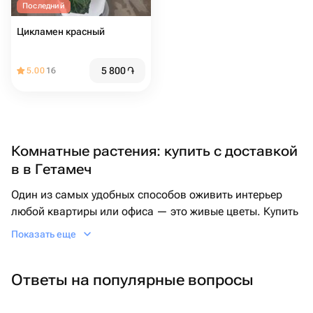
Последний
Цикламен красный
5 800
֏
5.00
16
Комнатные растения: купить с доставкой
в в Гетамеч
Один из самых удобных способов оживить интерьер
любой квартиры или офиса — это живые цветы. Купить
подходящие растения можно быстро и всего за пару
Показать еще
кликов на онлайн-площадке Флаувау, но перед этим
полезно определиться, какие именно цветы в горшке
Ответы на популярные вопросы
вам подойдут.
Читайте до конца, чтобы принять продуманное