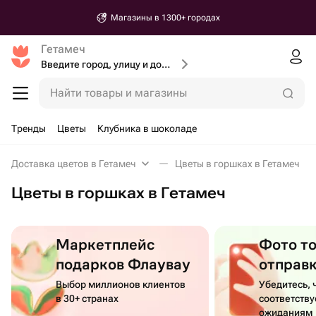
Магазины в 1300+ городах
Гетамеч
Введите город, улицу и дом доставки
Найти товары и магазины
Тренды
Цветы
Клубника в шоколаде
Доставка цветов в Гетамеч
Цветы в горшках в Гетамеч
Цветы в горшках в Гетамеч
Маркетплейс
Фото т
подарков Флаувау
отправ
Выбор миллионов клиентов
Убедитесь, 
в 30+ странах
соответств
ожиданиям