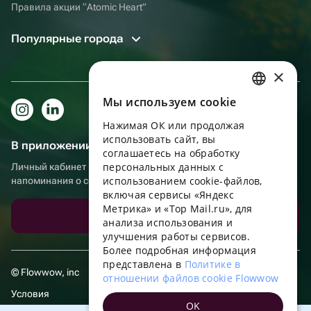
Правила акции “Atomic Heart”
Популярные города
×
Мы используем сookie
RUSSIAN
Нажимая ОК или продолжая
ENGLISH
использовать сайт, вы
В приложении еще удобнее!
UKRAINIAN
соглашаетесь на обработку
персональных данных с
Личный кабинет получателя, больше бонусов за покупки и
PORTUGUESE
использованием cookie-файлов,
напоминания о событиях
включая сервисы «Яндекс
SPANISH
Метрика» и «Top Mail.ru», для
Скачать приложение
анализа использования и
HUNGARIAN
улучшения работы сервисов.
ITALIAN
Более подробная информация
представлена в
Политике в
FRENCH
© Flowwow, inc
отношении файлов cookie Flowwow
TURKISH
Условия
OK