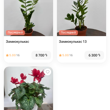
Последний
Последний
Замиокулькас
Замиокулькас 13
8 700
֏
6 300
֏
5.00
16
5.00
16