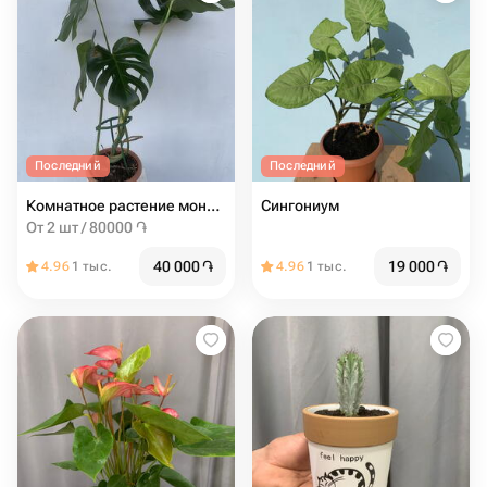
Последний
Последний
Комнатное растение монстера
Сингониум
От 2 шт / 80000 ֏
40 000
֏
19 000
֏
4.96
1 тыс.
4.96
1 тыс.