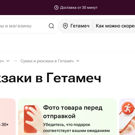
Доставка от 30 минут
ры и магазины
Гетамеч
Как можно скоре
еч
Сумки и рюкзаки в Гетамеч
заки в Гетамеч
Фото товара перед
отправкой
 30+
Убедитесь, что подарок
соответствует вашим ожиданиям