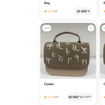
Bag
35 000
֏
4.99
62
-
25
%
-
Сумка
30 000
֏
4.95
637
40 000
֏