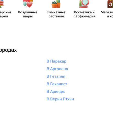
​ерские
Воздушные
Комнатные
Косметика и
Магази
карни
шары
растения
парф​юмерия
и к
городах
В Паракар
В Аргаванд
В Гетапня
В Геханист
В Ариндж
В Верин Птхни