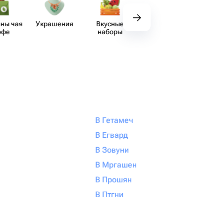
ны чая
Украшения
Вкусные
Декор
Аксе​
офе
наборы
В Гетамеч
В Егвард
В Зовуни
В Мргашен
В Прошян
В Птгни