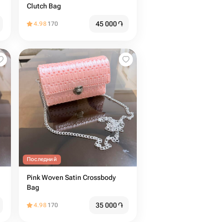
Clutch Bag
45 000
֏
4.98
170
Последний
Pink Woven Satin Crossbody
Bag
35 000
֏
4.98
170