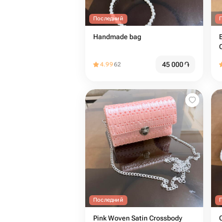
Последний
Handmade bag
45 000
֏
4.99
62
Последний
Pink Woven Satin Crossbody