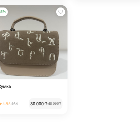
25
%
Сумка
30 000
֏
4.95
464
40 000
֏