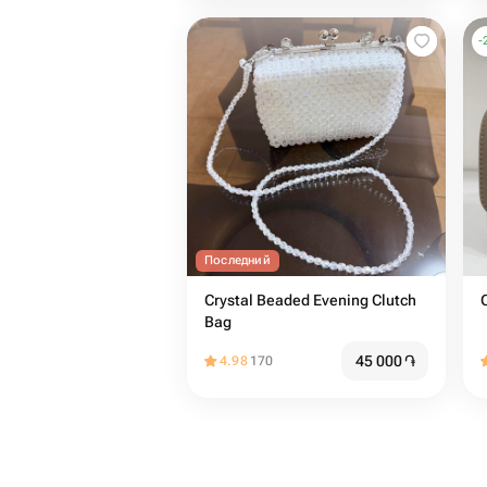
-
Последний
Crystal Beaded Evening Clutch
Bag
45 000
֏
4.98
170