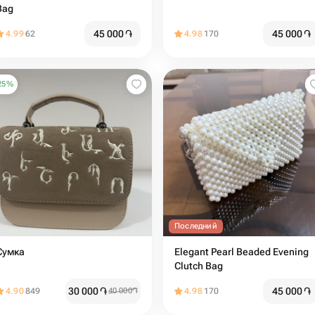
Bag
45 000
֏
45 000
֏
4.99
62
4.98
170
25
%
Последний
Сумка
Elegant Pearl Beaded Evening
Clutch Bag
30 000
֏
45 000
֏
4.90
849
40 000
֏
4.98
170