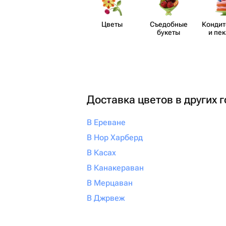
Цветы
Съедобные
Кондит
букеты
и пе
Доставка цветов в других 
В Ереване
В Нор Харберд
В Касах
В Канакераван
В Мерцаван
В Джрвеж