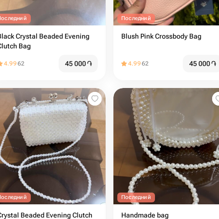
Последний
Последний
Black Crystal Beaded Evening
Blush Pink Crossbody Bag
Clutch Bag
45 000
֏
45 000
֏
4.99
62
4.99
62
Последний
Последний
Crystal Beaded Evening Clutch
Handmade bag