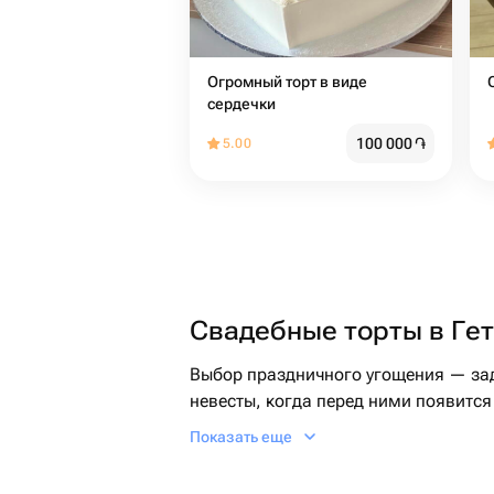
Огромный торт в виде
сердечки
100 000
֏
5.00
Свадебные торты в Ге
Выбор праздничного угощения — зад
невесты, когда перед ними появится
Показать еще
Свадебный торт: что у