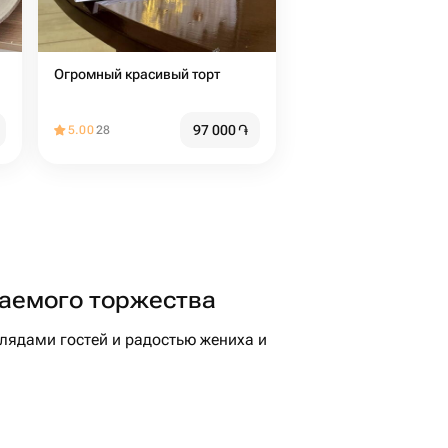
Огромный красивый торт
97 000
֏
5.00
28
ваемого торжества
лядами гостей и радостью жениха и