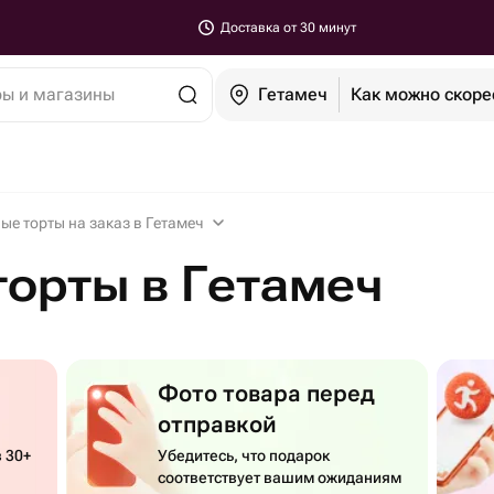
Доставка от 30 минут
ры и магазины
Гетамеч
Как можно скоре
ые торты на заказ в Гетамеч
орты в Гетамеч
Фото товара перед
отправкой
 30+
Убедитесь, что подарок
соответствует вашим ожиданиям