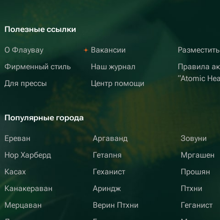
Полезные ссылки
О Флаувау
Вакансии
Разместить
Фирменный стиль
Наш журнал
Правила а
“Atomic Hea
Для прессы
Центр помощи
Популярные города
Ереван
Аргаванд
Зовуни
Нор Харберд
Гетапня
Мргашен
Касах
Геханист
Прошян
Канакераван
Ариндж
Птхни
Мерцаван
Верин Птхни
Геганист