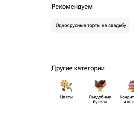
Рекомендуем
Часто десерт заказывают у частных 
личных предпочтений. Классно, ког
Флаувау. Можно связаться с продавц
Одноярусные торты на свадьбу
селлер скинет в чат, а курьер береж
— оптимальное решение.
Другие категории
Цветы
Съедобные
Кондит
букеты
и пе