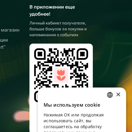
В приложении еще
удобнее!
Личный кабинет получателя,
больше бонусов за покупки и
 магазин
напоминания о событиях
кции
rt”
×
Мы используем сookie
RUSSIAN
Наведите камеру,
скачайте
Нажимая ОК или продолжая
ENGLISH
приложение
использовать сайт, вы
UKRAINIAN
соглашаетесь на обработку