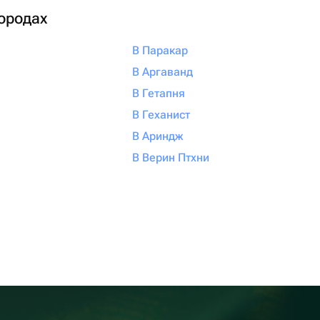
городах
В Паракар
В Аргаванд
В Гетапня
В Геханист
В Ариндж
В Верин Птхни