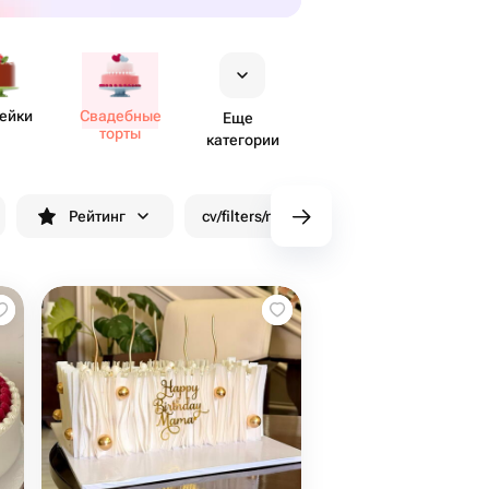
ейки
Свадебные
Еще
торты
категории
Рейтинг
cv/filters/name_fast_delivery
Скид