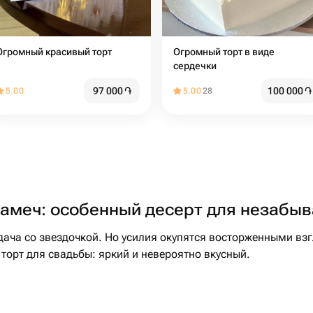
Огромный красивый торт
Огромный торт в виде
сердечки
97 000
֏
100 000
֏
5.00
5.00
28
тамеч: особенный десерт для незабы
ача со звездочкой. Но усилия окупятся восторженными взг
 торт для свадьбы: яркий и невероятно вкусный.
честь при заказе на Флаувау