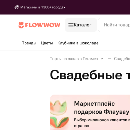
Магазины в 1300+ городах
Каталог
Найти това
Тренды
Цветы
Клубника в шоколаде
Торты на заказ в Гетамеч
Свадебн
Свадебные т
Маркетплейс
подарков Флаувау
Выбор миллионов клиентов в
странах