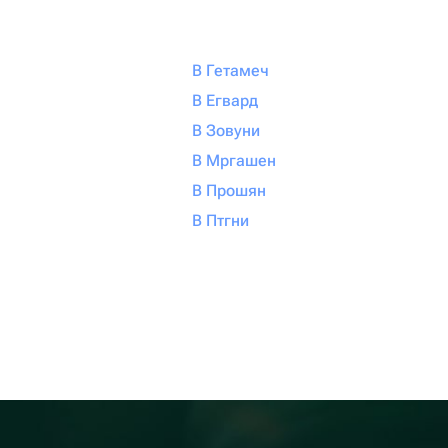
В Гетамеч
В Егвард
В Зовуни
В Мргашен
В Прошян
В Птгни