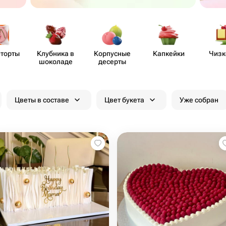
-торты
Клубника в
Корпусные
Капкейки
Чизк
шоколаде
десерты
Цветы в составе
Цвет букета
Уже собран