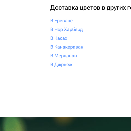
Доставка цветов в других 
В Ереване
В Нор Харберд
В Касах
В Канакераван
В Мерцаван
В Джрвеж