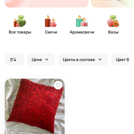
Все товары
Свечи
Аром​асвечи
Вазы
Д
Цена
Цветы в составе
Цвет бук