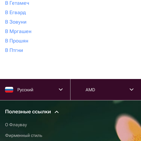
В Гетамеч
В Егвард
В Зовуни
В Мргашен
В Прошян
В Птгни
Русский
AMD
Полезные ссылки
О Флаувау
Фирменный стиль