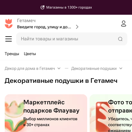
Магазины в 1300+ городах
Гетамеч
Введите город, улицу и дом доставки
Найти товары и магазины
Тренды
Цветы
Декор для дома в Гетамеч
Декоративные подушки
Декоративные подушки в Гетамеч
Маркетплейс
Фото т
подарков Флаувау
отправ
Выбор миллионов клиентов
Убедитесь, 
в 30+ странах
соответств
ожиданиям