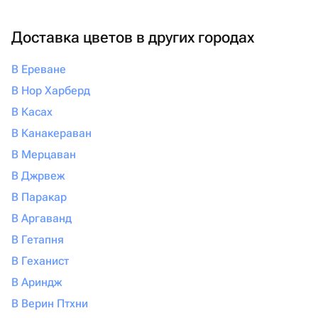
Доставка цветов в других городах
В Ереване
В Нор Харберд
В Касах
В Канакераван
В Мерцаван
В Джрвеж
В Паракар
В Аргаванд
В Гетапня
В Геханист
В Ариндж
В Верин Птхни