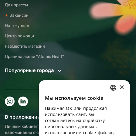
Для прессы
Вакансии
Наш журнал
Центр помощи
Разместить магазин
Правила акции “Atomic Heart”
Популярные города
×
Мы используем сookie
RUSSIAN
Нажимая ОК или продолжая
ENGLISH
использовать сайт, вы
В приложении еще удобнее!
UKRAINIAN
соглашаетесь на обработку
персональных данных с
Личный кабинет получателя, больше бонусов за покупки и
PORTUGUESE
использованием cookie-файлов,
напоминания о событиях