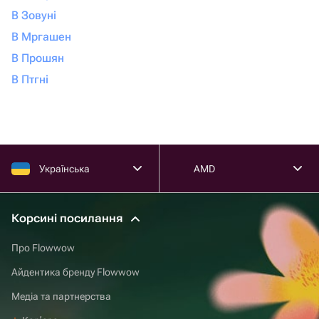
В Зовуні
В Мргашен
В Прошян
В Птгні
Українська
AMD
Корсині посилання
Про Flowwow
Айдентика бренду Flowwow
Медіа та партнерства