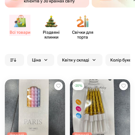
клієнтів у 30 країнах світу
Всі товари
Різдвяні
Свічки для
ялинки
торта
Ціна
Квіти у складі
Колір букет
-
20
%