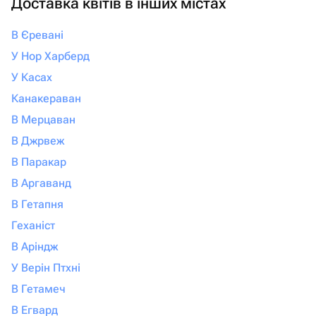
Доставка квітів в інших містах
В Єревані
У Нор Харберд
У Касах
Канакераван
В Мерцаван
В Джрвеж
В Паракар
В Аргаванд
В Гетапня
Геханіст
В Аріндж
У Верін Птхні
В Гетамеч
В Егвард