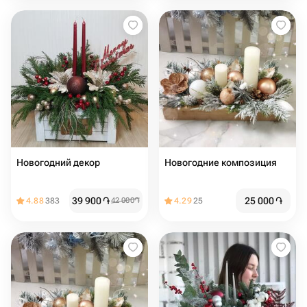
Новогодний декор
Новогодние композиция
39 900
֏
25 000
֏
4.88
383
42 000
֏
4.29
25