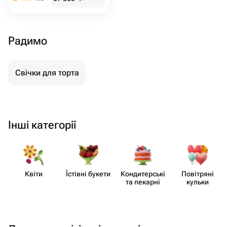
Радимо
Свічки для торта
Інші категорії
Квіти
Їстівні букети
Кондит​ерські
Повітряні
та пекарні
кульки