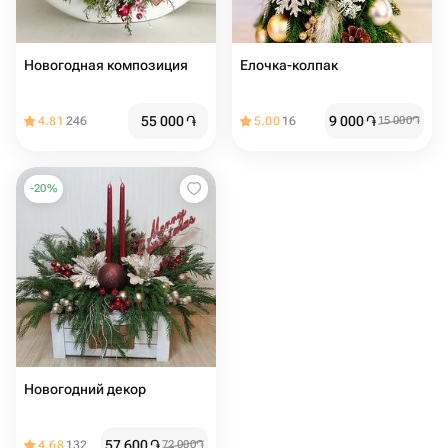
Новогодная композиция
Елочка-колпак
55 000
֏
9 000
֏
4.81
246
5.00
16
15 000
֏
-
20
%
Новогодний декор
57 600
֏
4.68
132
72 000
֏