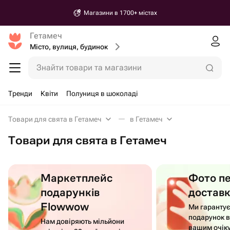
Магазини в 1700+ містах
Гетамеч
Місто, вулиця, будинок
Знайти товари та магазини
Тренди
Квіти
Полуниця в шоколаді
Товари для свята в Гетамеч
в Гетамеч
Товари для свята в Гетамеч
Маркетплейс
Фото п
подарунків
достав
Flowwow
Ми гаранту
подарунок в
Нам довіряють мільйони
вашим очік