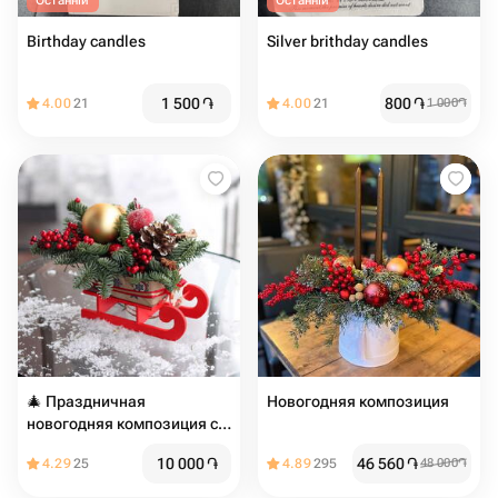
Останній
Останній
Birthday candles
Silver brithday candles
1 500
֏
800
֏
4.00
21
4.00
21
1 000
֏
🎄 Праздничная
Новогодняя композиция
новогодняя композиция с
санками 🎄
10 000
֏
46 560
֏
4.29
25
4.89
295
48 000
֏