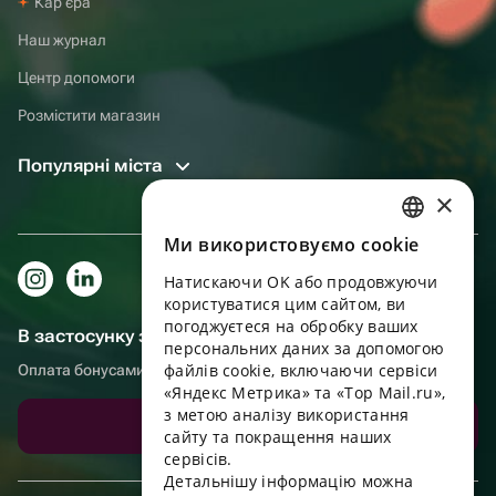
Карʼєра
Наш журнал
Центр допомоги
Розмістити магазин
Популярні міста
×
Ми використовуємо cookie
RUSSIAN
Натискаючи OK або продовжуючи
ENGLISH
користуватися цим сайтом, ви
UKRAINIAN
погоджуєтеся на обробку ваших
В застосунку зручніше!
персональних даних за допомогою
PORTUGUESE
файлів cookie, включаючи сервіси
Оплата бонусами, самовивіз, зручний чат підтримки
«Яндекс Метрика» та «Top Mail.ru»,
SPANISH
з метою аналізу використання
Завантажити додаток
сайту та покращення наших
HUNGARIAN
сервісів.
ITALIAN
Детальнішу інформацію можна