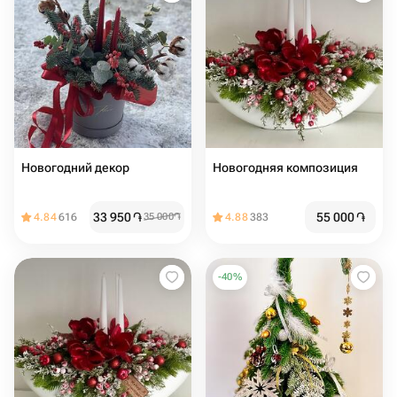
Новогодний декор
Новогодняя композиция
33 950
֏
55 000
֏
4.84
616
35 000
֏
4.88
383
-
40
%