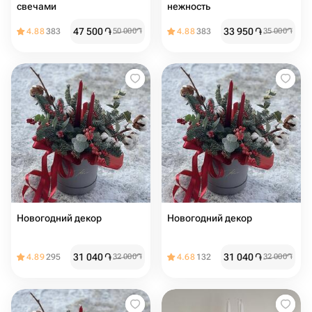
свечами
нежность
47 500
֏
33 950
֏
4.88
383
50 000
֏
4.88
383
35 000
֏
Новогодний декор
Новогодний декор
31 040
֏
31 040
֏
4.89
295
32 000
֏
4.68
132
32 000
֏