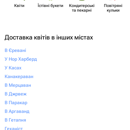
Квіти
Їстівні букети
Кондит​ерські
Повітряні
та пекарні
кульки
Доставка квітів в інших містах
В Єревані
У Нор Харберд
У Касах
Канакераван
В Мерцаван
В Джрвеж
В Паракар
В Аргаванд
В Гетапня
Геханіст