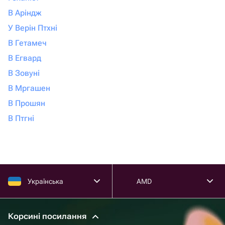
В Аріндж
У Верін Птхні
В Гетамеч
В Егвард
В Зовуні
В Мргашен
В Прошян
В Птгні
Українська
AMD
Корсині посилання