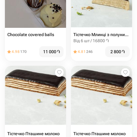
Chocolate covered balls
Тістечко Млинці з полуницею
Від 6 шт / 16800 ֏
11 000
֏
2 800
֏
4.98
170
4.81
246
Тістечко Пташине молоко
Тістечко Пташине молоко