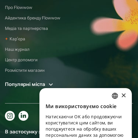
Про Flowwow
Айдентика бренду Flowwow
Медіа та партнерства
Карʼєра
Наш журнал
Центр допомоги
Розмістити магазин
Популярні міста
×
Ми використовуємо cookie
RUSSIAN
Натискаючи OK або продовжуючи
ENGLISH
користуватися цим сайтом, ви
UKRAINIAN
погоджуєтеся на обробку ваших
В застосунку зручніше!
персональних даних за допомогою