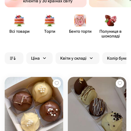
клієнтів у 30 країнах світу
Всі товари
Торти
Бенто торти
Полуниця в
шоколаді
Ціна
Квіти у складі
Колір букет