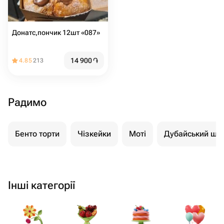
Донатс,пончик 12шт «087»
14 900
֏
4.85
213
Радимо
Бенто торти
Чізкейки
Моті
Дубайський шо
Інші категорії