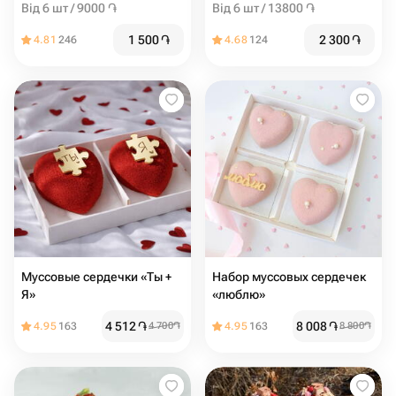
Від 6 шт / 9000 ֏
Від 6 шт / 13800 ֏
1 500
֏
2 300
֏
4.81
246
4.68
124
Муссовые сердечки «Ты +
Набор муссовых сердечек
Я»
«люблю»
4 512
֏
8 008
֏
4.95
163
4 700
֏
4.95
163
8 800
֏