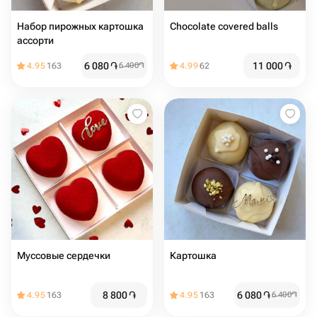
Набор пирожных картошка
Chocolate covered balls
ассорти
6 080
֏
11 000
֏
4.95
163
6 400
֏
4.99
62
Муссовые сердечки
Картошка
8 800
֏
6 080
֏
4.95
163
4.95
163
6 400
֏