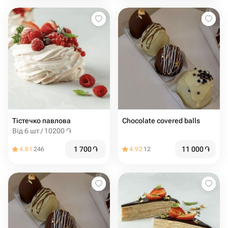
Тістечко павлова
Chocolate covered balls
Від 6 шт / 10200 ֏
1 700
֏
11 000
֏
4.81
246
4.92
12