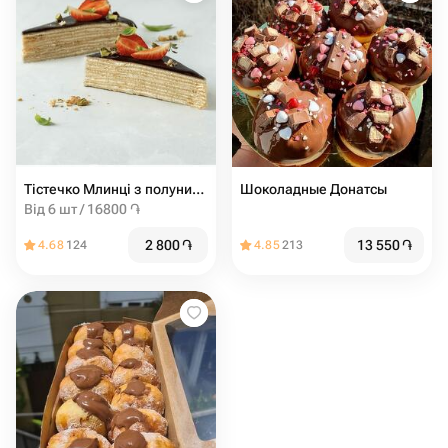
Тістечко Млинці з полуницею
Шоколадные Донатсы
Від 6 шт / 16800 ֏
2 800
֏
13 550
֏
4.68
124
4.85
213