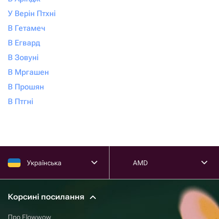
У Верін Птхні
В Гетамеч
В Егвард
В Зовуні
В Мргашен
В Прошян
В Птгні
Українська
AMD
Корсині посилання
Про Flowwow