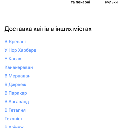
та пекарні
кульки
Доставка квітів в інших містах
В Єревані
У Нор Харберд
У Касах
Канакераван
В Мерцаван
В Джрвеж
В Паракар
В Аргаванд
В Гетапня
Геханіст
В Аріндж