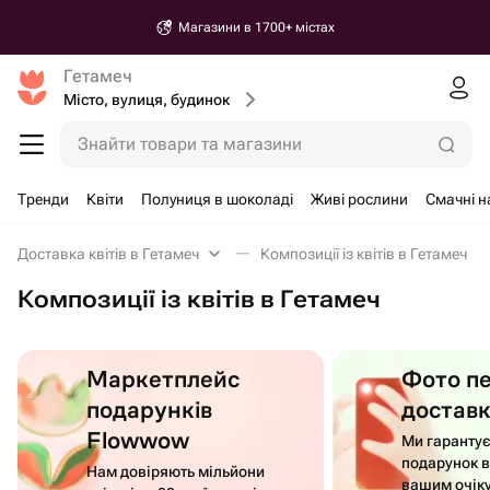
Магазини в 1700+ містах
Гетамеч
Місто, вулиця, будинок
Знайти товари та магазини
Тренди
Квіти
Полуниця в шоколаді
Живі рослини
Смачні 
Доставка квітів в Гетамеч
Композиції із квітів в Гетамеч
Композиції із квітів в Гетамеч
Маркетплейс
Фото п
подарунків
достав
Flowwow
Ми гаранту
подарунок в
Нам довіряють мільйони
вашим очік