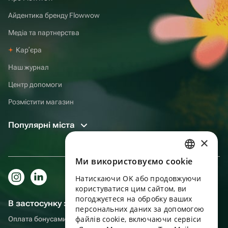
Айдентика бренду Flowwow
Медіа та партнерства
Карʼєра
Наш журнал
Центр допомоги
Розмістити магазин
Популярні міста
×
Ми використовуємо cookie
RUSSIAN
Натискаючи OK або продовжуючи
ENGLISH
користуватися цим сайтом, ви
UKRAINIAN
погоджуєтеся на обробку ваших
В застосунку зручніше!
персональних даних за допомогою
PORTUGUESE
файлів cookie, включаючи сервіси
Оплата бонусами, самовивіз, зручний чат підтримки