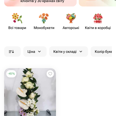
клієнтів у 30 країнах світу
Всі товари
Моно​букети
Авторські
Квіти в коробці
С
Ціна
Квіти у складі
Колір букет
-
45
%