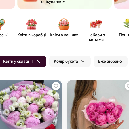
очікуванням
рські
Квіти в коробці
Квіти в кошику
Набори з
Пошт
квітами
Квіти у складі
1
Колір букета
Вже зібрано