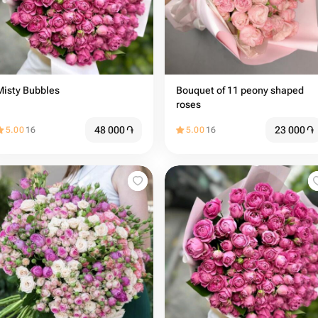
Misty Bubbles
Bouquet of 11 peony shaped
roses
48 000
֏
23 000
֏
5.00
16
5.00
16