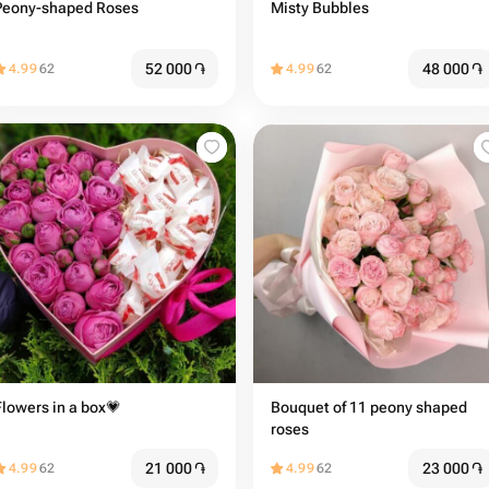
Peony-shaped Roses
Misty Bubbles
52 000
֏
48 000
֏
4.99
62
4.99
62
Flowers in a box💗
Bouquet of 11 peony shaped
roses
21 000
֏
23 000
֏
4.99
62
4.99
62