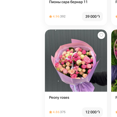
Пионы сара бернар 11
39 000
֏
4.96
392
Peony roses
12 000
֏
4.86
375