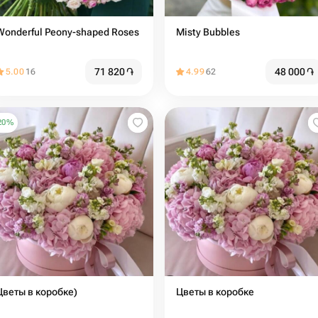
Wonderful Peony-shaped Roses
Misty Bubbles
71 820
֏
48 000
֏
5.00
16
4.99
62
20
%
Цветы в коробке)
Цветы в коробке