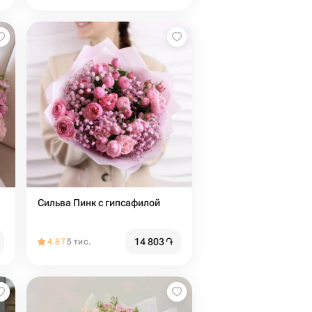
Сильва Пинк с гипсафилой
14 803
֏
4.87
5 тис.