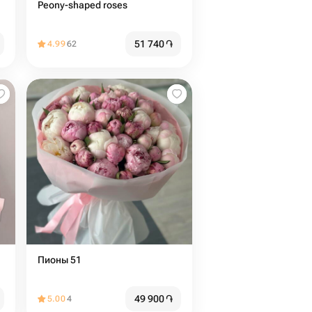
Peony-shaped roses
51 740
֏
4.99
62
Пионы 51
49 900
֏
5.00
4