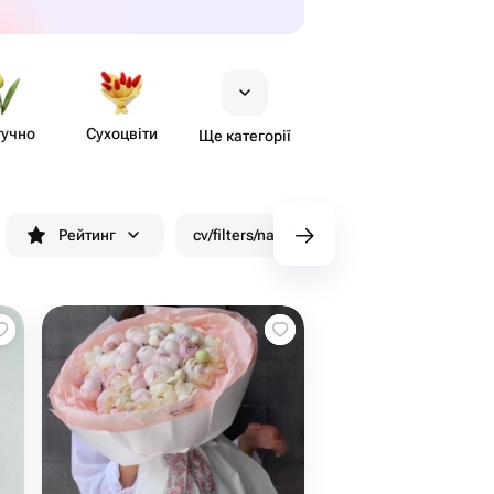
учно
Сухоцвіти
Ще категорії
Рейтинг
cv/filters/name_fast_delivery
Знижк