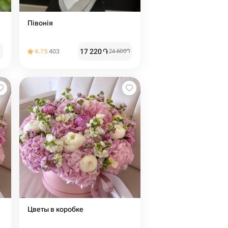
Півонія
17 220
֏
4.75
403
24 600
֏
Цветы в коробке