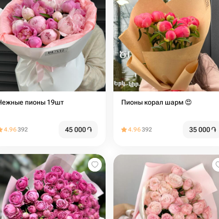
Нежные пионы 19шт
Пионы корал шарм 😍
45 000
֏
35 000
֏
4.96
392
4.96
392