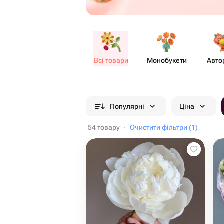
Всі товари
Моно​букети
Авто
Популярні
Ціна
54 товару
·
Очистити фільтри (1)