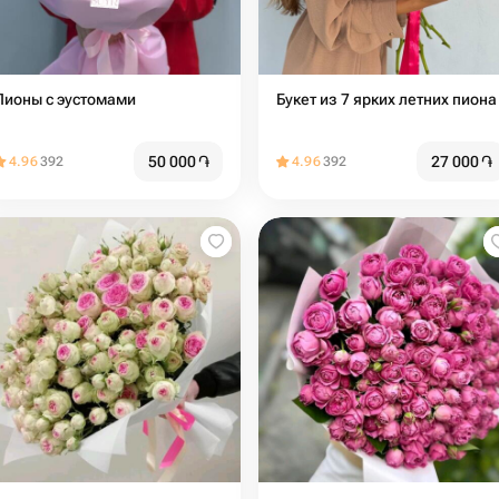
Пионы с эустомами
Букет из 7 ярких летних пиона
50 000
֏
27 000
֏
4.96
392
4.96
392