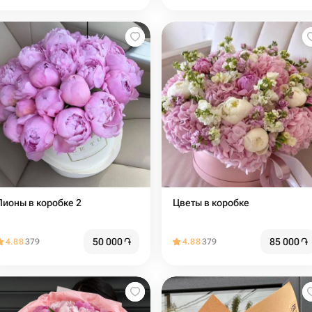
Пионы в коробке 2
Цветы в коробке
50 000
֏
85 000
֏
4.88
379
4.88
379