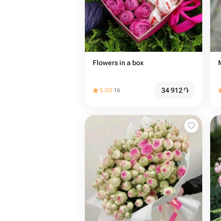
Flowers in a box
34 912
֏
5.00
16