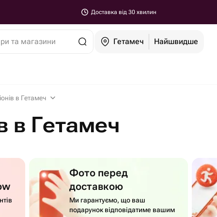
Доставка від 30 хвилин
ари та магазини
Гетамеч
Найшвидше
іонів в Гетамеч
в в Гетамеч
Фото перед
ow
доставкою
нтів
Ми гарантуємо, що ваш
подарунок відповідатиме вашим