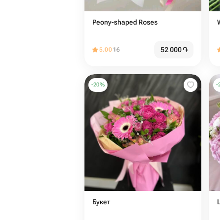
Peony-shaped Roses
52 000
֏
5.00
16
-
20
%
-
Букет