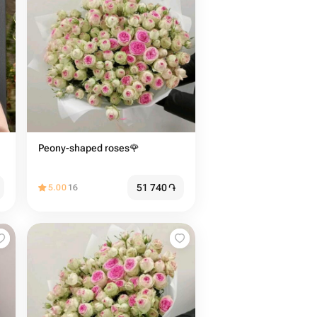
Peony-shaped roses🌹
51 740
֏
5.00
16