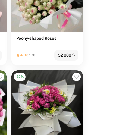
Peony-shaped Roses
52 000
֏
4.98
170
-
30
%