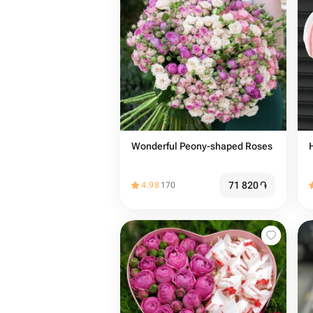
Wonderful Peony-shaped Roses
71 820
֏
4.98
170