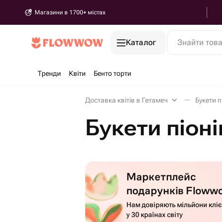
Магазини в 1700+ містах
Каталог
Знайти тов
Тренди
Квіти
Бенто торти
Доставка квітів в Гетамеч
Букети п
Букети піоні
Маркетплейс
подарунків Floww
Нам довіряють мільйони кліє
у 30 країнах світу