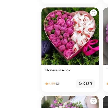
Flowers in a box
34 912
֏
4.99
62