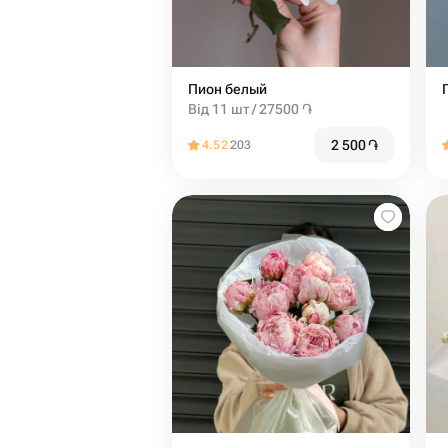
Пион белый
Від 11 шт / 27500 ֏
2 500
֏
4.52
203