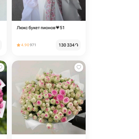
Люкс букет пионов💗51
130 334
֏
4.90
971