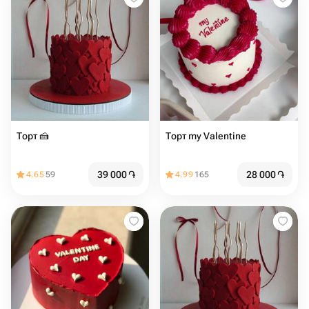
Торт 🍰️️️
Торт my Valentine
39 000
֏
28 000
֏
4.65
59
4.99
165