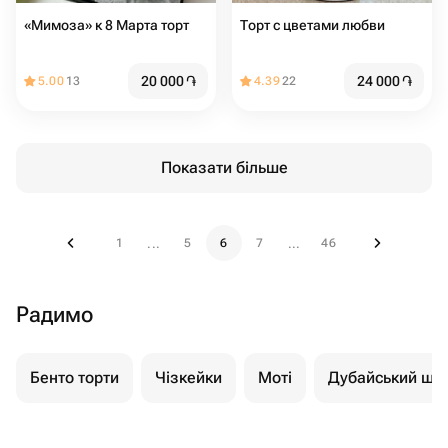
«Мимоза» к 8 Марта торт
Торт с цветами любви
20 000
֏
24 000
֏
5.00
13
4.39
22
Показати більше
1
5
6
7
46
...
...
Радимо
Бенто торти
Чізкейки
Моті
Дубайський шо