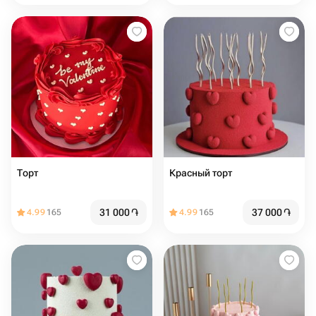
Торт ️️️️️️
Красный торт
31 000
֏
37 000
֏
4.99
165
4.99
165