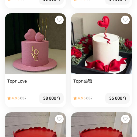
Торт Love
Торт 🍰️🥰️
38 000
֏
35 000
֏
4.95
637
4.95
637