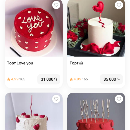
Торт Love you
Торт 🍰
31 000
֏
35 000
֏
4.99
165
4.99
165