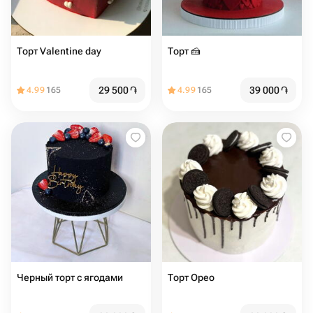
Торт Valentine day
Торт 🍰️️
29 500
֏
39 000
֏
4.99
165
4.99
165
Черный торт с ягодами
Торт Орео