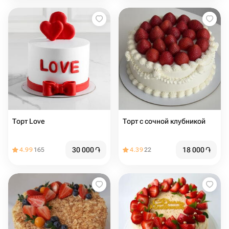
Торт Love ️
Торт с сочной клубникой
30 000
֏
18 000
֏
4.99
165
4.39
22