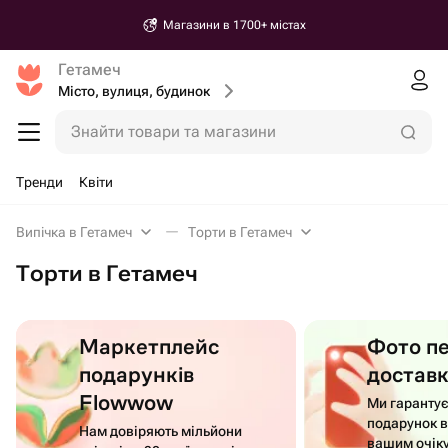
Магазини в 1700+ містах
Гетамеч
Місто, вулиця, будинок
Знайти товари та магазини
Тренди
Квіти
Випічка в Гетамеч
Торти в Гетамеч
Торти в Гетамеч
Маркетплейс
Фото п
подарунків
достав
Flowwow
Ми гаранту
подарунок в
Нам довіряють мільйони
вашим очік