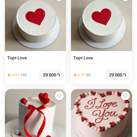
Торт Love ️️️
Торт Love ️ ️
29 000
֏
29 000
֏
4.99
165
4.95
55