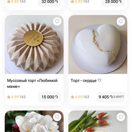
32 000
֏
28 000
֏
4.95
163
4.95
163
Муссовый торт «Любимой
Торт - сердце 🤍
маме»
15 000
֏
9 405
֏
4.95
163
4.95
163
9 900
֏