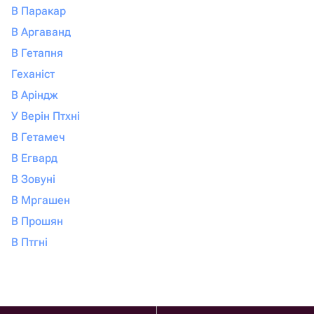
В Паракар
В Аргаванд
В Гетапня
Геханіст
В Аріндж
У Верін Птхні
В Гетамеч
В Егвард
В Зовуні
В Мргашен
В Прошян
В Птгні