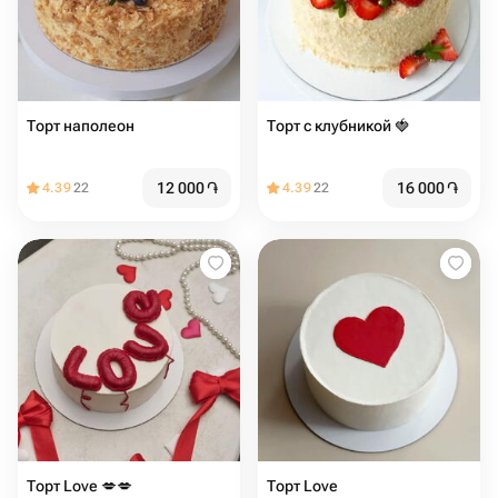
Торт наполеон
Торт с клубникой 🍓
12 000
֏
16 000
֏
4.39
22
4.39
22
Торт Love ️️️️💋💋️
Торт Love ️️️️️