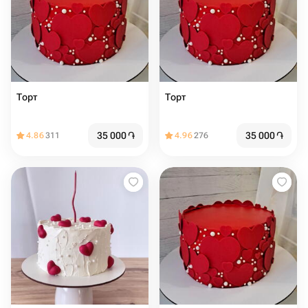
Торт ️️️️️
Торт ️️️️
35 000
֏
35 000
֏
4.86
311
4.96
276