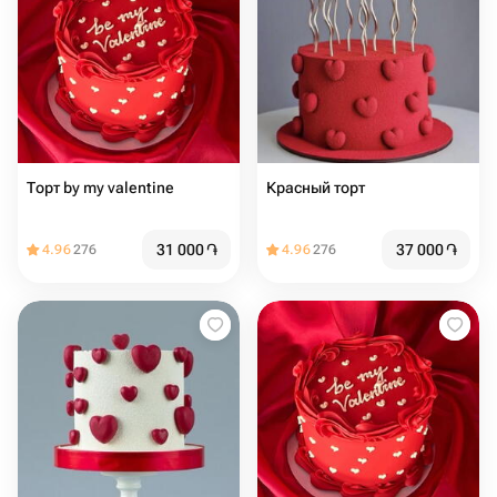
Торт ️️️️by my valentine
Красный торт
31 000
֏
37 000
֏
4.96
276
4.96
276