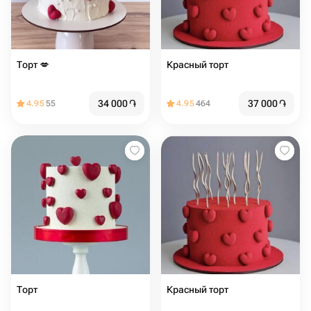
Торт ️💋
Красный торт
34 000
֏
37 000
֏
4.95
55
4.95
464
Торт ️️
Красный торт