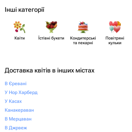
Інші категорії
Квіти
Їстівні букети
Кондит​ерські
Повітряні
та пекарні
кульки
Доставка квітів в інших містах
В Єревані
У Нор Харберд
У Касах
Канакераван
В Мерцаван
В Джрвеж