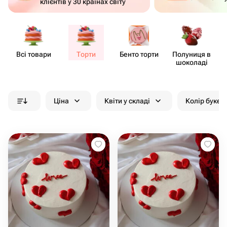
клієнтів у 30 країнах світу
Всі товари
Торти
Бенто торти
Полуниця в
шоколаді
Ціна
Квіти у складі
Колір букет