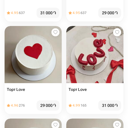
31 000
֏
29 000
֏
4.95
637
4.95
637
Торт Love ️ ️️
Торт Love ️️️️
29 000
֏
31 000
֏
4.96
276
4.99
165