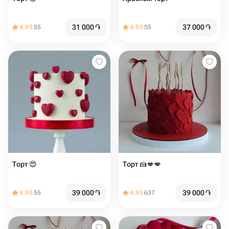
31 000
֏
37 000
֏
4.95
55
4.95
55
Торт ️😍
Торт 🍰️️️💋️💋
39 000
֏
39 000
֏
4.95
55
4.95
637