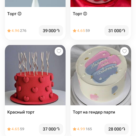
Торт ️😍️
Торт ️️️️️😍️
39 000
֏
31 000
֏
4.96
276
4.65
59
Красный торт
Торт на гендер парти
37 000
֏
28 000
֏
4.65
59
4.99
165