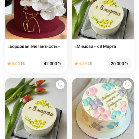
«Бордовая элегантность»
«Мимоза» к 8 Марта
42 000
֏
20 000
֏
5.00
13
4.29
25