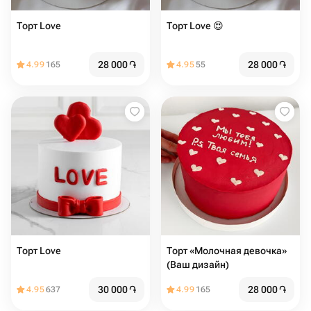
Торт Love
Торт Love 😍
28 000
֏
28 000
֏
4.99
165
4.95
55
Торт Love ️️
Торт «Молочная девочка»
(Ваш дизайн)
30 000
֏
28 000
֏
4.95
637
4.99
165