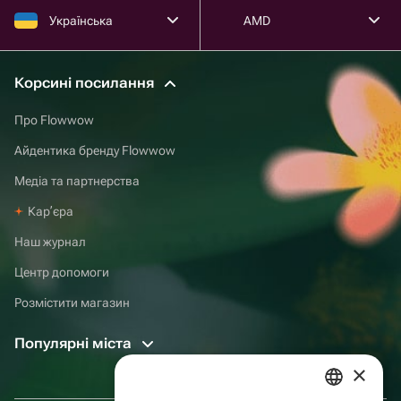
Українська
AMD
Корсині посилання
Про Flowwow
Айдентика бренду Flowwow
Медіа та партнерства
Карʼєра
Наш журнал
Центр допомоги
Розмістити магазин
Популярні міста
×