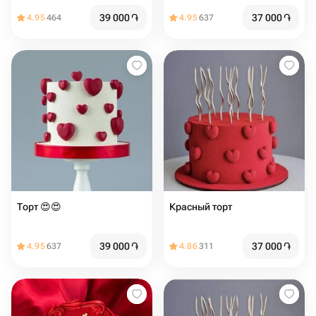
39 000
֏
37 000
֏
4.95
464
4.95
637
Торт 😍😍
Красный торт
39 000
֏
37 000
֏
4.95
637
4.86
311