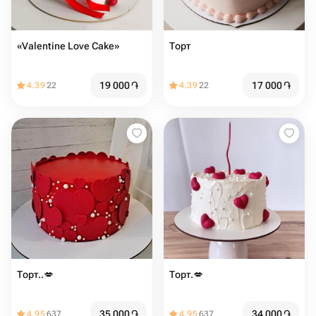
«Valentine Love Cake»
Торт
19 000
֏
17 000
֏
4.39
22
4.39
22
Торт..💋️ ️
Торт.💋
35 000
֏
34 000
֏
4.95
637
4.95
637