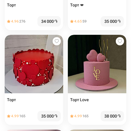
Торт ️️
Торт ️️️💋
34 000
֏
35 000
֏
4.96
276
4.65
59
Торт ️️️
Торт Love ️️
35 000
֏
38 000
֏
4.99
165
4.99
165