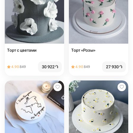
Торт с цветами
Торт «Розы»
30 922
֏
27 930
֏
4.90
849
4.90
849