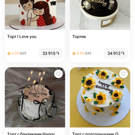
Торт I Love you ️
Тортик
33 915
֏
34 912
֏
4.90
849
4.90
849
Торт с бантиками Happy
Торт с подсолнухами 🌻