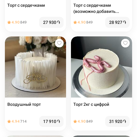
Торт с сердечками
Торт с сердечками
(возможно добавить
надпись)
27 930
֏
28 927
֏
4.90
849
4.90
849
Воздушный торт
Торт 2кг с цифрой
17 910
֏
31 920
֏
4.94
714
4.90
849