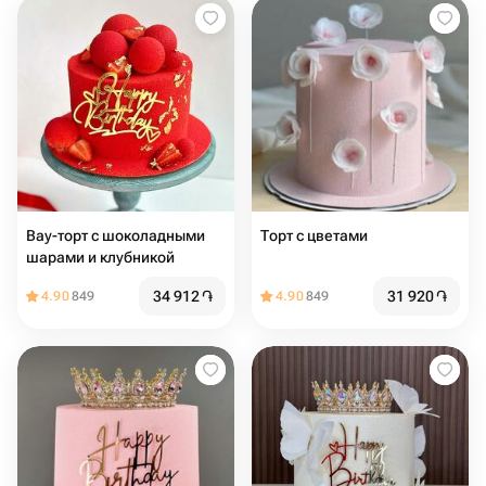
Вау-торт с шоколадными
Торт с цветами
шарами и клубникой
34 912
֏
31 920
֏
4.90
849
4.90
849