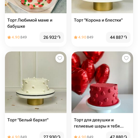
Торт Любимой маме и
Торт "Корона и блестки"
бабушке
26 932
֏
44 887
֏
4.90
849
4.90
849
Торт "Белый бархат"
Торт для девушки и
гелиевые шары я тебя
люблю
27 930
֏
47 880
֏
4.90
849
4.90
849