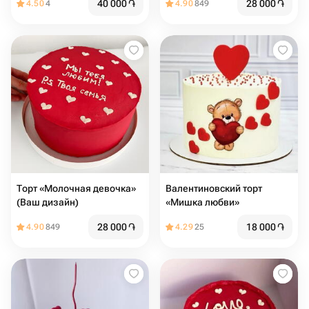
40 000
֏
28 000
֏
4.50
4
4.90
849
Торт «Молочная девочка»
Валентиновский торт
(Ваш дизайн)
«Мишка любви»
28 000
֏
18 000
֏
4.90
849
4.29
25