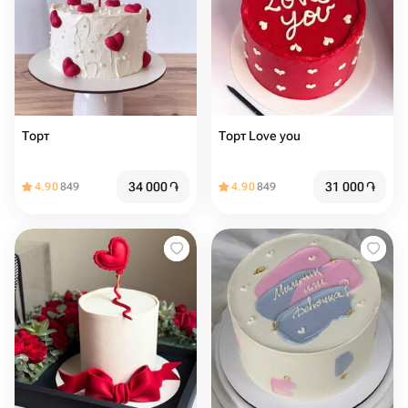
Торт ️️️️
Торт Love you
34 000
֏
31 000
֏
4.90
849
4.90
849