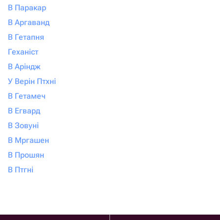
В Паракар
В Аргаванд
В Гетапня
Геханіст
В Аріндж
У Верін Птхні
В Гетамеч
В Егвард
В Зовуні
В Мргашен
В Прошян
В Птгні