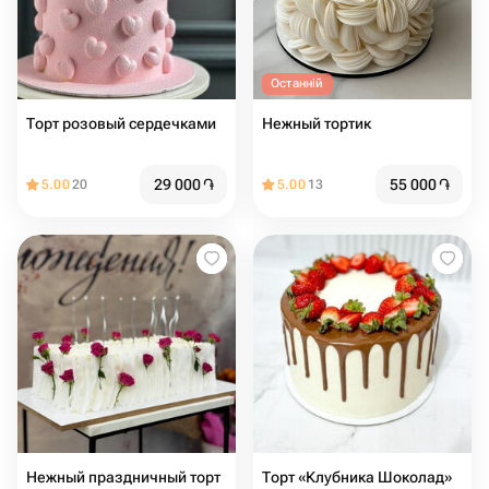
Останній
Торт розовый сердечками
Нежный тортик
29 000
֏
55 000
֏
5.00
20
5.00
13
Нежный праздничный торт
Торт «Клубника Шоколад»