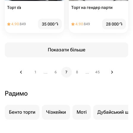
Торт 🍰
Торт на гендер парти
35 000
֏
28 000
֏
4.90
849
4.90
849
Показати більше
1
6
7
8
45
...
...
Радимо
Бенто торти
Чізкейки
Моті
Дубайський шо