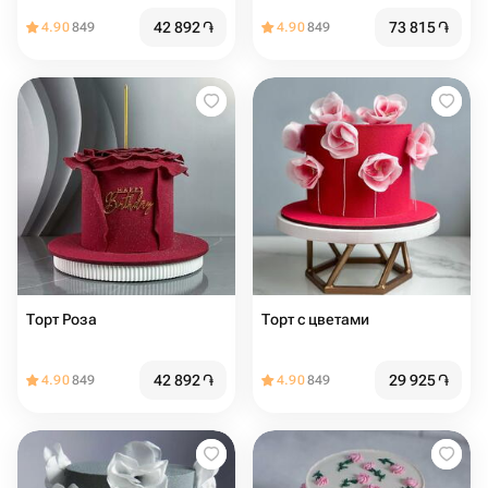
42 892
֏
73 815
֏
4.90
849
4.90
849
Торт Роза
Торт с цветами
42 892
֏
29 925
֏
4.90
849
4.90
849