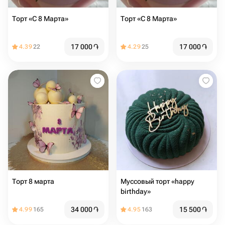
Торт «С 8 Марта» ️
Торт «С 8 Марта» ️
17 000
֏
17 000
֏
4.39
22
4.29
25
Торт 8 марта
Муссовый торт «happy
birthday»
34 000
֏
15 500
֏
4.99
165
4.95
163