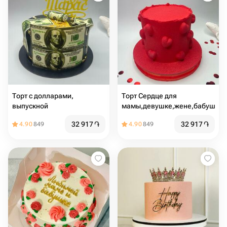
Торт с долларами,
Торт Сердце для
выпускной
мамы,девушке,жене,бабушке
32 917
֏
32 917
֏
4.90
849
4.90
849