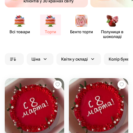
клієнтів у 30 країнах світу
Всі товари
Торти
Бенто торти
Полуниця в
шоколаді
Ціна
Квіти у складі
Колір букет