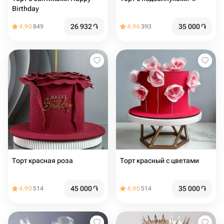
Birthday
26 932
֏
35 000
֏
4.90
849
4.96
393
Торт красная роза
Торт красный с цветами
45 000
֏
35 000
֏
4.90
514
4.90
514