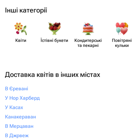
Інші категорії
Квіти
Їстівні букети
Кондит​ерські
Повітряні
та пекарні
кульки
Доставка квітів в інших містах
В Єревані
У Нор Харберд
У Касах
Канакераван
В Мерцаван
В Джрвеж