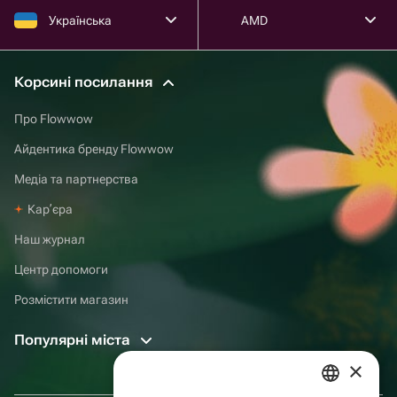
Українська
AMD
Корсині посилання
Про Flowwow
Айдентика бренду Flowwow
Медіа та партнерства
Карʼєра
Наш журнал
Центр допомоги
Розмістити магазин
Популярні міста
×