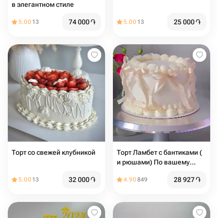
в элегантном стиле
74 000
֏
25 000
֏
5.00
13
5.00
13
Торт со свежей клубникой
Торт Ламбет с бантиками (
и рюшами) По вашему
желанию можно добавить
32 000
֏
28 927
֏
5.00
13
4.90
849
надпись