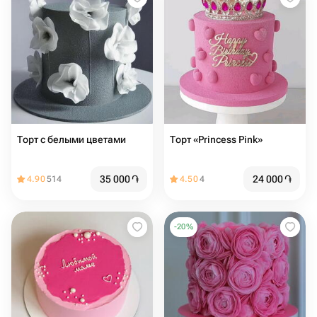
Торт с белыми цветами
Торт «Princess Pink»
35 000
֏
24 000
֏
4.90
514
4.50
4
-
20
%