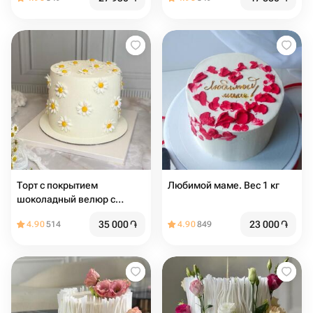
Торт с покрытием
Любимой маме. Вес 1 кг
шоколадный велюр с
ромашками из мастики , на
35 000
֏
23 000
֏
4.90
514
4.90
849
день рождения, девушке,
подруге, маме, учителю