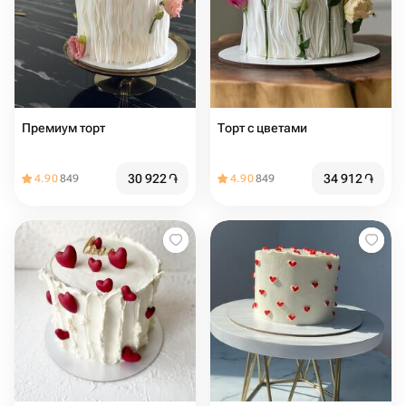
Премиум торт
Торт с цветами
30 922
֏
34 912
֏
4.90
849
4.90
849