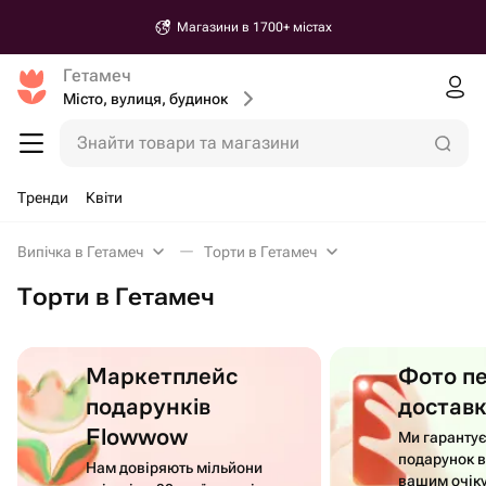
Магазини в 1700+ містах
Гетамеч
Місто, вулиця, будинок
Знайти товари та магазини
Тренди
Квіти
Випічка в Гетамеч
Торти в Гетамеч
Торти в Гетамеч
Маркетплейс
Фото п
подарунків
достав
Flowwow
Ми гаранту
подарунок в
Нам довіряють мільйони
вашим очік