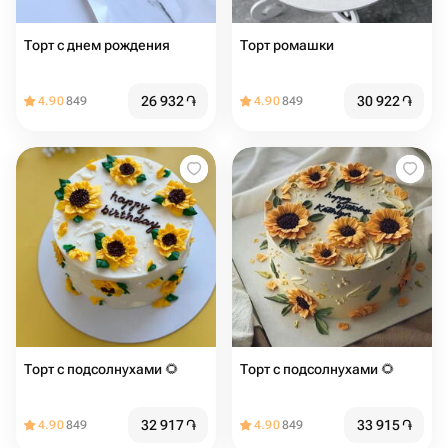
Торт с днем рождения
Торт ромашки
26 932
֏
30 922
֏
4.90
849
4.90
849
Торт с подсолнухами 🌻
Торт с подсолнухами 🌻
32 917
֏
33 915
֏
4.90
849
4.90
849