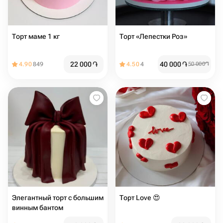
Торт маме 1 кг
Торт «Лепестки Роз»
22 000
֏
40 000
֏
4.90
849
4.50
4
50 000
֏
Элегантный торт с большим
Торт Love 😍
винным бантом