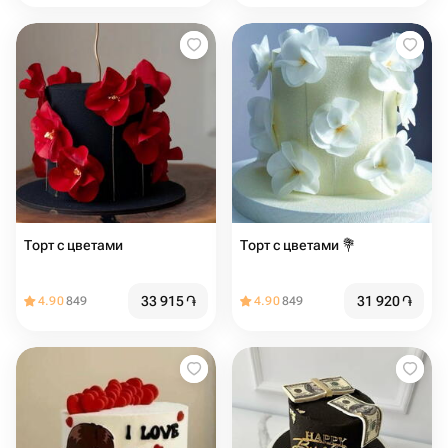
Торт с цветами
Торт с цветами 💐
33 915
֏
31 920
֏
4.90
849
4.90
849