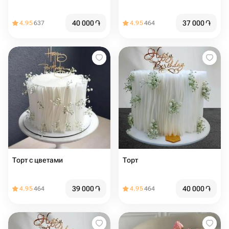
40 000
֏
37 000
֏
4.95
637
4.95
464
Торт с цветами
Торт
39 000
֏
40 000
֏
4.95
464
4.95
464