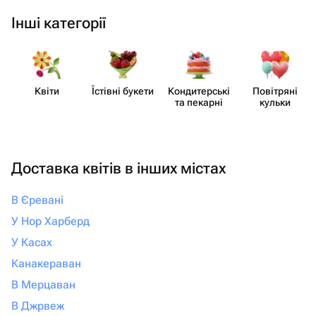
Інші категорії
Квіти
Їстівні букети
Кондит​ерські
Повітряні
та пекарні
кульки
Доставка квітів в інших містах
В Єревані
У Нор Харберд
У Касах
Канакераван
В Мерцаван
В Джрвеж