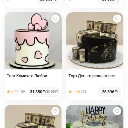
Торт Комикс о Любви
Торт Деньги решают все
31 350
֏
26 596
֏
4.77
109
33 000
֏
4.90
971