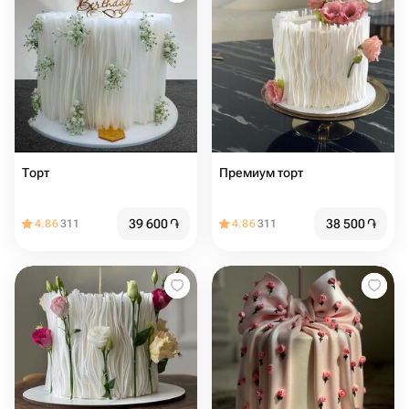
Торт
Премиум торт
39 600
֏
38 500
֏
4.86
311
4.86
311