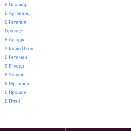
В Паракар
В Аргаванд
В Гетапня
Геханіст
В Аріндж
У Верін Птхні
В Гетамеч
В Егвард
В Зовуні
В Мргашен
В Прошян
В Птгні