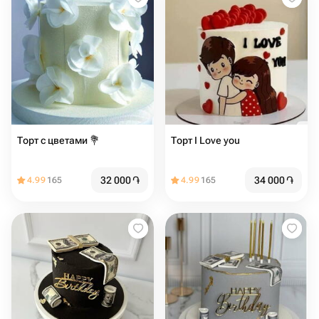
Торт с цветами 💐
Торт I Love you ️
32 000
֏
34 000
֏
4.99
165
4.99
165