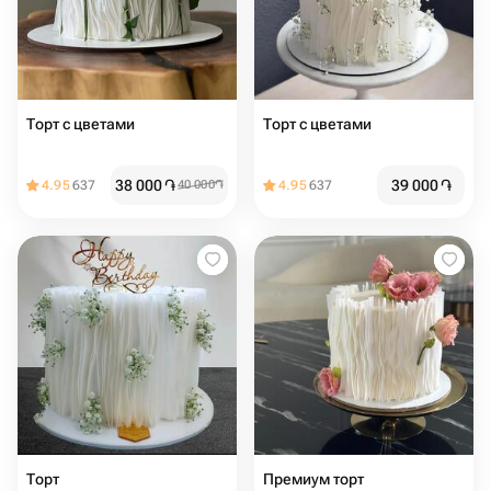
Торт с цветами️
Торт с цветами
38 000
֏
39 000
֏
4.95
637
40 000
֏
4.95
637
Торт
Премиум торт