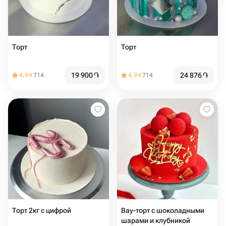
Торт
Торт
19 900
֏
24 876
֏
4.94
714
4.94
714
Торт 2кг с цифрой
Вау-торт с шоколадными
шарами и клубникой