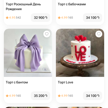
Торт Роскошный День
Торт с бабочками
Рождения
32 900
֏
34 100
֏
4.95
542
4.99
165
Торт с бантом
Торт Love
35 200
֏
34 100
֏
4.99
165
4.99
165