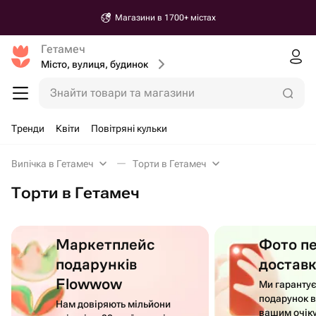
Магазини в 1700+ містах
Гетамеч
Місто, вулиця, будинок
Знайти товари та магазини
Тренди
Квіти
Повітряні кульки
Випічка в Гетамеч
Торти в Гетамеч
Торти в Гетамеч
Маркетплейс
Фото п
подарунків
достав
Flowwow
Ми гаранту
подарунок в
Нам довіряють мільйони
вашим очік