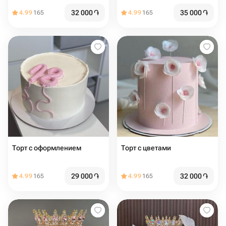
32 000
֏
35 000
֏
4.99
165
4.99
165
Торт с оформлением
Торт с цветами
29 000
֏
32 000
֏
4.99
165
4.99
165