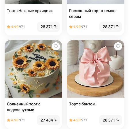
Торт «Нежные орхидеи»
Роскошный торт в темно-
сером
28 371
֏
28 371
֏
4.90
971
4.90
971
Солнечный торт с
Торт с бантом
подсолнухами
27 484
֏
28 371
֏
4.90
971
4.90
971