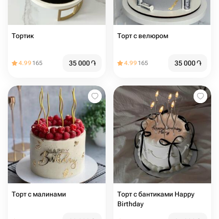
Тортик
Торт с велюром
35 000
֏
35 000
֏
4.99
165
4.99
165
Торт с малинами
Торт с бантиками Happy
Birthday