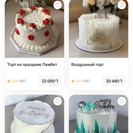
Торт на праздник Ламбет
Воздушный торт
23 000
֏
20 440
֏
4.94
587
4.94
587