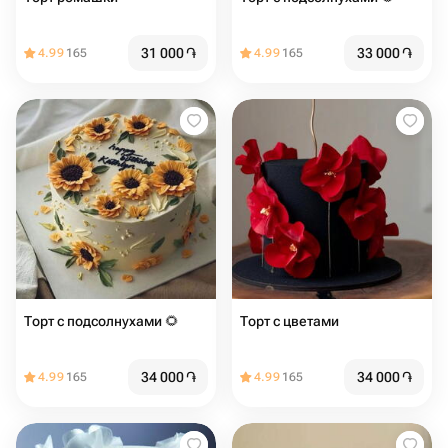
31 000
֏
33 000
֏
4.99
165
4.99
165
Торт с подсолнухами 🌻
Торт с цветами
34 000
֏
34 000
֏
4.99
165
4.99
165