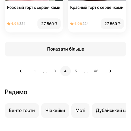
Розовый торт с сердечками
Красный торт с сердечками
27 560
֏
27 560
֏
4.96
224
4.96
224
Показати більше
1
3
4
5
46
...
...
Радимо
Бенто торти
Чізкейки
Моті
Дубайський шо