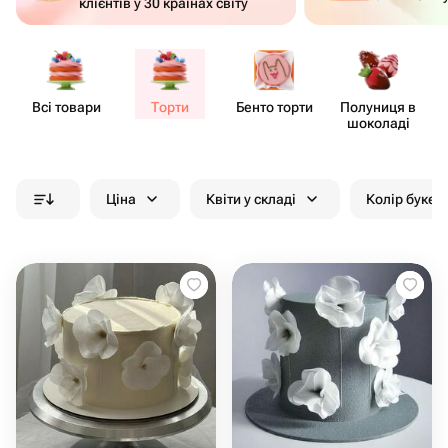
клієнтів у 30 країнах світу
Всі товари
Торти
Бенто торти
Полуниця в
шоколаді
Ціна
Квіти у складі
Колір букет