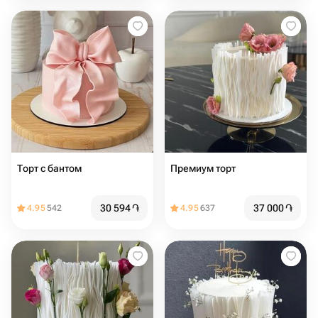
Торт с бантом
Премиум торт
30 594
֏
37 000
֏
4.95
542
4.95
637