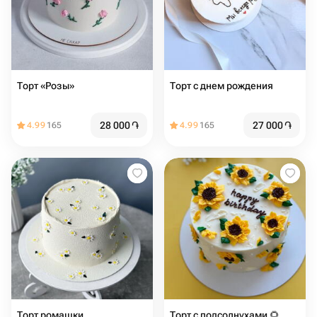
Торт «Розы»
Торт с днем рождения
28 000
֏
27 000
֏
4.99
165
4.99
165
Торт ромашки
Торт с подсолнухами 🌻