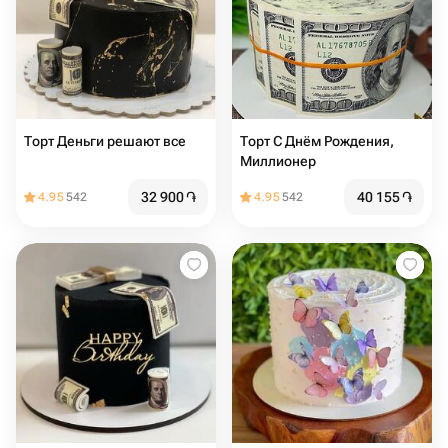
Торт Деньги решают все
Торт С Днём Рождения,
Миллионер
32 900
֏
40 155
֏
4.95
542
4.95
542