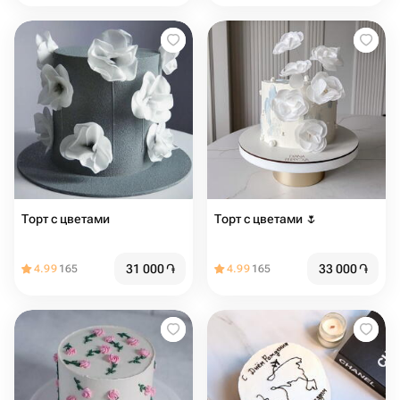
Торт с цветами
Торт с цветами 🌷
31 000
֏
33 000
֏
4.99
165
4.99
165