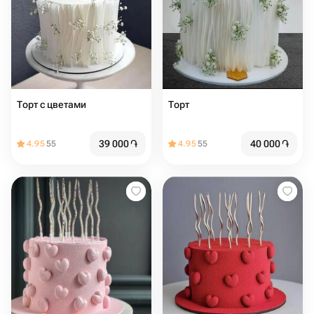
Торт с цветами
Торт
39 000
֏
40 000
֏
4.95
55
4.95
55