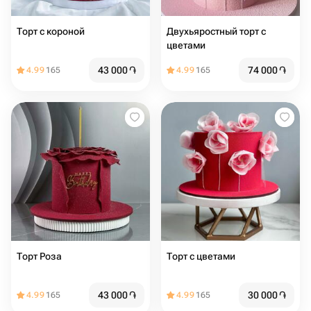
Торт с короной
Двухьяростный торт с
цветами
43 000
֏
74 000
֏
4.99
165
4.99
165
Торт Роза
Торт с цветами
43 000
֏
30 000
֏
4.99
165
4.99
165