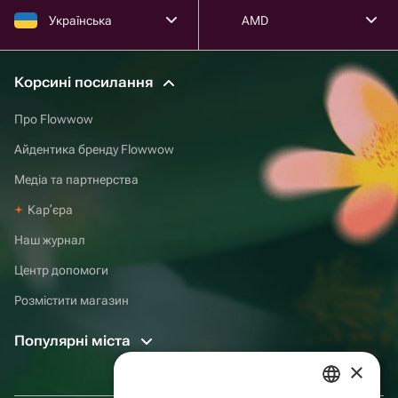
Українська
AMD
Корсині посилання
Про Flowwow
Айдентика бренду Flowwow
Медіа та партнерства
Карʼєра
Наш журнал
Центр допомоги
Розмістити магазин
Популярні міста
×