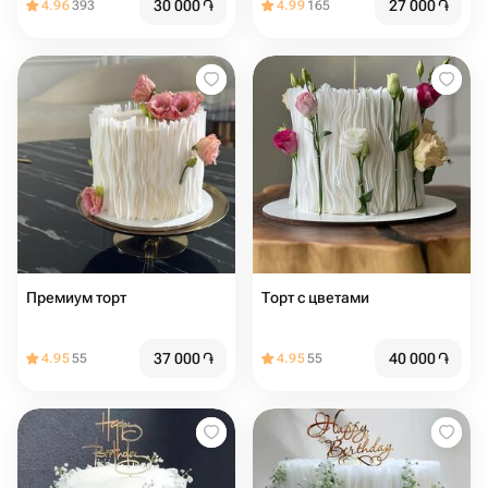
30 000
֏
27 000
֏
4.96
393
4.99
165
Премиум торт
Торт с цветами
37 000
֏
40 000
֏
4.95
55
4.95
55