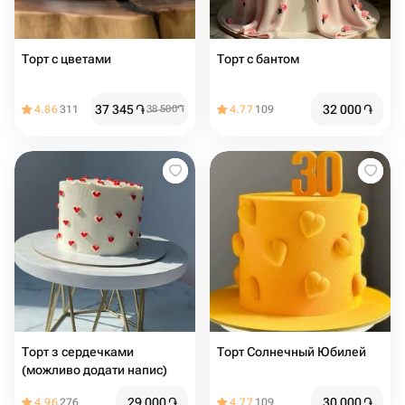
Торт с цветами
Торт с бантом
37 345
֏
32 000
֏
4.86
311
38 500
֏
4.77
109
Торт з сердечками
Торт Солнечный Юбилей
(можливо додати напис)
29 000
֏
30 000
֏
4.96
276
4.77
109