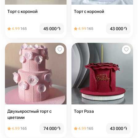
Торт с короной
Торт с короной
45 000
֏
43 000
֏
4.99
165
4.99
165
Двухьяростный торт с
Торт Роза
цветами
74 000
֏
43 000
֏
4.99
165
4.99
165