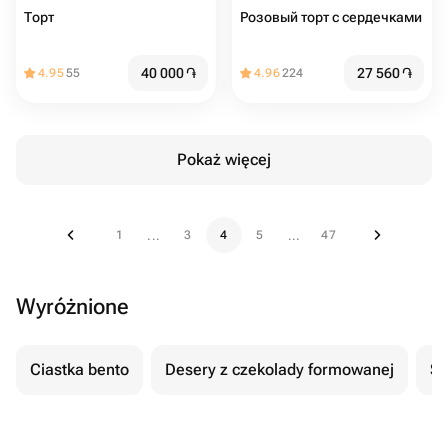
Торт
Розовый торт с сердечками
40 000
֏
27 560
֏
4.95
55
4.96
224
Pokaż więcej
1
3
4
5
47
...
...
Wyróżnione
Ciastka bento
Desery z czekolady formowanej
Se