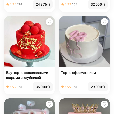
24 876
֏
32 000
֏
4.94
714
4.99
165
Вау-торт с шоколадными
Торт с оформлением
шарами и клубникой
35 000
֏
29 000
֏
4.99
165
4.99
165