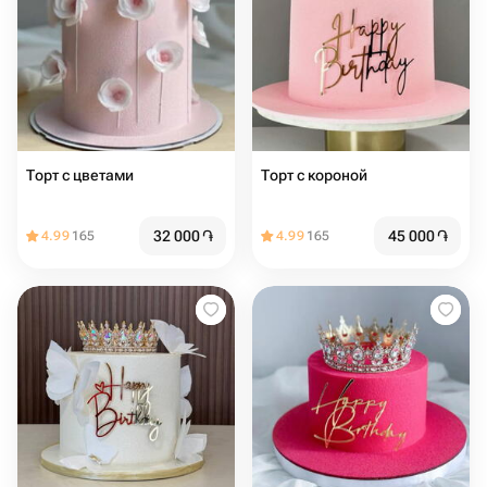
Торт с цветами
Торт с короной
32 000
֏
45 000
֏
4.99
165
4.99
165