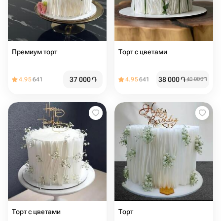
Премиум торт
Торт с цветами️
37 000
֏
38 000
֏
4.95
641
4.95
641
40 000
֏
Торт с цветами
Торт