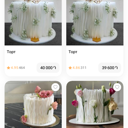
Торт
Торт
40 000
֏
39 600
֏
4.95
464
4.86
311