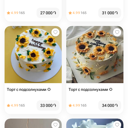
27 000
֏
31 000
֏
4.99
165
4.99
165
Торт с подсолнухами 🌻
Торт с подсолнухами 🌻
33 000
֏
34 000
֏
4.99
165
4.99
165