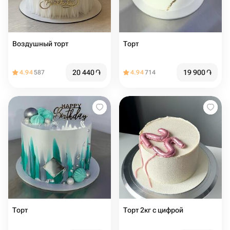
Воздушный торт
Торт
20 440
֏
19 900
֏
4.94
587
4.94
714
Торт
Торт 2кг с цифрой