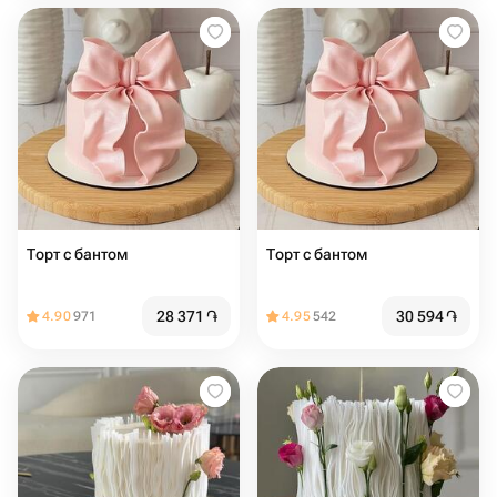
Торт с бантом
Торт с бантом
28 371
֏
30 594
֏
4.90
971
4.95
542