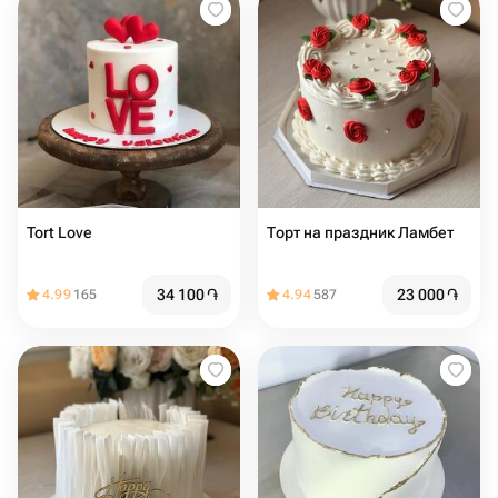
Tort Love
Торт на праздник Ламбет
34 100
֏
23 000
֏
4.99
165
4.94
587