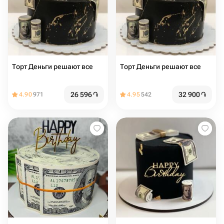
Торт Деньги решают все
Торт Деньги решают все
26 596
֏
32 900
֏
4.90
971
4.95
542