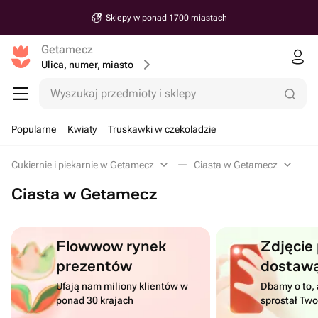
Sklepy w ponad 1700 miastach
Getamecz
Ulica, numer, miasto
Wyszukaj przedmioty i sklepy
Popularne
Kwiaty
Truskawki w czekoladzie
Cukiernie i piekarnie w Getamecz
Ciasta w Getamecz
Ciasta w Getamecz
Flowwow rynek
Zdjęcie
prezentów
dostaw
Ufają nam miliony klientów w
Dbamy o to, 
ponad 30 krajach
sprostał Tw