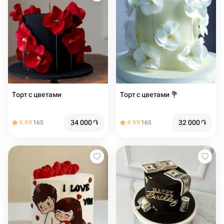
Торт с цветами
Торт с цветами 💐
34 000
֏
32 000
֏
4.99
165
4.99
165