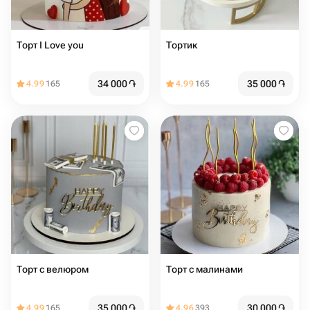
Торт I Love you ️
Тортик
34 000
֏
35 000
֏
4.99
165
4.99
165
Торт с велюром
Торт с малинами
35 000
֏
30 000
֏
4.99
165
4.96
393