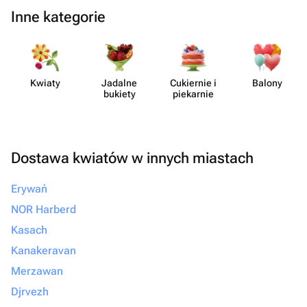
Inne kategorie
Kwiaty
Jadalne
Cukiernie i
Balony
bukiety
piekarnie
Dostawa kwiatów w innych miastach
Erywań
NOR Harberd
Kasach
Kanakeravan
Merzawan
Djrvezh