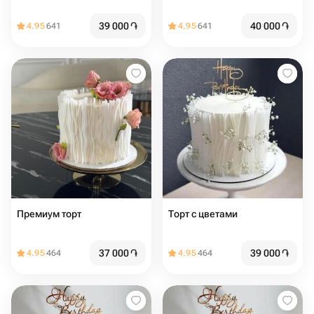
39 000
֏
40 000
֏
4.95
641
4.95
641
Премиум торт
Торт с цветами
37 000
֏
39 000
֏
4.95
464
4.95
464