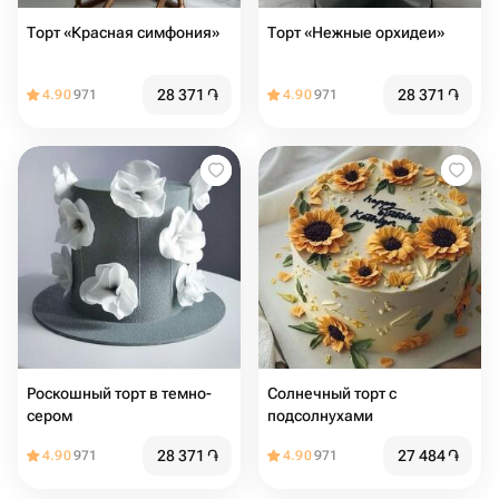
Торт «Красная симфония»
Торт «Нежные орхидеи»
28 371
֏
28 371
֏
4.90
971
4.90
971
Роскошный торт в темно-
Солнечный торт с
сером
подсолнухами
28 371
֏
27 484
֏
4.90
971
4.90
971