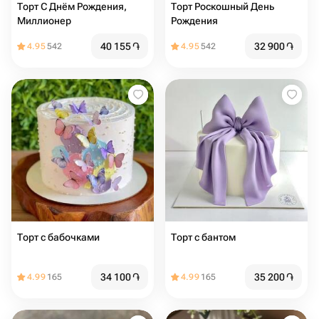
Торт С Днём Рождения,
Торт Роскошный День
Миллионер
Рождения
40 155
֏
32 900
֏
4.95
542
4.95
542
Торт с бабочками
Торт с бантом
34 100
֏
35 200
֏
4.99
165
4.99
165