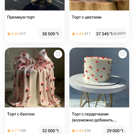
Премиум торт
Торт с цветами
38 500
֏
37 345
֏
4.86
311
4.86
311
38 500
֏
Торт с бантом
Торт с сердечками
(возможно добавить
надпись)
32 000
֏
29 000
֏
4.77
109
4.96
276