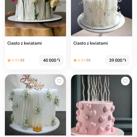
Ciasto z kwiatami
Ciasto z kwiatami
40 000
֏
39 000
֏
4.95
55
4.95
55