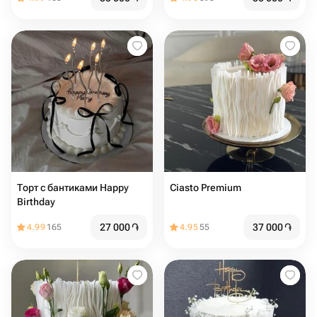
Торт с бантиками Happy
Ciasto Premium
Birthday
27 000
֏
37 000
֏
4.99
165
4.95
55