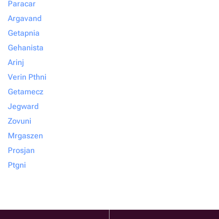
Paracar
Argavand
Getapnia
Gehanista
Arinj
Verin Pthni
Getamecz
Jegward
Zovuni
Mrgaszen
Prosjan
Ptgni