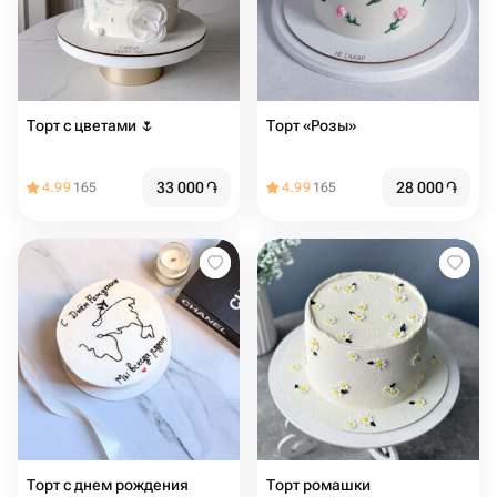
Торт с цветами 🌷
Торт «Розы»
33 000
֏
28 000
֏
4.99
165
4.99
165
Торт с днем рождения
Торт ромашки