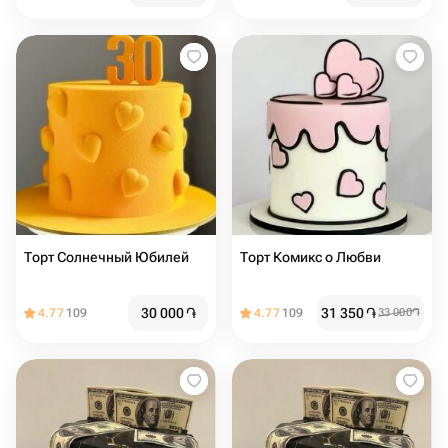
Торт Солнечный Юбилей
Торт Комикс о Любви
30 000
֏
31 350
֏
4.77
109
4.77
109
33 000
֏