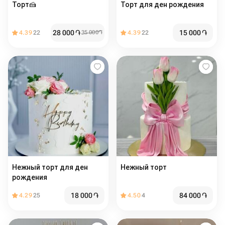
Торт🍰
Торт для ден рождения
28 000
֏
15 000
֏
4.39
22
35 000
֏
4.39
22
Нежный торт для ден
Нежный торт
рождения
18 000
֏
84 000
֏
4.29
25
4.50
4