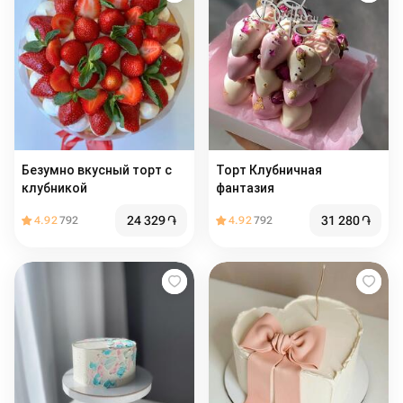
Безумно вкусный торт с
Торт Клубничная
клубникой
фантазия
24 329
֏
31 280
֏
4.92
792
4.92
792