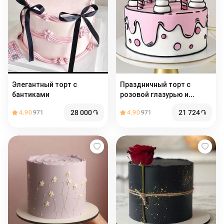
Элегантный торт с
Праздничный торт с
бантиками
розовой глазурью и
украшениями
28 000
֏
21 724
֏
4.90
971
4.90
971