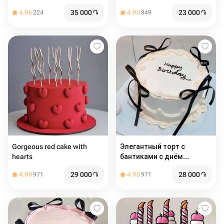
ромашками из мастики ,
35 000
֏
23 000
֏
4.96
224
4.90
849
на день рождения,
девушке, подруге, маме,
учителю
Gorgeous red cake with
Элегантный торт с
hearts
бантиками с днём
рождения
29 000
֏
28 000
֏
4.90
971
4.90
971