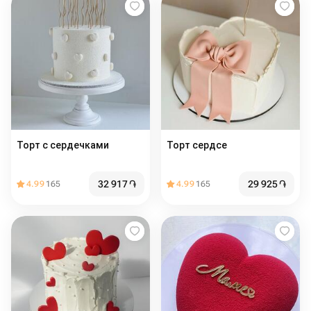
Торт с сердечками
Торт сердсе
32 917
֏
29 925
֏
4.99
165
4.99
165