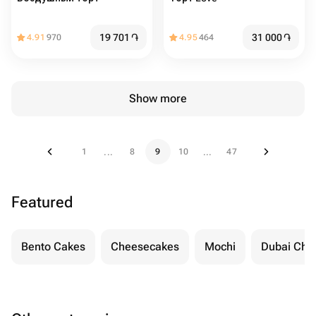
19 701
֏
31 000
֏
4.91
970
4.95
464
Show more
1
8
9
10
47
...
...
Featured
Bento Cakes
Cheesecakes
Mochi
Dubai Cho