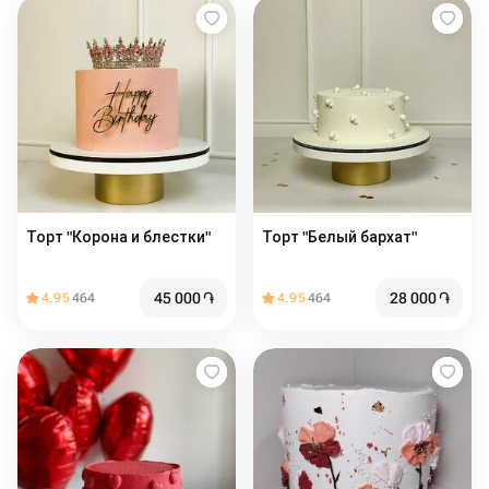
Торт "Корона и блестки"
Торт "Белый бархат"
45 000
֏
28 000
֏
4.95
464
4.95
464