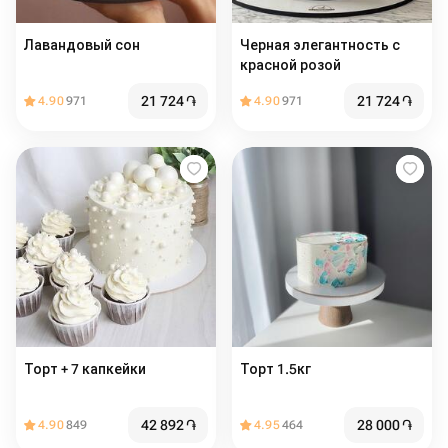
Лавандовый сон
Черная элегантность с
красной розой
21 724
֏
21 724
֏
4.90
971
4.90
971
Торт + 7 капкейки
Торт 1.5кг
42 892
֏
28 000
֏
4.90
849
4.95
464