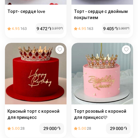
Торт- сердце love
Торт - сердце с двойным
покрытием
9 472
֏
9 405
֏
4.95
163
9 970
֏
4.95
163
9 900
֏
Красный торт с короной
Торт розовый с короной
для принцесс
для принцесс🩷
29 000
֏
29 000
֏
5.00
28
5.00
28