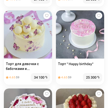
Торт для девочки с
Торт " Happy birthday"
бабочками и
шоколадными шарами
34 100
֏
25 300
֏
4.65
59
4.65
59