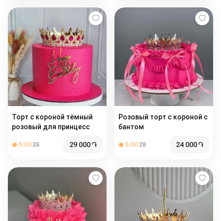
Торт с короной тёмный
Розовый торт с короной с
розовый для принцесс
бантом
29 000
֏
24 000
֏
5.00
28
5.00
28