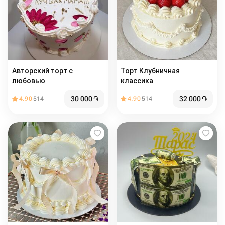
Авторский торт с
Торт Клубничная
любовью
классика
30 000
֏
32 000
֏
4.90
514
4.90
514