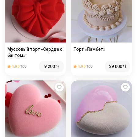
Муссовый торт «Сердце с
Торт «Ламбет»
бантом»
9 200
֏
29 000
֏
4.95
163
4.95
163