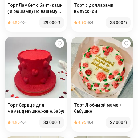
Торт Ламбет с бантиками
Торт с долларами,
( и рюшами) По вашему
выпускной
желанию можно
29 000
֏
33 000
֏
4.95
464
4.95
464
добавить надпись
Торт Сердце для
Торт Любимой маме и
мамы,девушке,жене,бабушке
бабушке
33 000
֏
27 000
֏
4.95
464
4.95
464