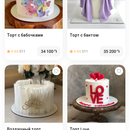
Торт с бабочками
Торт с бантом
34 100
֏
35 200
֏
4.86
311
4.86
311
Воздушный торт
Торт Love