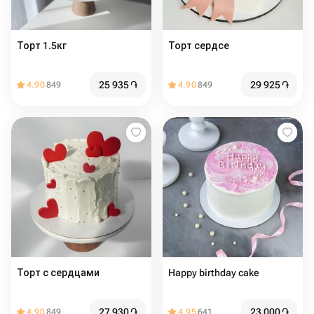
Торт 1.5кг
Торт сердсе
25 935
֏
29 925
֏
4.90
849
4.90
849
Торт с сердцами️
Happy birthday cake
27 930
֏
23 000
֏
4.90
849
4.95
641