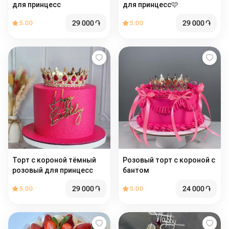
для принцесс
для принцесс🩷
29 000
֏
29 000
֏
5.00
5.00
Торт с короной тёмный
Розовый торт с короной с
розовый для принцесс
бантом
29 000
֏
24 000
֏
5.00
5.00