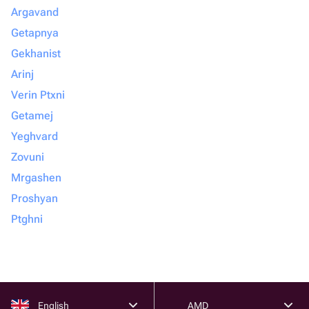
Argavand
Getapnya
Gekhanist
Arinj
Verin Ptxni
Getamej
Yeghvard
Zovuni
Mrgashen
Proshyan
Ptghni
English
AMD