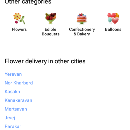
Other categories
Flowers
Edible
Confect​ionery
Balloons
Bouquets
& Bakery
Flower delivery in other cities
Yerevan
Nor Kharberd
Kasakh
Kanakeravan
Mertsavan
Jrvej
Parakar