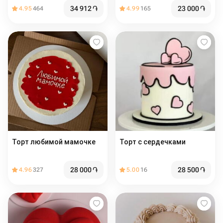
розовый Happy birthday
34 912
֏
23 000
֏
4.95
464
4.99
165
Торт любимой мамочке
Торт с сердечками
28 000
֏
28 500
֏
4.96
327
5.00
16