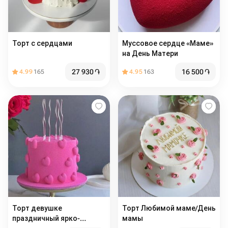
Торт с сердцами️
Муссовое сердце «Маме»
на День Матери
27 930
֏
16 500
֏
4.99
165
4.95
163
Торт девушке
Торт Любимой маме/День
праздничный ярко-
мамы