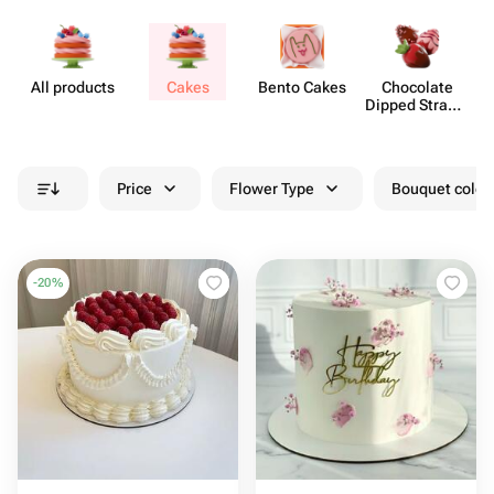
All products
Cakes
Bento Cakes
Chocolate
M
Dipped Strawb​
erries
Price
Flower Type
Bouquet colou
-
20
%