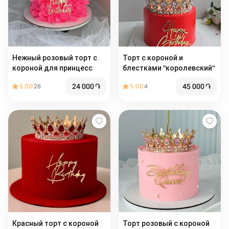
Нежный розовый торт с
Торт с короной и
короной для принцесс
блестками "королевский"
24 000
֏
45 000
֏
5.00
28
5.00
4
Красный торт с короной
Торт розовый с короной