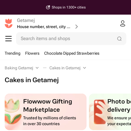
Shops in 1300+ cities
Getamej
House number, street, city or postcode
Search items and shops
Trending
Flowers
Chocolate Dipped Strawberries
Baking Getamej
Cakes in Getamej
Cakes in Getamej
Flowwow Gifting
Photo b
Marketplace
delivery
Trusted by millions of clients
We ensure yo
in over 30 countries
your expecta