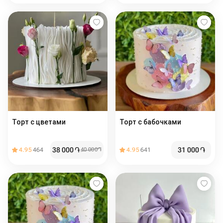
Торт с цветами️
Торт с бабочками
38 000
֏
31 000
֏
4.95
464
40 000
֏
4.95
641