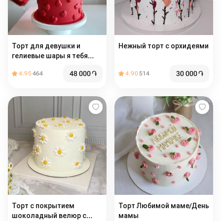
Торт для девушки и
Нежный торт с орхидеями
гелиевые шары я тебя
люблю
48 000
֏
30 000
֏
4.95
464
4.90
514
Торт с покрытием
Торт Любимой маме/День
шоколадный велюр с
мамы