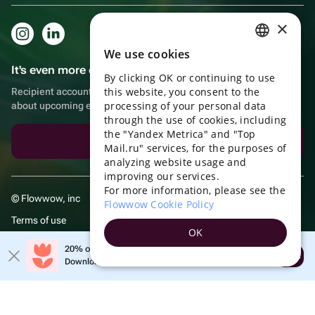
×
We use cookies
RUSSIAN
It's even more convenient in the app!
By clicking OK or continuing to use
ENGLISH
this website, you consent to the
Recipient account, extra rewards for purchases and reminders
UKRAINIAN
processing of your personal data
about upcoming events
through the use of cookies, including
PORTUGUESE
the "Yandex Metrica" and "Top
Download the app
Mail.ru" services, for the purposes of
SPANISH
analyzing website usage and
improving our services.
HUNGARIAN
For more information, please see the
© Flowwow, inc
ITALIAN
Flowwow Cookie Policy
Terms of use
FRENCH
OK
Privacy policy
TURKISH
20% off your first order!
Open
Download the app & get your promo
GERMAN
POLISH