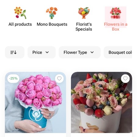
All products
Mono Bouquets
Florist's
Flowers in a
Specials
Box
Price
Flower Type
Bouquet colou
-
25
%