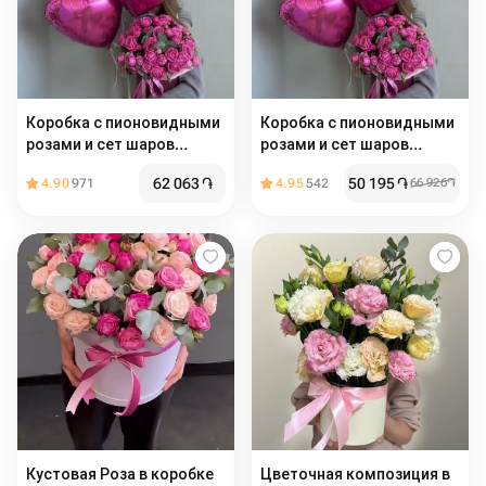
Коробка с пионовидными
Коробка с пионовидными
розами и сет шаров
розами и сет шаров
"Идеальное комбо"
"Идеальное комбо"
62 063
֏
50 195
֏
4.90
971
4.95
542
66 926
֏
Кустовая Роза в коробке
Цветочная композиция в