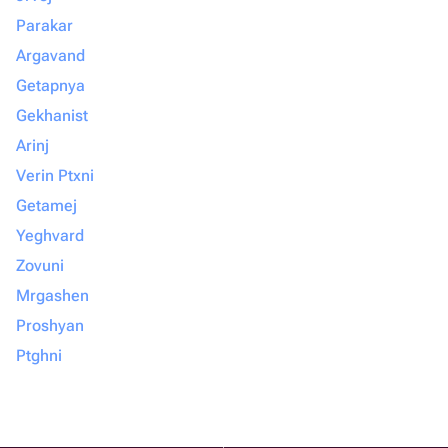
Parakar
Argavand
Getapnya
Gekhanist
Arinj
Verin Ptxni
Getamej
Yeghvard
Zovuni
Mrgashen
Proshyan
Ptghni