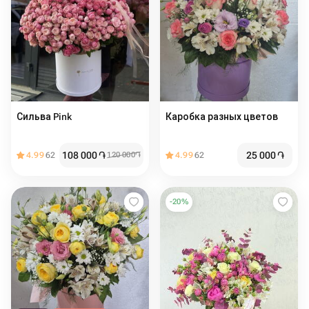
Сильва Pink
Каробка разных цветов
108 000
֏
25 000
֏
4.99
62
120 000
֏
4.99
62
-
20
%