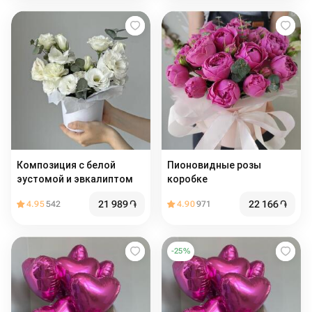
Композиция с белой
Пионовидные розы
эустомой и эвкалиптом
коробке
21 989
֏
22 166
֏
4.95
542
4.90
971
-
25
%