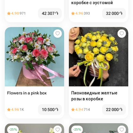
коробке с эустомой
42 307
֏
32 000
֏
4.90
971
4.96
393
Flowers in a pink box
Пионовидные желтые
розы в коробке
10 500
֏
22 000
֏
4.96
1K
4.94
714
-
25
%
-
25
%