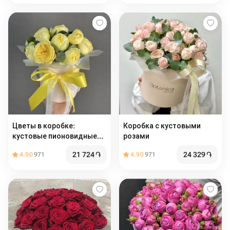
Цветы в коробке:
Коробка с кустовыми
кустовые пионовидные
розами
желтые розы с
21 724
֏
24 329
֏
4.90
971
4.90
971
эвкалиптом