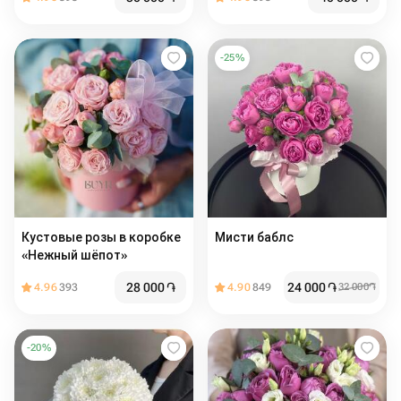
-
25
%
Кустовые розы в коробке
Мисти баблс
«Нежный шёпот»
28 000
֏
24 000
֏
4.96
393
4.90
849
32 000
֏
-
20
%