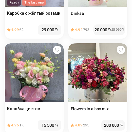
Ready
The last one
Каробка с жёлтый розами
Dinkaa
29 000
֏
20 000
֏
4.99
62
4.92
792
25 000
֏
Коробка цветов
Flowers in a box mix
15 500
֏
200 000
֏
4.96
1K
4.89
295