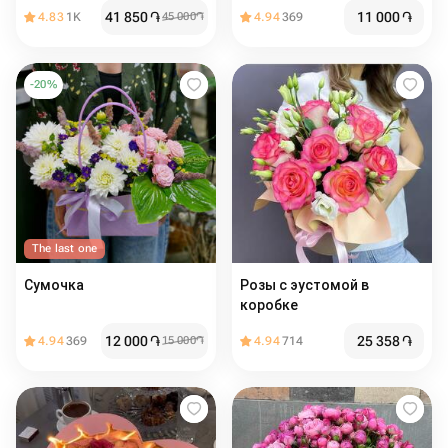
41 850
֏
11 000
֏
4.83
1K
45 000
֏
4.94
369
-
20
%
The last one
Сумочка
Розы с эустомой в
коробке
12 000
֏
25 358
֏
4.94
369
15 000
֏
4.94
714