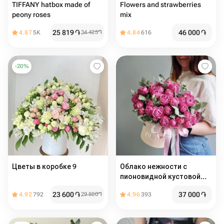
TIFFANY hatbox made of
Flowers and strawberries
peony roses
mix
25 819
֏
46 000
֏
4.87
5K
34 425
֏
4.84
616
-
20
%
Цветы в коробке 9
Облако нежности с
пионовидной кустовой
розой
23 600
֏
37 000
֏
4.92
792
29 500
֏
4.96
393