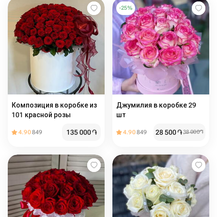
-
25
%
Композиция в коробке из
Джумилия в коробке 29
101 красной розы
шт
135 000
֏
28 500
֏
4.90
849
4.90
849
38 000
֏