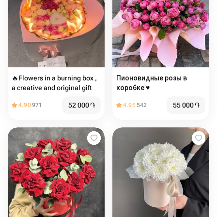
🔥Flowers in a burning box ,
Пионовидные розы в
a creative and original gift
коробке ♥️
52 000
֏
55 000
֏
4.90
971
4.95
542