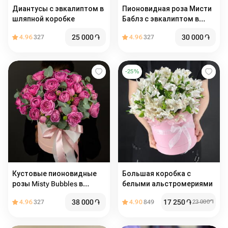
Диантусы с эвкалиптом в
Пионовидная роза Мисти
шляпной коробке
Баблз с эвкалиптом в
коробке
25 000
֏
30 000
֏
4.96
327
4.96
327
-
25
%
Кустовые пионовидные
Большая коробка с
розы Misty Bubbles в
белыми альстромериями
коробке ️
38 000
֏
17 250
֏
4.96
327
4.90
849
23 000
֏