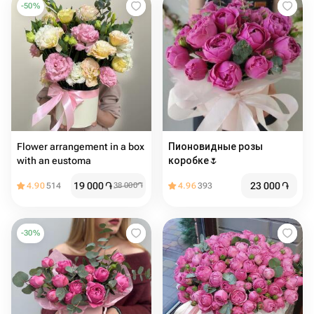
-
50
%
Flower arrangement in a box
Пионовидные розы
with an eustoma
коробке🌷
19 000
֏
23 000
֏
4.90
514
38 000
֏
4.96
393
-
30
%