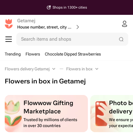
Shops in 1300+ cities
Getamej
House number, street, city or postcode
Search items and shops
Trending
Flowers
Chocolate Dipped Strawberries
Flowers delivery Getamej
Flowers in box
Flowers in box in Getamej
Flowwow Gifting
Photo b
Marketplace
delivery
Trusted by millions of clients
We ensure yo
in over 30 countries
your expecta