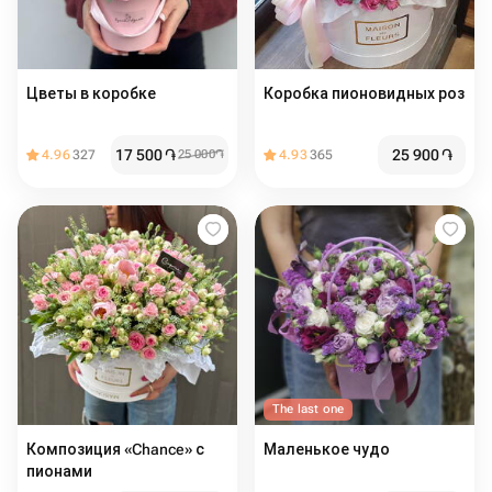
Цветы в коробке
Коробка пионовидных роз
17 500
֏
25 900
֏
4.96
327
25 000
֏
4.93
365
The last one
Композиция «Chance» с
Маленькое чудо
пионами