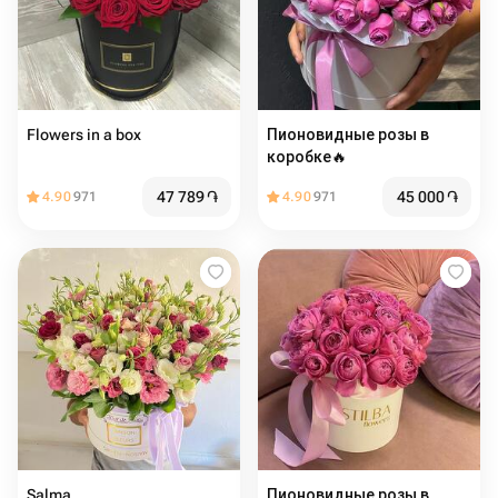
Flowers in a box
Пионовидные розы в
коробке🔥
47 789
֏
45 000
֏
4.90
971
4.90
971
Salma
Пионовидные розы в