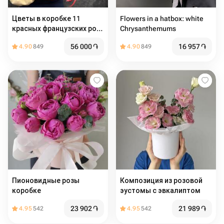
Цветы в коробке 11
Flowers in a hatbox: white
красных французских роз
Chrysanthemums
с эвкалиптом
56 000
֏
16 957
֏
4.90
849
4.90
849
Пионовидные розы
Композиция из розовой
коробке
эустомы с эвкалиптом
23 902
֏
21 989
֏
4.95
542
4.95
542