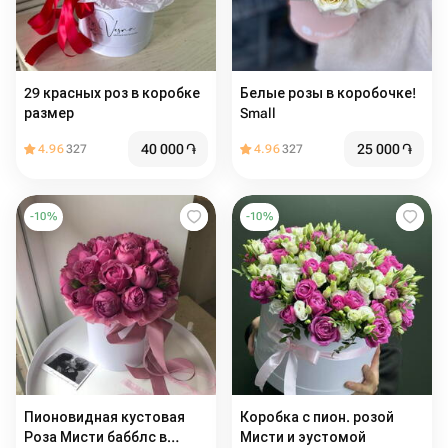
29 красных роз в коробке
Белые розы в коробочке!
размер
Small
40 000
֏
25 000
֏
4.96
327
4.96
327
-
10
%
-
10
%
Пионовидная кустовая
Коробка с пион. розой
Роза Мисти бабблс в
Мисти и эустомой