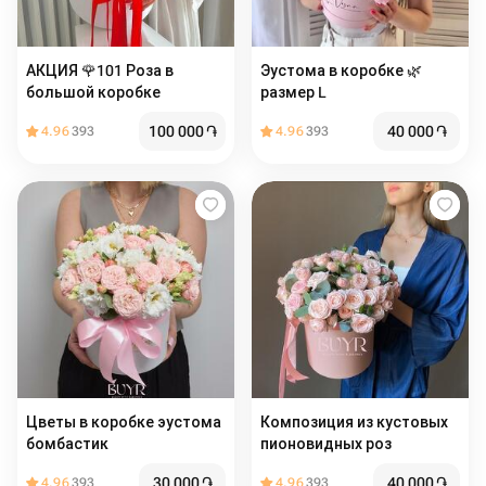
АКЦИЯ 🌹101 Роза в
Эустома в коробке 🌿
большой коробке
размер L
100 000
֏
40 000
֏
4.96
393
4.96
393
Цветы в коробке эустома
Композиция из кустовых
бомбастик
пионовидных роз
30 000
֏
40 000
֏
4.96
393
4.96
393