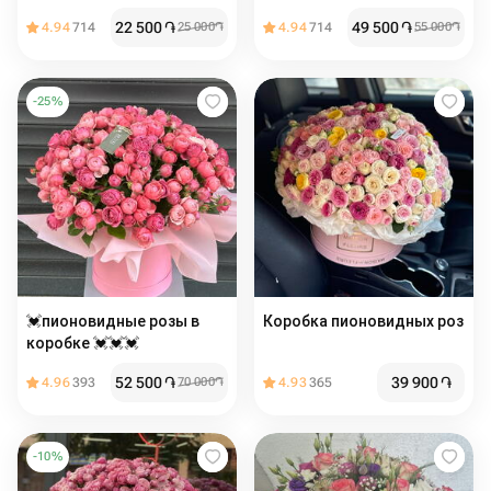
коробке S
22 500
֏
49 500
֏
4.94
714
25 000
֏
4.94
714
55 000
֏
-
25
%
💓пионовидные розы в
Коробка пионовидных роз️️️
коробке 💓💓💓
52 500
֏
39 900
֏
4.96
393
70 000
֏
4.93
365
-
10
%