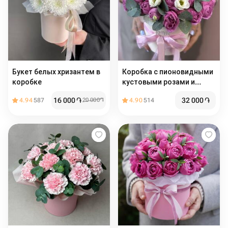
Букет белых хризантем в
Коробка с пионовидными
коробке
кустовыми розами и
Эустомой с эвкалиптом
16 000
֏
32 000
֏
4.94
587
20 000
֏
4.90
514