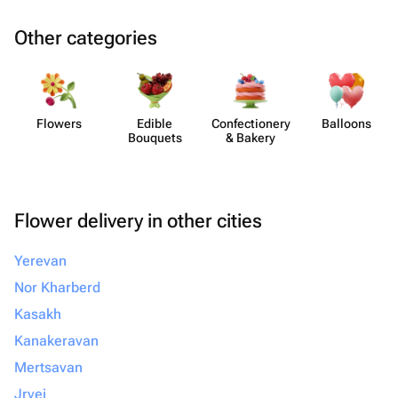
Other categories
Flowers
Edible
Confect​ionery
Balloons
Bouquets
& Bakery
Flower delivery in other cities
Yerevan
Nor Kharberd
Kasakh
Kanakeravan
Mertsavan
Jrvej