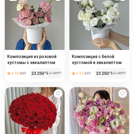
Композиция из розовой
Композиция с белой
эустомы с эвкалиптом
эустомой и эвкалиптом
23 250
֏
23 250
֏
4.90
849
31 000
֏
4.90
849
31 000
֏