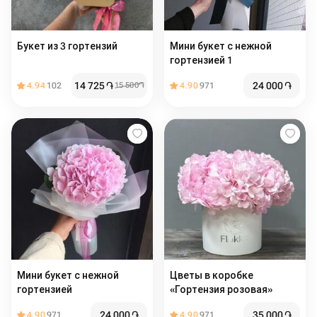
Букет из 3 гортензий
Мини букет с нежной
гортензией 1
14 725
֏
24 000
֏
4.94
102
15 500
֏
4.90
971
Мини букет с нежной
Цветы в коробке
гортензией
«Гортензия розовая»
24 000
֏
35 000
֏
4.90
971
4.90
971