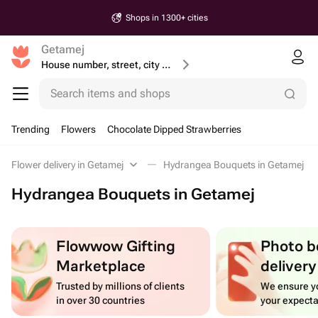
Shops in 1300+ cities
Getamej
House number, street, city or postcode
Search items and shops
Trending
Flowers
Chocolate Dipped Strawberries
Flower delivery in Getamej
Hydrangea Bouquets in Getamej
Hydrangea Bouquets in Getamej
Flowwow Gifting
Photo b
Marketplace
delivery
Trusted by millions of clients
We ensure yo
in over 30 countries
your expecta