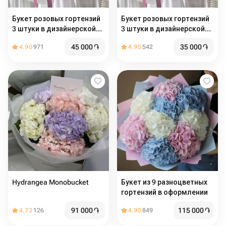
Букет розовых гортензий
Букет розовых гортензий
3 штуки в дизайнерской
3 штуки в дизайнерской
упаковке🌸 Размер М
упаковке🌸 Размер М
45 000
֏
35 000
֏
4.90
971
4.95
542
Hydrangea Monobucket
Букет из 9 разноцветных
гортензий в оформлении
91 000
֏
115 000
֏
4.73
126
4.90
849