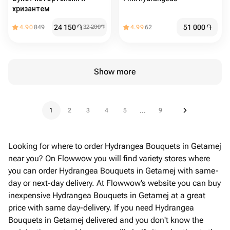
хризантем
24 150
֏
51 000
֏
4.90
849
32 200
֏
4.99
62
Show more
1
2
3
4
5
9
...
Looking for where to order Hydrangea Bouquets in Getamej
near you? On Flowwow you will find variety stores where
you can order Hydrangea Bouquets in Getamej with same-
day or next-day delivery. At Flowwow’s website you can buy
inexpensive Hydrangea Bouquets in Getamej at a great
price with same day-delivery. If you need Hydrangea
Bouquets in Getamej delivered and you don't know the