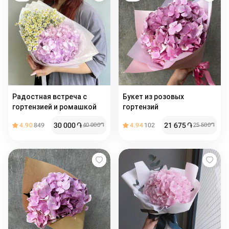
Радостная встреча с
Букет из розовых
гортензией и ромашкой
гортензий
30 000
֏
21 675
֏
4.90
849
40 000
֏
4.94
102
25 500
֏