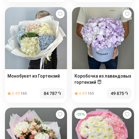
Монобукет из Гортензий
Коробочка из лавандовых
гортензий 😇
84 787
֏
49 875
֏
4.99
165
4.99
165
-
25
%