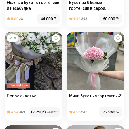
Нежный букет с гортензий
Букет из 5 белых
и незабудка
гортензий в серой
упаковке
44 000
֏
60 000
֏
5.00
28
4.96
393
-
25
%
The last one
Белое счастье
Мини букет из гортензии💕
17 250
֏
22 946
֏
4.94
369
23 000
֏
4.95
542