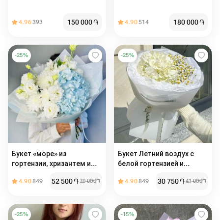
150 000
֏
180 000
֏
4.96
393
4.90
514
-
25
%
-
25
%
Букет «море» из
Букет Летний воздух с
гортензии, хризантем и
белой гортензией и
лизиантуса
ромашками
52 500
֏
30 750
֏
4.90
849
70 000
֏
4.90
849
41 000
֏
-
25
%
-
15
%