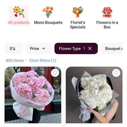
All products
Mono Bouquets
Florist's
Flowers in a
Specials
Box
Price
Flower Type
1
Bouquet col
492 items
·
Clear filters (1)