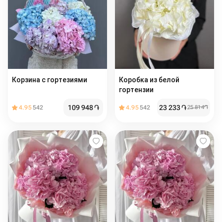
Корзина с гортезиями
Коробка из белой
гортензии
109 948
֏
23 233
֏
4.95
542
4.95
542
25 814
֏