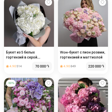
Букет из 5 белых
Wow-букет с пион розами,
гортензий в серой
гортензией и маттиолой
упаковке
70 000
֏
220 000
֏
4.90
514
4.90
849
-
50
%