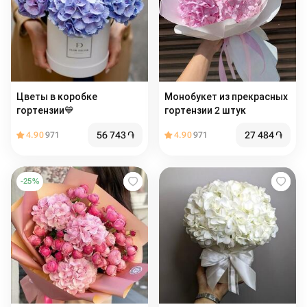
Цветы в коробке
Монобукет из прекрасных
гортензии💙
гортензии 2 штук
56 743
֏
27 484
֏
4.90
971
4.90
971
-
25
%