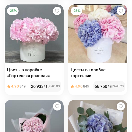
-
25
%
-
25
%
Цветы в коробке
Цветы в коробке
«Гортензия розовая»
гортензии
26 933
֏
66 750
֏
4.90
849
35 910
֏
4.90
849
89 000
֏