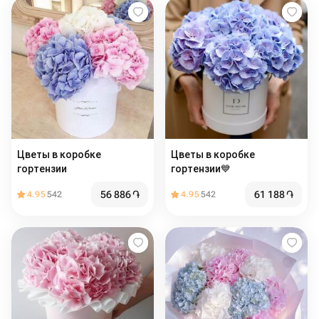
Цветы в коробке
Цветы в коробке
гортензии
гортензии💙
56 886
֏
61 188
֏
4.95
542
4.95
542