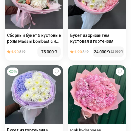
Сборный букет 5 кустовые
Букет из хризантем
розы Madam bombastic и
кустовая и гортензия
гортензии в оформлении
75 000
֏
24 000
֏
4.90
849
4.90
849
32 000
֏
-
25
%
Букет из гортензия и
Pink hydrangeas