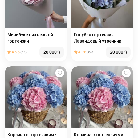
Минибукет из нежной
Голубая гортензия
гортензии
Лавандовый утренник
20 000
֏
20 000
֏
4.96
393
4.96
393
Корзина с гортензиями
Корзина с гортензиями