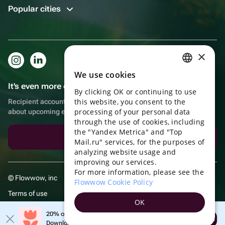
Popular cities
×
We use cookies
RUSSIAN
It's even more convenient in the app!
By clicking OK or continuing to use
ENGLISH
this website, you consent to the
Recipient account, extra rewards for purchases and reminders
UKRAINIAN
processing of your personal data
about upcoming events
through the use of cookies, including
PORTUGUESE
the "Yandex Metrica" and "Top
Download the app
Mail.ru" services, for the purposes of
SPANISH
analyzing website usage and
improving our services.
HUNGARIAN
For more information, please see the
© Flowwow, inc
ITALIAN
Flowwow Cookie Policy
Terms of use
FRENCH
OK
Privacy policy
TURKISH
20% off your first order!
Open
Download the app & get your promo