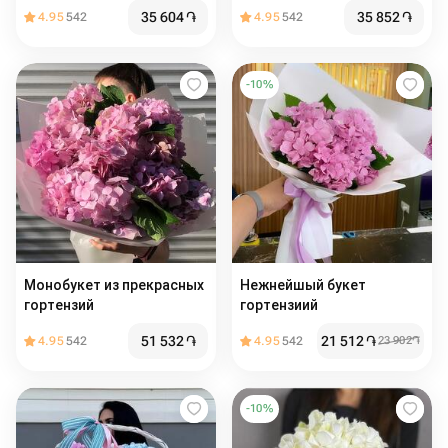
35 604
֏
35 852
֏
4.95
542
4.95
542
-
10
%
Монобукет из прекрасных
Нежнейшый букет
гортензий
гортензиий
51 532
֏
21 512
֏
4.95
542
4.95
542
23 902
֏
-
10
%