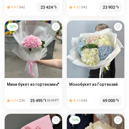
23 424
֏
23 902
֏
4.95
542
4.95
542
-
10
%
Мини букет из гортензии💕
Монобукет из Гортензий
25 495
֏
69 000
֏
4.94
236
28 328
֏
4.95
645
-
10
%