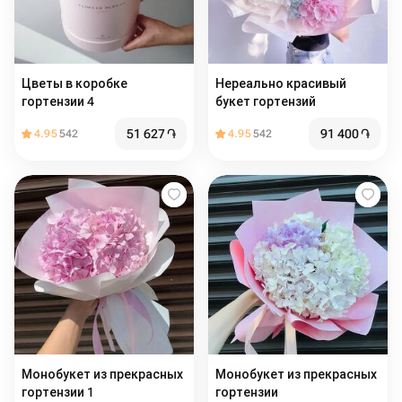
Цветы в коробке
Нереально красивый
гортензии 4
букет гортензий
51 627
֏
91 400
֏
4.95
542
4.95
542
Монобукет из прекрасных
Монобукет из прекрасных
гортензии 1
гортензии