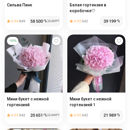
Сильва Пинк
Белая гортензия в
коробочке🤍
58 500
֏
39 199
֏
4.90
849
78 000
֏
4.95
542
-
10
%
Мини букет с нежной
Мини букет с нежной
гортензией
гортензией 1
20 651
֏
21 989
֏
4.95
542
22 946
֏
4.95
542