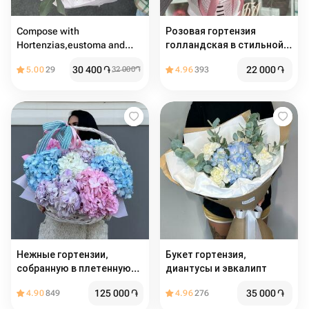
Compose with
Розовая гортензия
Hortenzias,eustoma and
голландская в стильной
Roses, Decorated with
упаковке
30 400
֏
22 000
֏
5.00
29
32 000
֏
4.96
393
eucalyptus
Нежные гортензии,
Букет гортензия,
собранную в плетенную
диантусы и эвкалипт
корзину
125 000
֏
35 000
֏
4.90
849
4.96
276