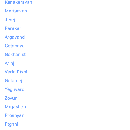
Kanakeravan
Mertsavan
Jrvej
Parakar
Argavand
Getapnya
Gekhanist
Arinj
Verin Ptxni
Getamej
Yeghvard
Zovuni
Mrgashen
Proshyan
Ptghni