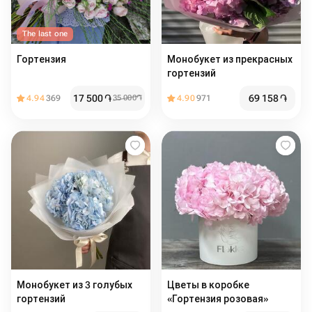
The last one
Гортензия
Монобукет из прекрасных
гортензий
17 500
֏
69 158
֏
4.94
369
35 000
֏
4.90
971
Монобукет из 3 голубых
Цветы в коробке
гортензий
«Гортензия розовая»