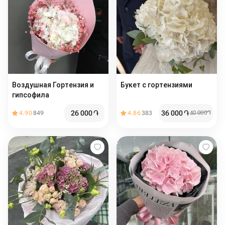
Воздушная Гортензия и
Букет с гортензиями
гипсофила
26 000
֏
36 000
֏
4.90
849
4.86
383
40 000
֏