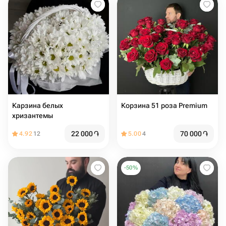
Карзина белых
Корзина 51 роза Premium
хризантемы
22 000
֏
70 000
֏
4.92
12
5.00
4
-
50
%