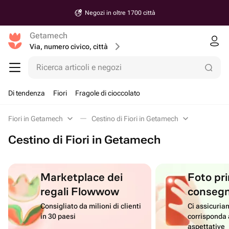
Negozi in oltre 1700 città
Getamech
Via, numero civico, città
Ricerca articoli e negozi
Di tendenza
Fiori
Fragole di cioccolato
Fiori in Getamech
Cestino di Fiori in Getamech
Cestino di Fiori in Getamech
Marketplace dei
Foto pri
regali Flowwow
conseg
Consigliato da milioni di clienti
Ci assicuriam
in 30 paesi
corrisponda 
aspettative