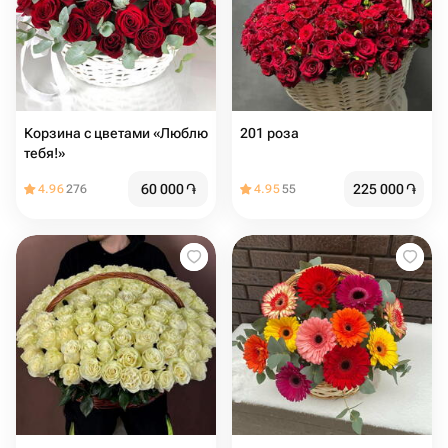
Корзина с цветами «Люблю
тебя!»
60 000
֏
225 000
֏
4.96
276
4.95
55