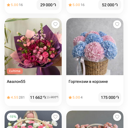
29 000
֏
52 000
֏
5.00
16
5.00
16
L'ultima
Авалон55
Гортензии в корзине
11 662
֏
175 000
֏
4.55
281
11 900
֏
5.00
4
-
15
%