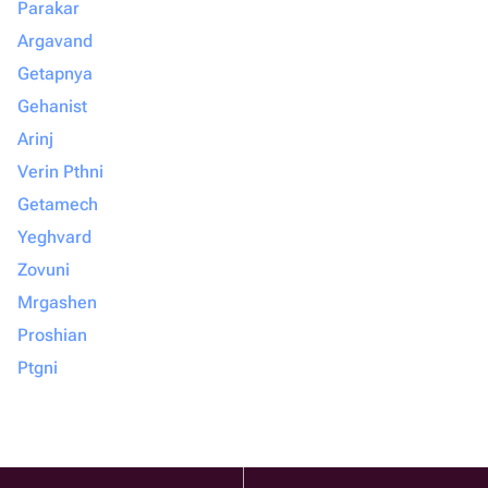
Parakar
Argavand
Getapnya
Gehanist
Arinj
Verin Pthni
Getamech
Yeghvard
Zovuni
Mrgashen
Proshian
Ptgni