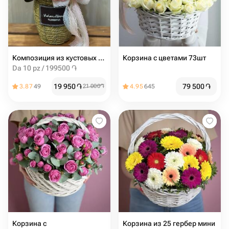
Композиция из кустовых пионовидных роз в корзинке
Корзина с цветами 73шт
Da 10 pz / 199500 ֏
19 950
֏
79 500
֏
3.87
49
21 000
֏
4.95
645
Корзина с
Корзина из 25 гербер мини