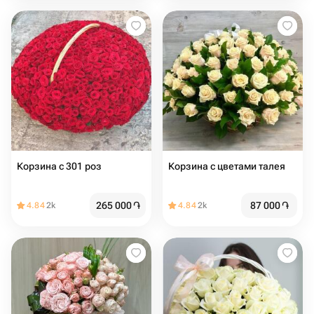
Корзина с 301 роз
Корзина с цветами талея
265 000
֏
87 000
֏
4.84
2k
4.84
2k