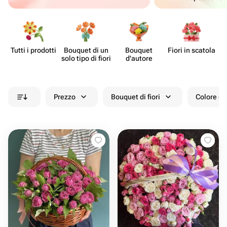
Tutti i prodotti
Bouquet di un
Bouquet
Fiori in scatola
Ce
solo tipo di fiori
d'autore
Prezzo
Bouquet di fiori
Colore de