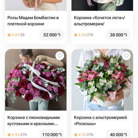
Розы Мадам Бомбастик в
Корзина «Хочется лета»/
плетеной корзине
альстромерия/
52 000
֏
38 000
֏
4.95
55
4.96
276
Корзина с пионовидными
Корзина с альстромерией
кустовыми и красными
«Роскошь»
розами
110 000
֏
40 000
֏
4.96
276
4.96
276