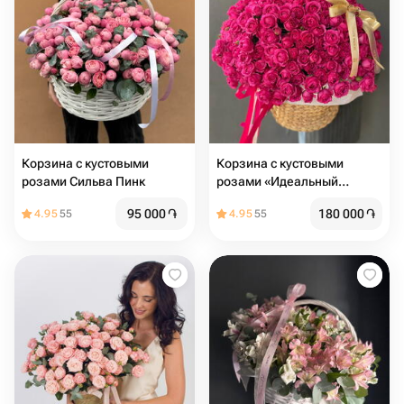
Корзина с кустовыми
Корзина с кустовыми
розами Сильва Пинк
розами «Идеальный
подарок»
95 000
֏
180 000
֏
4.95
55
4.95
55