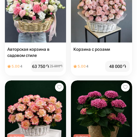
Авторская корзина в
Корзина с розами
садовом стиле
63 750
֏
48 000
֏
5.00
4
75 000
֏
5.00
4