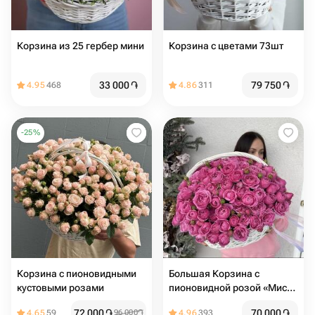
Корзина из 25 гербер мини
Корзина с цветами 73шт
33 000
֏
79 750
֏
4.95
468
4.86
311
-
25
%
Корзина с пионовидными
Большая Корзина с
кустовыми розами
пионовидной розой «Мисти
баблз»
72 000
֏
70 000
֏
4.65
59
96 000
֏
4.96
393