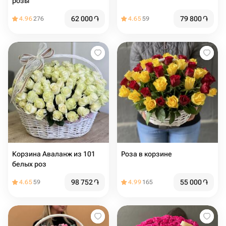
розы
62 000
֏
79 800
֏
4.96
276
4.65
59
Корзина Аваланж из 101
Роза в корзине
белых роз
98 752
֏
55 000
֏
4.65
59
4.99
165