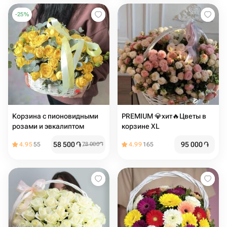
-
25
%
Корзина с пионовидными
PREMIUM 💎хит🔥Цветы в
розами и эвкалиптом
корзине XL
58 500
֏
95 000
֏
4.95
55
78 000
֏
4.99
165