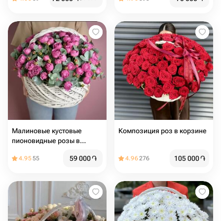
Малиновые кустовые
Композиция роз в корзине
пионовидные розы в
корзине
59 000
֏
105 000
֏
4.95
55
4.96
276