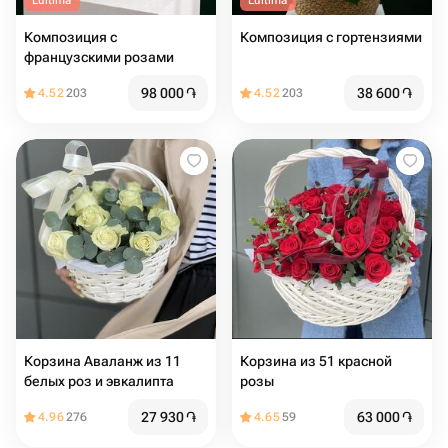
L'ultima
L'ultima
Композиция с
Композиция с гортензиями
французскими розами
98 000
֏
38 600
֏
4.52
203
4.52
203
Корзина Аваланж из 11
Корзина из 51 красной
белых роз и эвкалипта
розы
27 930
֏
63 000
֏
4.96
276
4.65
59