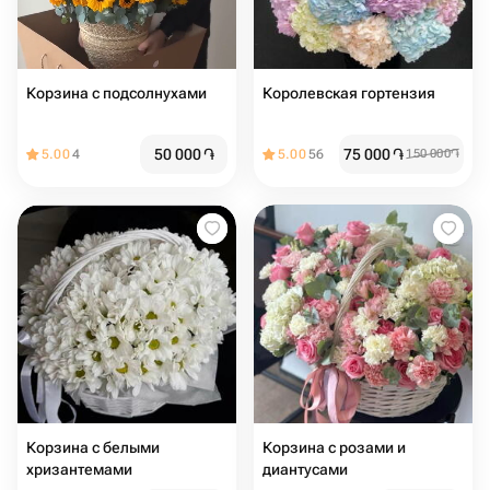
Корзина с подсолнухами
Королевская гортензия
50 000
֏
75 000
֏
5.00
4
5.00
56
150 000
֏
Корзина с белыми
Корзина с розами и
хризантемами
диантусами