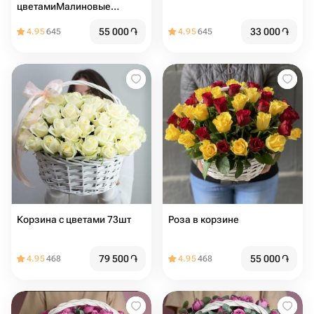
цветамиМалиновые
кустовые пионовидные
55 000
֏
33 000
֏
4.95
645
4.95
645
розы в корзине
Корзина с цветами 73шт
Роза в корзине
79 500
֏
55 000
֏
4.95
468
4.95
468