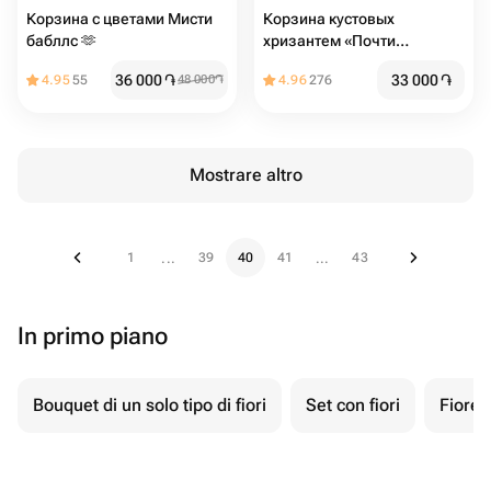
Корзина с цветами Мисти
Корзина кустовых
бабллс 🫶
хризантем «Почти
ромашки»
36 000
֏
33 000
֏
4.95
55
48 000
֏
4.96
276
Mostrare altro
1
39
40
41
43
...
...
In primo piano
Bouquet di un solo tipo di fiori
Set con fiori
Fiore 