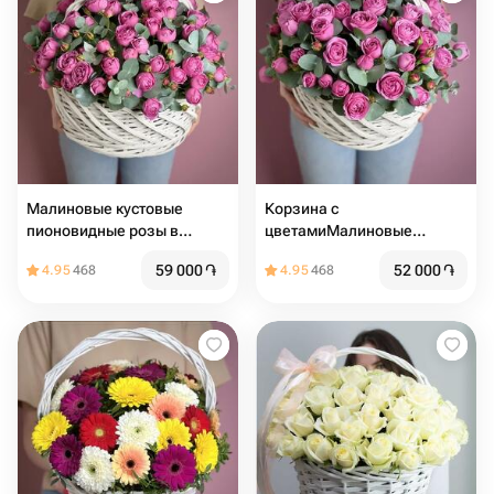
Малиновые кустовые
Корзина с
пионовидные розы в
цветамиМалиновые
корзине
кустовые пионовидные
59 000
֏
52 000
֏
4.95
468
4.95
468
розы в корзине