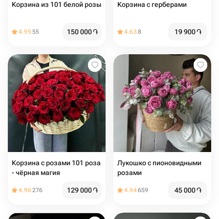
Корзина из 101 белой розы
Корзина с герберами
150 000
֏
19 900
֏
4.95
55
4.63
8
Корзина с розами 101 роза
Лукошко с пионовидными
- чёрная магия
розами
129 000
֏
45 000
֏
4.96
276
4.94
659