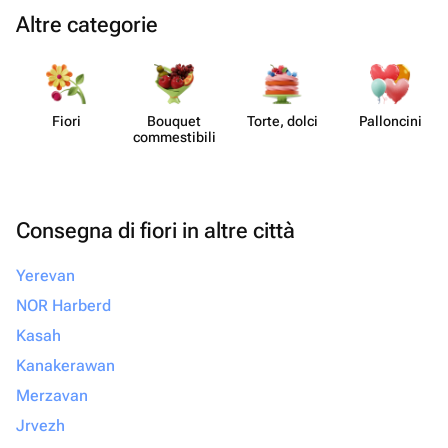
Altre categorie
Fiori
Bouquet
Torte, dolci
Pall​oncini
commes​tibili
Consegna di fiori in altre città
Yerevan
NOR Harberd
Kasah
Kanakerawan
Merzavan
Jrvezh