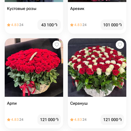
Кустовые розы
Аревик
43 100
֏
101 000
֏
4.83
24
4.83
24
Арпи
Сирануш
121 000
֏
121 000
֏
4.83
24
4.83
24