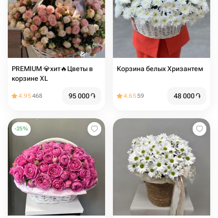
PREMIUM 💎хит🔥Цветы в
Корзина белых Хризантем
корзине XL
95 000
֏
48 000
֏
4.95
468
4.65
59
-
25
%