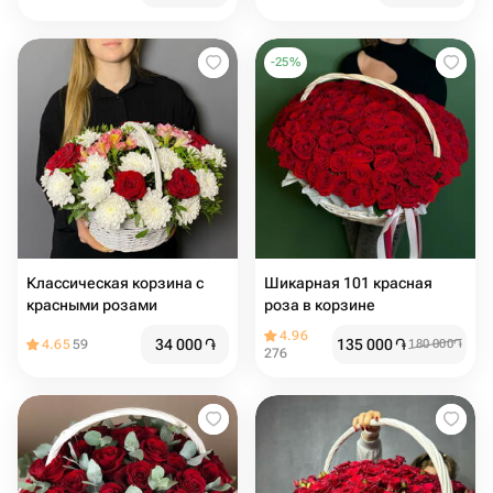
-
25
%
Классическая корзина с
Шикарная 101 красная
красными розами
роза в корзине
4.96
34 000
֏
135 000
֏
4.65
59
180 000
֏
276