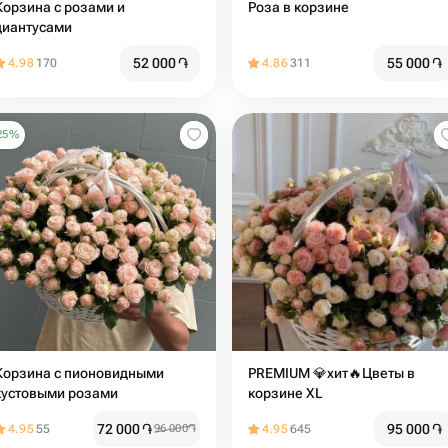
Корзина с розами и
Роза в корзине
диантусами
52 000
֏
55 000
֏
4.98
170
4.86
311
25
%
Корзина с пионовидными
PREMIUM 💎хит🔥Цветы в
кустовыми розами
корзине XL
72 000
֏
95 000
֏
4.95
55
96 000
֏
4.95
645