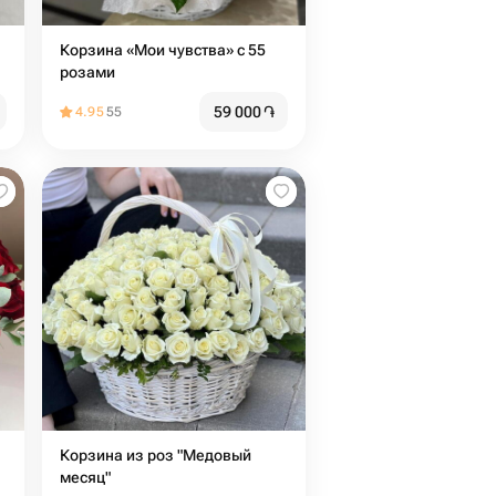
Корзина «Мои чувства» с 55
розами
59 000
֏
4.95
55
Корзина из роз "Медовый
месяц"