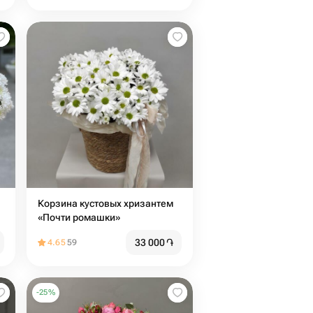
Корзина кустовых хризантем
«Почти ромашки»
33 000
֏
4.65
59
-
25
%