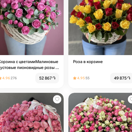
Корзина с цветамиМалиновые
Роза в корзине
кустовые пионовидные розы в
корзине
52 867
֏
49 875
֏
4.96
276
4.95
55