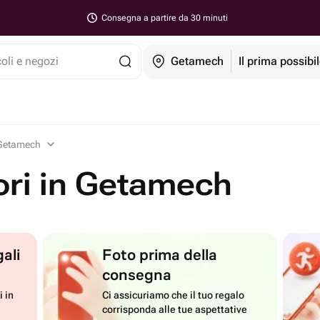
Consegna a partire da 30 minuti
coli e negozi
Getamech
Il prima possibi
n Getamech
iori in Getamech
ali
Foto prima della
consegna
i in
Ci assicuriamo che il tuo regalo
corrisponda alle tue aspettative