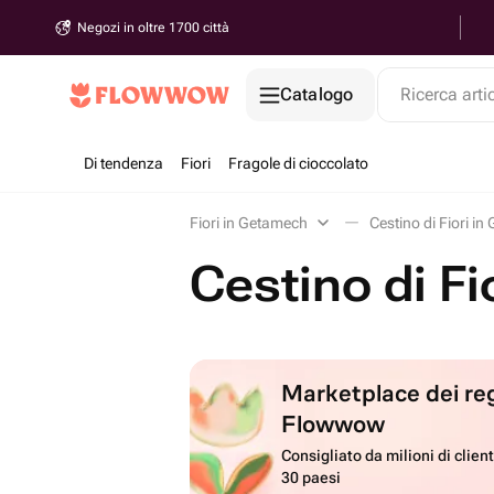
Negozi in oltre 1700 città
Catalogo
Ricerca arti
Di tendenza
Fiori
Fragole di cioccolato
Fiori in Getamech
Cestino di Fiori i
Cestino di F
Marketplace dei reg
Flowwow
Consigliato da milioni di client
30 paesi