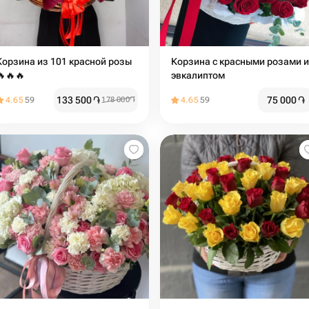
Корзина из 101 красной розы
Корзина с красными розами и
🔥🔥🔥
эвкалиптом
133 500
֏
75 000
֏
4.65
59
178 000
֏
4.65
59