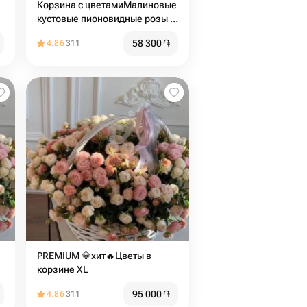
Корзина с цветамиМалиновые
кустовые пионовидные розы в
корзине
58 300
֏
4.86
311
PREMIUM 💎хит🔥Цветы в
корзине XL
95 000
֏
4.86
311