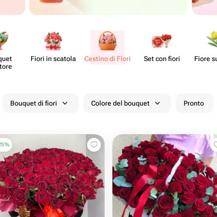
quet
Fiori in scatola
Cestino di Fiori
Set con fiori
Fiore s
tore
Bouquet di fiori
Colore del bouquet
Pronto
25
%