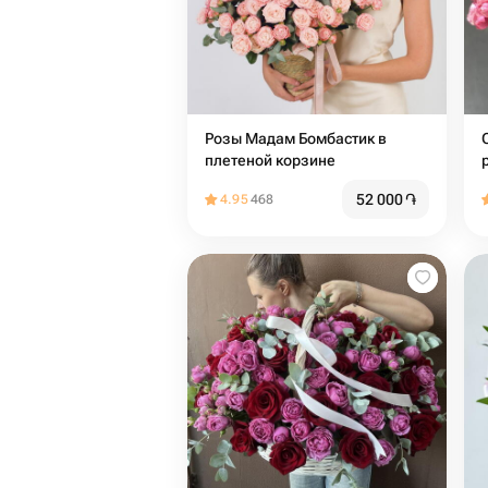
Розы Мадам Бомбастик в
плетеной корзине
52 000
֏
4.95
468