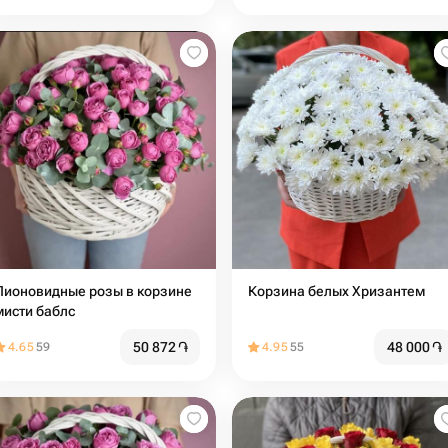
Пионовидные розы в корзине
Корзина белых Хризантем
мисти баблс
50 872
֏
48 000
֏
4.65
59
4.95
55