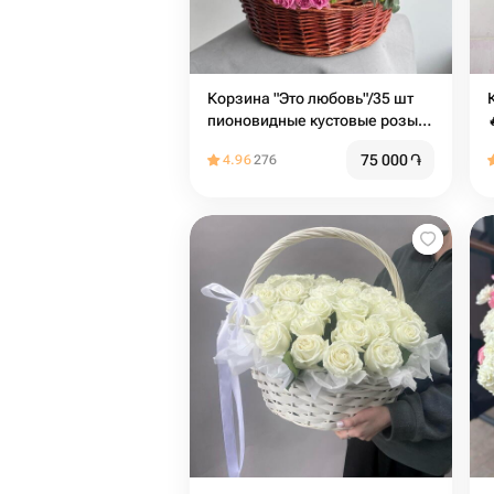
Корзина "Это любовь"/35 шт
пионовидные кустовые розы/
эвкалипт/Корзина с цветами/
75 000
֏
4.96
276