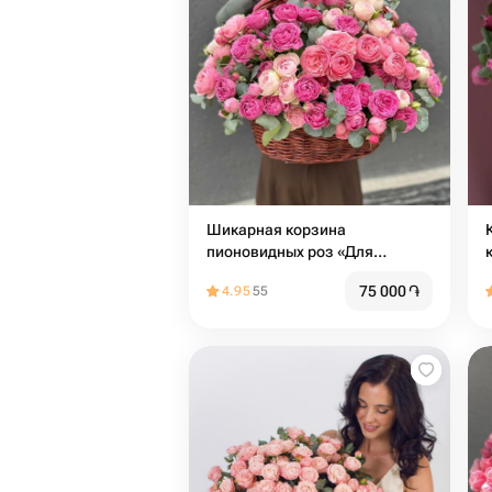
Шикарная корзина
пионовидных роз «Для
единственной»
75 000
֏
4.95
55