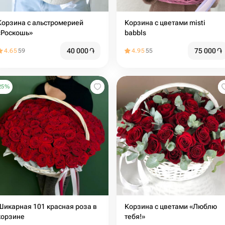
Корзина с альстромерией
Корзина с цветами misti
«Роскошь»
babbls
40 000
֏
75 000
֏
4.65
59
4.95
55
25
%
Шикарная 101 красная роза в
Корзина с цветами «Люблю
корзине
тебя!»