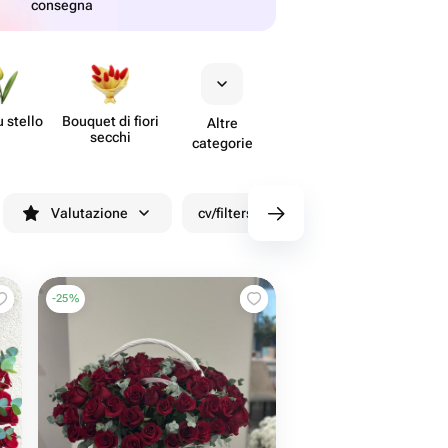
consegna
u stello
Bouquet di fiori
Altre
secchi
categorie
Valutazione
cv/filters/name_fast_delivery
Sco
-
25
%