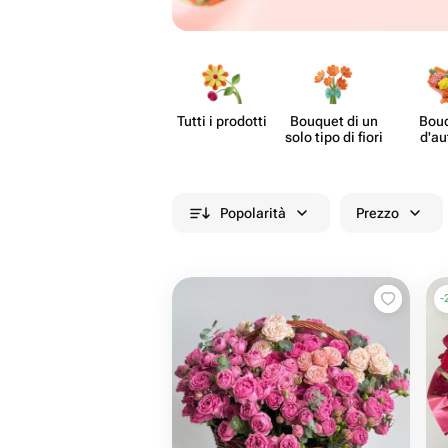
Tutti i prodotti
Bouquet di un
Bou
solo tipo di fiori
d'au
Popolarità
Prezzo
-