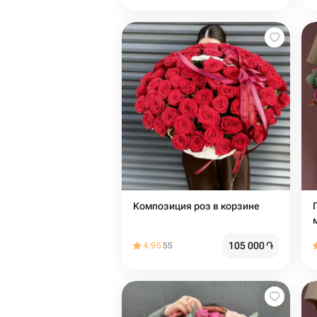
Композиция роз в корзине
105 000
֏
4.95
55