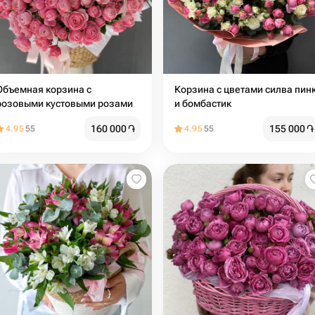
Объемная корзина с
Корзина с цветами силва пин
розовыми кустовыми розами
и бомбастик
160 000
֏
155 000
֏
4.95
55
4.95
55