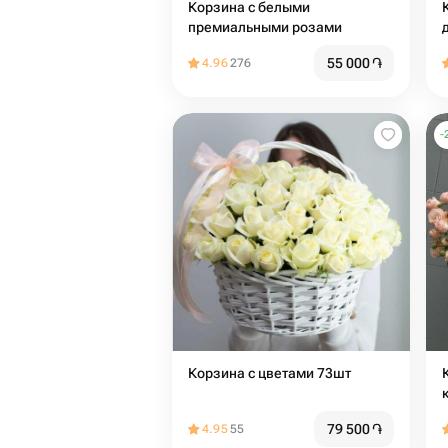
Корзина с белыми
премиальными розами
55 000
֏
4.96
276
-
Корзина с цветами 73шт
79 500
֏
4.95
55