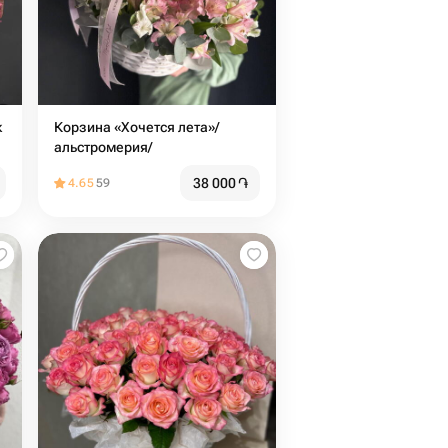
к
Корзина «Хочется лета»/
альстромерия/
38 000
֏
4.65
59