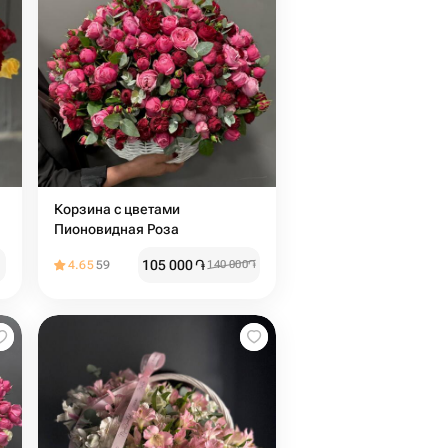
Корзина с цветами
Пионовидная Роза
105 000
֏
4.65
59
140 000
֏