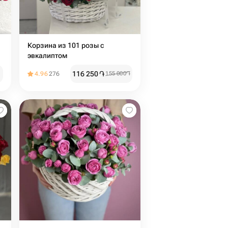
Корзина из 101 розы с
эвкалиптом
116 250
֏
4.96
276
155 000
֏