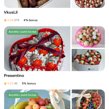
VkusLil
4.88
379
4% bonus
Accetta i punti bonus
Presentino
4.83
45
5% bonus
Accetta i punti bonus