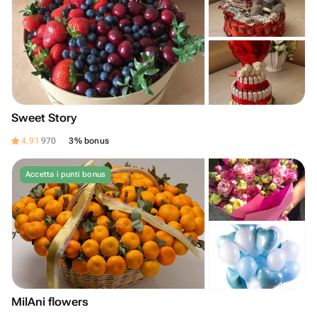
Sweet Story
4.91
970
3% bonus
Accetta i punti bonus
MilAni flowers