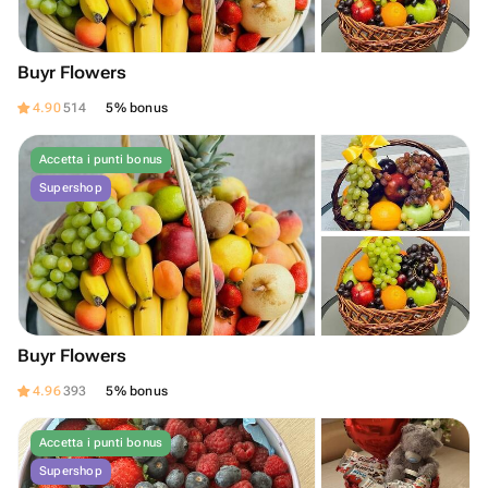
Buyr Flowers
4.90
514
5% bonus
Accetta i punti bonus
Supershop
Buyr Flowers
4.96
393
5% bonus
Accetta i punti bonus
Supershop