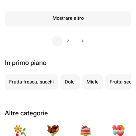
Mostrare altro
1
2
In primo piano
Frutta fresca, succhi
Dolci
Miele
Frutta secc
Altre categorie