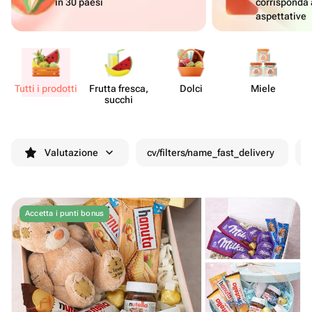
in 30 paesi
corrisponda 
aspettative
Tutti i prodotti
Frutta fresca,
Dolci
Miele
succhi
Valutazione
cv/filters/name_fast_delivery
S
Accetta i punti bonus