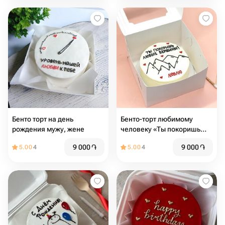
Бенто торт на день
Бенто-торт любимому
рождения мужу, жене
человеку «Ты покоришь
любые вершины»
9 000
֏
9 000
֏
5.00
4
5.00
4