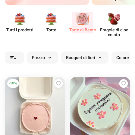
Tutti i prodotti
Torte
Torte di Bento
Fragole di cioc​
De
colato
Prezzo
Bouquet di fiori
Colore de
-
50
%