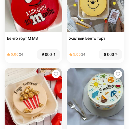
Бенто торт M MS
Жёлтый Бенто торт
9 000
֏
8 000
֏
5.00
24
5.00
24