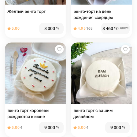
Жёлтый Бенто торт
Бенто-торт на день
рождения «сердце»
8 000
֏
8 460
֏
5.00
4.95
163
9 000
֏
Бенто торт королевы
Бенто торт с вашим
рождаются в июне
дизайном
9 000
֏
9 000
֏
5.00
4
5.00
4