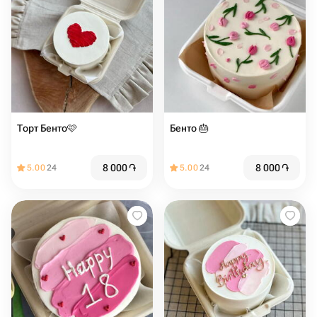
Торт Бенто🩷
Бенто 🎂
8 000
֏
8 000
֏
5.00
24
5.00
24