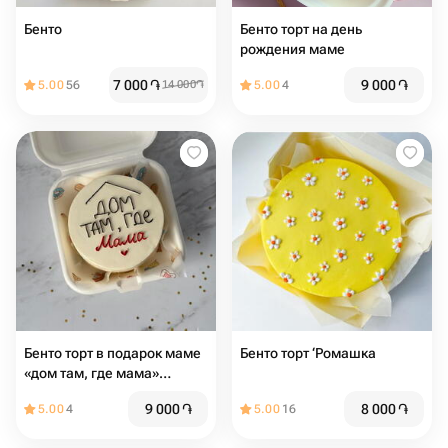
Бенто ️
Бенто торт на день
рождения маме
7 000
֏
9 000
֏
5.00
56
14 000
֏
5.00
4
Бенто торт в подарок маме
Бенто торт ‘Ромашка
«дом там, где мама»
мамуле
9 000
֏
8 000
֏
5.00
4
5.00
16