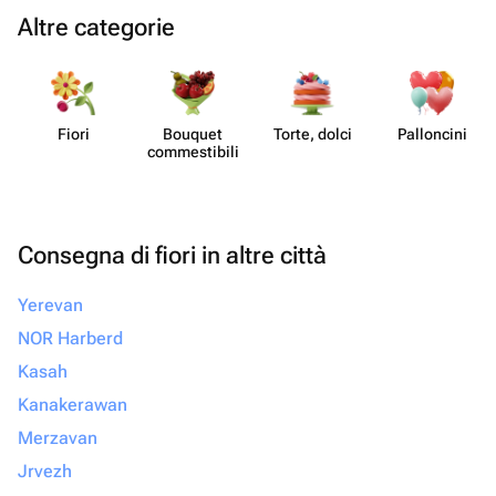
Altre categorie
Fiori
Bouquet
Torte, dolci
Pall​oncini
commes​tibili
Consegna di fiori in altre città
Yerevan
NOR Harberd
Kasah
Kanakerawan
Merzavan
Jrvezh