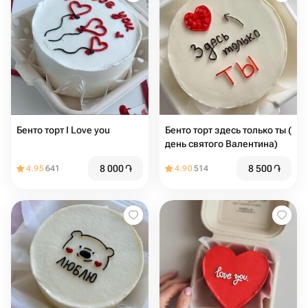
Бенто торт I Love you
Бенто торт здесь только ты (
день святого Валентина)
8 000
֏
8 500
֏
4.95
641
4.90
514