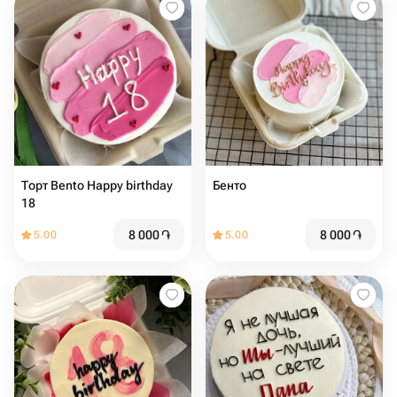
Торт Bento Happy birthday
Бенто
18
8 000
֏
8 000
֏
5.00
5.00