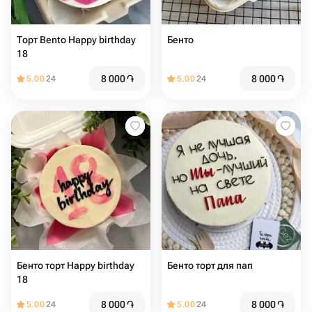
Торт Bento Happy birthday
Бенто
18
8 000
֏
8 000
֏
5.00
24
5.00
24
Бенто торт Happy birthday
Бенто торт для пап
18
8 000
֏
8 000
֏
5.00
24
5.00
24