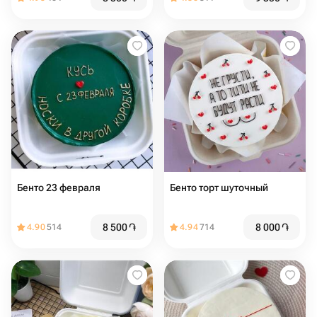
защитник»
защитник»
Бенто 23 февраля️
Бенто торт шуточный
8 500
֏
8 000
֏
4.90
514
4.94
714