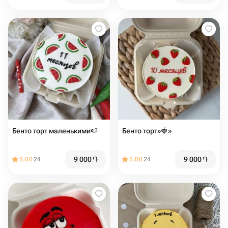
Бенто торт маленькими🍉
Бенто торт»🍓»
9 000
֏
9 000
֏
5.00
24
5.00
24