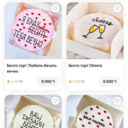
Бенто торт ‘Любить-бесить
Бенто торт Cheers
вечно
8 000
֏
8 000
֏
5.00
16
5.00
16