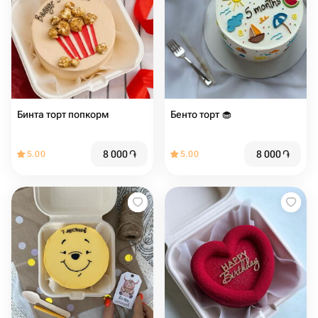
Бинта торт попкорм
Бенто торт 🧁 ️️️
8 000
֏
8 000
֏
5.00
5.00