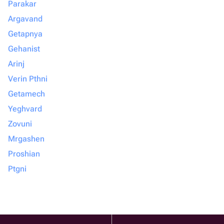
Parakar
Argavand
Getapnya
Gehanist
Arinj
Verin Pthni
Getamech
Yeghvard
Zovuni
Mrgashen
Proshian
Ptgni