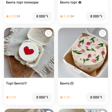
Бинта торт попкорм
Бенто торт 🧁 ️️️
8 000
֏
8 000
֏
5.00
24
5.00
24
Торт Бенто🩷
Бенто 🎂
8 000
֏
8 000
֏
5.00
5.00