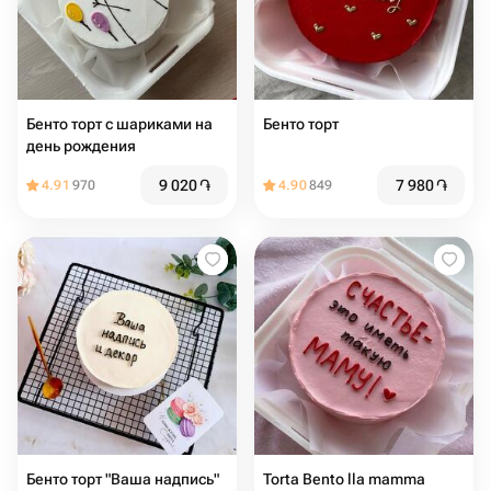
Бенто торт с шариками на
Бенто торт
день рождения
9 020
֏
7 980
֏
4.91
970
4.90
849
Бенто торт "Ваша надпись"
Torta Bento lla mamma