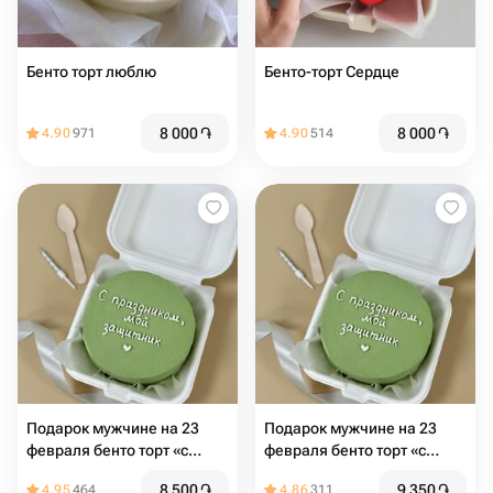
Бенто торт люблю
Бенто-торт Сердце
8 000
֏
8 000
֏
4.90
971
4.90
514
Подарок мужчине на 23
Подарок мужчине на 23
февраля бенто торт «с
февраля бенто торт «с
праздником , мой
праздником , мой
8 500
֏
9 350
֏
4.95
464
4.86
311