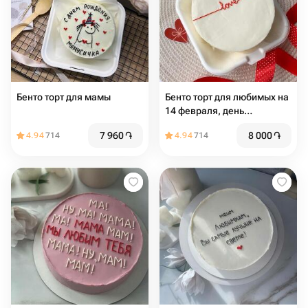
Бенто торт для мамы
Бенто торт для любимых на
14 февраля, день
влюбленных
7 960
֏
8 000
֏
4.94
714
4.94
714