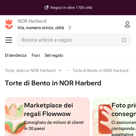
Negozi in oltre 1700 città
NOR Harberd
Via, numero civico, città
Ricerca articoli e negozi
Di tendenza
Fiori
Set regalo
Torte, dolci in NOR Harberd
Torte di Bento in NOR Harberd
Torte di Bento in NOR Harberd
Marketplace dei
Foto pri
regali Flowwow
conseg
Consigliato da milioni di clienti
Ci assicuriam
in 30 paesi
corrisponda 
aspettative