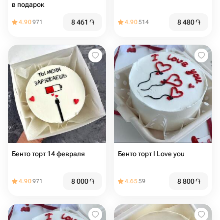
в подарок
8 461
֏
8 480
֏
4.90
971
4.90
514
Бенто торт 14 февраля
Бенто торт I Love you
8 000
֏
8 800
֏
4.90
971
4.65
59