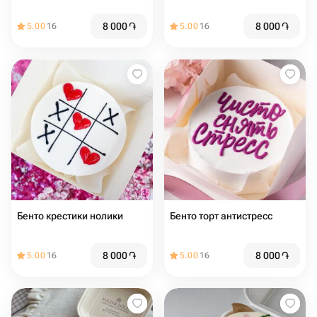
8 000
֏
8 000
֏
5.00
16
5.00
16
Бенто крестики нолики
Бенто торт антистресс
8 000
֏
8 000
֏
5.00
16
5.00
16