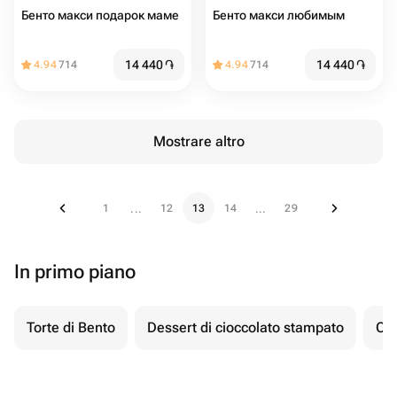
Бенто макси подарок маме
Бенто макси любимым
14 440
֏
14 440
֏
4.94
714
4.94
714
Mostrare altro
1
12
13
14
29
...
...
In primo piano
Torte di Bento
Dessert di cioccolato stampato
Ch