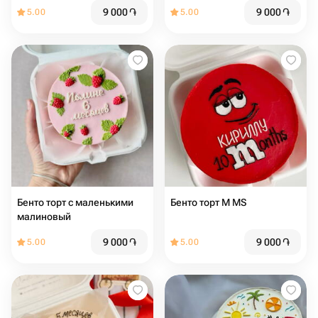
9 000
֏
9 000
֏
5.00
5.00
Бенто торт с маленькими
Бенто торт M MS
малиновый
9 000
֏
9 000
֏
5.00
5.00