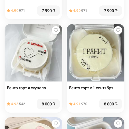
7 990
֏
7 990
֏
4.90
971
4.90
971
Бенто торт я скучала
Бенто торт к 1 сентября
8 000
֏
8 800
֏
4.95
542
4.91
970