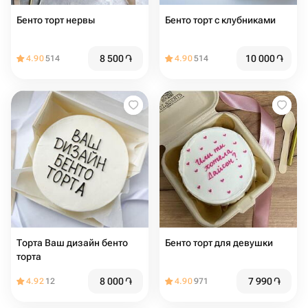
Бенто торт нервы
Бенто торт с клубниками
8 500
֏
10 000
֏
4.90
514
4.90
514
Торта Ваш дизайн бенто
Бенто торт для девушки
торта
8 000
֏
7 990
֏
4.92
12
4.90
971