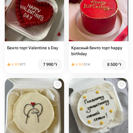
Бенто торт Valentine s Day
Красный бенто торт happy
birthday
7 990
֏
8 500
֏
4.90
971
4.90
514