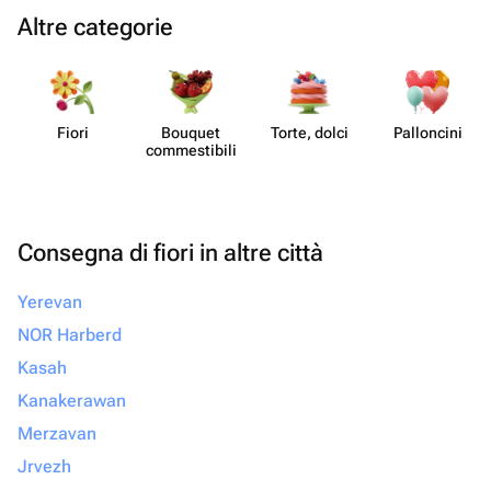
Altre categorie
Fiori
Bouquet
Torte, dolci
Pall​oncini
commes​tibili
Consegna di fiori in altre città
Yerevan
NOR Harberd
Kasah
Kanakerawan
Merzavan
Jrvezh