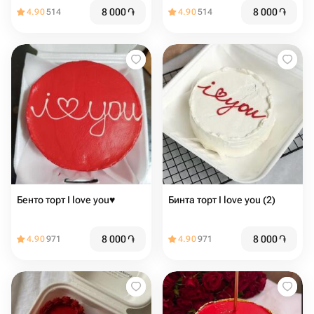
8 000
֏
8 000
֏
4.90
514
4.90
514
Бенто торт I love you♥️
Бинта торт I love you (2)
8 000
֏
8 000
֏
4.90
971
4.90
971