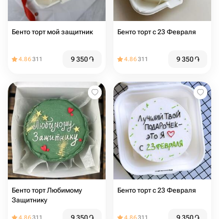
Бенто торт мой защитник
Бенто торт с 23 Февраля
9 350
֏
9 350
֏
4.86
311
4.86
311
Бенто торт Любимому
Бенто торт с 23 Февраля
Защитнику
9 350
֏
9 350
֏
4.86
311
4.86
311