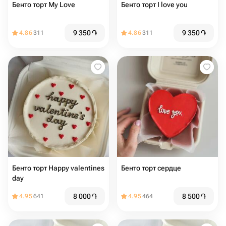
Бенто торт My Love
Бенто торт I love you
9 350
֏
9 350
֏
4.86
311
4.86
311
Бенто торт Happy valentines
Бенто торт сердце
day
8 000
֏
8 500
֏
4.95
641
4.95
464