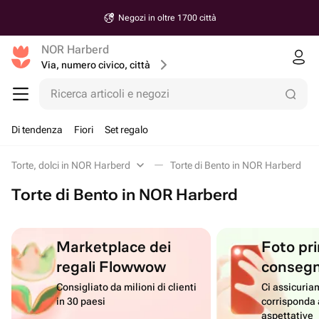
Negozi in oltre 1700 città
NOR Harberd
Via, numero civico, città
Ricerca articoli e negozi
Di tendenza
Fiori
Set regalo
Torte, dolci in NOR Harberd
Torte di Bento in NOR Harberd
Torte di Bento in NOR Harberd
Marketplace dei
Foto pri
regali Flowwow
conseg
Consigliato da milioni di clienti
Ci assicuriam
in 30 paesi
corrisponda 
aspettative