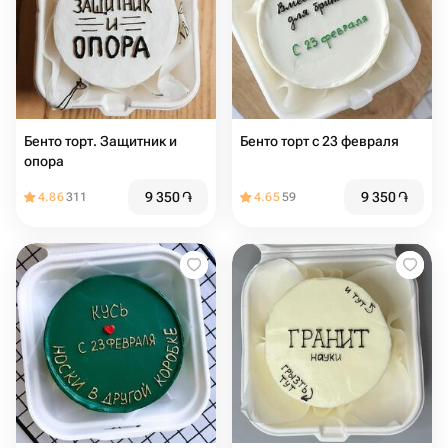
Бенто торт. Защитник и
Бенто торт с 23 февраля
опора
9 350
֏
9 350
֏
4.86
311
4.65
59