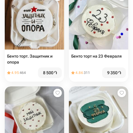
Бенто торт. Защитник и
Бенто торт на 23 Февраля
опора
8 500
֏
9 350
֏
4.95
464
4.86
311