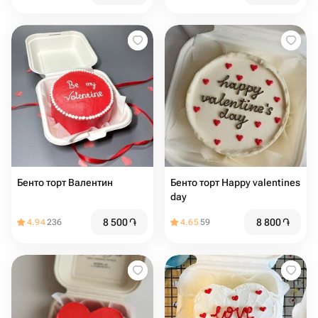
Бенто торт Валентин
Бенто торт Happy valentines
day
8 500
֏
8 800
֏
4.94
236
4.65
59