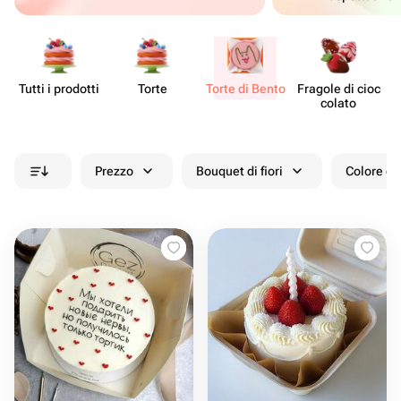
Tutti i prodotti
Torte
Torte di Bento
Fragole di cioc​
De
colato
Prezzo
Bouquet di fiori
Colore de