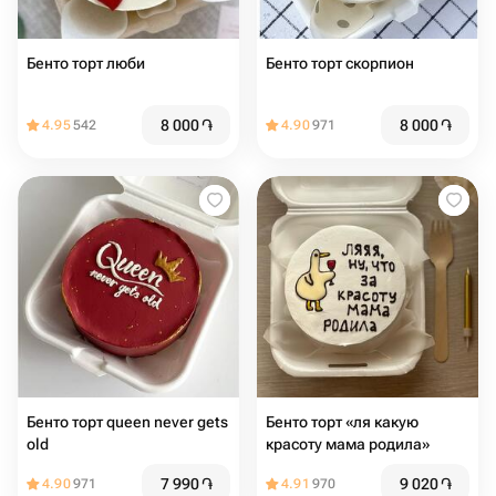
Бенто торт люби
Бенто торт скорпион
8 000
֏
8 000
֏
4.95
542
4.90
971
Бенто торт queen never gets
Бенто торт «ля какую
old
красоту мама родила»
7 990
֏
9 020
֏
4.90
971
4.91
970