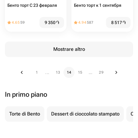
Бенто торт С 23 февраля
Бенто торт к 1 сентября
9 350
֏
8 517
֏
4.65
59
4.94
587
Mostrare altro
1
13
14
15
29
...
...
In primo piano
Torte di Bento
Dessert di cioccolato stampato
Ch