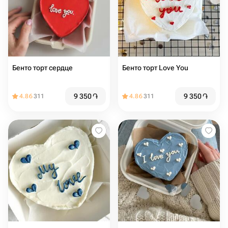
Бенто торт сердце
Бенто торт Love You
9 350
֏
9 350
֏
4.86
311
4.86
311