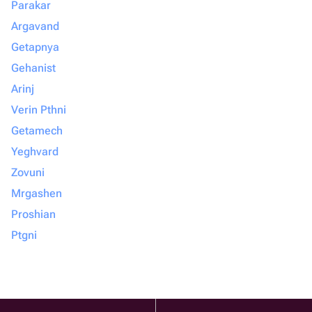
Parakar
Argavand
Getapnya
Gehanist
Arinj
Verin Pthni
Getamech
Yeghvard
Zovuni
Mrgashen
Proshian
Ptgni