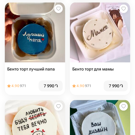
Бенто торт лучший папа
Бенто торт для мамы
7 990
֏
7 990
֏
4.90
971
4.90
971