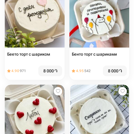
Беето торт с шариком
Бенто торт с шариками
8 000
֏
8 000
֏
4.90
971
4.95
542