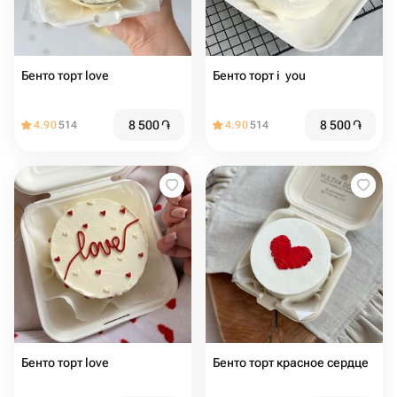
Бенто торт love
Бенто торт i ️ you
8 500
֏
8 500
֏
4.90
514
4.90
514
Бенто торт love ️
Бенто торт красное сердце