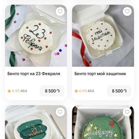
Бенто торт на 23 Февраля
Бенто торт мой защитник
8 500
֏
8 500
֏
4.95
464
4.95
464