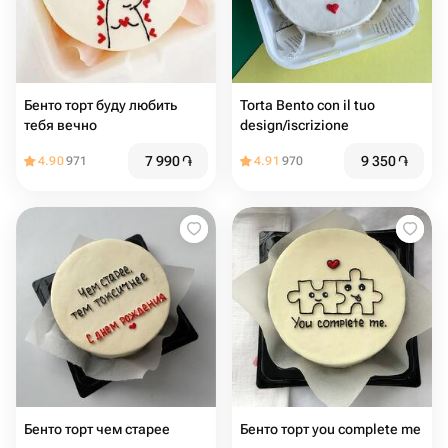
Бенто торт буду любить
Torta Bento con il tuo
тебя вечно
design/iscrizione
7 990
֏
9 350
֏
4.90
971
4.91
970
Бенто торт чем старее
Бенто торт you complete me