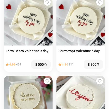
Torta Bento Valentine s day
Бенто торт Valentine s day
8 000
֏
8 800
֏
4.95
464
4.86
311