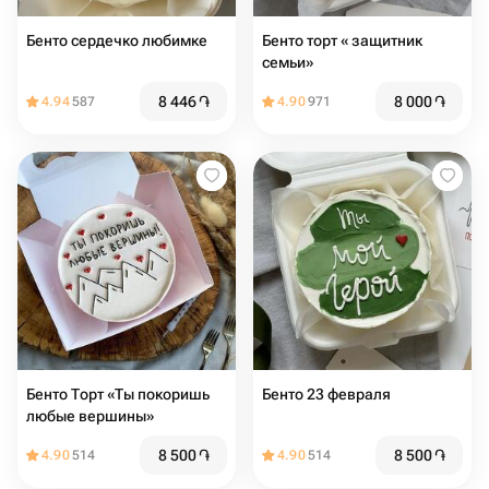
Бенто сердечко любимке
Бенто торт « защитник
семьи»
8 446
֏
8 000
֏
4.94
587
4.90
971
Бенто Торт «Ты покоришь
Бенто 23 февраля
любые вершины»
8 500
֏
8 500
֏
4.90
514
4.90
514