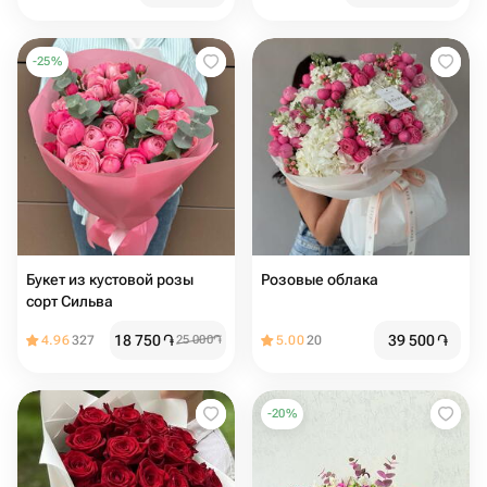
-
25
%
Букет из кустовой розы
Розовые облака
сорт Сильва
18 750
֏
39 500
֏
4.96
327
25 000
֏
5.00
20
-
20
%