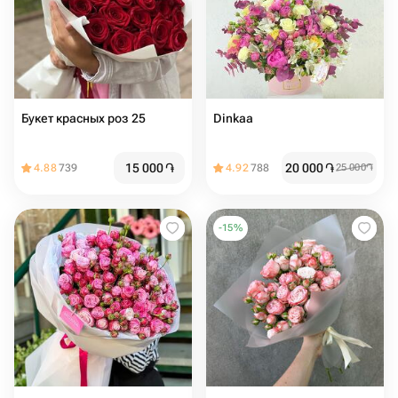
Букет красных роз 25
Dinkaa
15 000
֏
20 000
֏
4.88
739
4.92
788
25 000
֏
-
15
%