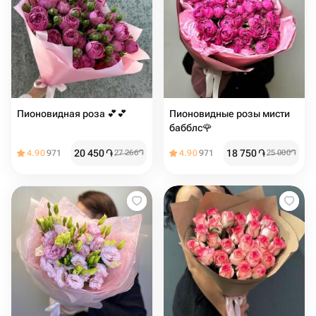
Пионовидная роза 💕💕
Пионовидные розы мисти
бабблс🌹
20 450
֏
18 750
֏
4.90
971
27 266
֏
4.90
971
25 000
֏