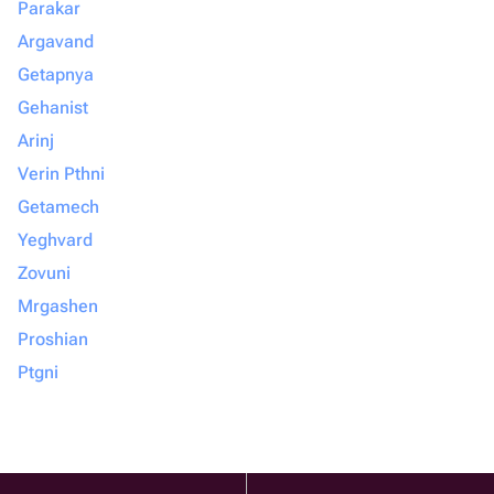
Parakar
Argavand
Getapnya
Gehanist
Arinj
Verin Pthni
Getamech
Yeghvard
Zovuni
Mrgashen
Proshian
Ptgni