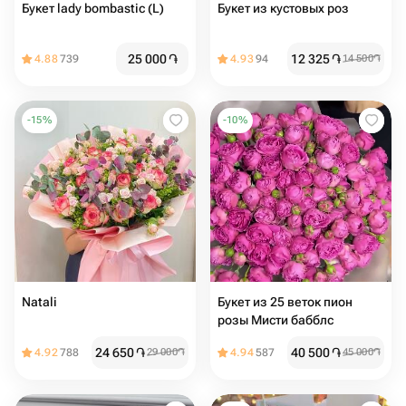
Букет lady bombastic (L)
Букет из кустовых роз
25 000
֏
12 325
֏
4.88
739
4.93
94
14 500
֏
-
15
%
-
10
%
Natali
Букет из 25 веток пион
розы Мисти бабблс
24 650
֏
40 500
֏
4.92
788
29 000
֏
4.94
587
45 000
֏