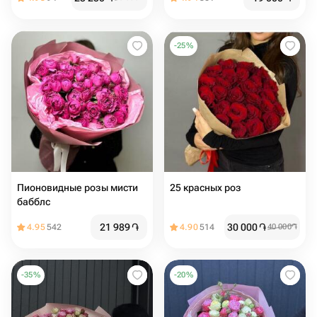
-
25
%
Пионовидные розы мисти
25 красных роз
бабблс
21 989
֏
30 000
֏
4.95
542
4.90
514
40 000
֏
-
35
%
-
20
%