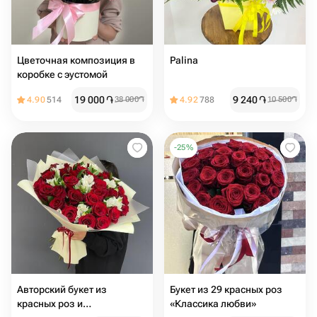
Цветочная композиция в
Palina
коробке с эустомой
19 000
֏
9 240
֏
4.90
514
38 000
֏
4.92
788
10 500
֏
-
25
%
Авторский букет из
Букет из 29 красных роз
красных роз и
«Классика любви»