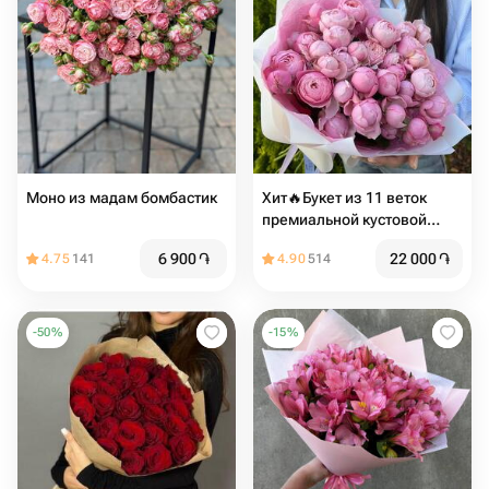
Моно из мадам бомбастик
Хит🔥Букет из 11 веток
премиальной кустовой
пион розы silva pink
6 900
֏
22 000
֏
4.75
141
4.90
514
-
50
%
-
15
%