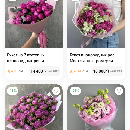
Букет из 7 кустовых
Букет пионовидных роз
пионовидных роз и
Мисти и альстромерии
эвкалипта
14 400
֏
18 000
֏
4.93
94
16 000
֏
4.94
714
24 000
֏
-
15
%
-
25
%