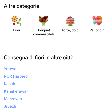
Altre categorie
Fiori
Bouquet
Torte, dolci
Pall​oncini
commes​tibili
Consegna di fiori in altre città
Yerevan
NOR Harberd
Kasah
Kanakerawan
Merzavan
Jrvezh