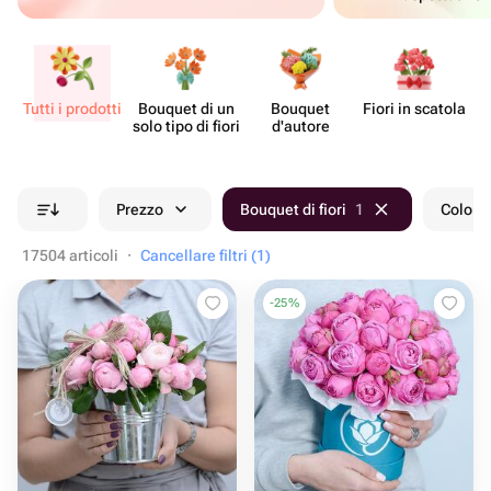
Tutti i prodotti
Bouquet di un
Bouquet
Fiori in scatola
Ce
solo tipo di fiori
d'autore
Prezzo
Bouquet di fiori
1
Colore
17504 articoli
·
Cancellare filtri (1)
-
25
%