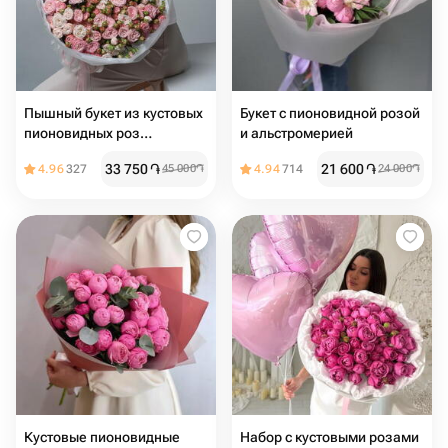
Пышный букет из кустовых
Букет с пионовидной розой
пионовидных роз
и альстромерией
Бомбастик
33 750
֏
21 600
֏
4.96
327
45 000
֏
4.94
714
24 000
֏
Кустовые пионовидные
Набор с кустовыми розами