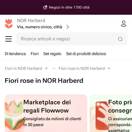
Negozi in oltre 1700 città
NOR Harberd
Via, numero civico, città
Ricerca articoli e negozi
Di tendenza
Fiori
Set regalo
Set di prodotti deliziosi
Fiori in NOR Harberd
Fiori rose in NOR Harberd
Fiori rose in NOR Harberd
Marketplace dei
Foto pri
regali Flowwow
conseg
Consigliato da milioni di clienti
Ci assicuriam
in 30 paesi
corrisponda 
aspettative