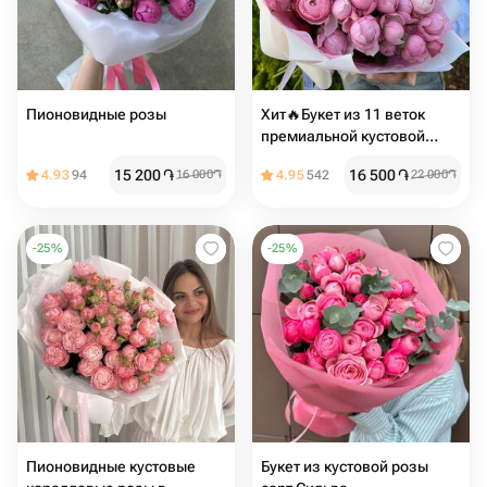
Пионовидные розы
Хит🔥Букет из 11 веток
премиальной кустовой
пион розы silva pink
15 200
֏
16 500
֏
4.93
94
16 000
֏
4.95
542
22 000
֏
-
25
%
-
25
%
Пионовидные кустовые
Букет из кустовой розы