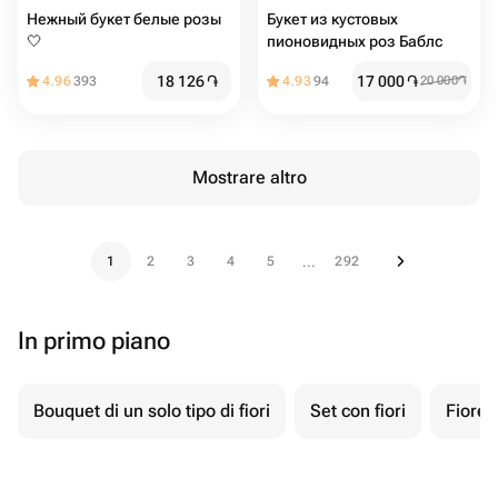
Нежный букет белые розы
Букет из кустовых
🤍
пионовидных роз Баблс
18 126
֏
17 000
֏
4.96
393
4.93
94
20 000
֏
Mostrare altro
1
2
3
4
5
292
...
In primo piano
Bouquet di un solo tipo di fiori
Set con fiori
Fiore 