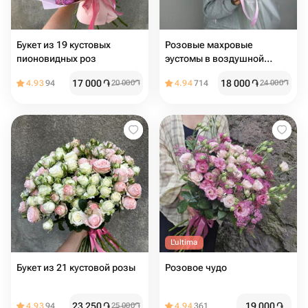
Букет из 19 кустовых
Розовые махровые
пионовидных роз
эустомы в воздушной
упаковке 5шт
17 000
֏
18 000
֏
4.93
94
20 000
֏
4.94
714
24 000
֏
L'ultima
Букет из 21 кустовой розы
Розовое чудо
23 250
֏
19 000
֏
4.93
94
25 000
֏
4.94
361