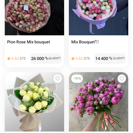
Pion Rose Mix bouquet
Mix Bouquet💘
26 000
֏
14 400
֏
4.86
375
40 000
֏
4.86
375
18 000
֏
-
15
%