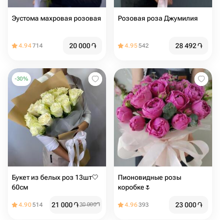
Эустома махровая розовая
Розовая роза Джумилия
20 000
֏
28 492
֏
4.94
714
4.95
542
-
30
%
Букет из белых роз 13шт🤍
Пионовидные розы
60см
коробке🌷
21 000
֏
23 000
֏
4.90
514
30 000
֏
4.96
393