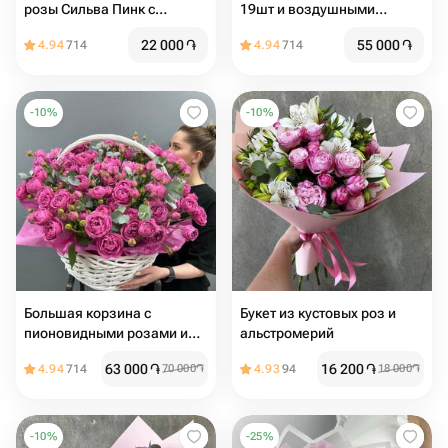
розы Сильва Пинк с
19шт и воздушными
эвкалиптом
шарами 3шт
22 000
֏
55 000
֏
4.94
714
4.94
714
-
10
%
-
10
%
Большая корзина с
Букет из кустовых роз и
пионовидными розами и
альстромерий
эвкалиптом
63 000
֏
16 200
֏
4.94
714
70 000
֏
4.93
94
18 000
֏
-
10
%
-
25
%