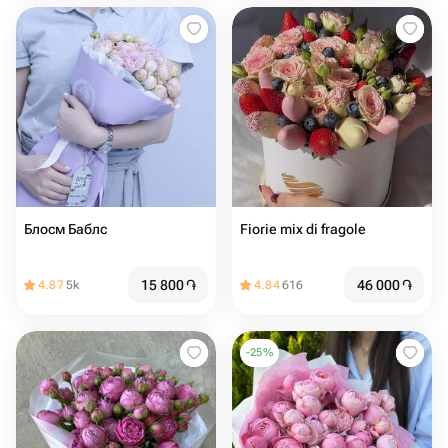
Блосм Баблс
Fiorie mix di fragole
15 800
֏
46 000
֏
4.87
5k
4.84
616
-
25
%