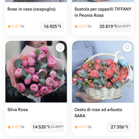
Rose in vaso (cespuglio)
Scatola per cappelli TIFFANY
in Peonia Rosa
16 925
֏
25 819
֏
4.87
5k
4.87
5k
34 425
֏
Silva Rosa
Cesto di rose ad arbusto
SARA
14 535
֏
27 356
֏
4.87
5k
15 300
֏
4.87
5k