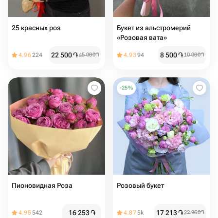
25 красных роз
Букет из альстромерий
«Розовая вата»
22 500
֏
8 500
֏
4.96
224
45 000
֏
4.93
94
10 000
֏
-
25
%
Пионовидная Роза
Розовый букет
16 253
֏
17 213
֏
4.95
542
4.87
5k
22 950
֏