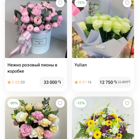
-
15
%
Нежно розовый пионы в
Yulian
коробке
33 000
֏
12 750
֏
5.00
20
4.91
1k
15 000
֏
-
50
%
-
12
%