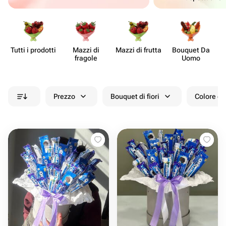
Tutti i prodotti
Mazzi di
Mazzi di frutta
Bouquet Da
fragole
Uomo
Prezzo
Bouquet di fiori
Colore de