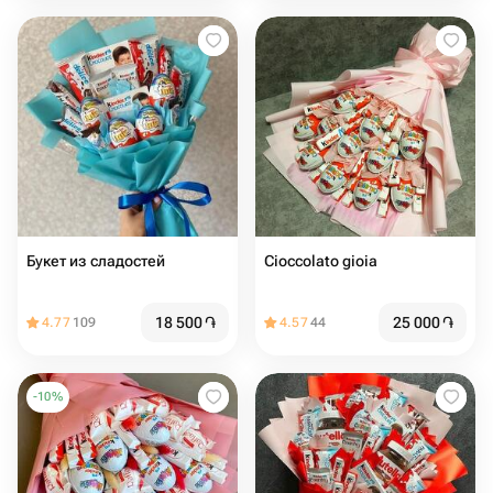
Букет из сладостей
Cioccolato gioia
18 500
֏
25 000
֏
4.77
109
4.57
44
-
10
%