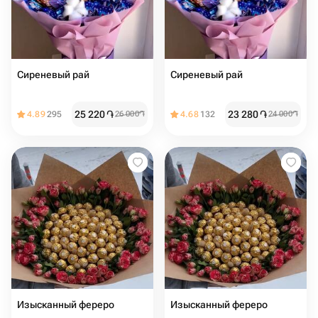
Сиреневый рай
Сиреневый рай
25 220
֏
23 280
֏
4.89
295
26 000
֏
4.68
132
24 000
֏
Изысканный фереро
Изысканный фереро