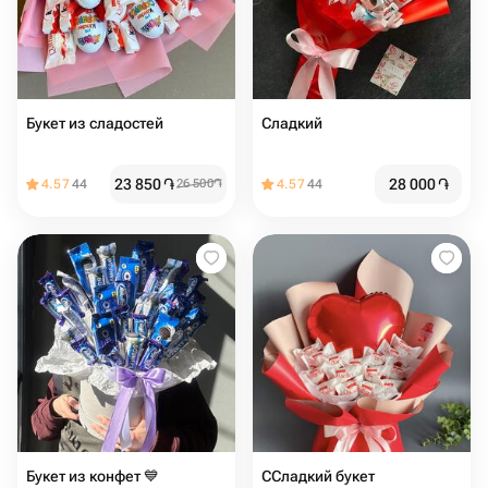
Букет из сладостей
Сладкий
23 850
֏
28 000
֏
4.57
44
26 500
֏
4.57
44
Букет из конфет 💙
ССладкий букет