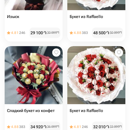
Изыск
Букет из Raffaello
29 100
֏
48 500
֏
4.81
246
30 000
֏
4.88
383
50 000
֏
Сладкий букет из конфет
Букет из Raffaello
34 920
֏
32 010
֏
4.88
383
36 000
֏
4.81
246
33 000
֏