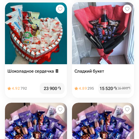
Шоколадное сердечка 🍫
Сладкий букет
23 900
֏
15 520
֏
4.92
792
4.89
295
16 000
֏