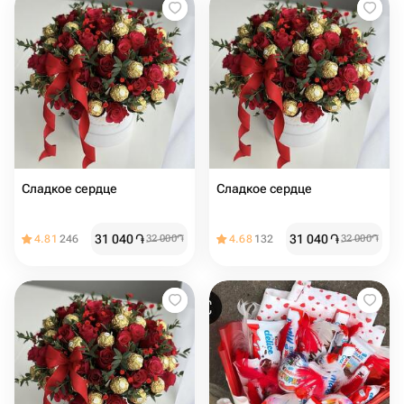
Сладкое сердце
Сладкое сердце
31 040
֏
31 040
֏
4.81
246
32 000
֏
4.68
132
32 000
֏