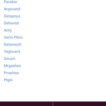
Parakar
Argavand
Getapnya
Gehanist
Arinj
Verin Pthni
Getamech
Yeghvard
Zovuni
Mrgashen
Proshian
Ptgni