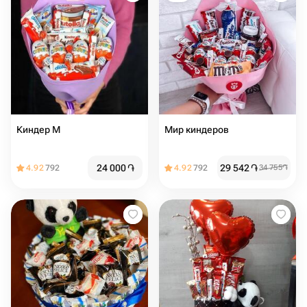
Киндер М
Мир киндеров
24 000
֏
29 542
֏
4.92
792
4.92
792
34 755
֏