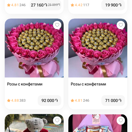
Сюрпризы в Коробке 15х15
27 160
֏
19 900
֏
4.81
246
28 000
֏
4.42
117
Розы с конфетами
Розы с конфетами
92 000
֏
71 000
֏
4.88
383
4.81
246