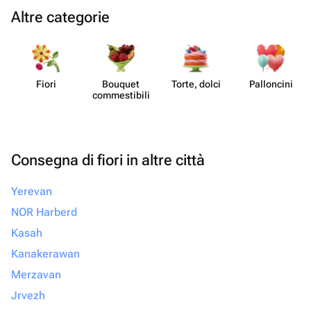
Altre categorie
Fiori
Bouquet
Torte, dolci
Pall​oncini
commes​tibili
Consegna di fiori in altre città
Yerevan
NOR Harberd
Kasah
Kanakerawan
Merzavan
Jrvezh