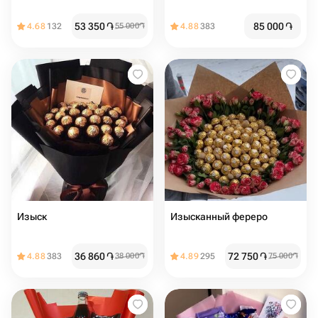
53 350
֏
85 000
֏
4.68
132
55 000
֏
4.88
383
Изыск
Изысканный фереро
36 860
֏
72 750
֏
4.88
383
38 000
֏
4.89
295
75 000
֏