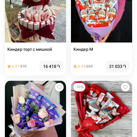
Киндер торт с мишкой
Киндер М
16 418
֏
21 033
֏
4.91
970
4.94
659
-
10
%