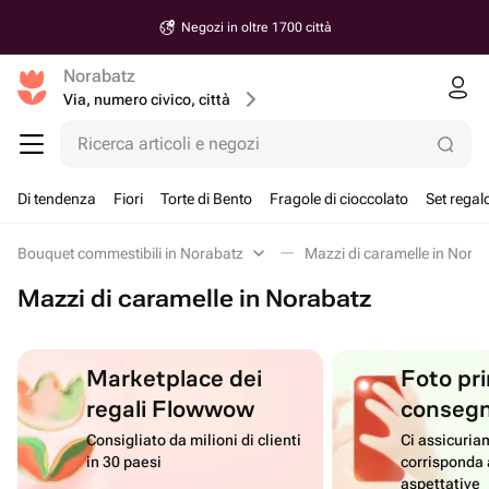
Negozi in oltre 1700 città
Norabatz
Via, numero civico, città
Ricerca articoli e negozi
Di tendenza
Fiori
Torte di Bento
Fragole di cioccolato
Set regal
Bouquet commestibili in Norabatz
Mazzi di caramelle in Nora
Mazzi di caramelle in Norabatz
Marketplace dei
Foto pri
regali Flowwow
conseg
Consigliato da milioni di clienti
Ci assicuriam
in 30 paesi
corrisponda 
aspettative