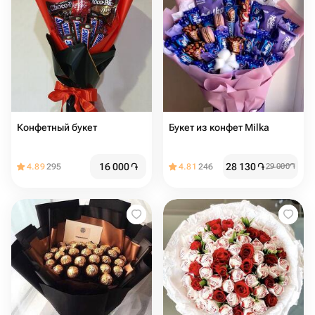
Конфетный букет
Букет из конфет Milka
16 000
֏
28 130
֏
4.89
295
4.81
246
29 000
֏