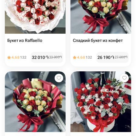
Букет из Raffaello
Сладкий букет из конфет
32 010
֏
26 190
֏
4.68
132
33 000
֏
4.68
132
27 000
֏