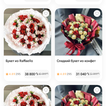
Букет из Raffaello
Сладкий букет из конфет
38 800
֏
31 040
֏
4.89
295
40 000
֏
4.89
295
32 000
֏