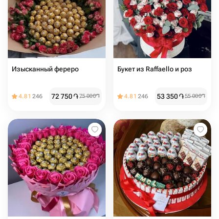
Изысканный фереро
Букет из Raffaello и роз
72 750
֏
53 350
֏
4.81
246
75 000
֏
4.81
246
55 000
֏