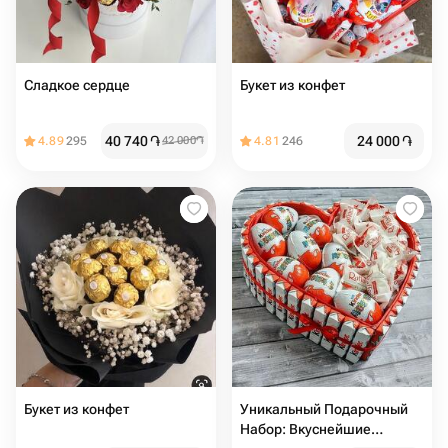
Сладкое сердце
Букет из конфет
40 740
֏
24 000
֏
4.89
295
42 000
֏
4.81
246
Букет из конфет
Уникальный Подарочный
Набор: Вкуснейшие