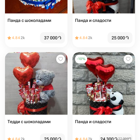
Панда с шоколадами
Панда и сладости
37 000
֏
25 000
֏
4.84
2k
4.84
2k
-
10
%
Тедди с шоколадами
Панда и сладости
25 000
֏
24 300
֏
4.84
2k
4.84
2k
27 000
֏