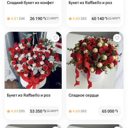
Сладкий букет из конфет
Букет из Raffaello и роз
26 190
֏
60 140
֏
4.81
246
27 000
֏
4.88
383
62 000
֏
Букет из Raffaello и роз
Сладкое сердце
53 350
֏
65 000
֏
4.89
295
55 000
֏
4.88
383