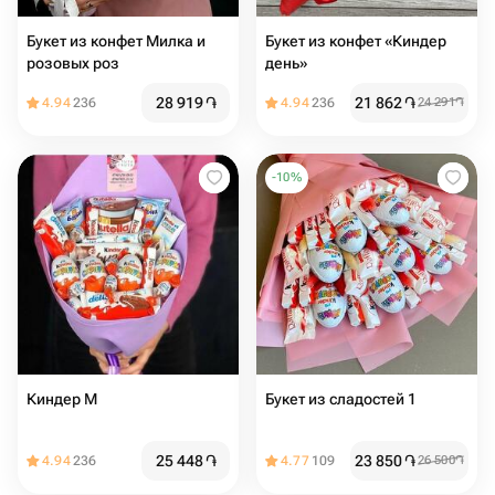
Букет из конфет Милка и
Букет из конфет «Киндер
розовых роз
день»
28 919
֏
21 862
֏
4.94
236
4.94
236
24 291
֏
-
10
%
Киндер М
Букет из сладостей 1
25 448
֏
23 850
֏
4.94
236
4.77
109
26 500
֏