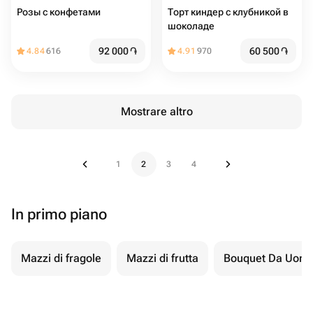
Розы с конфетами
Торт киндер с клубникой в
шоколаде
92 000
֏
60 500
֏
4.84
616
4.91
970
Mostrare altro
1
2
3
4
In primo piano
Mazzi di fragole
Mazzi di frutta
Bouquet Da Uom