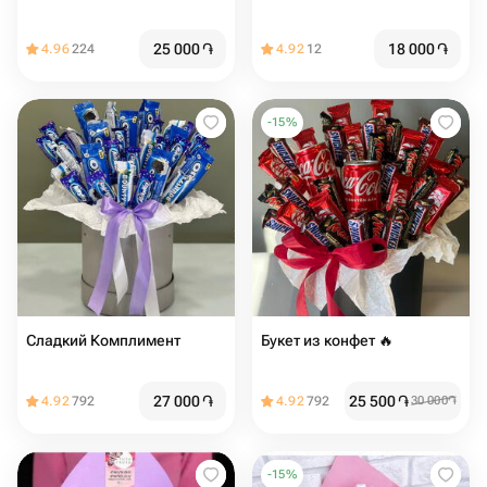
25 000
֏
18 000
֏
4.96
224
4.92
12
-
15
%
Сладкий Комплимент
Букет из конфет 🔥
27 000
֏
25 500
֏
4.92
792
4.92
792
30 000
֏
-
15
%