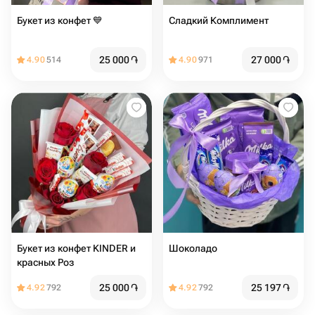
Букет из конфет 💙
Сладкий Комплимент
25 000
֏
27 000
֏
4.90
514
4.90
971
Букет из конфет KINDER и
Шоколадо
красных Роз
25 000
֏
25 197
֏
4.92
792
4.92
792