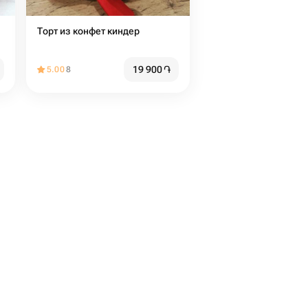
Торт из конфет киндер
19 900
֏
5.00
8