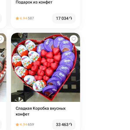
Подарок из конфет
17 034
֏
4.94
587
Сладкая Коробка вкусных
конфет
33 463
֏
4.94
659