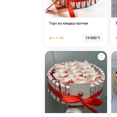
Торт из киндер палчки
19 000
֏
4.84
2k