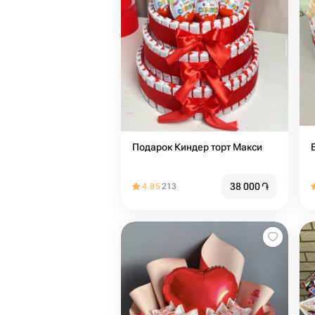
Подарок Киндер торт Макси
38 000
֏
4.85
213