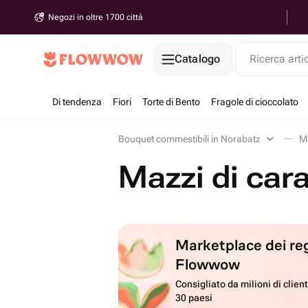
Negozi in oltre 1700 città
Catalogo
Ricerca arti
Di tendenza
Fiori
Torte di Bento
Fragole di cioccolato
Bouquet commestibili in Norabatz
Ma
Mazzi di car
Marketplace dei reg
Flowwow
Consigliato da milioni di client
30 paesi