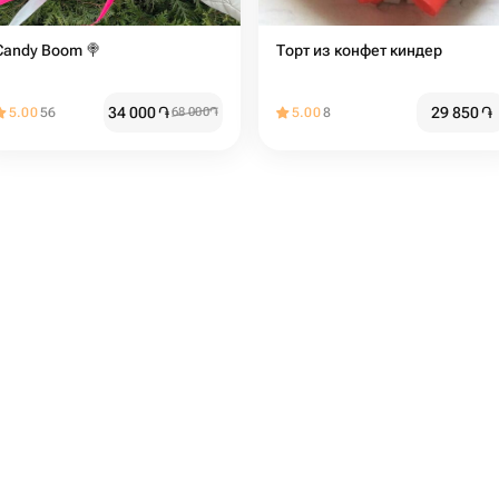
Candy Boom 🍭
Торт из конфет киндер
34 000
֏
29 850
֏
5.00
56
68 000
֏
5.00
8