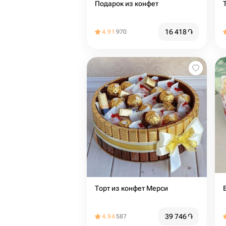
Подарок из конфет
16 418
֏
4.91
970
Торт из конфет Мерси
39 746
֏
4.94
587