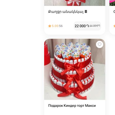
Քաղցր անակնկալ 🍫
22 000
֏
5.00
56
44 000
֏
Подарок Киндер торт Макси