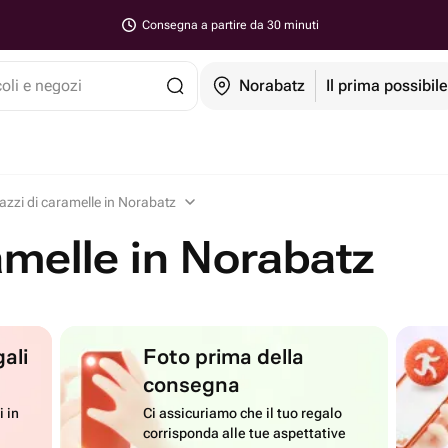
Consegna a partire da 30 minuti
coli e negozi
Norabatz
Il prima possibil
zzi di caramelle in Norabatz
amelle in Norabatz
ali
Foto prima della
consegna
i in
Ci assicuriamo che il tuo regalo
corrisponda alle tue aspettative