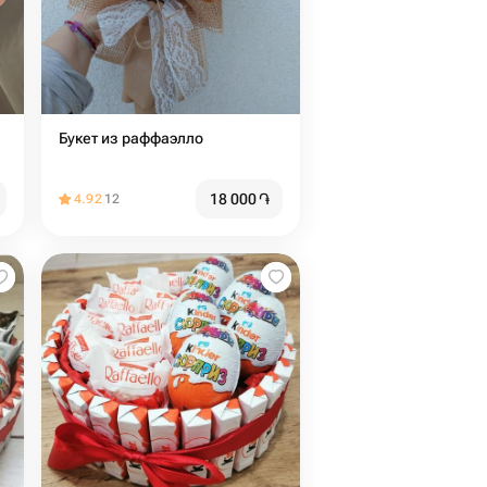
Букет из раффаэлло
18 000
֏
4.92
12