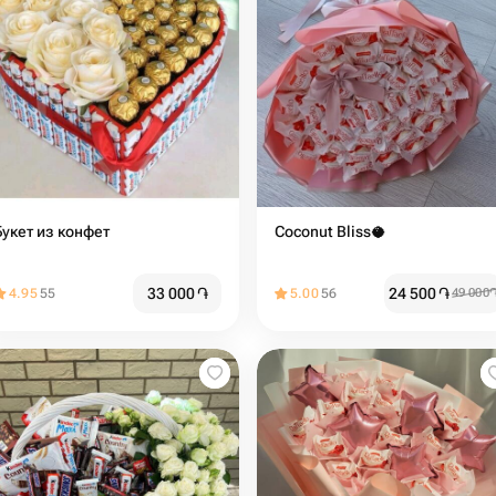
Букет из конфет
Coconut Bliss🥥
33 000
֏
24 500
֏
4.95
55
5.00
56
49 000