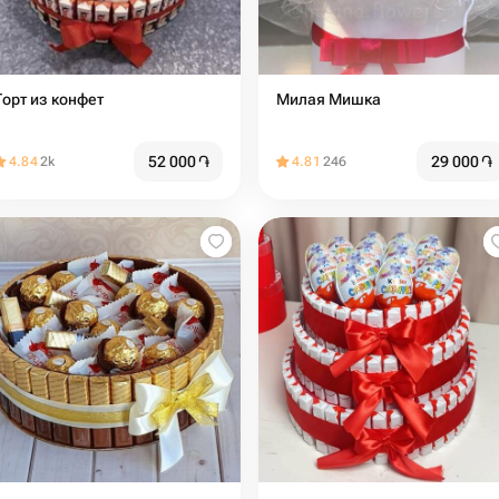
Торт из конфет
Милая Мишка
52 000
֏
29 000
֏
4.84
2k
4.81
246