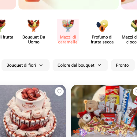
i frutta
Bouquet Da
Mazzi di
Profumo di
Mazzi di
Uomo
caramelle
frutta secca
cioc​
Bouquet di fiori
Colore del bouquet
Pronto