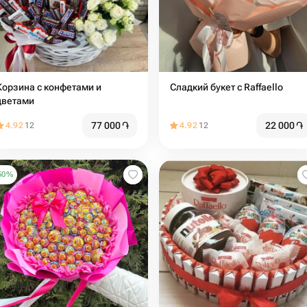
Корзина с конфетами и
Сладкий букет с Raffaello
цветами
77 000
֏
22 000
֏
4.92
12
4.92
12
50
%