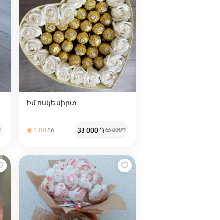
Իմ ոսկե սիրտ
33 000
֏
֏
5.00
56
66 000
֏