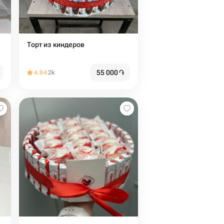
Торт из киндеров
55 000
֏
4.84
2k