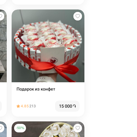
Подарок из конфет
15 000
֏
4.85
213
-
50
%