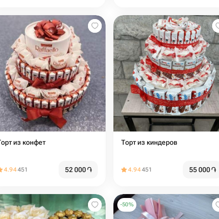
Торт из конфет
Торт из киндеров
52 000
֏
55 000
֏
4.94
451
4.94
451
-
50
%