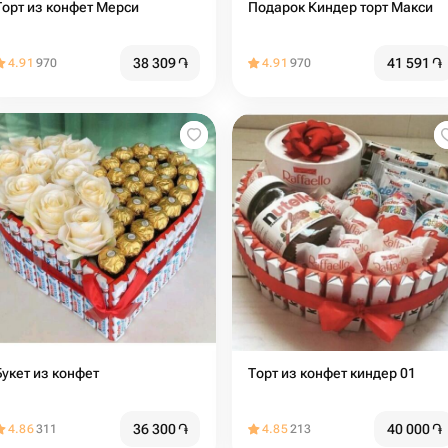
Торт из конфет Мерси
Подарок Киндер торт Макси
38 309
֏
41 591
֏
4.91
970
4.91
970
Букет из конфет
Торт из конфет киндер 01
36 300
֏
40 000
֏
4.86
311
4.85
213