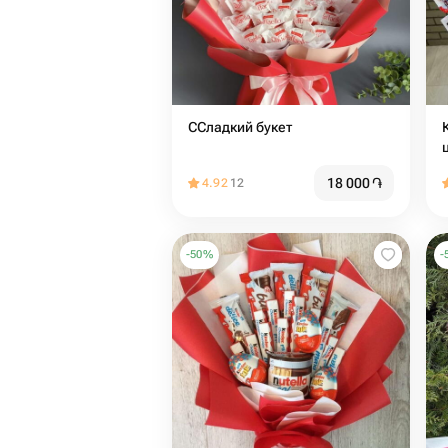
ССладкий букет
18 000
֏
4.92
12
-
50
%
-