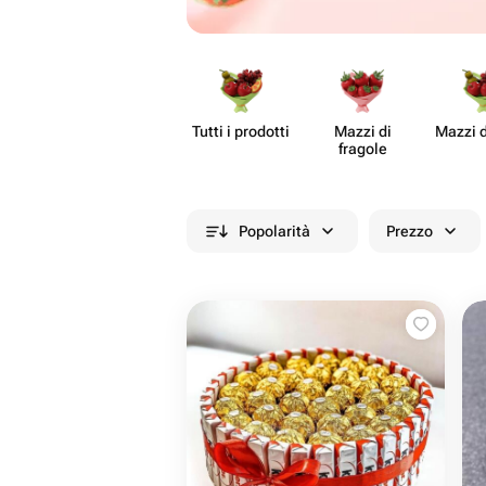
Tutti i prodotti
Mazzi di
Mazzi d
fragole
Popolarità
Prezzo