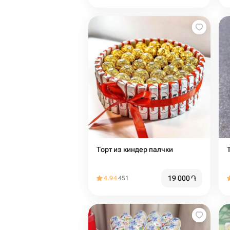
Торт из киндер палчки
19 000
֏
4.94
451