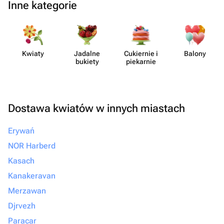
Inne kategorie
Kwiaty
Jadalne
Cukiernie i
Balony
bukiety
piekarnie
Dostawa kwiatów w innych miastach
Erywań
NOR Harberd
Kasach
Kanakeravan
Merzawan
Djrvezh
Paracar