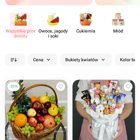
Wszystkie prze​
Owoce, jagody
Cukiernia
Miód
Su
dmioty
i soki
Cena
Bukiety kwiatów
Kolor buk
-
25
%