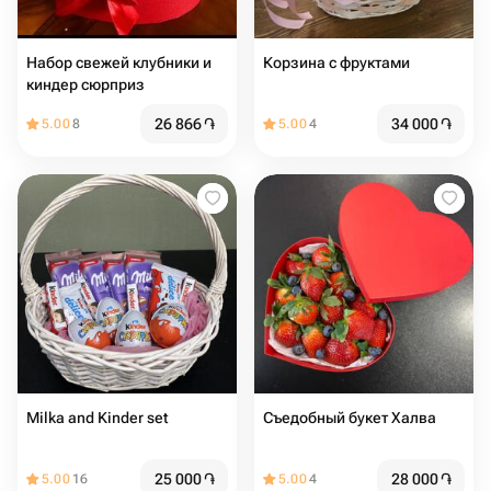
Набор свежей клубники и
Корзина с фруктами
киндер сюрприз
26 866
֏
34 000
֏
5.00
8
5.00
4
Milka and Kinder set
Съедобный букет Халва
25 000
֏
28 000
֏
5.00
16
5.00
4