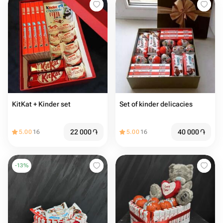
KitKat + Kinder set
Set of kinder delicacies
22 000
֏
40 000
֏
5.00
16
5.00
16
-
13
%