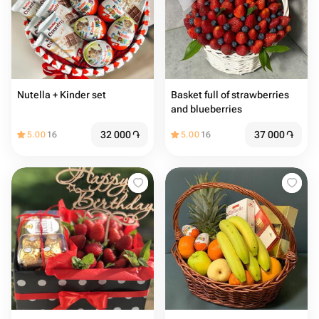
Nutella + Kinder set
Basket full of strawberries
and blueberries
32 000
֏
37 000
֏
5.00
16
5.00
16