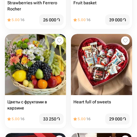
Strawberries with Ferrero
Fruit basket
Rocher
26 000
֏
39 000
֏
5.00
16
5.00
16
Цветы с фруктами в
Heart full of sweets
карзине
33 250
֏
29 000
֏
5.00
16
5.00
16