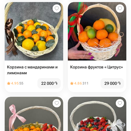
Корзина с мандаринами и
Корзина фруктов « Цитрус»
лимонами
22 000
֏
29 000
֏
4.95
55
4.86
311