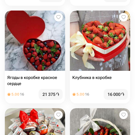
Ягоды в коробке красное
Клубника в коробке
сердце
21 375
֏
16 000
֏
5.00
16
5.00
16