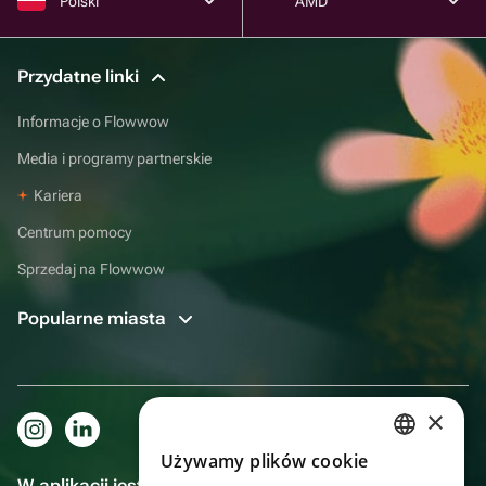
Polski
AMD
Przydatne linki
Informacje o Flowwow
Media i programy partnerskie
Kariera
Centrum pomocy
Sprzedaj na Flowwow
Popularne miasta
×
Używamy plików cookie
RUSSIAN
W aplikacji jest to jeszcze wygodniejsze!