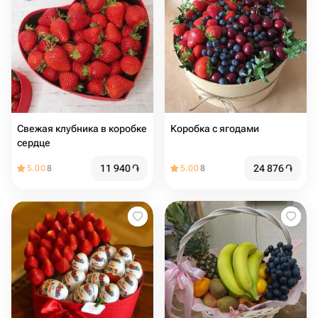
Свежая клубника в коробке
Коробка с ягодами
сердце
11 940
֏
24 876
֏
5.00
8
5.00
8