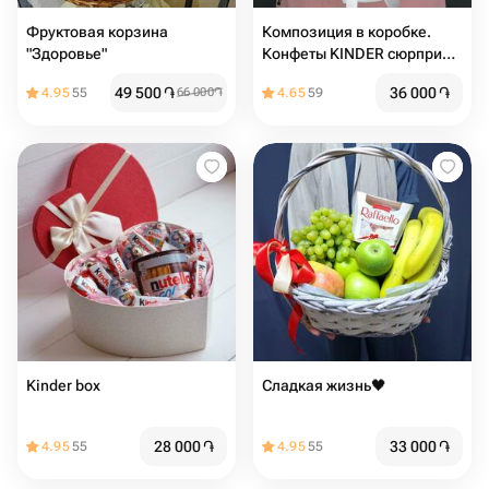
Фруктовая корзина
Композиция в коробке.
"Здоровье"
Конфеты KINDER сюрприз,
шоколадные батончики,
49 500
֏
36 000
֏
4.95
55
66 000
֏
4.65
59
чупа-чупс и Хлопок (M)
Kinder box
Сладкая жизнь🖤
28 000
֏
33 000
֏
4.95
55
4.95
55