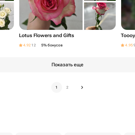
Lotus Flowers and Gifts
Toooy
4.92
12
5% бонусов
4.95
Показать еще
1
2