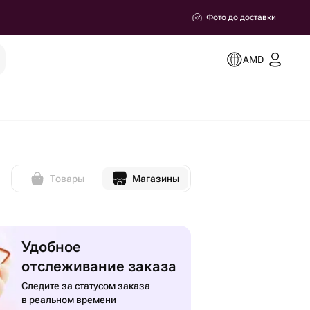
Фото до доставки
AMD
Товары
Магазины
Удобное
отслеживание заказа
Следите за статусом заказа
в реальном времени