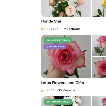
Flor de Star
4.91
1 тыс.
4% бонусов
Принимает бонусы
Супермагазин
Lotus Flowers and Gifts
4.99
62
5% бонусов
Принимает бонусы