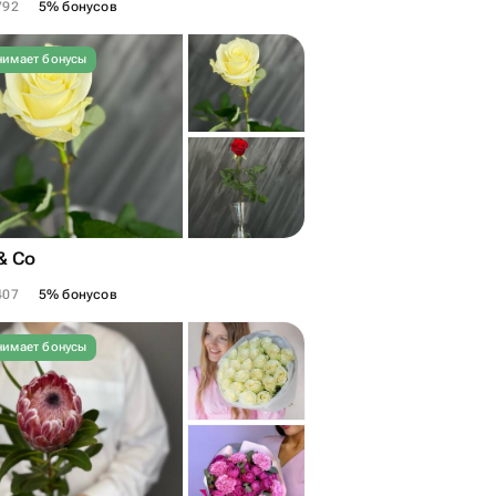
792
5% бонусов
имает бонусы
& Co
407
5% бонусов
имает бонусы