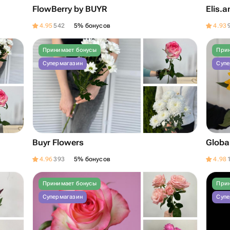
FlowBerry by BUYR
Elis.
4.95
542
5% бонусов
4.93
Принимает бонусы
Прин
Супермагазин
Супе
Buyr Flowers
Globa
4.96
393
5% бонусов
4.98
Принимает бонусы
Прин
Супермагазин
Супе