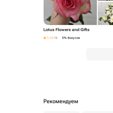
Lotus Flowers and Gifts
5.00
16
5% бонусов
Рекомендуем