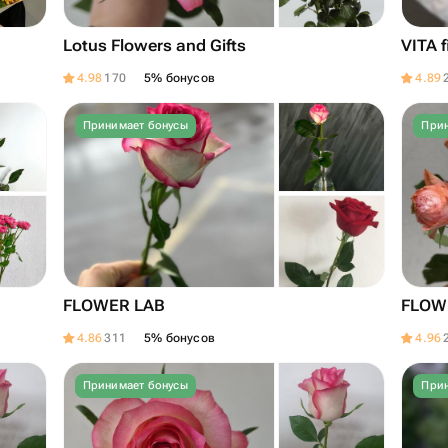
Lotus Flowers and Gifts
VITA f
4.98
170
5% бонусов
4.89
Принимает бонусы
Прин
FLOWER LAB
FLOW
4.86
311
5% бонусов
4.96
Принимает бонусы
Прин