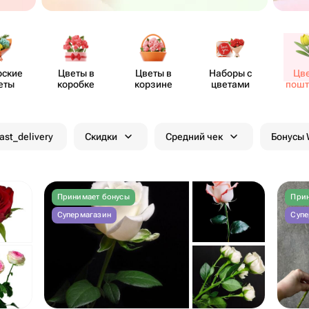
рские
Цветы в
Цветы в
Наборы с
Цв
еты
коробке
корзине
цветами
пошт
fast_delivery
Скидки
Средний чек
Бонусы
Принимает бонусы
Прин
Супермагазин
Супе