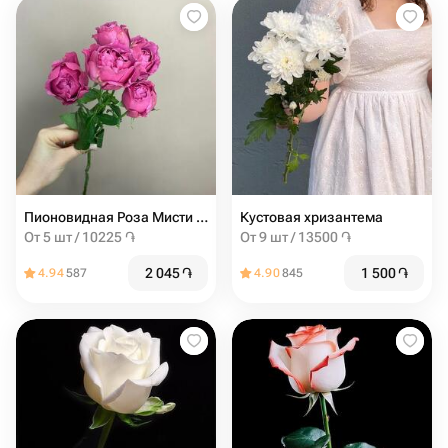
Пионовидная Роза Мисти баблс от 5шт
Кустовая хризантема
От 5 шт / 10225 ֏
От 9 шт / 13500 ֏
2 045
֏
1 500
֏
4.94
587
4.90
845