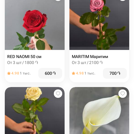
RED NAOMI 50 см
MARITIM Маритим
От 3 шт / 1800 ֏
От 3 шт / 2100 ֏
600
֏
700
֏
4.98
1 тыс.
4.98
1 тыс.