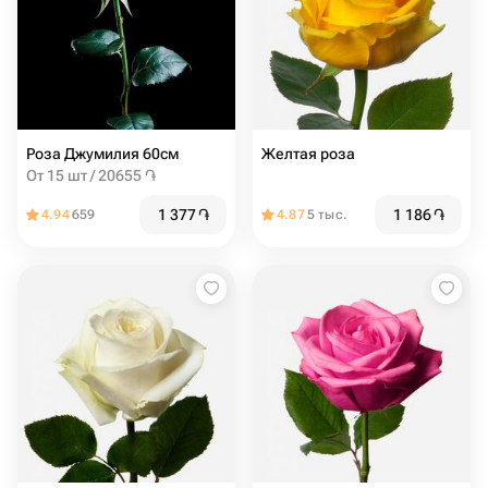
Роза Джумилия 60см
Желтая роза
От 15 шт / 20655 ֏
1 377
֏
1 186
֏
4.94
659
4.87
5 тыс.