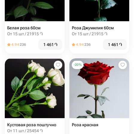
Белая роза 60см
Роза Джумилия 60см
От 15 шт / 21915 ֏
От 15 шт / 21915 ֏
1 461
֏
1 461
֏
4.94
236
4.94
236
-
20
%
Кустовая роза поштучно
Роза красная
От 11 шт / 25454 ֏