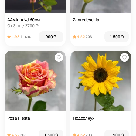
AAVALANJ 60см
Zantedeschia
От 3 шт / 2700 ֏
900
֏
1 500
֏
4.98
1 тыс.
4.52
203
Роза Fiesta
Подсолнух
1 500
֏
1 500
֏
4.52
203
4.52
203