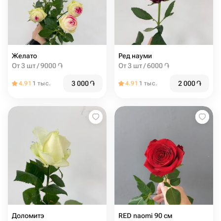
Желато
Ред науми
От 3 шт / 9000 ֏
От 3 шт / 6000 ֏
3 000
֏
2 000
֏
4.91
1 тыс.
4.91
1 тыс.
Доломитэ
RED naomi 90 см