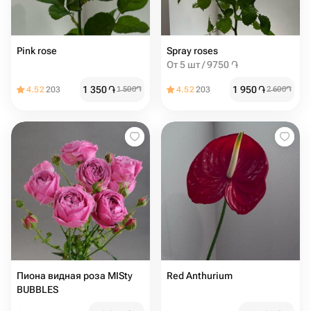
Pink rose
Spray roses
От 5 шт / 9750 ֏
1 350
֏
1 950
֏
4.52
203
1 500
֏
4.52
203
2 600
֏
Пиона видная роза MISty
Red Anthurium
BUBBLES