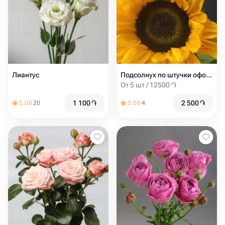
Лиантус
Подсолнух по штучки оформление бесплатно
От 5 шт / 12500 ֏
1 100
֏
2 500
֏
5.00
20
5.00
4