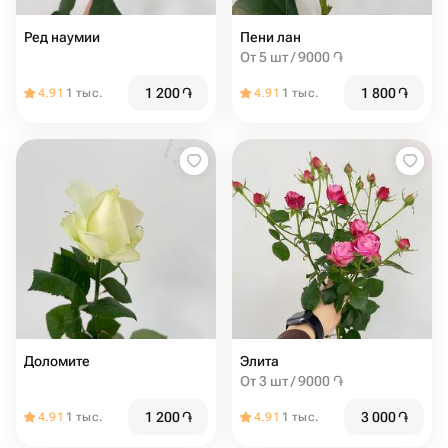
Ред наумии
Пени лан
От 5 шт / 9000 ֏
1 200
֏
1 800
֏
4.91
1 тыс.
4.91
1 тыс.
Доломите
Элита
От 3 шт / 9000 ֏
1 200
֏
3 000
֏
4.91
1 тыс.
4.91
1 тыс.