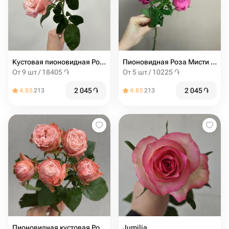
Кустовая пионовидная Роза мадам бомбастик от 9шт
Пионовидная Роза Мисти баблс от 5шт
От 9 шт / 18405 ֏
От 5 шт / 10225 ֏
2 045
֏
2 045
֏
4.85
213
4.85
213
Пионовидная кустовая Роза Madam Bombastic штучно (от 5 шт)
Jumilia