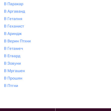
В Паракар
В Аргаванд
В Гетапня
В Геханист
В Ариндж
В Верин Птхни
В Гетамеч
В Егвард
В Зовуни
В Мргашен
В Прошян
В Птгни