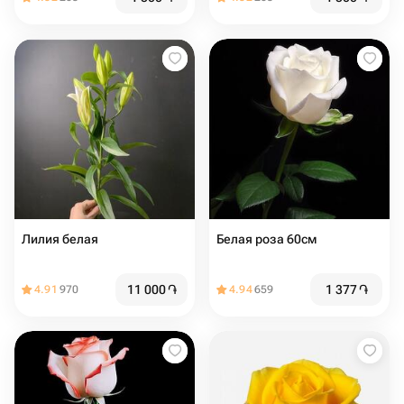
Лилия белая
Белая роза 60см
11 000
֏
1 377
֏
4.91
970
4.94
659