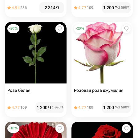
2 314
֏
1 200
֏
4.94
236
4.77
109
1 500
֏
-
20
%
-
20
%
Роза белая
Розовая роза джумилия
1 200
֏
1 200
֏
4.77
109
1 500
֏
4.77
109
1 500
֏
-
10
%