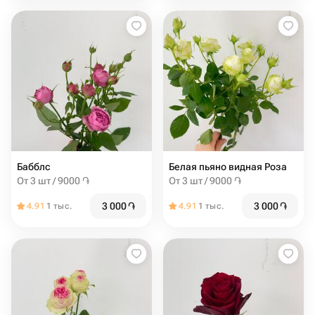
Бабблс
Белая пьяно видная Роза
От 3 шт / 9000 ֏
От 3 шт / 9000 ֏
3 000
֏
3 000
֏
4.91
1 тыс.
4.91
1 тыс.