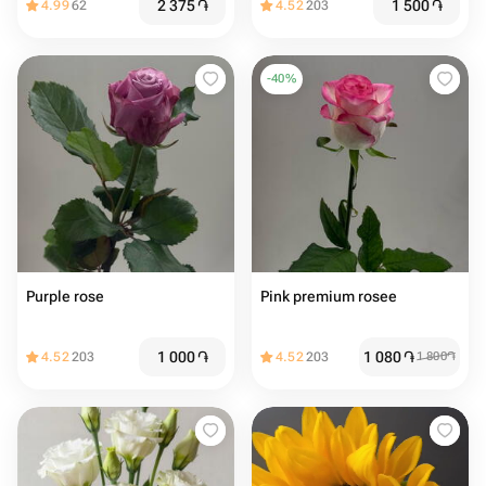
2 375
֏
1 500
֏
4.99
62
4.52
203
-
40
%
Purple rose
Pink premium rosee
1 000
֏
1 080
֏
4.52
203
4.52
203
1 800
֏