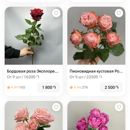
Бордовая роза Эксплорер 60 см
Пионовидная кустовая Роза Madam Bombastic штучно
От 9 шт / 16200 ֏
От 9 шт / 22500 ֏
1 800
֏
2 500
֏
4.99
165
4.96
276