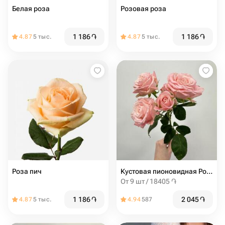
Белая роза
Розовая роза
1 186
֏
1 186
֏
4.87
5 тыс.
4.87
5 тыс.
Роза пич
Кустовая пионовидная Роза мадам бомбастик от 9шт
От 9 шт / 18405 ֏
1 186
֏
2 045
֏
4.87
5 тыс.
4.94
587