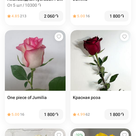
От 5 шт / 10300 ֏
2 060
֏
1 800
֏
4.85
213
5.00
16
One piece of Jumilia
Красная роза
1 800
֏
1 800
֏
5.00
16
4.99
62
-
10
%