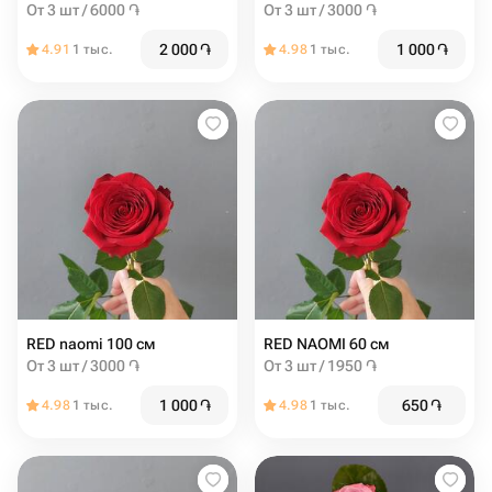
От 3 шт / 6000 ֏
От 3 шт / 3000 ֏
2 000
֏
1 000
֏
4.91
1 тыс.
4.98
1 тыс.
RED naomi 100 см
RED NAOMI 60 см
От 3 шт / 3000 ֏
От 3 шт / 1950 ֏
1 000
֏
650
֏
4.98
1 тыс.
4.98
1 тыс.