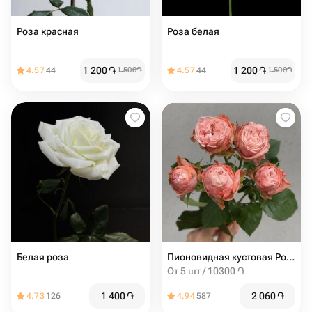
Роза красная
Роза белая
1 200
֏
1 200
֏
4.57
44
1 500
֏
4.57
44
1 500
֏
Белая роза
Пионовидная кустовая Роза Madam Bombastic штучно (от 5 шт)
От 5 шт / 10300 ֏
1 400
֏
2 060
֏
4.73
126
4.94
587