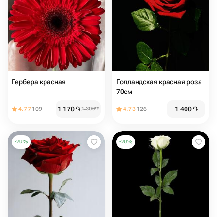
Гербера красная
Голландская красная роза
70см
1 170
֏
1 400
֏
4.77
109
1 300
֏
4.73
126
-
20
%
-
20
%