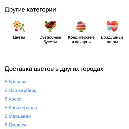
Другие категории
Цветы
Съедобные
Кондит​ерские
Воздушные
букеты
и пекарни
шары
Доставка цветов в других городах
В Ереване
В Нор Харберд
В Касах
В Канакераван
В Мерцаван
В Джрвеж