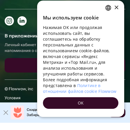
×
Мы используем сookie
RUSSIAN
Нажимая ОК или продолжая
ENGLISH
использовать сайт, вы
В приложении еще удобнее!
UKRAINIAN
соглашаетесь на обработку
персональных данных с
Личный кабинет получателя, больше бонусов за покупки и
PORTUGUESE
использованием cookie-файлов,
напоминания о событиях
включая сервисы «Яндекс
SPANISH
Метрика» и «Top Mail.ru», для
Скачать приложение
анализа использования и
HUNGARIAN
улучшения работы сервисов.
ITALIAN
Более подробная информация
представлена в
Политике в
FRENCH
© Flowwow, inc
отношении файлов cookie Flowwow
TURKISH
Условия
OK
GERMAN
Обработка персональных данных
Скидка 20% на первый заказ!
Открыть
Забирайте промокод в приложении!
POLISH