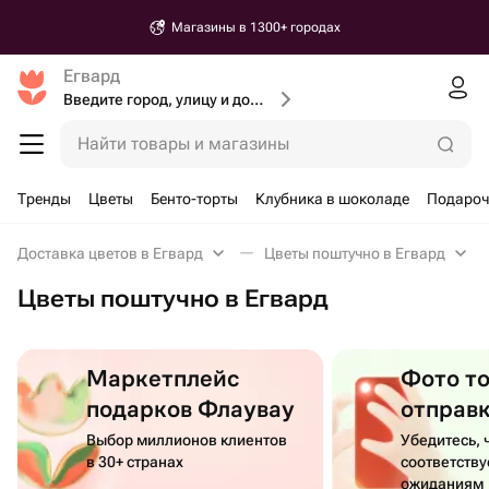
Магазины в 1300+ городах
Егвард
Введите город, улицу и дом доставки
Найти товары и магазины
Тренды
Цветы
Бенто-торты
Клубника в шоколаде
Подароч
Доставка цветов в Егвард
Цветы поштучно в Егвард
Цветы поштучно в Егвард
Маркетплейс
Фото т
подарков Флаувау
отправ
Выбор миллионов клиентов
Убедитесь, 
в 30+ странах
соответств
ожиданиям