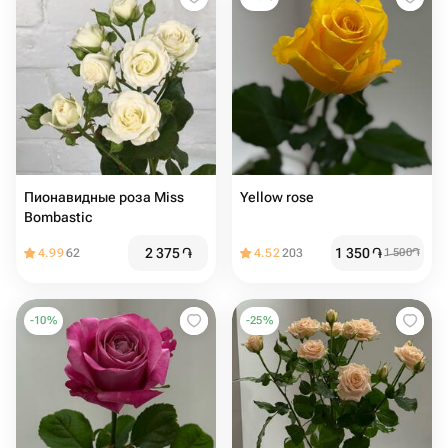
Пионавидные роза Miss
Yellow rose
Bombastic
2 375
֏
1 350
֏
4.99
62
4.52
203
1 500
֏
-
10
%
-
25
%