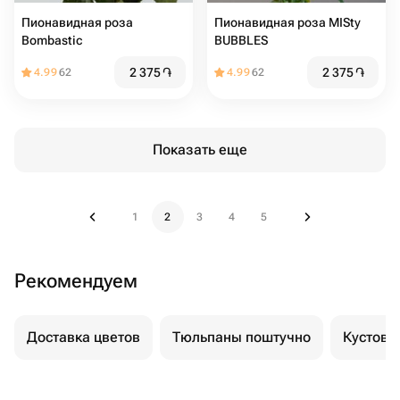
Пионавидная роза
Пионавидная роза MISty
Bombastic
BUBBLES
2 375
֏
2 375
֏
4.99
62
4.99
62
Показать еще
1
2
3
4
5
Рекомендуем
Доставка цветов
Тюльпаны поштучно
Кустовы