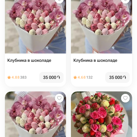
Клубника в шоколаде
Клубника в шоколаде
35 000
֏
35 000
֏
4.88
383
4.68
132