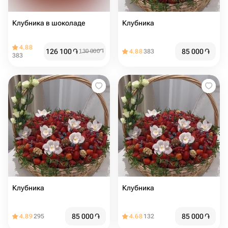
Клубника в шоколаде
Клубника
4.88
126 100
֏
85 000
֏
130 000
֏
4.88
383
383
Клубника
Клубника
85 000
֏
85 000
֏
4.89
295
4.68
132