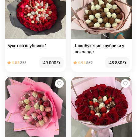
Букет из клубники 1
ШокоБукет из клубники у
шоколаде
49 000
֏
48 830
֏
4.88
383
4.94
587