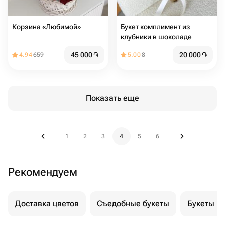
Корзина «Любимой»
Букет комплимент из
клубники в шоколаде
45 000
֏
20 000
֏
4.94
659
5.00
8
Показать еще
1
2
3
4
5
6
Рекомендуем
Доставка цветов
Съедобные букеты
Букеты и