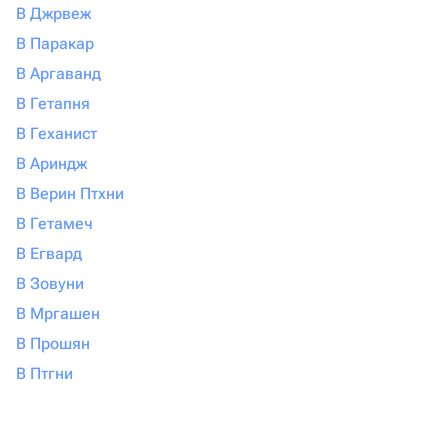
В Джрвеж
В Паракар
В Аргаванд
В Гетапня
В Геханист
В Ариндж
В Верин Птхни
В Гетамеч
В Егвард
В Зовуни
В Мргашен
В Прошян
В Птгни