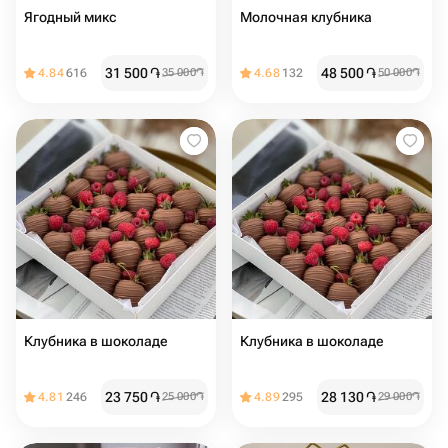
Ягодный микс
Молочная клубника
31 500
֏
48 500
֏
4.84
616
35 000
֏
4.68
132
50 000
֏
Клубника в шоколаде
Клубника в шоколаде
23 750
֏
28 130
֏
4.81
246
25 000
֏
4.89
295
29 000
֏