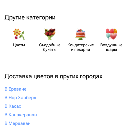
Другие категории
Цветы
Съедобные
Кондит​ерские
Воздушные
букеты
и пекарни
шары
Доставка цветов в других городах
В Ереване
В Нор Харберд
В Касах
В Канакераван
В Мерцаван