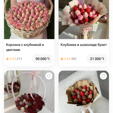
Корзина с клубникой и
Клубника в шоколаде букет
цветами
90 000
֏
21 000
֏
4.85
213
4.88
383