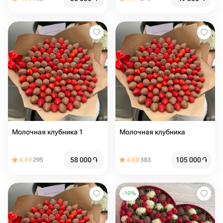
Молочная клубника 1
Молочная клубника
58 000
֏
105 000
֏
4.89
295
4.88
383
-
10
%