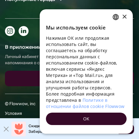
×
Мы используем сookie
RUSSIAN
Нажимая ОК или продолжая
ENGLISH
использовать сайт, вы
В приложении еще удобнее!
UKRAINIAN
соглашаетесь на обработку
персональных данных с
Личный кабинет получателя, больше бонусов за покупки и
PORTUGUESE
использованием cookie-файлов,
напоминания о событиях
включая сервисы «Яндекс
SPANISH
Метрика» и «Top Mail.ru», для
Скачать приложение
анализа использования и
HUNGARIAN
улучшения работы сервисов.
ITALIAN
Более подробная информация
представлена в
Политике в
FRENCH
© Flowwow, inc
отношении файлов cookie Flowwow
TURKISH
Условия
OK
GERMAN
Обработка персональных данных
Скидка 20% на первый заказ!
Открыть
Забирайте промокод в приложении!
POLISH