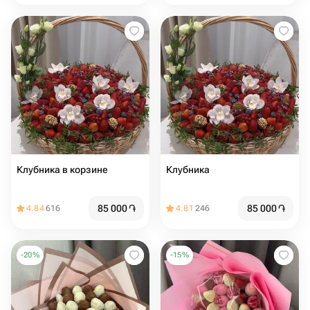
Клубника в корзине
Клубника
85 000
֏
85 000
֏
4.84
616
4.81
246
-
20
%
-
15
%