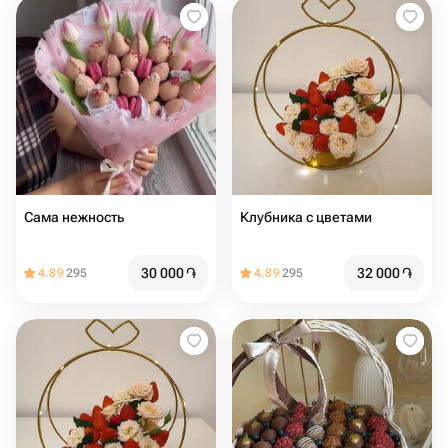
Сама нежность
Клубника с цветами
30 000
֏
32 000
֏
4.89
295
4.89
295