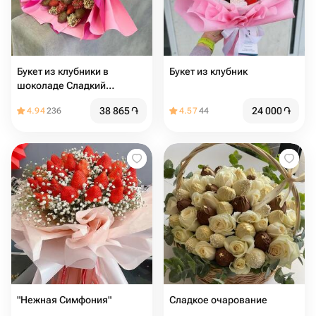
Букет из клубники в
Букет из клубник
шоколаде Сладкий
сюрприз
38 865
֏
24 000
֏
4.94
236
4.57
44
"Нежная Симфония"
Сладкое очарование