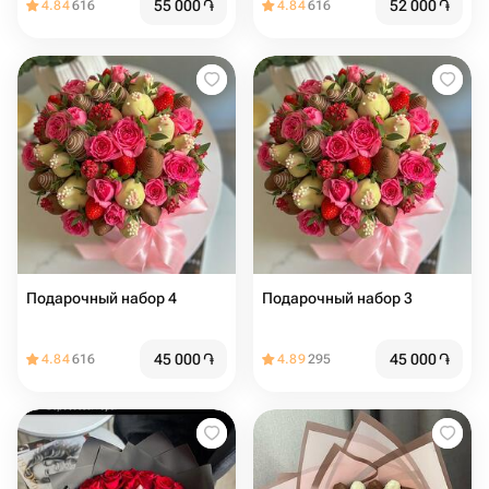
55 000
֏
52 000
֏
4.84
616
4.84
616
Подарочный набор 4
Подарочный набор 3
45 000
֏
45 000
֏
4.84
616
4.89
295