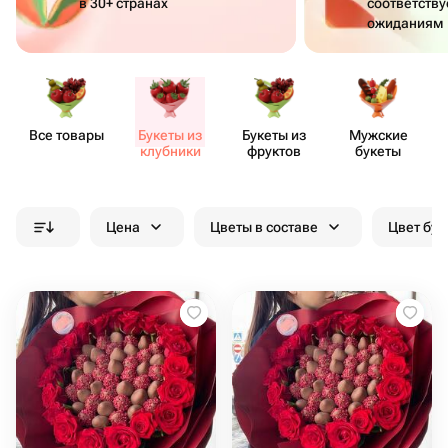
в 30+ странах
соответств
ожиданиям
Все товары
Букеты из
Букеты из
Мужские
клубники
фруктов
букеты
Цена
Цветы в составе
Цвет бук