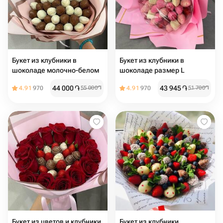
Букет из клубники в
Букет из клубники в
шоколаде молочно-белом
шоколаде размер L
44 000
֏
43 945
֏
4.91
970
55 000
֏
4.91
970
51 700
֏
Букет из цветов и клубники
Букет из клубники