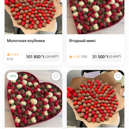
Молочная клубника
Ягодный микс
4.84
101 850
֏
31 500
֏
105 000
֏
4.89
295
35 000
֏
616
-
10
%