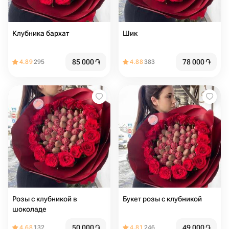
Клубника бархат
Шик
85 000
֏
78 000
֏
4.89
295
4.88
383
Розы с клубникой в
Букет розы с клубникой
шоколаде
50 000
֏
49 000
֏
4.68
132
4.81
246