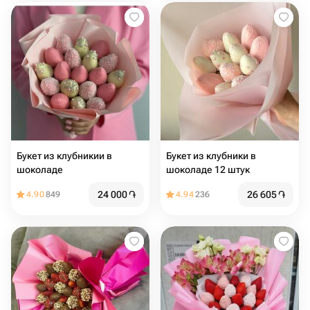
Букет из клубникии в
Букет из клубники в
шоколаде
шоколаде 12 штук
24 000
֏
26 605
֏
4.90
849
4.94
236