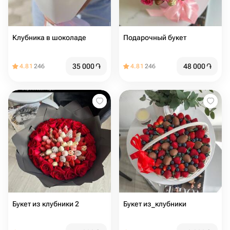
Клубника в шоколаде
Подарочный букет
35 000
֏
48 000
֏
4.81
246
4.81
246
Букет из клубники 2
Букет из_клубники