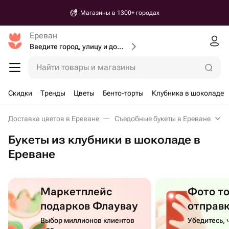
Магазины в 1300+ городах
Ереван
Введите город, улицу и дом доставки
Найти товары и магазины
Скидки
Тренды
Цветы
Бенто-торты
Клубника в шоколаде
Доставка цветов в Ереване
Съедобные букеты в Ереване
Букеты из клубники в шоколаде в
Ереване
Маркетплейс
Фото т
подарков Флаувау
отправ
Выбор миллионов клиентов
Убедитесь, 