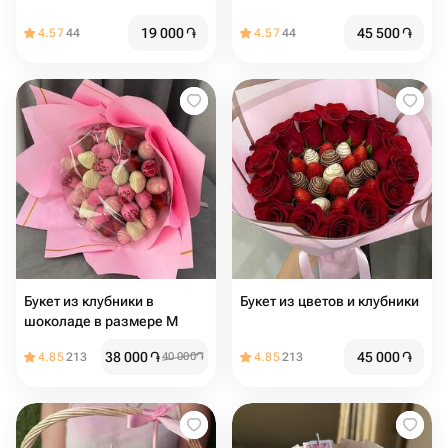
19 000
֏
45 500
֏
4.57
44
4.57
44
Букет из клубники в
Букет из цветов и клубники
шоколаде в размере М
38 000
֏
45 000
֏
4.85
213
40 000
֏
4.85
213