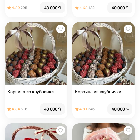
48 000
֏
40 000
֏
4.89
295
4.68
132
Корзина из клубнички
Корзина из клубнички
40 000
֏
40 000
֏
4.84
616
4.81
246