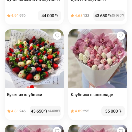
44 000
֏
43 650
֏
4.91
970
4.68
132
45 000
֏
Букет из клубники
Клубника в шоколаде
43 650
֏
35 000
֏
4.81
246
45 000
֏
4.89
295