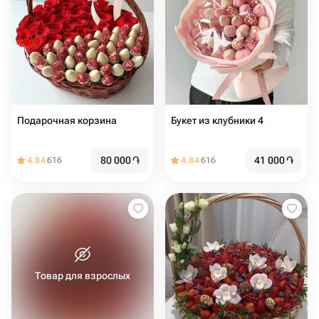
Подарочная корзина
Букет из клубники 4
80 000
֏
41 000
֏
4.84
616
4.84
616
Товар для взрослых