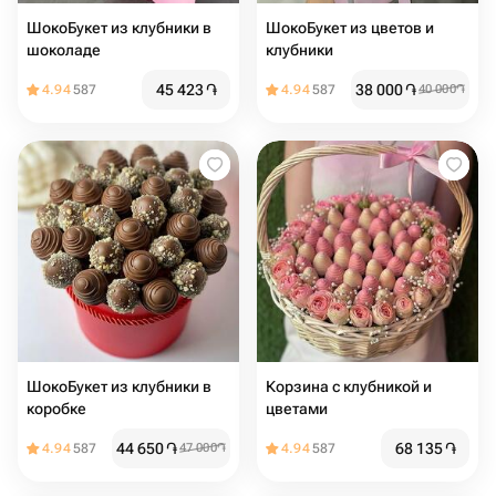
ШокоБукет из клубники в
ШокоБукет из цветов и
шоколаде
клубники
45 423
֏
38 000
֏
4.94
587
4.94
587
40 000
֏
ШокоБукет из клубники в
Корзина с клубникой и
коробке
цветами
44 650
֏
68 135
֏
4.94
587
47 000
֏
4.94
587