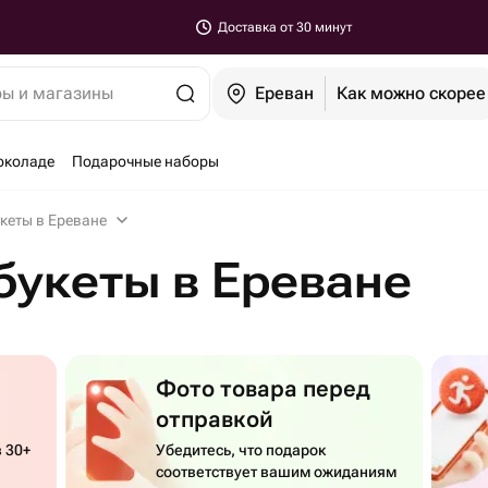
Доставка от 30 минут
ры и магазины
Ереван
Как можно скорее
околаде
Подарочные наборы
кеты в Ереване
букеты в Ереване
Фото товара перед
отправкой
 30+
Убедитесь, что подарок
соответствует вашим ожиданиям