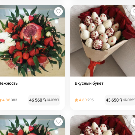
Нежность
Вкусный букет
46 560
֏
43 650
֏
4.88
383
48 000
֏
4.89
295
45 000