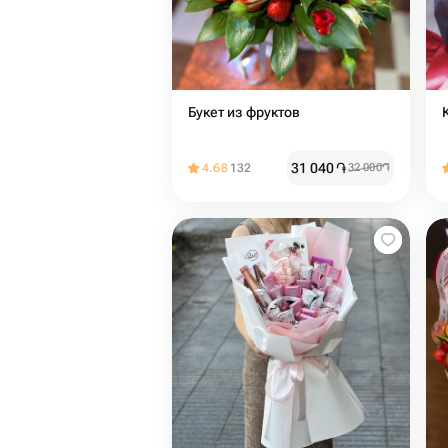
Букет из фруктов
31 040
֏
4.68
132
32 000
֏