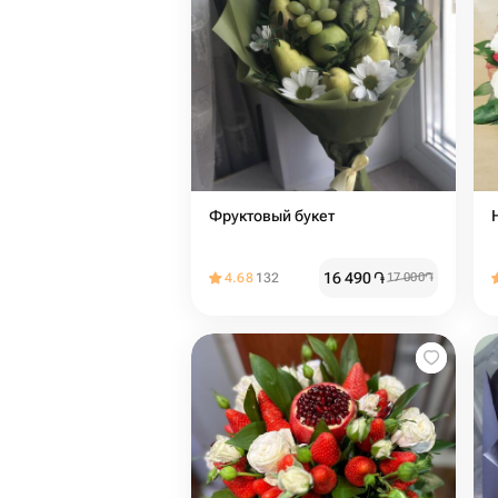
Фруктовый букет
16 490
֏
4.68
132
17 000
֏