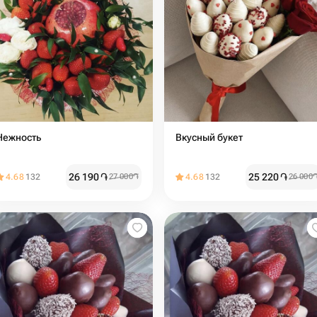
Нежность
Вкусный букет
26 190
֏
25 220
֏
4.68
132
27 000
֏
4.68
132
26 000