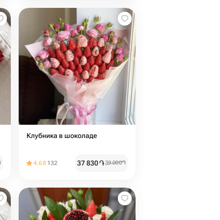
Клубника в шоколаде
37 830
֏
֏
4.68
132
39 000
֏