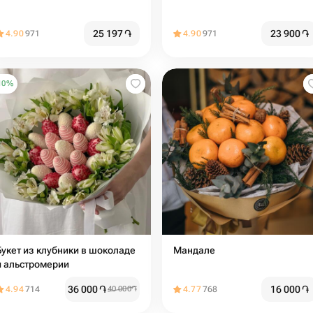
25 197
֏
23 900
֏
4.90
971
4.90
971
10
%
Букет из клубники в шоколаде
Мандале
и альстромерии
36 000
֏
16 000
֏
4.94
714
40 000
֏
4.77
768