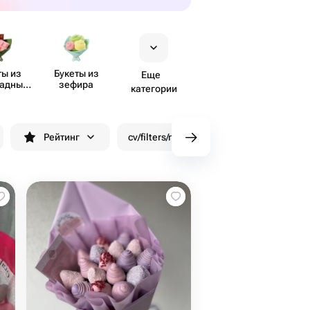
ты из
Букеты из
Еще
ладных
зефира
категории
тов
Рейтинг
cv/filters/name_fast_delivery
Скид