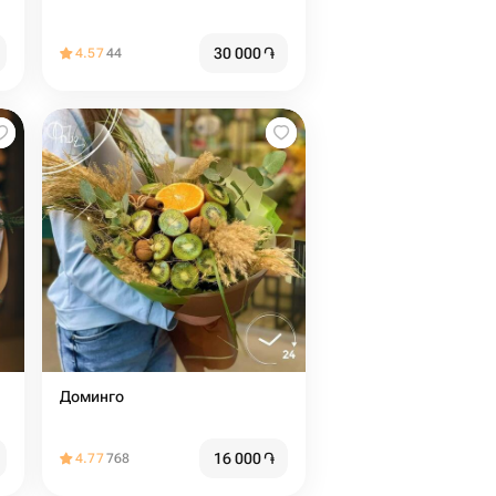
30 000
֏
4.57
44
Доминго
16 000
֏
4.77
768