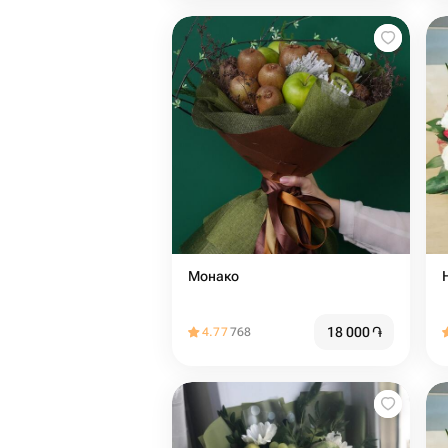
Монако
18 000
֏
4.77
768