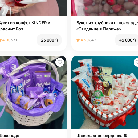
Букет из конфет KINDER и
Букет из клубники в шоколаде
красных Роз
«Свидание в Париже»
25 000
֏
45 000
֏
4.90
971
4.90
849
Шоколадо
Шоколадное сердечка 🍫