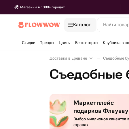
Магазины в 1300+ городах
Каталог
Найти това
Скидки
Тренды
Цветы
Бенто-торты
Клубника в ш
Доставка в Ереване
Съедобные бу
Съедобные 
Маркетплейс
подарков Флаувау
Выбор миллионов клиентов в
странах