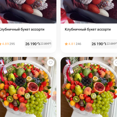
Клубничный букет ассорти
Клубничный букет ассорти
26 190
֏
26 190
֏
4.89
295
27 000
֏
4.81
246
27 000