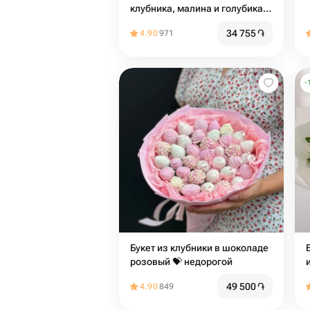
клубника, малина и голубика,
подарок
34 755
֏
4.90
971
-
Букет из клубники в шоколаде
розовый 💝️ недорогой
49 500
֏
4.90
849