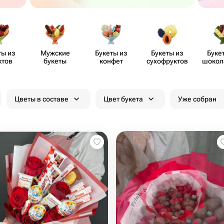
ты из
Мужские
Букеты из
Букеты из
Буке
ктов
букеты
конфет
сухоф​руктов
шоко​
цве
Цветы в составе
Цвет букета
Уже собран