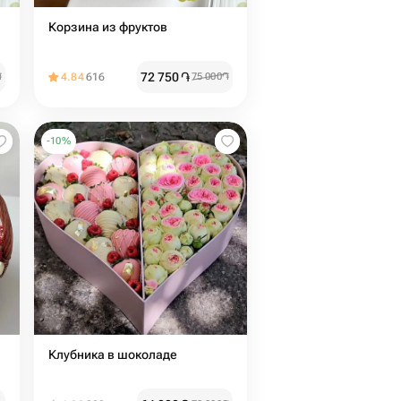
Корзина из фруктов
72 750
֏
֏
4.84
616
75 000
֏
-
10
%
Клубника в шоколаде