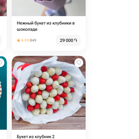
Нежный букет из клубники в
шоколаде
29 000
֏
4.90
849
Букет из клубник 2