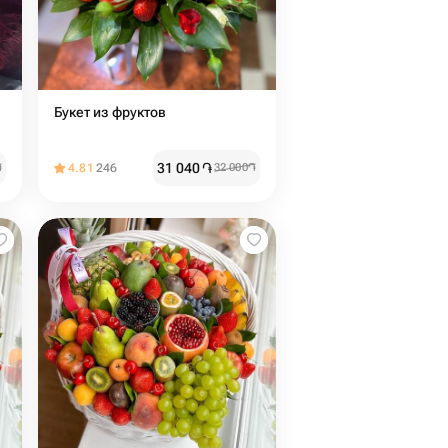
Букет из фруктов
31 040
֏
֏
4.81
246
32 000
֏