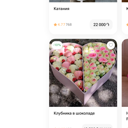
Катания
22 000
֏
4.77
768
-
10
%
Клубника в шоколаде