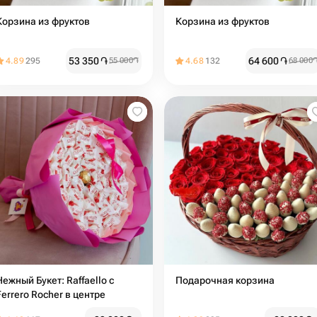
Корзина из фруктов
Корзина из фруктов
53 350
֏
64 600
֏
4.89
295
55 000
֏
4.68
132
68 000
Нежный Букет: Raffaello с
Подарочная корзина
Ferrero Rocher в центре